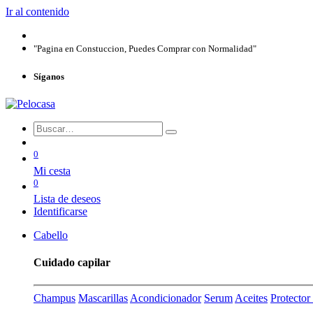
Ir al contenido
"Pagina en Constuccion, Puedes Comprar con Normalidad"
Síganos
0
Mi cesta
0
Lista de deseos
Identificarse
Cabello
Cuidado capilar
Champus
Mascarillas
Acondicionador
Serum
Aceites
Protecto