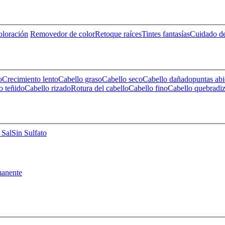
loración
Removedor de color
Retoque raíces
Tintes fantasías
Cuidado de
o
Crecimiento lento
Cabello graso
Cabello seco
Cabello dañado
puntas abi
o teñido
Cabello rizado
Rotura del cabello
Cabello fino
Cabello quebradi
 Sal
Sin Sulfato
anente