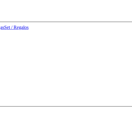
jas
Set / Regalos