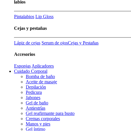
labios
Pintalabios
Lip Gloss
Cejas y pestañas
Lápiz de cejas
Serum de ojos
Cejas y Pestañas
Accesorios
Esponjas
Aplicadores
Cuidado Corporal
Bomba de baño
Aceite de masaje
Depilación
Pedicura
Jabones
Gel de baño
Antiestrías
Gel reafirmante para busto
Cremas corporales
Manos y pies
Gel íntimo