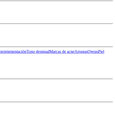
perpigmentación
Tono desigual
Marcas de acne
Arrugas
Ojeras
Piel