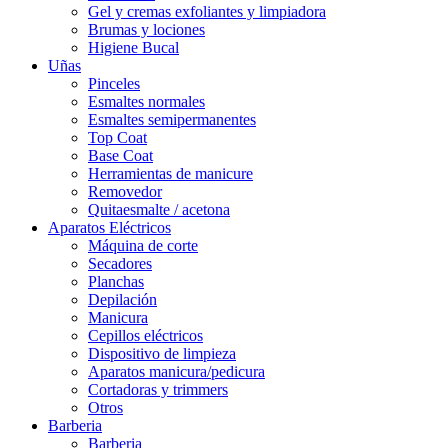
Gel y cremas exfoliantes y limpiadora
Brumas y lociones
Higiene Bucal
Uñas
Pinceles
Esmaltes normales
Esmaltes semipermanentes
Top Coat
Base Coat
Herramientas de manicure
Removedor
Quitaesmalte / acetona
Aparatos Eléctricos
Máquina de corte
Secadores
Planchas
Depilación
Manicura
Cepillos eléctricos
Dispositivo de limpieza
Aparatos manicura/pedicura
Cortadoras y trimmers
Otros
Barberia
Barberia