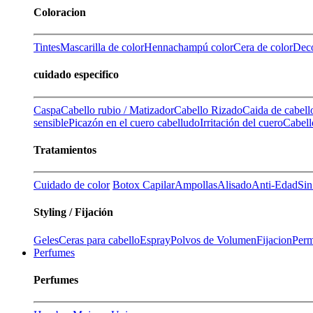
Coloracion
Tintes
Mascarilla de color
Henna
champú color
Cera de color
Deco
cuidado especifico
Caspa
Cabello rubio / Matizador
Cabello Rizado
Caida de cabell
sensible
Picazón en el cuero cabelludo
Irritación del cuero
Cabell
Tratamientos
Cuidado de color
Botox Capilar
Ampollas
Alisado
Anti-Edad
Sin
Styling / Fijación
Geles
Ceras para cabello
Espray
Polvos de Volumen
Fijacion
Perm
Perfumes
Perfumes