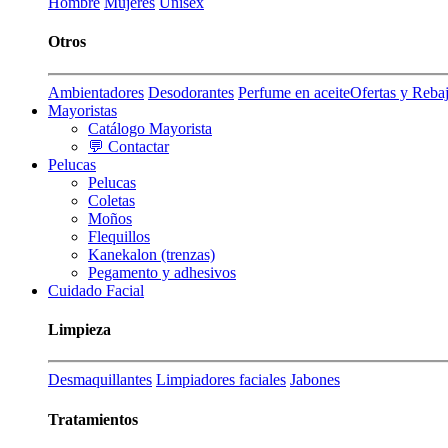
Hombre
Mujeres
Unisex
Otros
Ambientadores
Desodorantes
Perfume en aceite
Ofertas y Reba
Mayoristas
Catálogo Mayorista
💬 Contactar
Pelucas
Pelucas
Coletas
Moños
Flequillos
Kanekalon (trenzas)
Pegamento y adhesivos
Cuidado Facial
Limpieza
Desmaquillantes
Limpiadores faciales
Jabones
Tratamientos