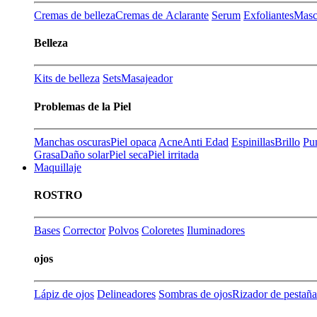
Cremas de belleza
Cremas de Aclarante
Serum
Exfoliantes
Masca
Belleza
Kits de belleza
Sets
Masajeador
Problemas de la Piel
Manchas oscuras
Piel opaca
Acne
Anti Edad
Espinillas
Brillo
Pu
Grasa
Daño solar
Piel seca
Piel irritada
Maquillaje
ROSTRO
Bases
Corrector
Polvos
Coloretes
Iluminadores
ojos
Lápiz de ojos
Delineadores
Sombras de ojos
Rizador de pestaña