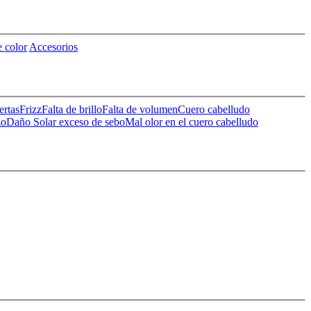
 color
Accesorios
ertas
Frizz
Falta de brillo
Falta de volumen
Cuero cabelludo
zo
Daño Solar
exceso de sebo
Mal olor en el cuero cabelludo