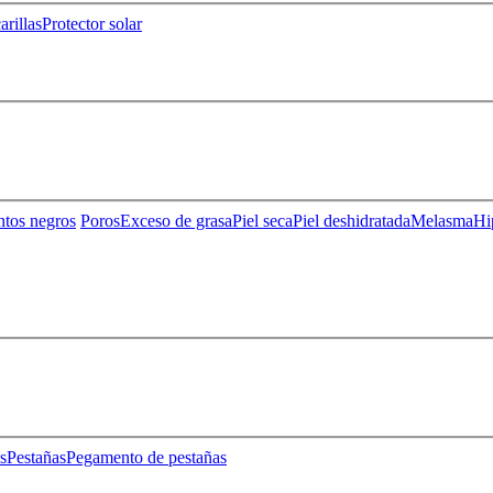
rillas
Protector solar
ntos negros
Poros
Exceso de grasa
Piel seca
Piel deshidratada
Melasma
Hi
s
Pestañas
Pegamento de pestañas