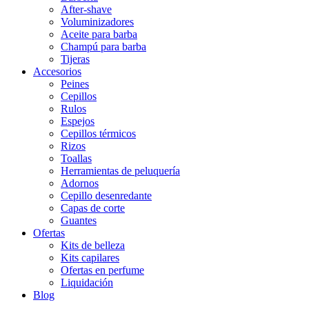
After-shave
Voluminizadores
Aceite para barba
Champú para barba
Tijeras
Accesorios
Peines
Cepillos
Rulos
Espejos
Cepillos térmicos
Rizos
Toallas
Herramientas de peluquería
Adornos
Cepillo desenredante
Capas de corte
Guantes
Ofertas
Kits de belleza
Kits capilares
Ofertas en perfume
Liquidación
Blog