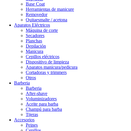
Base Coat
Herramientas de manicure
Removedor
Quitaesmalte / acetona
Aparatos Eléctricos
Máquina de corte
Secadores
Planchas
Depilación
Manicura
Cepillos eléctricos
Dispositivo de limpieza
Aparatos manicura/pedicura
Cortadoras y trimmers
Otros
Barberia
Barberia
After-shave
Voluminizadores
Aceite para barba
Champú para barba
Tijeras
Accesorios
Peines
Cepillos