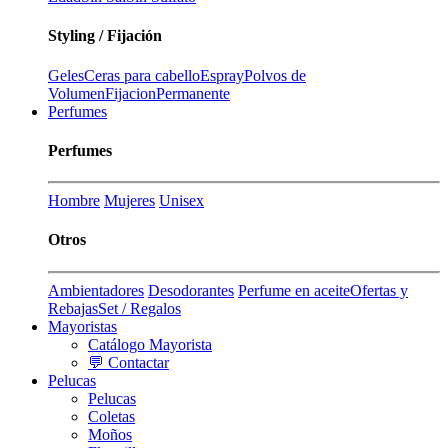
Styling / Fijación
Geles
Ceras para cabello
Espray
Polvos de
Volumen
Fijacion
Permanente
Perfumes
Perfumes
Hombre
Mujeres
Unisex
Otros
Ambientadores
Desodorantes
Perfume en aceite
Ofertas y
Rebajas
Set / Regalos
Mayoristas
Catálogo Mayorista
💬 Contactar
Pelucas
Pelucas
Coletas
Moños