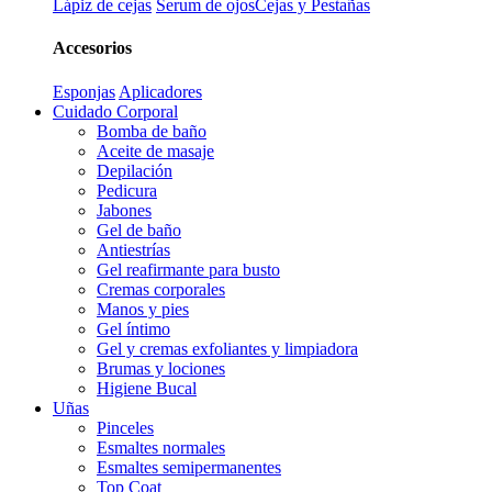
Lápiz de cejas
Serum de ojos
Cejas y Pestañas
Accesorios
Esponjas
Aplicadores
Cuidado Corporal
Bomba de baño
Aceite de masaje
Depilación
Pedicura
Jabones
Gel de baño
Antiestrías
Gel reafirmante para busto
Cremas corporales
Manos y pies
Gel íntimo
Gel y cremas exfoliantes y limpiadora
Brumas y lociones
Higiene Bucal
Uñas
Pinceles
Esmaltes normales
Esmaltes semipermanentes
Top Coat