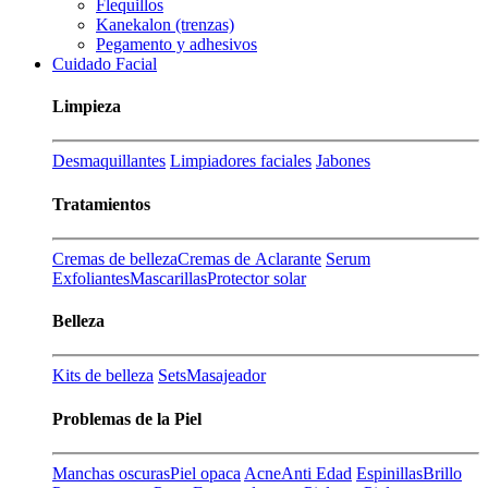
Flequillos
Kanekalon (trenzas)
Pegamento y adhesivos
Cuidado Facial
Limpieza
Desmaquillantes
Limpiadores faciales
Jabones
Tratamientos
Cremas de belleza
Cremas de Aclarante
Serum
Exfoliantes
Mascarillas
Protector solar
Belleza
Kits de belleza
Sets
Masajeador
Problemas de la Piel
Manchas oscuras
Piel opaca
Acne
Anti Edad
Espinillas
Brillo