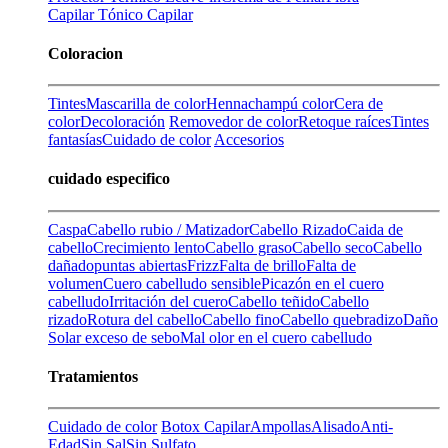
Capilar
Tónico Capilar
Coloracion
Tintes
Mascarilla de color
Henna
champú color
Cera de
color
Decoloración
Removedor de color
Retoque raíces
Tintes
fantasías
Cuidado de color
Accesorios
cuidado especifico
Caspa
Cabello rubio / Matizador
Cabello Rizado
Caida de
cabello
Crecimiento lento
Cabello graso
Cabello seco
Cabello
dañado
puntas abiertas
Frizz
Falta de brillo
Falta de
volumen
Cuero cabelludo sensible
Picazón en el cuero
cabelludo
Irritación del cuero
Cabello teñido
Cabello
rizado
Rotura del cabello
Cabello fino
Cabello quebradizo
Daño
Solar
exceso de sebo
Mal olor en el cuero cabelludo
Tratamientos
Cuidado de color
Botox Capilar
Ampollas
Alisado
Anti-
Edad
Sin Sal
Sin Sulfato