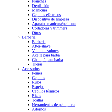
Planchas
Depilación
Manicura
Cepillos eléctricos
Dispositivo de limpieza
Aparatos manicura/pedicura
Cortadoras y trimmers
Otros
Barberia
Barberia
After-shave
Voluminizadores
Aceite para barba
Champú para barba
Tijeras
Accesorios
Peines
Cepillos
Rulos
Espejos
Cepillos térmicos
Rizos
Toallas
Herramientas de peluquería
Adornos