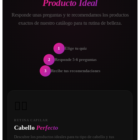
Producto Ideal
Responde unas preguntas y te recomendamos los productos
exactos de nuestro catálogo para tu rutina de belleza.
1
Elige tu quiz
2
Responde 5-6 preguntas
3
Recibe tus recomendaciones
💇‍♀️
RUTINA CAPILAR
Cabello
Perfecto
Descubre los productos ideales para tu tipo de cabello y tus