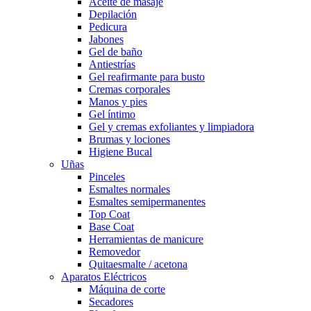
Aceite de masaje
Depilación
Pedicura
Jabones
Gel de baño
Antiestrías
Gel reafirmante para busto
Cremas corporales
Manos y pies
Gel íntimo
Gel y cremas exfoliantes y limpiadora
Brumas y lociones
Higiene Bucal
Uñas
Pinceles
Esmaltes normales
Esmaltes semipermanentes
Top Coat
Base Coat
Herramientas de manicure
Removedor
Quitaesmalte / acetona
Aparatos Eléctricos
Máquina de corte
Secadores