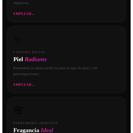
objetivos.
EMPEZAR
→
✨
CUIDADO FACIAL
Piel
Radiante
Encuentra la rutina perfecta para tu tipo de piel y tus
preocupaciones.
EMPEZAR
→
🌸
PERFUMERÍA ORIENTAL
Fragancia
Ideal