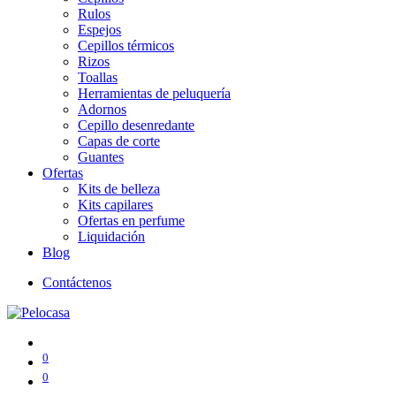
Rulos
Espejos
Cepillos térmicos
Rizos
Toallas
Herramientas de peluquería
Adornos
Cepillo desenredante
Capas de corte
Guantes
Ofertas
Kits de belleza
Kits capilares
Ofertas en perfume
Liquidación
Blog
Contáctenos
0
0