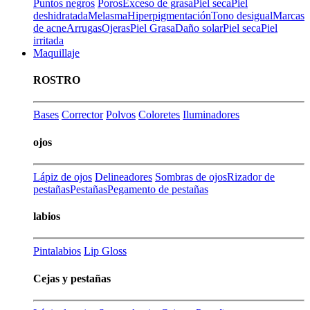
Puntos negros
Poros
Exceso de grasa
Piel seca
Piel
deshidratada
Melasma
Hiperpigmentación
Tono desigual
Marcas
de acne
Arrugas
Ojeras
Piel Grasa
Daño solar
Piel seca
Piel
irritada
Maquillaje
ROSTRO
Bases
Corrector
Polvos
Coloretes
Iluminadores
ojos
Lápiz de ojos
Delineadores
Sombras de ojos
Rizador de
pestañas
Pestañas
Pegamento de pestañas
labios
Pintalabios
Lip Gloss
Cejas y pestañas