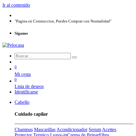
Ir al contenido
"Pagina en Constuccion, Puedes Comprar con Normalidad"
Síganos
0
Mi cesta
0
Lista de deseos
Identificarse
Cabello
Cuidado capilar
Champus
Mascarillas
Acondicionador
Serum
Aceites
Protector Termico
Leave-in
Crema de Peinar
Fibra