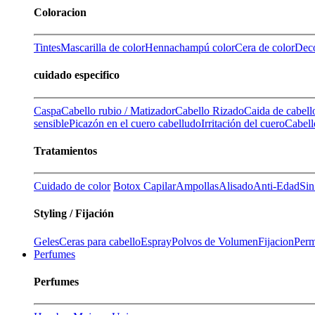
Coloracion
Tintes
Mascarilla de color
Henna
champú color
Cera de color
Deco
cuidado especifico
Caspa
Cabello rubio / Matizador
Cabello Rizado
Caida de cabell
sensible
Picazón en el cuero cabelludo
Irritación del cuero
Cabell
Tratamientos
Cuidado de color
Botox Capilar
Ampollas
Alisado
Anti-Edad
Sin
Styling / Fijación
Geles
Ceras para cabello
Espray
Polvos de Volumen
Fijacion
Perm
Perfumes
Perfumes