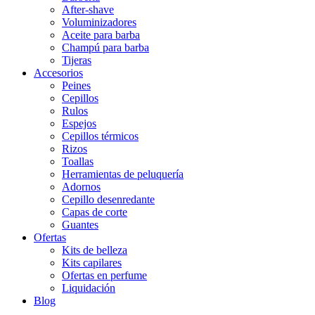
After-shave
Voluminizadores
Aceite para barba
Champú para barba
Tijeras
Accesorios
Peines
Cepillos
Rulos
Espejos
Cepillos térmicos
Rizos
Toallas
Herramientas de peluquería
Adornos
Cepillo desenredante
Capas de corte
Guantes
Ofertas
Kits de belleza
Kits capilares
Ofertas en perfume
Liquidación
Blog