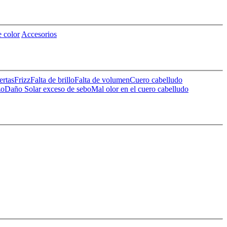
 color
Accesorios
ertas
Frizz
Falta de brillo
Falta de volumen
Cuero cabelludo
zo
Daño Solar
exceso de sebo
Mal olor en el cuero cabelludo