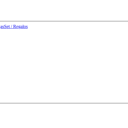
jas
Set / Regalos