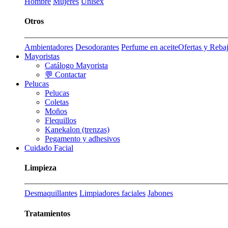
Hombre
Mujeres
Unisex
Otros
Ambientadores
Desodorantes
Perfume en aceite
Ofertas y Reba
Mayoristas
Catálogo Mayorista
💬 Contactar
Pelucas
Pelucas
Coletas
Moños
Flequillos
Kanekalon (trenzas)
Pegamento y adhesivos
Cuidado Facial
Limpieza
Desmaquillantes
Limpiadores faciales
Jabones
Tratamientos