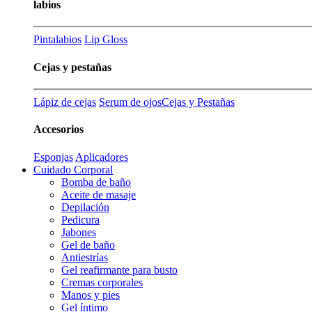
labios
Pintalabios
Lip Gloss
Cejas y pestañas
Lápiz de cejas
Serum de ojos
Cejas y Pestañas
Accesorios
Esponjas
Aplicadores
Cuidado Corporal
Bomba de baño
Aceite de masaje
Depilación
Pedicura
Jabones
Gel de baño
Antiestrías
Gel reafirmante para busto
Cremas corporales
Manos y pies
Gel íntimo