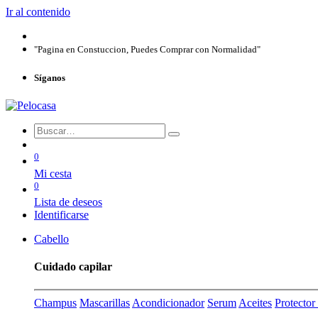
Ir al contenido
"Pagina en Constuccion, Puedes Comprar con Normalidad"
Síganos
0
Mi cesta
0
Lista de deseos
Identificarse
Cabello
Cuidado capilar
Champus
Mascarillas
Acondicionador
Serum
Aceites
Protecto