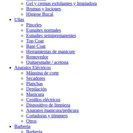
Gel y cremas exfoliantes y limpiadora
Brumas y lociones
Higiene Bucal
Uñas
Pinceles
Esmaltes normales
Esmaltes semipermanentes
Top Coat
Base Coat
Herramientas de manicure
Removedor
Quitaesmalte / acetona
Aparatos Eléctricos
Máquina de corte
Secadores
Planchas
Depilación
Manicura
Cepillos eléctricos
Dispositivo de limpieza
Aparatos manicura/pedicura
Cortadoras y trimmers
Otros
Barberia
Barberia