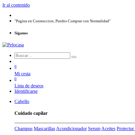
Ir al contenido
"Pagina en Constuccion, Puedes Comprar con Normalidad"
Síganos
0
Mi cesta
0
Lista de deseos
Identificarse
Cabello
Cuidado capilar
Champus
Mascarillas
Acondicionador
Serum
Aceites
Protecto