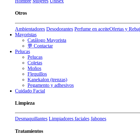
Hombre
Mujeres
Unisex
Otros
Ambientadores
Desodorantes
Perfume en aceite
Ofertas y Reba
Mayoristas
Catálogo Mayorista
💬 Contactar
Pelucas
Pelucas
Coletas
Moños
Flequillos
Kanekalon (trenzas)
Pegamento y adhesivos
Cuidado Facial
Limpieza
Desmaquillantes
Limpiadores faciales
Jabones
Tratamientos