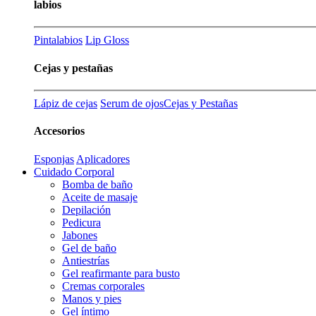
labios
Pintalabios
Lip Gloss
Cejas y pestañas
Lápiz de cejas
Serum de ojos
Cejas y Pestañas
Accesorios
Esponjas
Aplicadores
Cuidado Corporal
Bomba de baño
Aceite de masaje
Depilación
Pedicura
Jabones
Gel de baño
Antiestrías
Gel reafirmante para busto
Cremas corporales
Manos y pies
Gel íntimo