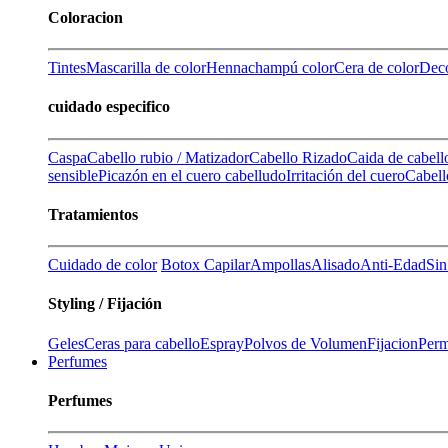
Coloracion
Tintes
Mascarilla de color
Henna
champú color
Cera de color
Deco
cuidado especifico
Caspa
Cabello rubio / Matizador
Cabello Rizado
Caida de cabell
sensible
Picazón en el cuero cabelludo
Irritación del cuero
Cabell
Tratamientos
Cuidado de color
Botox Capilar
Ampollas
Alisado
Anti-Edad
Sin
Styling / Fijación
Geles
Ceras para cabello
Espray
Polvos de Volumen
Fijacion
Perm
Perfumes
Perfumes