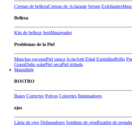
Cremas de belleza
Cremas de Aclarante
Serum
Exfoliantes
Masca
Belleza
Kits de belleza
Sets
Masajeador
Problemas de la Piel
Manchas oscuras
Piel opaca
Acne
Anti Edad
Espinillas
Brillo
Pu
Grasa
Daño solar
Piel seca
Piel irritada
Maquillaje
ROSTRO
Bases
Corrector
Polvos
Coloretes
Iluminadores
ojos
Lápiz de ojos
Delineadores
Sombras de ojos
Rizador de pestaña