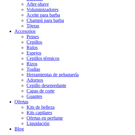
After-shave
Voluminizadores
Aceite para barba
Champú para barba
Tijeras
Accesorios
Peines
Cepillos
Rulos
Espejos
Cepillos térmicos
Rizos
Toallas
Herramientas de peluquería
Adornos
Cepillo desenredante
Capas de corte
Guantes
Ofertas
Kits de belleza
Kits capilares
Ofertas en perfume
Liquidación
Blog