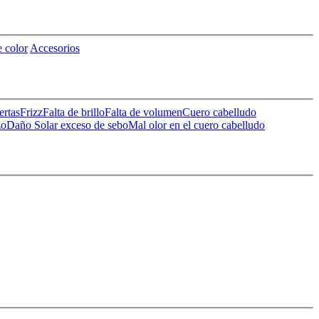
 color
Accesorios
ertas
Frizz
Falta de brillo
Falta de volumen
Cuero cabelludo
zo
Daño Solar
exceso de sebo
Mal olor en el cuero cabelludo