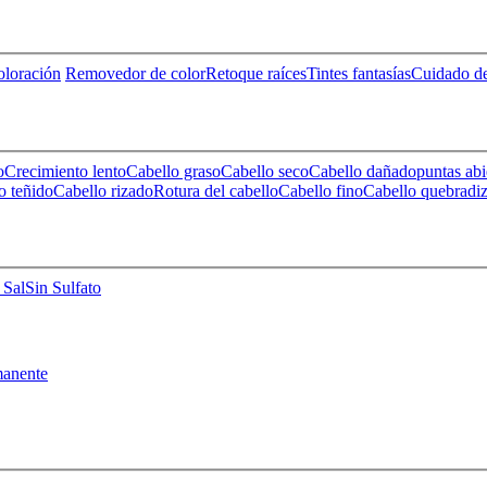
loración
Removedor de color
Retoque raíces
Tintes fantasías
Cuidado de
o
Crecimiento lento
Cabello graso
Cabello seco
Cabello dañado
puntas abi
o teñido
Cabello rizado
Rotura del cabello
Cabello fino
Cabello quebradi
 Sal
Sin Sulfato
anente