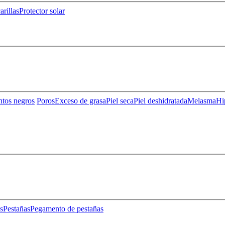
rillas
Protector solar
ntos negros
Poros
Exceso de grasa
Piel seca
Piel deshidratada
Melasma
Hi
s
Pestañas
Pegamento de pestañas