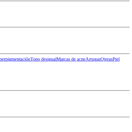
perpigmentación
Tono desigual
Marcas de acne
Arrugas
Ojeras
Piel