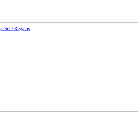
jas
Set / Regalos