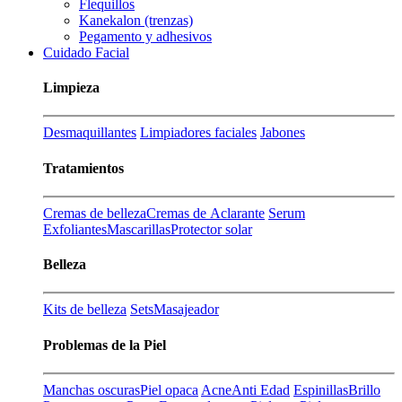
Flequillos
Kanekalon (trenzas)
Pegamento y adhesivos
Cuidado Facial
Limpieza
Desmaquillantes
Limpiadores faciales
Jabones
Tratamientos
Cremas de belleza
Cremas de Aclarante
Serum
Exfoliantes
Mascarillas
Protector solar
Belleza
Kits de belleza
Sets
Masajeador
Problemas de la Piel
Manchas oscuras
Piel opaca
Acne
Anti Edad
Espinillas
Brillo