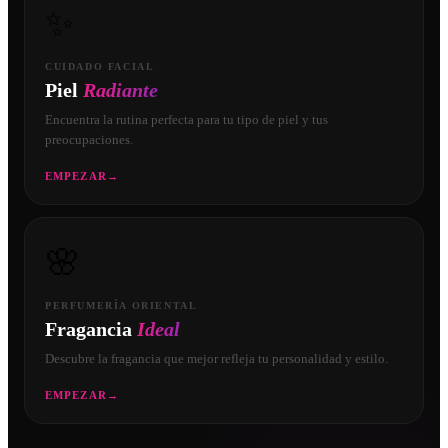
✨
CUIDADO FACIAL
Piel
Radiante
Encuentra la rutina perfecta para tu tipo de piel y tus
preocupaciones.
EMPEZAR
→
🌸
PERFUMERÍA ORIENTAL
Fragancia
Ideal
Descubre la fragancia que mejor refleja tu personalidad y estilo.
EMPEZAR
→