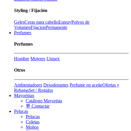
Styling / Fijación
Geles
Ceras para cabello
Espray
Polvos de
Volumen
Fijacion
Permanente
Perfumes
Perfumes
Hombre
Mujeres
Unisex
Otros
Ambientadores
Desodorantes
Perfume en aceite
Ofertas y
Rebajas
Set / Regalos
Mayoristas
Catálogo Mayorista
💬 Contactar
Pelucas
Pelucas
Coletas
Moños