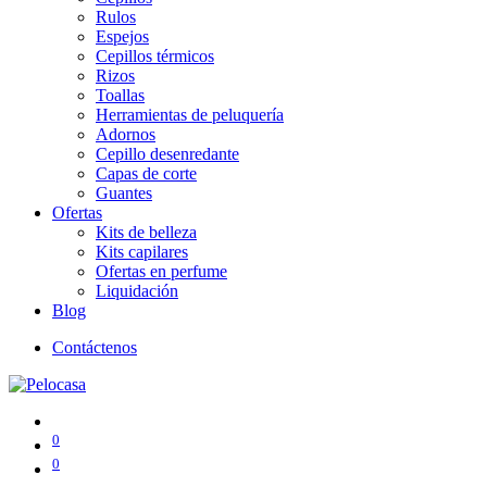
Rulos
Espejos
Cepillos térmicos
Rizos
Toallas
Herramientas de peluquería
Adornos
Cepillo desenredante
Capas de corte
Guantes
Ofertas
Kits de belleza
Kits capilares
Ofertas en perfume
Liquidación
Blog
Contáctenos
0
0