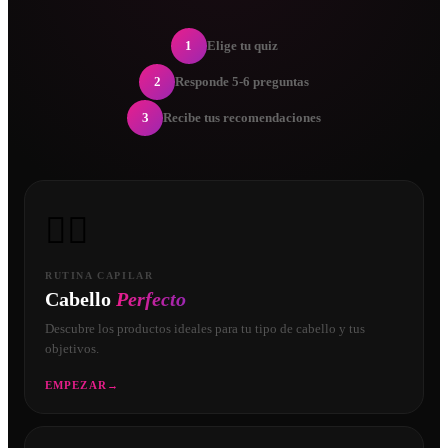
1
Elige tu quiz
2
Responde 5-6 preguntas
3
Recibe tus recomendaciones
💇‍♀️
RUTINA CAPILAR
Cabello
Perfecto
Descubre los productos ideales para tu tipo de cabello y tus
objetivos.
EMPEZAR
→