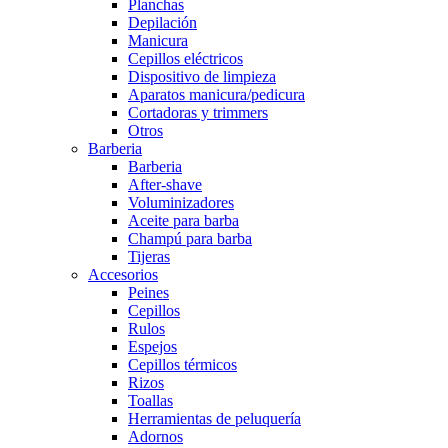
Planchas
Depilación
Manicura
Cepillos eléctricos
Dispositivo de limpieza
Aparatos manicura/pedicura
Cortadoras y trimmers
Otros
Barberia
Barberia
After-shave
Voluminizadores
Aceite para barba
Champú para barba
Tijeras
Accesorios
Peines
Cepillos
Rulos
Espejos
Cepillos térmicos
Rizos
Toallas
Herramientas de peluquería
Adornos