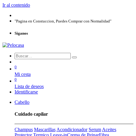
Ir al contenido
"Pagina en Constuccion, Puedes Comprar con Normalidad"
Síganos
0
Mi cesta
0
Lista de deseos
Identificarse
Cabello
Cuidado capilar
Champus
Mascarillas
Acondicionador
Serum
Aceites
Protector Termico
Leave-in
Crema de Peinar
Fibra