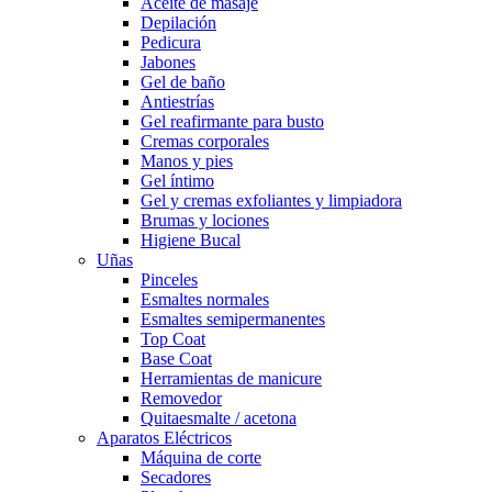
Aceite de masaje
Depilación
Pedicura
Jabones
Gel de baño
Antiestrías
Gel reafirmante para busto
Cremas corporales
Manos y pies
Gel íntimo
Gel y cremas exfoliantes y limpiadora
Brumas y lociones
Higiene Bucal
Uñas
Pinceles
Esmaltes normales
Esmaltes semipermanentes
Top Coat
Base Coat
Herramientas de manicure
Removedor
Quitaesmalte / acetona
Aparatos Eléctricos
Máquina de corte
Secadores