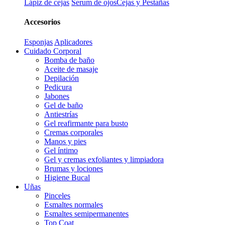
Lápiz de cejas
Serum de ojos
Cejas y Pestañas
Accesorios
Esponjas
Aplicadores
Cuidado Corporal
Bomba de baño
Aceite de masaje
Depilación
Pedicura
Jabones
Gel de baño
Antiestrías
Gel reafirmante para busto
Cremas corporales
Manos y pies
Gel íntimo
Gel y cremas exfoliantes y limpiadora
Brumas y lociones
Higiene Bucal
Uñas
Pinceles
Esmaltes normales
Esmaltes semipermanentes
Top Coat