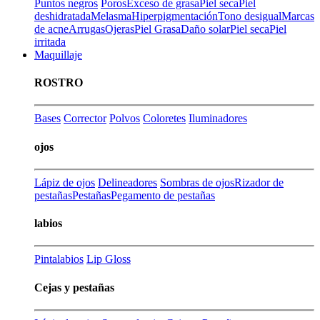
Puntos negros
Poros
Exceso de grasa
Piel seca
Piel
deshidratada
Melasma
Hiperpigmentación
Tono desigual
Marcas
de acne
Arrugas
Ojeras
Piel Grasa
Daño solar
Piel seca
Piel
irritada
Maquillaje
ROSTRO
Bases
Corrector
Polvos
Coloretes
Iluminadores
ojos
Lápiz de ojos
Delineadores
Sombras de ojos
Rizador de
pestañas
Pestañas
Pegamento de pestañas
labios
Pintalabios
Lip Gloss
Cejas y pestañas