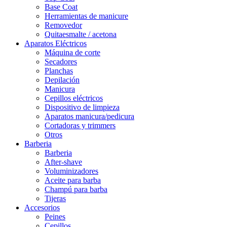
Base Coat
Herramientas de manicure
Removedor
Quitaesmalte / acetona
Aparatos Eléctricos
Máquina de corte
Secadores
Planchas
Depilación
Manicura
Cepillos eléctricos
Dispositivo de limpieza
Aparatos manicura/pedicura
Cortadoras y trimmers
Otros
Barberia
Barberia
After-shave
Voluminizadores
Aceite para barba
Champú para barba
Tijeras
Accesorios
Peines
Cepillos