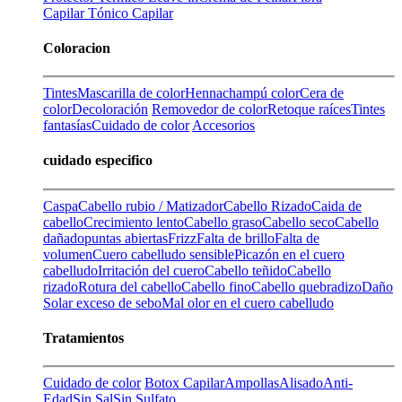
Capilar
Tónico Capilar
Coloracion
Tintes
Mascarilla de color
Henna
champú color
Cera de
color
Decoloración
Removedor de color
Retoque raíces
Tintes
fantasías
Cuidado de color
Accesorios
cuidado especifico
Caspa
Cabello rubio / Matizador
Cabello Rizado
Caida de
cabello
Crecimiento lento
Cabello graso
Cabello seco
Cabello
dañado
puntas abiertas
Frizz
Falta de brillo
Falta de
volumen
Cuero cabelludo sensible
Picazón en el cuero
cabelludo
Irritación del cuero
Cabello teñido
Cabello
rizado
Rotura del cabello
Cabello fino
Cabello quebradizo
Daño
Solar
exceso de sebo
Mal olor en el cuero cabelludo
Tratamientos
Cuidado de color
Botox Capilar
Ampollas
Alisado
Anti-
Edad
Sin Sal
Sin Sulfato