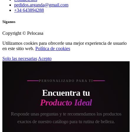
pedidos.arganda@gmail.com
+34 643894288
Síganos
Copyright © Pelocasa
Utilizamos cookies para ofrecerle una mejor experiencia de usuario
en este sitio web.
Política de cookies
Solo las necesarias
Acepto
PERSONALIZADO PARA TI
Encuentra tu
Producto Ideal
Responde unas preguntas y te recomendamos los productos
exactos de nuestro catálogo para tu rutina de belleza.