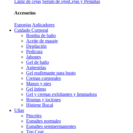
Lápiz de cejas
Serum de ojos
Cejas y Pestañas
Accesorios
Esponjas
Aplicadores
Cuidado Corporal
Bomba de baño
Aceite de masaje
Depilación
Pedicura
Jabones
Gel de baño
Antiestrías
Gel reafirmante para busto
Cremas corporales
Manos y pies
Gel íntimo
Gel y cremas exfoliantes y limpiadora
Brumas y lociones
Higiene Bucal
Uñas
Pinceles
Esmaltes normales
Esmaltes semipermanentes
Top Coat