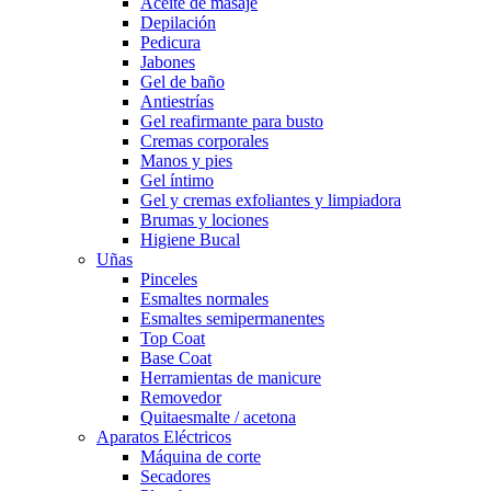
Aceite de masaje
Depilación
Pedicura
Jabones
Gel de baño
Antiestrías
Gel reafirmante para busto
Cremas corporales
Manos y pies
Gel íntimo
Gel y cremas exfoliantes y limpiadora
Brumas y lociones
Higiene Bucal
Uñas
Pinceles
Esmaltes normales
Esmaltes semipermanentes
Top Coat
Base Coat
Herramientas de manicure
Removedor
Quitaesmalte / acetona
Aparatos Eléctricos
Máquina de corte
Secadores