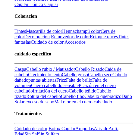
Capilar
Tónico Capilar
Coloracion
Tintes
Mascarilla de color
Henna
champú color
Cera de
color
Decoloración
Removedor de color
Retoque raíces
Tintes
fantasías
Cuidado de color
Accesorios
cuidado especifico
Caspa
Cabello rubio / Matizador
Cabello Rizado
Caida de
cabello
Crecimiento lento
Cabello graso
Cabello seco
Cabello
dañado
puntas abiertas
Frizz
Falta de brillo
Falta de
volumen
Cuero cabelludo sensible
Picazón en el cuero
cabelludo
Irritación del cuero
Cabello teñido
Cabello
rizado
Rotura del cabello
Cabello fino
Cabello quebradizo
Daño
Solar
exceso de sebo
Mal olor en el cuero cabelludo
Tratamientos
Cuidado de color
Botox Capilar
Ampollas
Alisado
Anti-
Edad
Sin Sal
Sin Sulfato