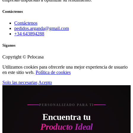
Contáctenos
Contáctenos
pedidos.arganda@gmail.com
+34 643894288
Síganos
Copyright © Pelocasa
Utilizamos cookies para ofrecerle una mejor experiencia de usuario
en este sitio web.
Política de cookies
Solo las necesarias
Acepto
PERSONALIZADO PARA TI
Encuentra tu
Producto Ideal