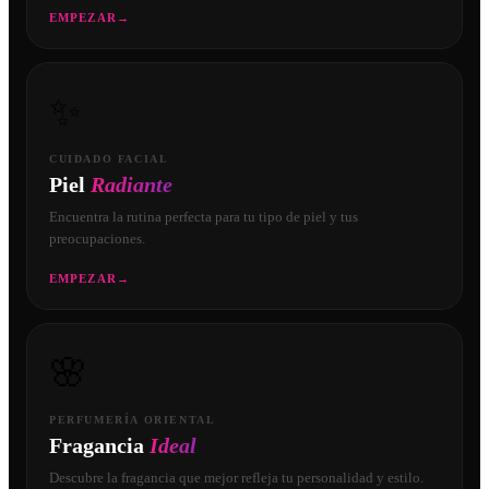
EMPEZAR
→
✨
CUIDADO FACIAL
Piel
Radiante
Encuentra la rutina perfecta para tu tipo de piel y tus
preocupaciones.
EMPEZAR
→
🌸
PERFUMERÍA ORIENTAL
Fragancia
Ideal
Descubre la fragancia que mejor refleja tu personalidad y estilo.