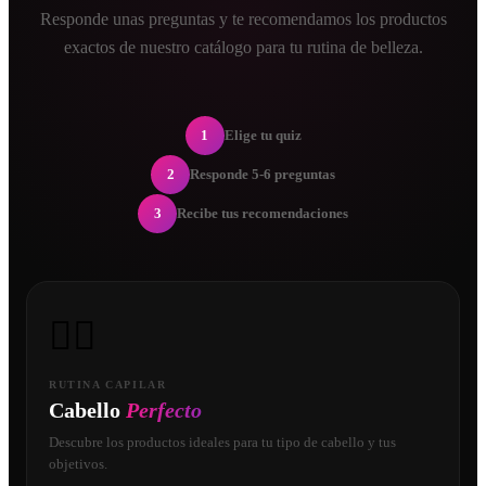
Responde unas preguntas y te recomendamos los productos
exactos de nuestro catálogo para tu rutina de belleza.
1
Elige tu quiz
2
Responde 5-6 preguntas
3
Recibe tus recomendaciones
💇‍♀️
RUTINA CAPILAR
Cabello
Perfecto
Descubre los productos ideales para tu tipo de cabello y tus
objetivos.