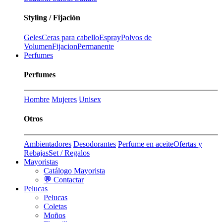
Styling / Fijación
Geles
Ceras para cabello
Espray
Polvos de
Volumen
Fijacion
Permanente
Perfumes
Perfumes
Hombre
Mujeres
Unisex
Otros
Ambientadores
Desodorantes
Perfume en aceite
Ofertas y
Rebajas
Set / Regalos
Mayoristas
Catálogo Mayorista
💬 Contactar
Pelucas
Pelucas
Coletas
Moños