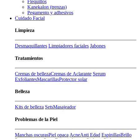
Flequillos
Kanekalon (trenzas)
Pegamento y adhesivos
Cuidado Facial
Limpieza
Desmaquillantes
Limpiadores faciales
Jabones
Tratamientos
Cremas de belleza
Cremas de Aclarante
Serum
Exfoliantes
Mascarillas
Protector solar
Belleza
Kits de belleza
Sets
Masajeador
Problemas de la Piel
Manchas oscuras
Piel opaca
Acne
Anti Edad
Espinillas
Brillo