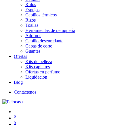
Rulos
Espejos
Cepillos térmicos
Rizos
Toallas
Herramientas de peluquería
Adornos
Cepillo desenredante
Capas de corte
Guantes
Ofertas
Kits de belleza
Kits capilares
Ofertas en perfume
Liquidación
Blog
Contáctenos
0
0