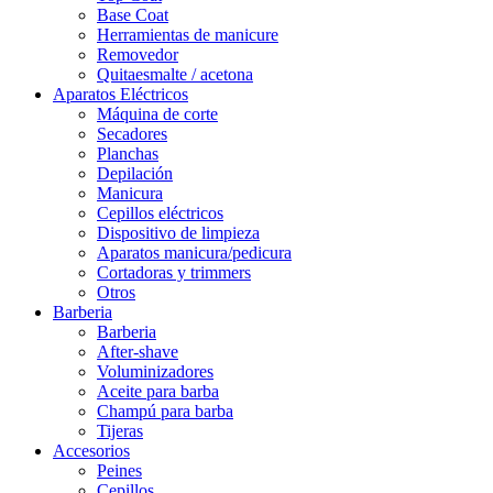
Base Coat
Herramientas de manicure
Removedor
Quitaesmalte / acetona
Aparatos Eléctricos
Máquina de corte
Secadores
Planchas
Depilación
Manicura
Cepillos eléctricos
Dispositivo de limpieza
Aparatos manicura/pedicura
Cortadoras y trimmers
Otros
Barberia
Barberia
After-shave
Voluminizadores
Aceite para barba
Champú para barba
Tijeras
Accesorios
Peines
Cepillos