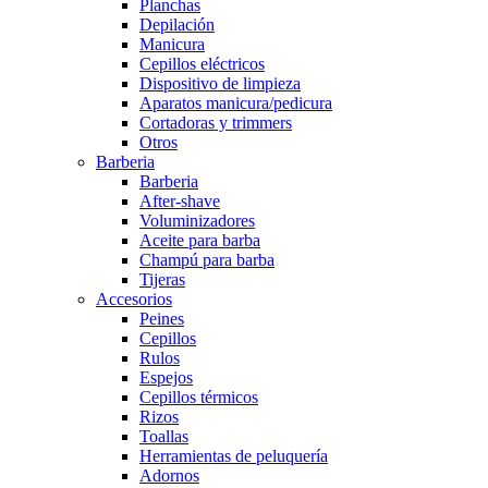
Planchas
Depilación
Manicura
Cepillos eléctricos
Dispositivo de limpieza
Aparatos manicura/pedicura
Cortadoras y trimmers
Otros
Barberia
Barberia
After-shave
Voluminizadores
Aceite para barba
Champú para barba
Tijeras
Accesorios
Peines
Cepillos
Rulos
Espejos
Cepillos térmicos
Rizos
Toallas
Herramientas de peluquería
Adornos