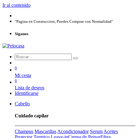
Ir al contenido
"Pagina en Constuccion, Puedes Comprar con Normalidad"
Síganos
0
Mi cesta
0
Lista de deseos
Identificarse
Cabello
Cuidado capilar
Champus
Mascarillas
Acondicionador
Serum
Aceites
Protector Termico
Leave-in
Crema de Peinar
Fibra