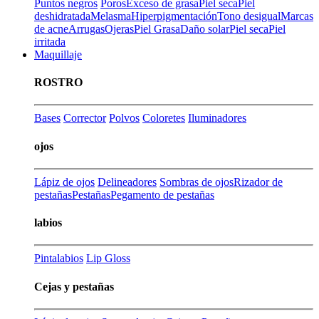
Puntos negros
Poros
Exceso de grasa
Piel seca
Piel
deshidratada
Melasma
Hiperpigmentación
Tono desigual
Marcas
de acne
Arrugas
Ojeras
Piel Grasa
Daño solar
Piel seca
Piel
irritada
Maquillaje
ROSTRO
Bases
Corrector
Polvos
Coloretes
Iluminadores
ojos
Lápiz de ojos
Delineadores
Sombras de ojos
Rizador de
pestañas
Pestañas
Pegamento de pestañas
labios
Pintalabios
Lip Gloss
Cejas y pestañas