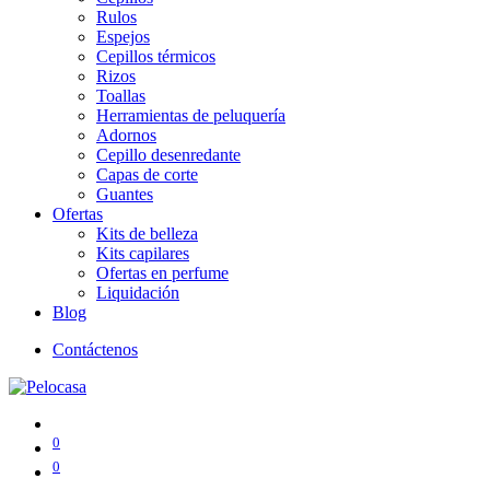
Rulos
Espejos
Cepillos térmicos
Rizos
Toallas
Herramientas de peluquería
Adornos
Cepillo desenredante
Capas de corte
Guantes
Ofertas
Kits de belleza
Kits capilares
Ofertas en perfume
Liquidación
Blog
Contáctenos
0
0