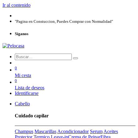
Ir al contenido
"Pagina en Constuccion, Puedes Comprar con Normalidad"
Síganos
0
Mi cesta
0
Lista de deseos
Identificarse
Cabello
Cuidado capilar
Champus
Mascarillas
Acondicionador
Serum
Aceites
Protector Termico
Leave-in
Crema de Peinar
Fibra