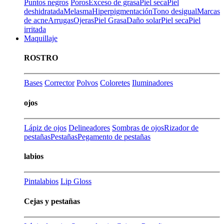
Puntos negros
Poros
Exceso de grasa
Piel seca
Piel
deshidratada
Melasma
Hiperpigmentación
Tono desigual
Marcas
de acne
Arrugas
Ojeras
Piel Grasa
Daño solar
Piel seca
Piel
irritada
Maquillaje
ROSTRO
Bases
Corrector
Polvos
Coloretes
Iluminadores
ojos
Lápiz de ojos
Delineadores
Sombras de ojos
Rizador de
pestañas
Pestañas
Pegamento de pestañas
labios
Pintalabios
Lip Gloss
Cejas y pestañas