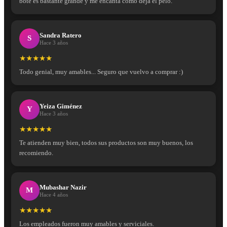
bote es bastante grande y me encanta cómo deja el pelo.
Sandra Ratero
S
Hace 3 años
★★★★★
Todo genial, muy amables... Seguro que vuelvo a comprar :)
Yeiza Giménez
Y
Hace 3 años
★★★★★
Te atienden muy bien, todos sus productos son muy buenos, los
recomiendo.
Mubashar Nazir
M
Hace 4 años
★★★★★
Los empleados fueron muy amables y serviciales.