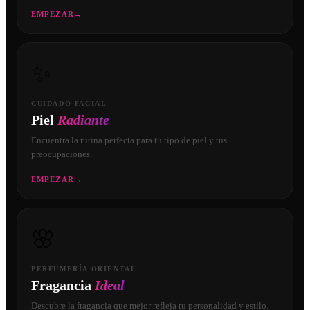
EMPEZAR
→
✨
CUIDADO FACIAL
Piel
Radiante
Encuentra la rutina perfecta para tu tipo de piel y tus
preocupaciones.
EMPEZAR
→
🌸
PERFUMERÍA ORIENTAL
Fragancia
Ideal
Descubre la fragancia que mejor refleja tu personalidad y estilo.