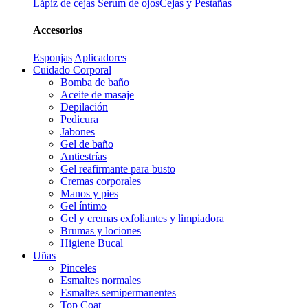
Lápiz de cejas
Serum de ojos
Cejas y Pestañas
Accesorios
Esponjas
Aplicadores
Cuidado Corporal
Bomba de baño
Aceite de masaje
Depilación
Pedicura
Jabones
Gel de baño
Antiestrías
Gel reafirmante para busto
Cremas corporales
Manos y pies
Gel íntimo
Gel y cremas exfoliantes y limpiadora
Brumas y lociones
Higiene Bucal
Uñas
Pinceles
Esmaltes normales
Esmaltes semipermanentes
Top Coat