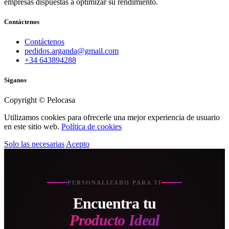
empresas dispuestas a optimizar su rendimiento.
Contáctenos
Contáctenos
pedidos.arganda@gmail.com
+34 643894288
Síganos
Copyright © Pelocasa
Utilizamos cookies para ofrecerle una mejor experiencia de usuario
en este sitio web.
Política de cookies
Solo las necesarias
Acepto
PERSONALIZADO PARA TI
Encuentra tu
Producto Ideal