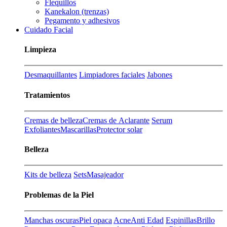
Flequillos
Kanekalon (trenzas)
Pegamento y adhesivos
Cuidado Facial
Limpieza
Desmaquillantes
Limpiadores faciales
Jabones
Tratamientos
Cremas de belleza
Cremas de Aclarante
Serum
Exfoliantes
Mascarillas
Protector solar
Belleza
Kits de belleza
Sets
Masajeador
Problemas de la Piel
Manchas oscuras
Piel opaca
Acne
Anti Edad
Espinillas
Brillo