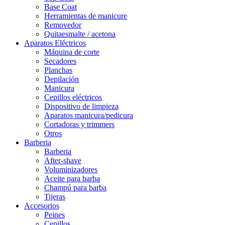
Base Coat
Herramientas de manicure
Removedor
Quitaesmalte / acetona
Aparatos Eléctricos
Máquina de corte
Secadores
Planchas
Depilación
Manicura
Cepillos eléctricos
Dispositivo de limpieza
Aparatos manicura/pedicura
Cortadoras y trimmers
Otros
Barberia
Barberia
After-shave
Voluminizadores
Aceite para barba
Champú para barba
Tijeras
Accesorios
Peines
Cepillos