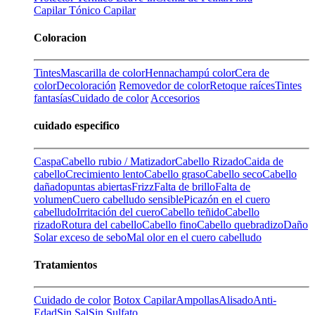
Capilar
Tónico Capilar
Coloracion
Tintes
Mascarilla de color
Henna
champú color
Cera de
color
Decoloración
Removedor de color
Retoque raíces
Tintes
fantasías
Cuidado de color
Accesorios
cuidado especifico
Caspa
Cabello rubio / Matizador
Cabello Rizado
Caida de
cabello
Crecimiento lento
Cabello graso
Cabello seco
Cabello
dañado
puntas abiertas
Frizz
Falta de brillo
Falta de
volumen
Cuero cabelludo sensible
Picazón en el cuero
cabelludo
Irritación del cuero
Cabello teñido
Cabello
rizado
Rotura del cabello
Cabello fino
Cabello quebradizo
Daño
Solar
exceso de sebo
Mal olor en el cuero cabelludo
Tratamientos
Cuidado de color
Botox Capilar
Ampollas
Alisado
Anti-
Edad
Sin Sal
Sin Sulfato