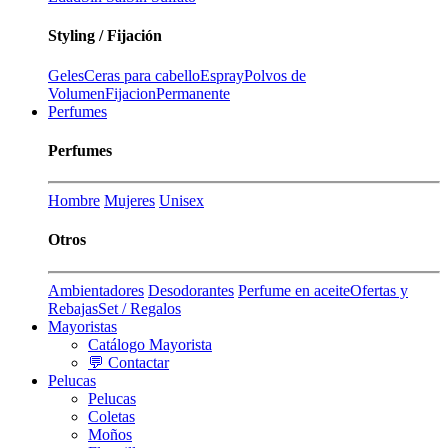
Styling / Fijación
Geles
Ceras para cabello
Espray
Polvos de
Volumen
Fijacion
Permanente
Perfumes
Perfumes
Hombre
Mujeres
Unisex
Otros
Ambientadores
Desodorantes
Perfume en aceite
Ofertas y
Rebajas
Set / Regalos
Mayoristas
Catálogo Mayorista
💬 Contactar
Pelucas
Pelucas
Coletas
Moños