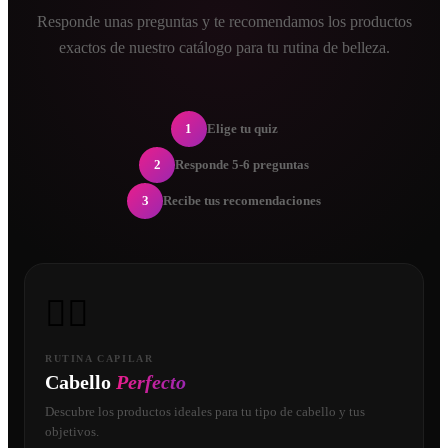
Responde unas preguntas y te recomendamos los productos
exactos de nuestro catálogo para tu rutina de belleza.
1
Elige tu quiz
2
Responde 5-6 preguntas
3
Recibe tus recomendaciones
💇‍♀️
RUTINA CAPILAR
Cabello
Perfecto
Descubre los productos ideales para tu tipo de cabello y tus
objetivos.