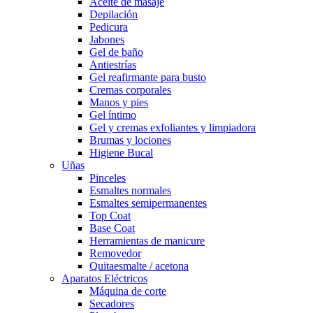
Aceite de masaje
Depilación
Pedicura
Jabones
Gel de baño
Antiestrías
Gel reafirmante para busto
Cremas corporales
Manos y pies
Gel íntimo
Gel y cremas exfoliantes y limpiadora
Brumas y lociones
Higiene Bucal
Uñas
Pinceles
Esmaltes normales
Esmaltes semipermanentes
Top Coat
Base Coat
Herramientas de manicure
Removedor
Quitaesmalte / acetona
Aparatos Eléctricos
Máquina de corte
Secadores