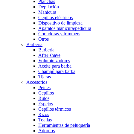
Planchas
Depilación
Manicura
Cepillos eléctricos
Dispositivo de limpieza
Aparatos manicura/pedicura
Cortadoras y trimmers
Otros
Barberia
Barberia
After-shave
Voluminizadores
Aceite para barba
Champú para barba
Tijeras
Accesorios
Peines
Cepillos
Rulos
Espejos
Cepillos térmicos
Rizos
Toallas
Herramientas de peluquería
Adornos