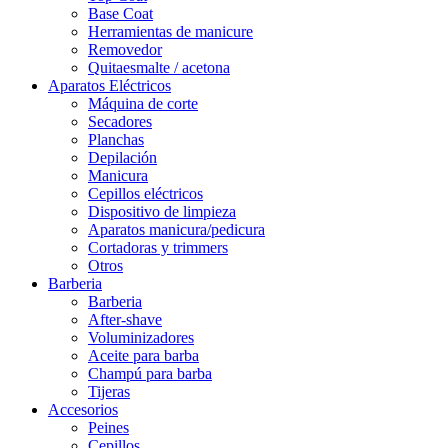
Base Coat
Herramientas de manicure
Removedor
Quitaesmalte / acetona
Aparatos Eléctricos
Máquina de corte
Secadores
Planchas
Depilación
Manicura
Cepillos eléctricos
Dispositivo de limpieza
Aparatos manicura/pedicura
Cortadoras y trimmers
Otros
Barberia
Barberia
After-shave
Voluminizadores
Aceite para barba
Champú para barba
Tijeras
Accesorios
Peines
Cepillos