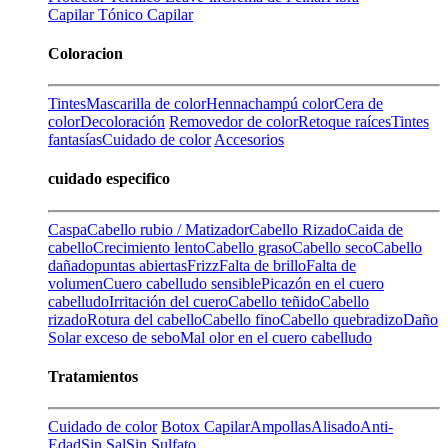
Capilar
Tónico Capilar
Coloracion
Tintes
Mascarilla de color
Henna
champú color
Cera de
color
Decoloración
Removedor de color
Retoque raíces
Tintes
fantasías
Cuidado de color
Accesorios
cuidado especifico
Caspa
Cabello rubio / Matizador
Cabello Rizado
Caida de
cabello
Crecimiento lento
Cabello graso
Cabello seco
Cabello
dañado
puntas abiertas
Frizz
Falta de brillo
Falta de
volumen
Cuero cabelludo sensible
Picazón en el cuero
cabelludo
Irritación del cuero
Cabello teñido
Cabello
rizado
Rotura del cabello
Cabello fino
Cabello quebradizo
Daño
Solar
exceso de sebo
Mal olor en el cuero cabelludo
Tratamientos
Cuidado de color
Botox Capilar
Ampollas
Alisado
Anti-
Edad
Sin Sal
Sin Sulfato