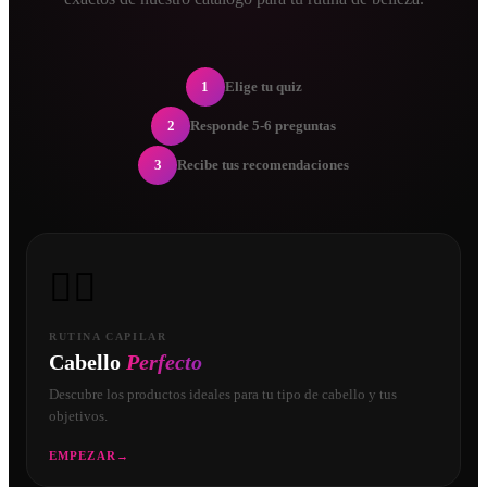
1
Elige tu quiz
2
Responde 5-6 preguntas
3
Recibe tus recomendaciones
💇‍♀️
RUTINA CAPILAR
Cabello
Perfecto
Descubre los productos ideales para tu tipo de cabello y tus
objetivos.
EMPEZAR
→