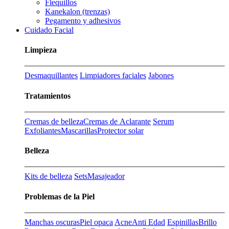
Flequillos
Kanekalon (trenzas)
Pegamento y adhesivos
Cuidado Facial
Limpieza
Desmaquillantes
Limpiadores faciales
Jabones
Tratamientos
Cremas de belleza
Cremas de Aclarante
Serum
Exfoliantes
Mascarillas
Protector solar
Belleza
Kits de belleza
Sets
Masajeador
Problemas de la Piel
Manchas oscuras
Piel opaca
Acne
Anti Edad
Espinillas
Brillo