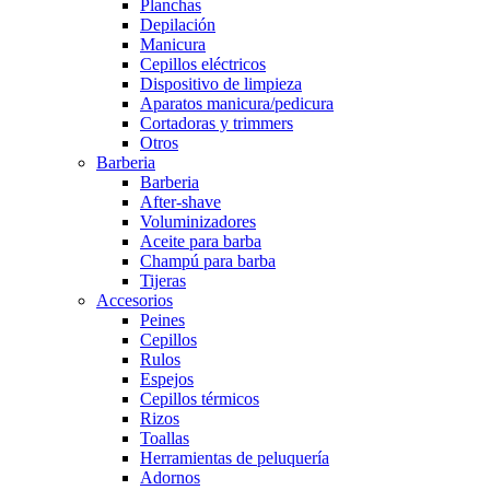
Planchas
Depilación
Manicura
Cepillos eléctricos
Dispositivo de limpieza
Aparatos manicura/pedicura
Cortadoras y trimmers
Otros
Barberia
Barberia
After-shave
Voluminizadores
Aceite para barba
Champú para barba
Tijeras
Accesorios
Peines
Cepillos
Rulos
Espejos
Cepillos térmicos
Rizos
Toallas
Herramientas de peluquería
Adornos