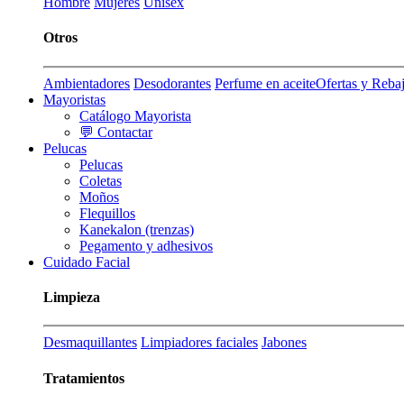
Hombre
Mujeres
Unisex
Otros
Ambientadores
Desodorantes
Perfume en aceite
Ofertas y Reba
Mayoristas
Catálogo Mayorista
💬 Contactar
Pelucas
Pelucas
Coletas
Moños
Flequillos
Kanekalon (trenzas)
Pegamento y adhesivos
Cuidado Facial
Limpieza
Desmaquillantes
Limpiadores faciales
Jabones
Tratamientos