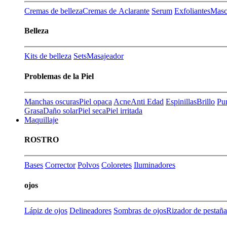
Cremas de belleza
Cremas de Aclarante
Serum
Exfoliantes
Masca
Belleza
Kits de belleza
Sets
Masajeador
Problemas de la Piel
Manchas oscuras
Piel opaca
Acne
Anti Edad
Espinillas
Brillo
Pu
Grasa
Daño solar
Piel seca
Piel irritada
Maquillaje
ROSTRO
Bases
Corrector
Polvos
Coloretes
Iluminadores
ojos
Lápiz de ojos
Delineadores
Sombras de ojos
Rizador de pestaña