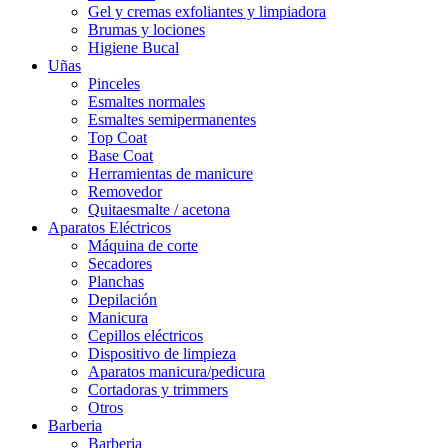
Gel y cremas exfoliantes y limpiadora
Brumas y lociones
Higiene Bucal
Uñas
Pinceles
Esmaltes normales
Esmaltes semipermanentes
Top Coat
Base Coat
Herramientas de manicure
Removedor
Quitaesmalte / acetona
Aparatos Eléctricos
Máquina de corte
Secadores
Planchas
Depilación
Manicura
Cepillos eléctricos
Dispositivo de limpieza
Aparatos manicura/pedicura
Cortadoras y trimmers
Otros
Barberia
Barberia