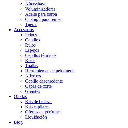
After-shave
Voluminizadores
Aceite para barba
Champú para barba
Tijeras
Accesorios
Peines
Cepillos
Rulos
Espejos
Cepillos térmicos
Rizos
Toallas
Herramientas de peluquería
Adornos
Cepillo desenredante
Capas de corte
Guantes
Ofertas
Kits de belleza
Kits capilares
Ofertas en perfume
Liquidación
Blog