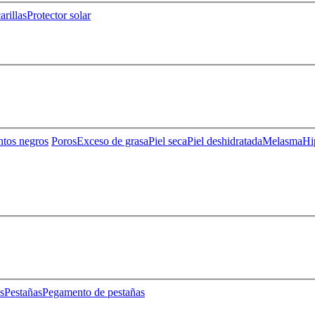
rillas
Protector solar
ntos negros
Poros
Exceso de grasa
Piel seca
Piel deshidratada
Melasma
Hi
s
Pestañas
Pegamento de pestañas