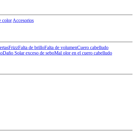
 color
Accesorios
ertas
Frizz
Falta de brillo
Falta de volumen
Cuero cabelludo
zo
Daño Solar
exceso de sebo
Mal olor en el cuero cabelludo