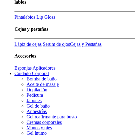
labios
Pintalabios
Lip Gloss
Cejas y pestañas
Lápiz de cejas
Serum de ojos
Cejas y Pestañas
Accesorios
Esponjas
Aplicadores
Cuidado Corporal
Bomba de baño
Aceite de masaje
Depilación
Pedicura
Jabones
Gel de baño
Antiestrías
Gel reafirmante para busto
Cremas corporales
Manos y pies
Gel íntimo