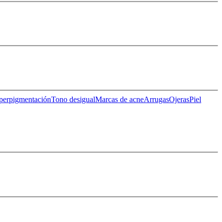
perpigmentación
Tono desigual
Marcas de acne
Arrugas
Ojeras
Piel