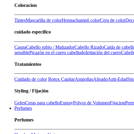
Coloracion
Tintes
Mascarilla de color
Henna
champú color
Cera de color
Deco
cuidado especifico
Caspa
Cabello rubio / Matizador
Cabello Rizado
Caida de cabell
sensible
Picazón en el cuero cabelludo
Irritación del cuero
Cabell
Tratamientos
Cuidado de color
Botox Capilar
Ampollas
Alisado
Anti-Edad
Sin
Styling / Fijación
Geles
Ceras para cabello
Espray
Polvos de Volumen
Fijacion
Perm
Perfumes
Perfumes