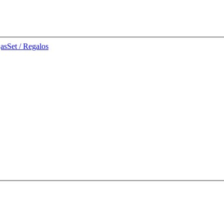
jas
Set / Regalos