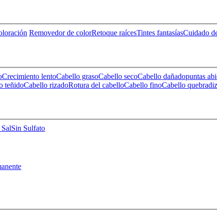
loración
Removedor de color
Retoque raíces
Tintes fantasías
Cuidado de
o
Crecimiento lento
Cabello graso
Cabello seco
Cabello dañado
puntas abi
o teñido
Cabello rizado
Rotura del cabello
Cabello fino
Cabello quebradi
 Sal
Sin Sulfato
anente