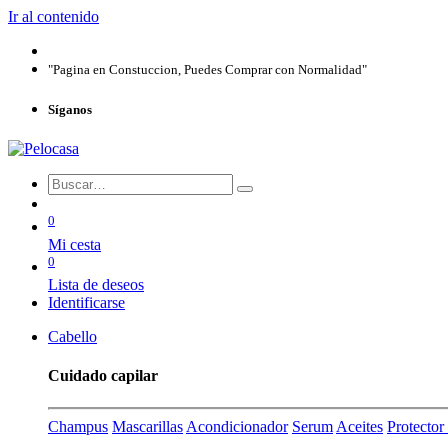
Ir al contenido
"Pagina en Constuccion, Puedes Comprar con Normalidad"
Síganos
0
Mi cesta
0
Lista de deseos
Identificarse
Cabello
Cuidado capilar
Champus
Mascarillas
Acondicionador
Serum
Aceites
Protecto