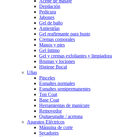
Aceite de masaje
Depilación
Pedicura
Jabones
Gel de baño
Antiestrías
Gel reafirmante para busto
Cremas corporales
Manos y pies
Gel íntimo
Gel y cremas exfoliantes y limpiadora
Brumas y lociones
Higiene Bucal
Uñas
Pinceles
Esmaltes normales
Esmaltes semipermanentes
Top Coat
Base Coat
Herramientas de manicure
Removedor
Quitaesmalte / acetona
Aparatos Eléctricos
Máquina de corte
Secadores