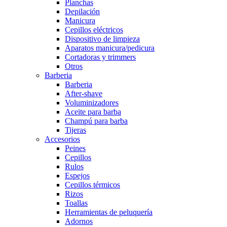
Planchas
Depilación
Manicura
Cepillos eléctricos
Dispositivo de limpieza
Aparatos manicura/pedicura
Cortadoras y trimmers
Otros
Barberia
Barberia
After-shave
Voluminizadores
Aceite para barba
Champú para barba
Tijeras
Accesorios
Peines
Cepillos
Rulos
Espejos
Cepillos térmicos
Rizos
Toallas
Herramientas de peluquería
Adornos