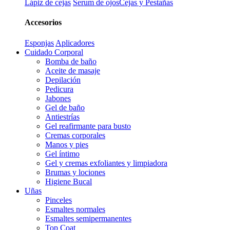
Lápiz de cejas
Serum de ojos
Cejas y Pestañas
Accesorios
Esponjas
Aplicadores
Cuidado Corporal
Bomba de baño
Aceite de masaje
Depilación
Pedicura
Jabones
Gel de baño
Antiestrías
Gel reafirmante para busto
Cremas corporales
Manos y pies
Gel íntimo
Gel y cremas exfoliantes y limpiadora
Brumas y lociones
Higiene Bucal
Uñas
Pinceles
Esmaltes normales
Esmaltes semipermanentes
Top Coat