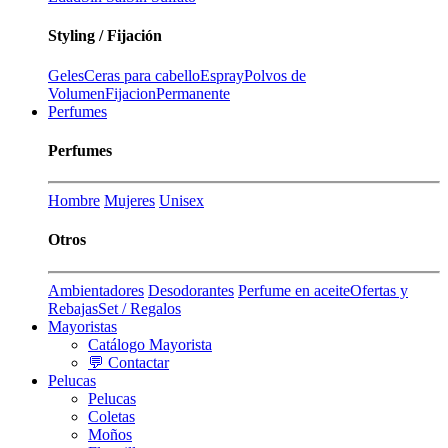
Styling / Fijación
Geles
Ceras para cabello
Espray
Polvos de
Volumen
Fijacion
Permanente
Perfumes
Perfumes
Hombre
Mujeres
Unisex
Otros
Ambientadores
Desodorantes
Perfume en aceite
Ofertas y
Rebajas
Set / Regalos
Mayoristas
Catálogo Mayorista
💬 Contactar
Pelucas
Pelucas
Coletas
Moños