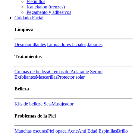
Flequillos
Kanekalon (trenzas)
Pegamento y adhesivos
Cuidado Facial
Limpieza
Desmaquillantes
Limpiadores faciales
Jabones
Tratamientos
Cremas de belleza
Cremas de Aclarante
Serum
Exfoliantes
Mascarillas
Protector solar
Belleza
Kits de belleza
Sets
Masajeador
Problemas de la Piel
Manchas oscuras
Piel opaca
Acne
Anti Edad
Espinillas
Brillo