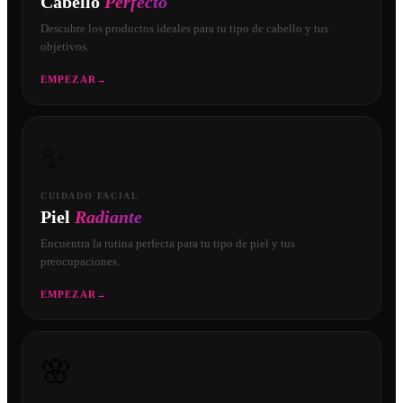
Cabello
Perfecto
Descubre los productos ideales para tu tipo de cabello y tus
objetivos.
EMPEZAR
→
✨
CUIDADO FACIAL
Piel
Radiante
Encuentra la rutina perfecta para tu tipo de piel y tus
preocupaciones.
EMPEZAR
→
🌸