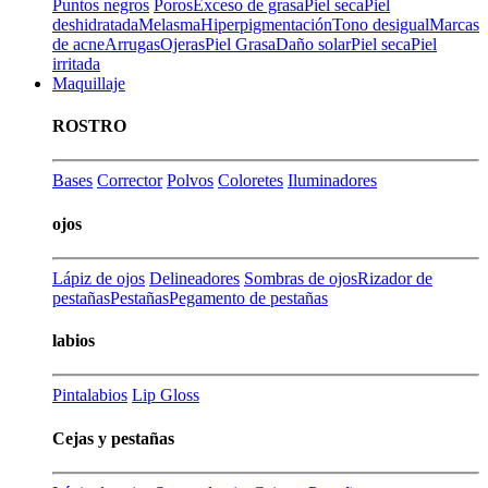
Puntos negros
Poros
Exceso de grasa
Piel seca
Piel
deshidratada
Melasma
Hiperpigmentación
Tono desigual
Marcas
de acne
Arrugas
Ojeras
Piel Grasa
Daño solar
Piel seca
Piel
irritada
Maquillaje
ROSTRO
Bases
Corrector
Polvos
Coloretes
Iluminadores
ojos
Lápiz de ojos
Delineadores
Sombras de ojos
Rizador de
pestañas
Pestañas
Pegamento de pestañas
labios
Pintalabios
Lip Gloss
Cejas y pestañas