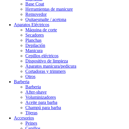
Base Coat
Herramientas de manicure
Removedor
Quitaesmalte / acetona
Aparatos Eléctricos
Máquina de corte
Secadores
Planchas
Depilación
Manicura
Cepillos eléctricos
Dispositivo de limpieza
Aparatos manicura/pedicura
Cortadoras y trimmers
Otros
Barberia
Barberia
After-shave
Voluminizadores
Aceite para barba
Champú para barba
Tijeras
Accesorios
Peines
Cepillos