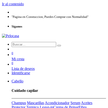
Ir al contenido
"Pagina en Constuccion, Puedes Comprar con Normalidad"
Síganos
0
Mi cesta
0
Lista de deseos
Identificarse
Cabello
Cuidado capilar
Champus
Mascarillas
Acondicionador
Serum
Aceites
Protector Termico
Leave-in
Crema de Peinar
Fibra