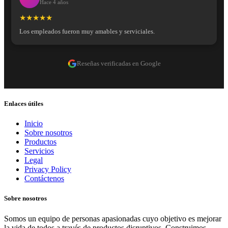
Hace 4 años
★★★★★
Los empleados fueron muy amables y serviciales.
Reseñas verificadas en Google
Enlaces útiles
Inicio
Sobre nosotros
Productos
Servicios
Legal
Privacy Policy
Contáctenos
Sobre nosotros
Somos un equipo de personas apasionadas cuyo objetivo es mejorar
la vida de todos a través de productos disruptivos. Construimos