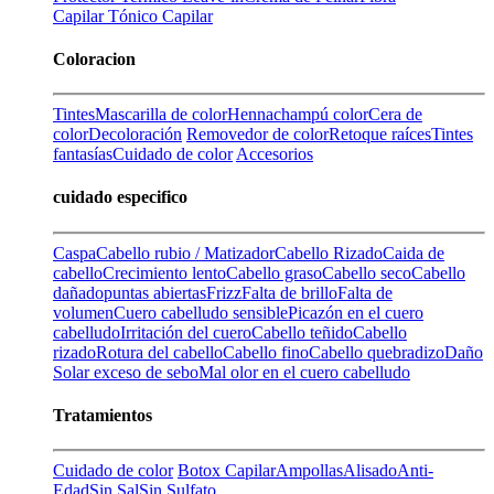
Capilar
Tónico Capilar
Coloracion
Tintes
Mascarilla de color
Henna
champú color
Cera de
color
Decoloración
Removedor de color
Retoque raíces
Tintes
fantasías
Cuidado de color
Accesorios
cuidado especifico
Caspa
Cabello rubio / Matizador
Cabello Rizado
Caida de
cabello
Crecimiento lento
Cabello graso
Cabello seco
Cabello
dañado
puntas abiertas
Frizz
Falta de brillo
Falta de
volumen
Cuero cabelludo sensible
Picazón en el cuero
cabelludo
Irritación del cuero
Cabello teñido
Cabello
rizado
Rotura del cabello
Cabello fino
Cabello quebradizo
Daño
Solar
exceso de sebo
Mal olor en el cuero cabelludo
Tratamientos
Cuidado de color
Botox Capilar
Ampollas
Alisado
Anti-
Edad
Sin Sal
Sin Sulfato