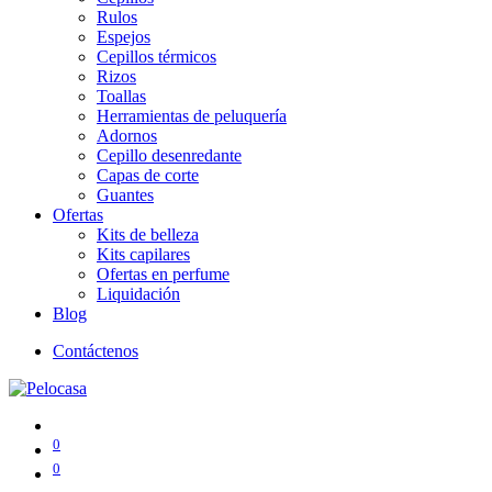
Rulos
Espejos
Cepillos térmicos
Rizos
Toallas
Herramientas de peluquería
Adornos
Cepillo desenredante
Capas de corte
Guantes
Ofertas
Kits de belleza
Kits capilares
Ofertas en perfume
Liquidación
Blog
Contáctenos
0
0