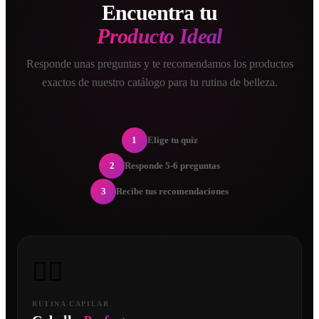
Encuentra tu
Producto Ideal
Responde unas preguntas y te recomendamos los productos
exactos de nuestro catálogo para tu rutina de belleza.
1
Elige tu quiz
2
Responde 5-6 preguntas
3
Recibe tus recomendaciones
💇‍♀️
RUTINA CAPILAR