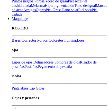
Puntos negros
Poros
Exceso de grasa
Piel seca
Piel
deshidratada
Melasma
Hiperpigmentación
Tono desigual
Marcas
de acne
Arrugas
Ojeras
Piel Grasa
Daño solar
Piel seca
Piel
irritada
Maquillaje
ROSTRO
Bases
Corrector
Polvos
Coloretes
Iluminadores
ojos
Lápiz de ojos
Delineadores
Sombras de ojos
Rizador de
pestañas
Pestañas
Pegamento de pestañas
labios
Pintalabios
Lip Gloss
Cejas y pestañas