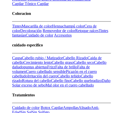
Capilar
Tónico Capilar
Coloracion
Tintes
Mascarilla de color
Henna
champú color
Cera de
color
Decoloración
Removedor de color
Retoque raíces
Tintes
fantasías
Cuidado de color
Accesorios
cuidado especifico
Caspa
Cabello rubio / Matizador
Cabello Rizado
Caida de
cabello
Crecimiento lento
Cabello graso
Cabello seco
Cabello
dañado
puntas abiertas
Frizz
Falta de brillo
Falta de
volumen
Cuero cabelludo sensible
Picazón en el cuero
cabelludo
Irritación del cuero
Cabello teñido
Cabello
rizado
Rotura del cabello
Cabello fino
Cabello quebradizo
Daño
Solar
exceso de sebo
Mal olor en el cuero cabelludo
Tratamientos
Cuidado de color
Botox Capilar
Ampollas
Alisado
Anti-
Edad
Sin Sal
Sin Sulfato