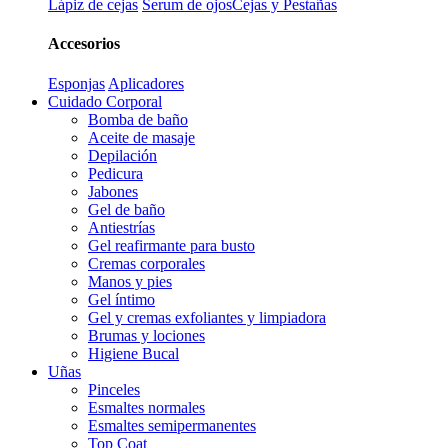
Lápiz de cejas
Serum de ojos
Cejas y Pestañas
Accesorios
Esponjas
Aplicadores
Cuidado Corporal
Bomba de baño
Aceite de masaje
Depilación
Pedicura
Jabones
Gel de baño
Antiestrías
Gel reafirmante para busto
Cremas corporales
Manos y pies
Gel íntimo
Gel y cremas exfoliantes y limpiadora
Brumas y lociones
Higiene Bucal
Uñas
Pinceles
Esmaltes normales
Esmaltes semipermanentes
Top Coat