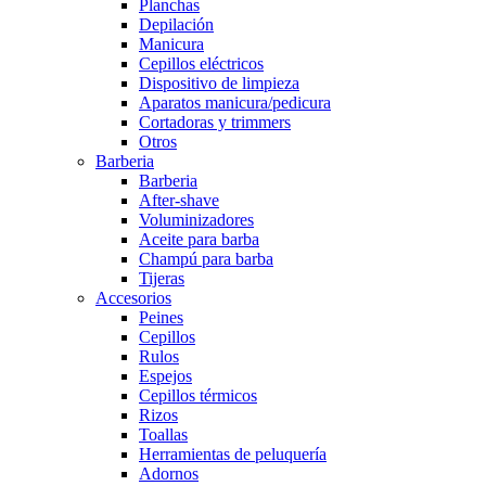
Planchas
Depilación
Manicura
Cepillos eléctricos
Dispositivo de limpieza
Aparatos manicura/pedicura
Cortadoras y trimmers
Otros
Barberia
Barberia
After-shave
Voluminizadores
Aceite para barba
Champú para barba
Tijeras
Accesorios
Peines
Cepillos
Rulos
Espejos
Cepillos térmicos
Rizos
Toallas
Herramientas de peluquería
Adornos