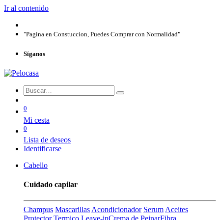
Ir al contenido
"Pagina en Constuccion, Puedes Comprar con Normalidad"
Síganos
0
Mi cesta
0
Lista de deseos
Identificarse
Cabello
Cuidado capilar
Champus
Mascarillas
Acondicionador
Serum
Aceites
Protector Termico
Leave-in
Crema de Peinar
Fibra