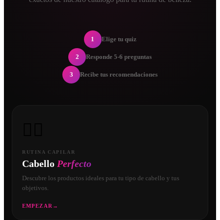
1
Elige tu quiz
2
Responde 5-6 preguntas
3
Recibe tus recomendaciones
💇‍♀️
RUTINA CAPILAR
Cabello
Perfecto
Descubre los productos ideales para tu tipo de cabello y tus
objetivos.
EMPEZAR
→