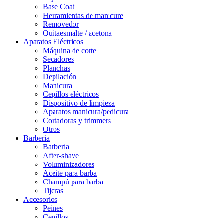
Base Coat
Herramientas de manicure
Removedor
Quitaesmalte / acetona
Aparatos Eléctricos
Máquina de corte
Secadores
Planchas
Depilación
Manicura
Cepillos eléctricos
Dispositivo de limpieza
Aparatos manicura/pedicura
Cortadoras y trimmers
Otros
Barberia
Barberia
After-shave
Voluminizadores
Aceite para barba
Champú para barba
Tijeras
Accesorios
Peines
Cepillos