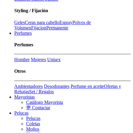
Styling / Fijación
Geles
Ceras para cabello
Espray
Polvos de
Volumen
Fijacion
Permanente
Perfumes
Perfumes
Hombre
Mujeres
Unisex
Otros
Ambientadores
Desodorantes
Perfume en aceite
Ofertas y
Rebajas
Set / Regalos
Mayoristas
Catálogo Mayorista
💬 Contactar
Pelucas
Pelucas
Coletas
Moños