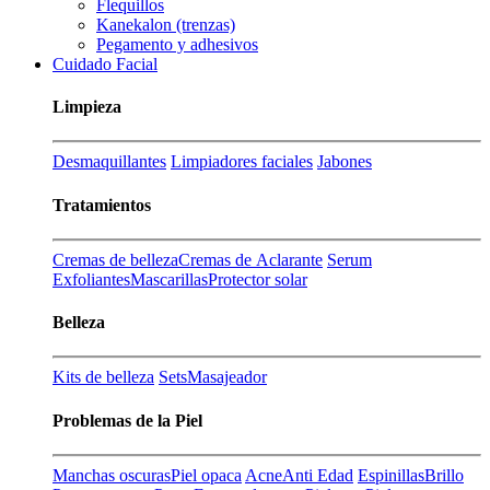
Flequillos
Kanekalon (trenzas)
Pegamento y adhesivos
Cuidado Facial
Limpieza
Desmaquillantes
Limpiadores faciales
Jabones
Tratamientos
Cremas de belleza
Cremas de Aclarante
Serum
Exfoliantes
Mascarillas
Protector solar
Belleza
Kits de belleza
Sets
Masajeador
Problemas de la Piel
Manchas oscuras
Piel opaca
Acne
Anti Edad
Espinillas
Brillo