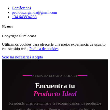
Contáctenos
pedidos.arganda@gmail.com
+34 643894288
Síganos
Copyright © Pelocasa
Utilizamos cookies para ofrecerle una mejor experiencia de usuario
en este sitio web.
Política de cookies
Solo las necesarias
Acepto
PERSONALIZADO PARA TI
Encuentra tu
Producto Ideal
Responde unas preguntas y te recomendamos los productos
exactos de nuestro catálogo para tu rutina de belleza.