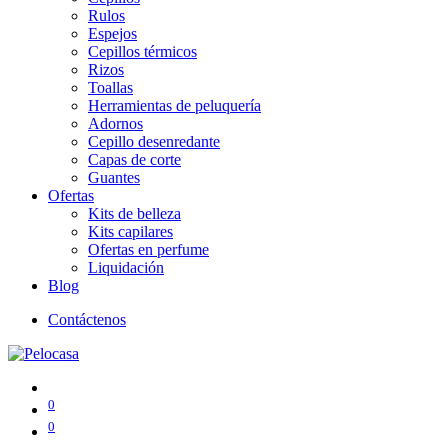
Rulos
Espejos
Cepillos térmicos
Rizos
Toallas
Herramientas de peluquería
Adornos
Cepillo desenredante
Capas de corte
Guantes
Ofertas
Kits de belleza
Kits capilares
Ofertas en perfume
Liquidación
Blog
Contáctenos
0
0