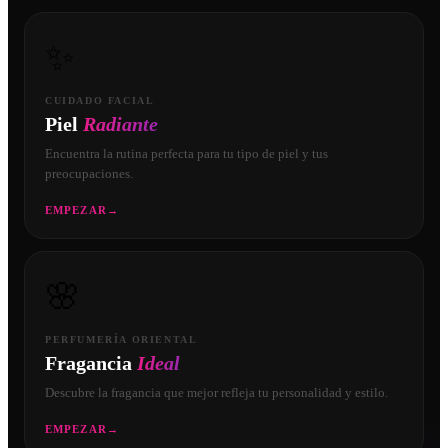
✨
CUIDADO FACIAL
Piel
Radiante
Encuentra la rutina perfecta para tu tipo de piel y tus
preocupaciones.
EMPEZAR
→
🌸
PERFUMERÍA ORIENTAL
Fragancia
Ideal
Descubre la fragancia que mejor refleja tu personalidad y estilo.
EMPEZAR
→