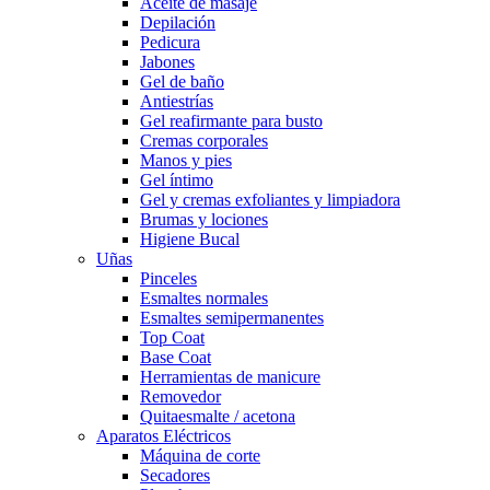
Aceite de masaje
Depilación
Pedicura
Jabones
Gel de baño
Antiestrías
Gel reafirmante para busto
Cremas corporales
Manos y pies
Gel íntimo
Gel y cremas exfoliantes y limpiadora
Brumas y lociones
Higiene Bucal
Uñas
Pinceles
Esmaltes normales
Esmaltes semipermanentes
Top Coat
Base Coat
Herramientas de manicure
Removedor
Quitaesmalte / acetona
Aparatos Eléctricos
Máquina de corte
Secadores