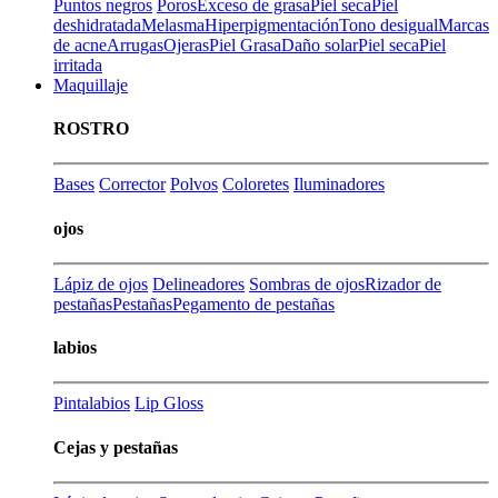
Puntos negros
Poros
Exceso de grasa
Piel seca
Piel
deshidratada
Melasma
Hiperpigmentación
Tono desigual
Marcas
de acne
Arrugas
Ojeras
Piel Grasa
Daño solar
Piel seca
Piel
irritada
Maquillaje
ROSTRO
Bases
Corrector
Polvos
Coloretes
Iluminadores
ojos
Lápiz de ojos
Delineadores
Sombras de ojos
Rizador de
pestañas
Pestañas
Pegamento de pestañas
labios
Pintalabios
Lip Gloss
Cejas y pestañas