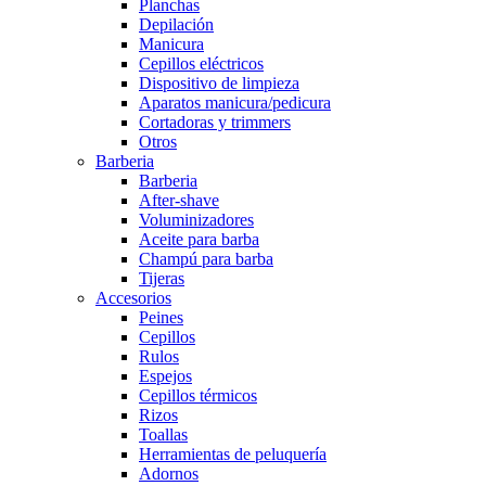
Planchas
Depilación
Manicura
Cepillos eléctricos
Dispositivo de limpieza
Aparatos manicura/pedicura
Cortadoras y trimmers
Otros
Barberia
Barberia
After-shave
Voluminizadores
Aceite para barba
Champú para barba
Tijeras
Accesorios
Peines
Cepillos
Rulos
Espejos
Cepillos térmicos
Rizos
Toallas
Herramientas de peluquería
Adornos