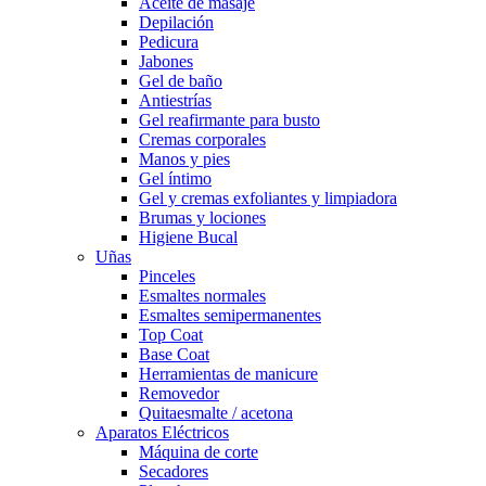
Aceite de masaje
Depilación
Pedicura
Jabones
Gel de baño
Antiestrías
Gel reafirmante para busto
Cremas corporales
Manos y pies
Gel íntimo
Gel y cremas exfoliantes y limpiadora
Brumas y lociones
Higiene Bucal
Uñas
Pinceles
Esmaltes normales
Esmaltes semipermanentes
Top Coat
Base Coat
Herramientas de manicure
Removedor
Quitaesmalte / acetona
Aparatos Eléctricos
Máquina de corte
Secadores