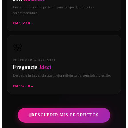
Encuentra la rutina perfecta para tu tipo de piel y tus
preocupaciones.
EMPEZAR
→
🌸
PERFUMERÍA ORIENTAL
Fragancia
Ideal
Descubre la fragancia que mejor refleja tu personalidad y estilo.
EMPEZAR
→
DESCUBRIR MIS PRODUCTOS