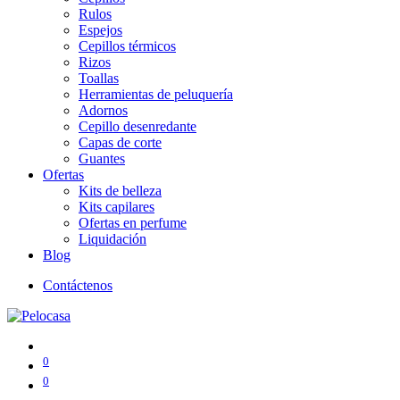
Rulos
Espejos
Cepillos térmicos
Rizos
Toallas
Herramientas de peluquería
Adornos
Cepillo desenredante
Capas de corte
Guantes
Ofertas
Kits de belleza
Kits capilares
Ofertas en perfume
Liquidación
Blog
Contáctenos
0
0