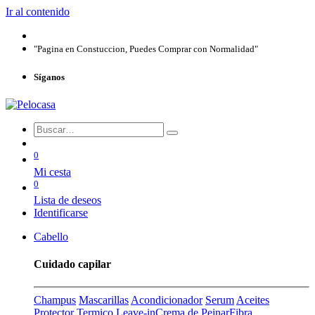
Ir al contenido
"Pagina en Constuccion, Puedes Comprar con Normalidad"
Síganos
0
Mi cesta
0
Lista de deseos
Identificarse
Cabello
Cuidado capilar
Champus
Mascarillas
Acondicionador
Serum
Aceites
Protector Termico
Leave-in
Crema de Peinar
Fibra