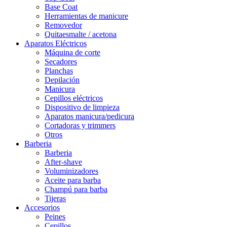
Base Coat
Herramientas de manicure
Removedor
Quitaesmalte / acetona
Aparatos Eléctricos
Máquina de corte
Secadores
Planchas
Depilación
Manicura
Cepillos eléctricos
Dispositivo de limpieza
Aparatos manicura/pedicura
Cortadoras y trimmers
Otros
Barberia
Barberia
After-shave
Voluminizadores
Aceite para barba
Champú para barba
Tijeras
Accesorios
Peines
Cepillos