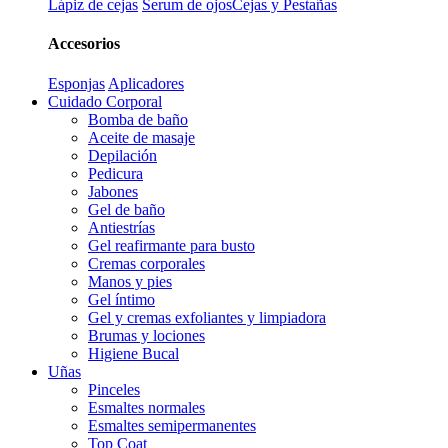
Lápiz de cejas
Serum de ojos
Cejas y Pestañas
Accesorios
Esponjas
Aplicadores
Cuidado Corporal
Bomba de baño
Aceite de masaje
Depilación
Pedicura
Jabones
Gel de baño
Antiestrías
Gel reafirmante para busto
Cremas corporales
Manos y pies
Gel íntimo
Gel y cremas exfoliantes y limpiadora
Brumas y lociones
Higiene Bucal
Uñas
Pinceles
Esmaltes normales
Esmaltes semipermanentes
Top Coat