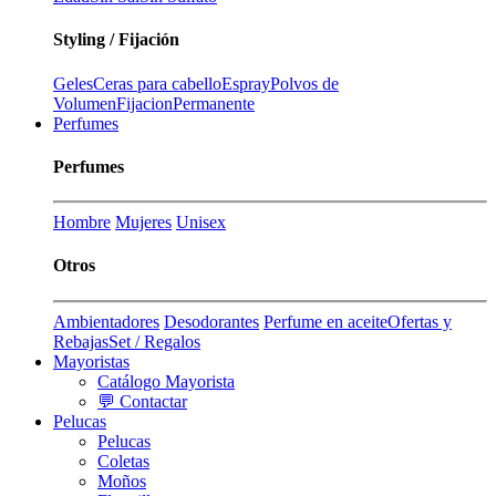
Styling / Fijación
Geles
Ceras para cabello
Espray
Polvos de
Volumen
Fijacion
Permanente
Perfumes
Perfumes
Hombre
Mujeres
Unisex
Otros
Ambientadores
Desodorantes
Perfume en aceite
Ofertas y
Rebajas
Set / Regalos
Mayoristas
Catálogo Mayorista
💬 Contactar
Pelucas
Pelucas
Coletas
Moños