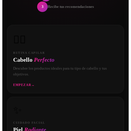
3
Recibe tus recomendaciones
💇‍♀️
RUTINA CAPILAR
Cabello
Perfecto
Descubre los productos ideales para tu tipo de cabello y tus
objetivos.
EMPEZAR
→
✨
CUIDADO FACIAL
Piel
Radiante