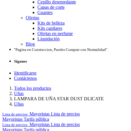
Cepillo desenredante
Capas de corte
Guantes
Ofertas
Kits de belleza
Kits capilares
Ofertas en perfume
Liquidación
Blog
"Pagina en Constuccion, Puedes Comprar con Normalidad"
Síganos
Identificarse
Contáctenos
Todos los productos
Uñas
LAMPARA DE UÑA STAR DUST DLICATE
Uñas
Mayoristas
Lista de precios
Lista de precios:
Mayoristas
Tarifa pública
Mayoristas
Lista de precios
Lista de precios:
Mayoristas
Tarifa pública