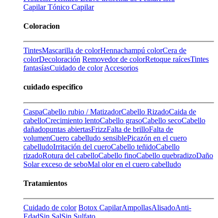
Capilar
Tónico Capilar
Coloracion
Tintes
Mascarilla de color
Henna
champú color
Cera de
color
Decoloración
Removedor de color
Retoque raíces
Tintes
fantasías
Cuidado de color
Accesorios
cuidado especifico
Caspa
Cabello rubio / Matizador
Cabello Rizado
Caida de
cabello
Crecimiento lento
Cabello graso
Cabello seco
Cabello
dañado
puntas abiertas
Frizz
Falta de brillo
Falta de
volumen
Cuero cabelludo sensible
Picazón en el cuero
cabelludo
Irritación del cuero
Cabello teñido
Cabello
rizado
Rotura del cabello
Cabello fino
Cabello quebradizo
Daño
Solar
exceso de sebo
Mal olor en el cuero cabelludo
Tratamientos
Cuidado de color
Botox Capilar
Ampollas
Alisado
Anti-
Edad
Sin Sal
Sin Sulfato