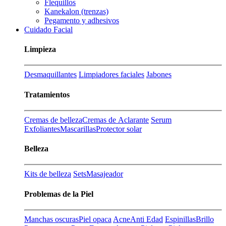
Flequillos
Kanekalon (trenzas)
Pegamento y adhesivos
Cuidado Facial
Limpieza
Desmaquillantes
Limpiadores faciales
Jabones
Tratamientos
Cremas de belleza
Cremas de Aclarante
Serum
Exfoliantes
Mascarillas
Protector solar
Belleza
Kits de belleza
Sets
Masajeador
Problemas de la Piel
Manchas oscuras
Piel opaca
Acne
Anti Edad
Espinillas
Brillo