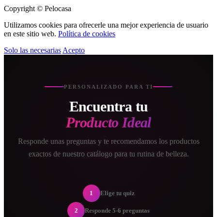
Copyright © Pelocasa
Utilizamos cookies para ofrecerle una mejor experiencia de usuario
en este sitio web.
Política de cookies
Solo las necesarias
Acepto
PERSONALIZADO PARA TI
Encuentra tu
Producto Ideal
Responde unas preguntas y te recomendamos los productos
exactos de nuestro catálogo para tu rutina de belleza.
1
Elige tu quiz
2
Responde 5-6 preguntas