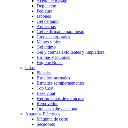
Aceite de masaje
Depilación
Pedicura
Jabones
Gel de baño
Antiestrías
Gel reafirmante para busto
Cremas corporales
Manos y pies
Gel íntimo
Gel y cremas exfoliantes y limpiadora
Brumas y lociones
Higiene Bucal
Uñas
Pinceles
Esmaltes normales
Esmaltes semipermanentes
Top Coat
Base Coat
Herramientas de manicure
Removedor
Quitaesmalte / acetona
Aparatos Eléctricos
Máquina de corte
Secadores