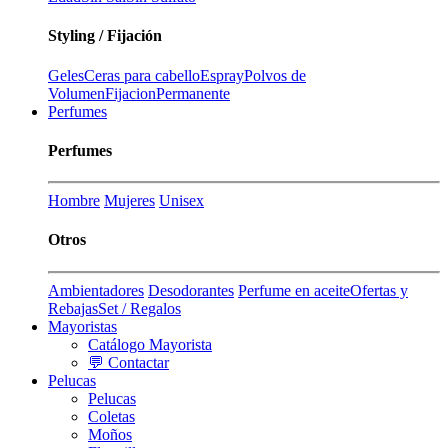
Styling / Fijación
Geles
Ceras para cabello
Espray
Polvos de
Volumen
Fijacion
Permanente
Perfumes
Perfumes
Hombre
Mujeres
Unisex
Otros
Ambientadores
Desodorantes
Perfume en aceite
Ofertas y
Rebajas
Set / Regalos
Mayoristas
Catálogo Mayorista
💬 Contactar
Pelucas
Pelucas
Coletas
Moños