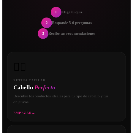
1
Elige tu quiz
2
Responde 5-6 preguntas
3
Recibe tus recomendaciones
💇‍♀️
RUTINA CAPILAR
Cabello
Perfecto
Descubre los productos ideales para tu tipo de cabello y tus
objetivos.
EMPEZAR
→