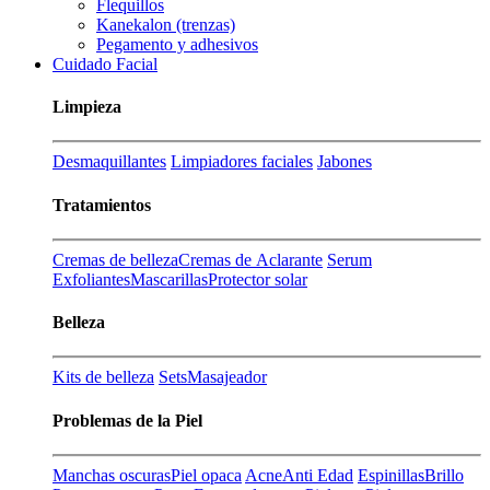
Flequillos
Kanekalon (trenzas)
Pegamento y adhesivos
Cuidado Facial
Limpieza
Desmaquillantes
Limpiadores faciales
Jabones
Tratamientos
Cremas de belleza
Cremas de Aclarante
Serum
Exfoliantes
Mascarillas
Protector solar
Belleza
Kits de belleza
Sets
Masajeador
Problemas de la Piel
Manchas oscuras
Piel opaca
Acne
Anti Edad
Espinillas
Brillo