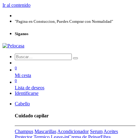
Ir al contenido
"Pagina en Constuccion, Puedes Comprar con Normalidad"
Síganos
0
Mi cesta
0
Lista de deseos
Identificarse
Cabello
Cuidado capilar
Champus
Mascarillas
Acondicionador
Serum
Aceites
Protector Termico
Leave-in
Crema de Peinar
Fibra