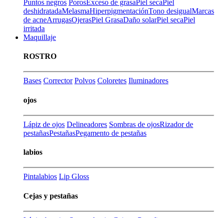
Puntos negros
Poros
Exceso de grasa
Piel seca
Piel
deshidratada
Melasma
Hiperpigmentación
Tono desigual
Marcas
de acne
Arrugas
Ojeras
Piel Grasa
Daño solar
Piel seca
Piel
irritada
Maquillaje
ROSTRO
Bases
Corrector
Polvos
Coloretes
Iluminadores
ojos
Lápiz de ojos
Delineadores
Sombras de ojos
Rizador de
pestañas
Pestañas
Pegamento de pestañas
labios
Pintalabios
Lip Gloss
Cejas y pestañas