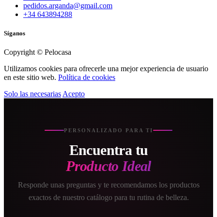
pedidos.arganda@gmail.com
+34 643894288
Síganos
Copyright © Pelocasa
Utilizamos cookies para ofrecerle una mejor experiencia de usuario
en este sitio web.
Política de cookies
Solo las necesarias
Acepto
PERSONALIZADO PARA TI
Encuentra tu
Producto Ideal
Responde unas preguntas y te recomendamos los productos
exactos de nuestro catálogo para tu rutina de belleza.