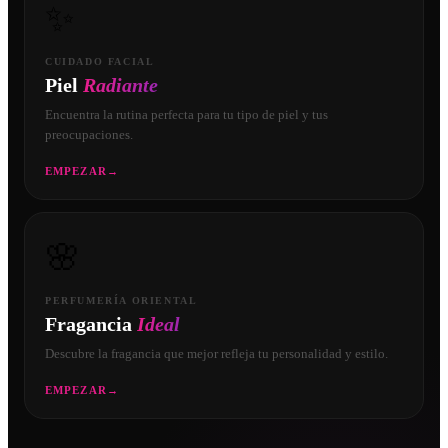
✨
CUIDADO FACIAL
Piel
Radiante
Encuentra la rutina perfecta para tu tipo de piel y tus
preocupaciones.
EMPEZAR
→
🌸
PERFUMERÍA ORIENTAL
Fragancia
Ideal
Descubre la fragancia que mejor refleja tu personalidad y estilo.
EMPEZAR
→