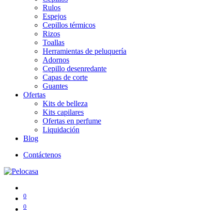
Rulos
Espejos
Cepillos térmicos
Rizos
Toallas
Herramientas de peluquería
Adornos
Cepillo desenredante
Capas de corte
Guantes
Ofertas
Kits de belleza
Kits capilares
Ofertas en perfume
Liquidación
Blog
Contáctenos
0
0