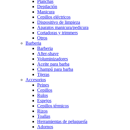
Planchas
Depilación
Manicura
Cepillos eléctricos
Dispositivo de limpieza
Aparatos manicura/pedicura
Cortadoras y trimmers
Otros
Barberia
Barberia
After-shave
Voluminizadores
Aceite para barba
Champú para barba
Tijeras
Accesorios
Peines
Cepillos
Rulos
Espejos
Cepillos térmicos
Rizos
Toallas
Herramientas de peluquería
Adornos