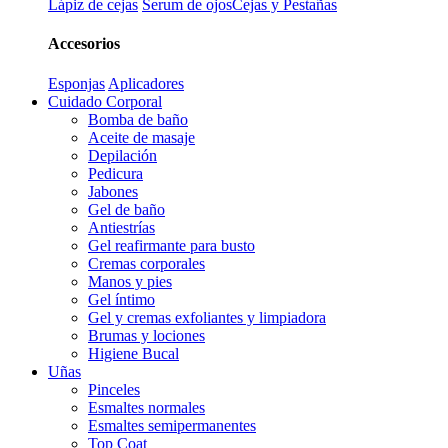
Lápiz de cejas
Serum de ojos
Cejas y Pestañas
Accesorios
Esponjas
Aplicadores
Cuidado Corporal
Bomba de baño
Aceite de masaje
Depilación
Pedicura
Jabones
Gel de baño
Antiestrías
Gel reafirmante para busto
Cremas corporales
Manos y pies
Gel íntimo
Gel y cremas exfoliantes y limpiadora
Brumas y lociones
Higiene Bucal
Uñas
Pinceles
Esmaltes normales
Esmaltes semipermanentes
Top Coat