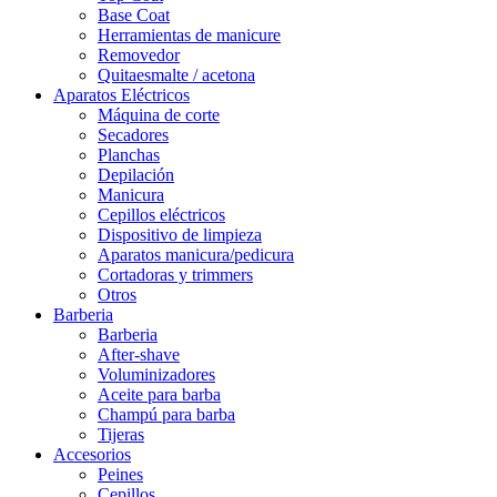
Base Coat
Herramientas de manicure
Removedor
Quitaesmalte / acetona
Aparatos Eléctricos
Máquina de corte
Secadores
Planchas
Depilación
Manicura
Cepillos eléctricos
Dispositivo de limpieza
Aparatos manicura/pedicura
Cortadoras y trimmers
Otros
Barberia
Barberia
After-shave
Voluminizadores
Aceite para barba
Champú para barba
Tijeras
Accesorios
Peines
Cepillos