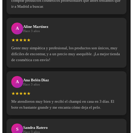
comprar productos cosméticos profesionales que antes teníamos que
ir a Madrid a buscar.
Aline Martínez
A
Hace 3 años
★★★★★
Gente muy simpática y profesional, los productos son únicos, muy
difíciles de encontrar, y a un precio muy asequible. ¡La mejor tienda
de cosmética con envío!
Ana Belén Díaz
A
Hace 3 años
★★★★★
Me atendieron muy bien y recibí el champú en casa en 3 días. El
bote es bastante grande y me encanta cómo deja el pelo.
Sandra Ratero
S
Hace 3 años