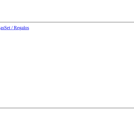
jas
Set / Regalos