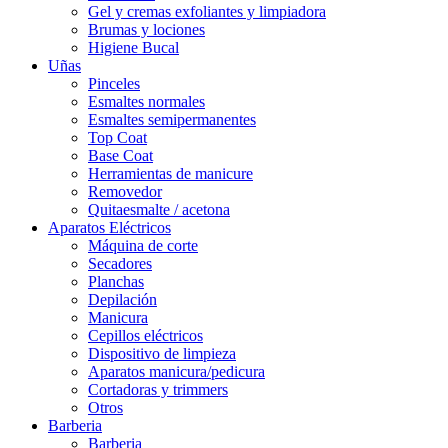
Gel y cremas exfoliantes y limpiadora
Brumas y lociones
Higiene Bucal
Uñas
Pinceles
Esmaltes normales
Esmaltes semipermanentes
Top Coat
Base Coat
Herramientas de manicure
Removedor
Quitaesmalte / acetona
Aparatos Eléctricos
Máquina de corte
Secadores
Planchas
Depilación
Manicura
Cepillos eléctricos
Dispositivo de limpieza
Aparatos manicura/pedicura
Cortadoras y trimmers
Otros
Barberia
Barberia