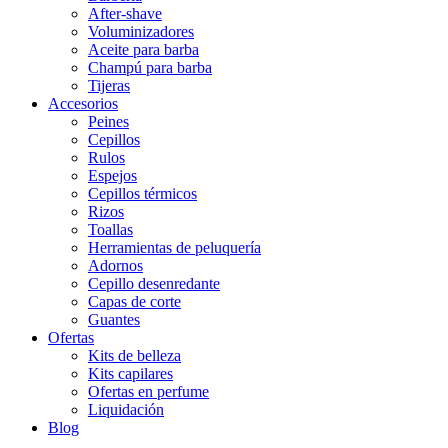
After-shave
Voluminizadores
Aceite para barba
Champú para barba
Tijeras
Accesorios
Peines
Cepillos
Rulos
Espejos
Cepillos térmicos
Rizos
Toallas
Herramientas de peluquería
Adornos
Cepillo desenredante
Capas de corte
Guantes
Ofertas
Kits de belleza
Kits capilares
Ofertas en perfume
Liquidación
Blog