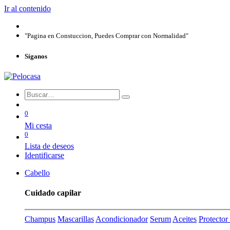
Ir al contenido
"Pagina en Constuccion, Puedes Comprar con Normalidad"
Síganos
0
Mi cesta
0
Lista de deseos
Identificarse
Cabello
Cuidado capilar
Champus
Mascarillas
Acondicionador
Serum
Aceites
Protecto