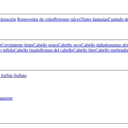
loración
Removedor de color
Retoque raíces
Tintes fantasías
Cuidado de
o
Crecimiento lento
Cabello graso
Cabello seco
Cabello dañado
puntas abi
o teñido
Cabello rizado
Rotura del cabello
Cabello fino
Cabello quebradi
 Sal
Sin Sulfato
anente