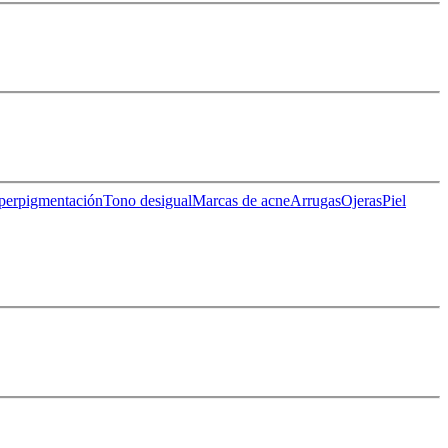
perpigmentación
Tono desigual
Marcas de acne
Arrugas
Ojeras
Piel