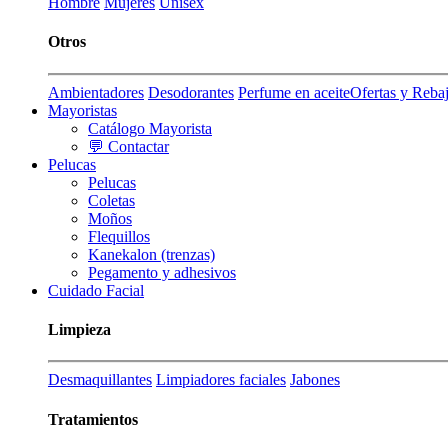
Hombre
Mujeres
Unisex
Otros
Ambientadores
Desodorantes
Perfume en aceite
Ofertas y Reba
Mayoristas
Catálogo Mayorista
💬 Contactar
Pelucas
Pelucas
Coletas
Moños
Flequillos
Kanekalon (trenzas)
Pegamento y adhesivos
Cuidado Facial
Limpieza
Desmaquillantes
Limpiadores faciales
Jabones
Tratamientos