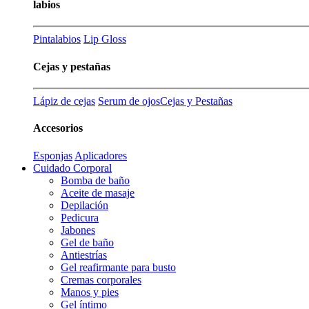
labios
Pintalabios
Lip Gloss
Cejas y pestañas
Lápiz de cejas
Serum de ojos
Cejas y Pestañas
Accesorios
Esponjas
Aplicadores
Cuidado Corporal
Bomba de baño
Aceite de masaje
Depilación
Pedicura
Jabones
Gel de baño
Antiestrías
Gel reafirmante para busto
Cremas corporales
Manos y pies
Gel íntimo