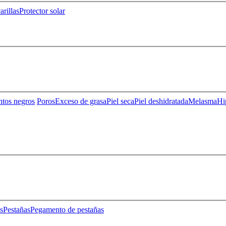
rillas
Protector solar
ntos negros
Poros
Exceso de grasa
Piel seca
Piel deshidratada
Melasma
Hi
s
Pestañas
Pegamento de pestañas