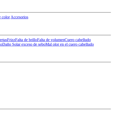
 color
Accesorios
ertas
Frizz
Falta de brillo
Falta de volumen
Cuero cabelludo
zo
Daño Solar
exceso de sebo
Mal olor en el cuero cabelludo