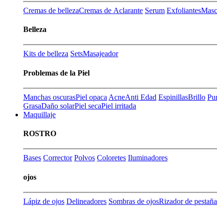
Cremas de belleza
Cremas de Aclarante
Serum
Exfoliantes
Masca
Belleza
Kits de belleza
Sets
Masajeador
Problemas de la Piel
Manchas oscuras
Piel opaca
Acne
Anti Edad
Espinillas
Brillo
Pu
Grasa
Daño solar
Piel seca
Piel irritada
Maquillaje
ROSTRO
Bases
Corrector
Polvos
Coloretes
Iluminadores
ojos
Lápiz de ojos
Delineadores
Sombras de ojos
Rizador de pestaña