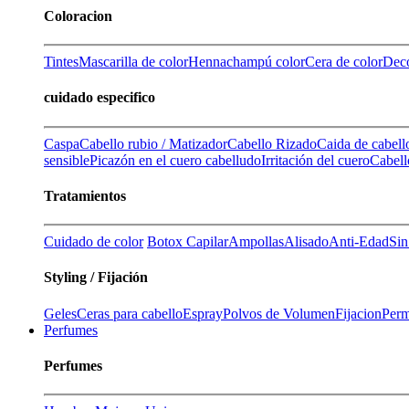
Coloracion
Tintes
Mascarilla de color
Henna
champú color
Cera de color
Deco
cuidado especifico
Caspa
Cabello rubio / Matizador
Cabello Rizado
Caida de cabell
sensible
Picazón en el cuero cabelludo
Irritación del cuero
Cabell
Tratamientos
Cuidado de color
Botox Capilar
Ampollas
Alisado
Anti-Edad
Sin
Styling / Fijación
Geles
Ceras para cabello
Espray
Polvos de Volumen
Fijacion
Perm
Perfumes
Perfumes