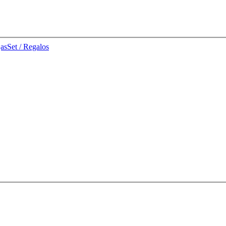
jas
Set / Regalos