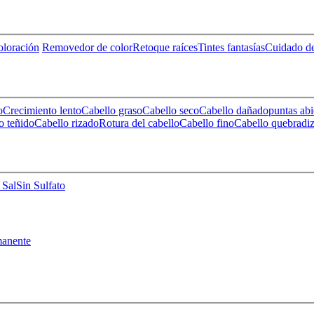
loración
Removedor de color
Retoque raíces
Tintes fantasías
Cuidado de
o
Crecimiento lento
Cabello graso
Cabello seco
Cabello dañado
puntas abi
o teñido
Cabello rizado
Rotura del cabello
Cabello fino
Cabello quebradi
 Sal
Sin Sulfato
anente