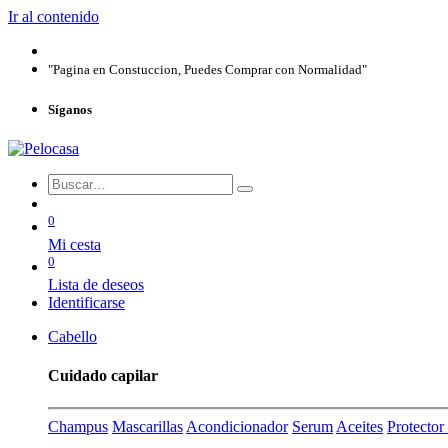
Ir al contenido
"Pagina en Constuccion, Puedes Comprar con Normalidad"
Síganos
0
Mi cesta
0
Lista de deseos
Identificarse
Cabello
Cuidado capilar
Champus
Mascarillas
Acondicionador
Serum
Aceites
Protecto