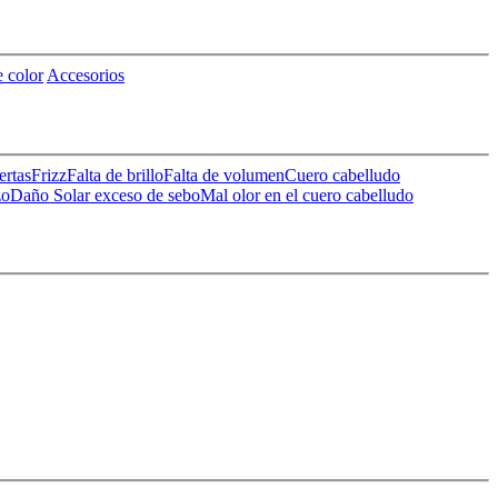
 color
Accesorios
ertas
Frizz
Falta de brillo
Falta de volumen
Cuero cabelludo
zo
Daño Solar
exceso de sebo
Mal olor en el cuero cabelludo