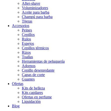
After-shave
Voluminizadores
Aceite para barba
Champú para barba
Tijeras
Accesorios
Peines
Cepillos
Rulos
Espejos
Cepillos térmicos
Rizos
Toallas
Herramientas de peluquería
Adornos
Cepillo desenredante
Capas de corte
Guantes
Ofertas
Kits de belleza
Kits capilares
Ofertas en perfume
Liquidación
Blog