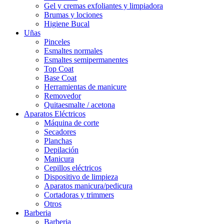
Gel y cremas exfoliantes y limpiadora
Brumas y lociones
Higiene Bucal
Uñas
Pinceles
Esmaltes normales
Esmaltes semipermanentes
Top Coat
Base Coat
Herramientas de manicure
Removedor
Quitaesmalte / acetona
Aparatos Eléctricos
Máquina de corte
Secadores
Planchas
Depilación
Manicura
Cepillos eléctricos
Dispositivo de limpieza
Aparatos manicura/pedicura
Cortadoras y trimmers
Otros
Barberia
Barberia