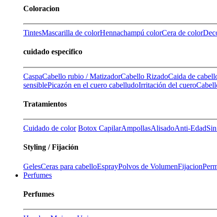
Coloracion
Tintes
Mascarilla de color
Henna
champú color
Cera de color
Deco
cuidado especifico
Caspa
Cabello rubio / Matizador
Cabello Rizado
Caida de cabell
sensible
Picazón en el cuero cabelludo
Irritación del cuero
Cabell
Tratamientos
Cuidado de color
Botox Capilar
Ampollas
Alisado
Anti-Edad
Sin
Styling / Fijación
Geles
Ceras para cabello
Espray
Polvos de Volumen
Fijacion
Perm
Perfumes
Perfumes