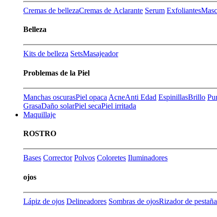
Cremas de belleza
Cremas de Aclarante
Serum
Exfoliantes
Masca
Belleza
Kits de belleza
Sets
Masajeador
Problemas de la Piel
Manchas oscuras
Piel opaca
Acne
Anti Edad
Espinillas
Brillo
Pu
Grasa
Daño solar
Piel seca
Piel irritada
Maquillaje
ROSTRO
Bases
Corrector
Polvos
Coloretes
Iluminadores
ojos
Lápiz de ojos
Delineadores
Sombras de ojos
Rizador de pestaña