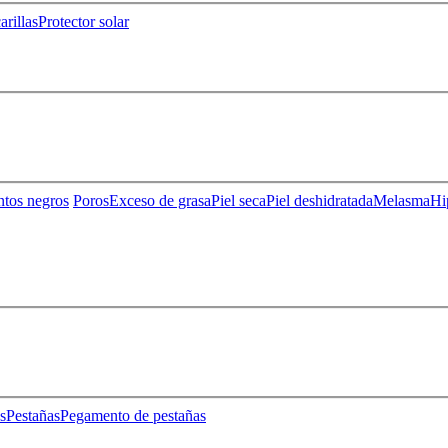
rillas
Protector solar
ntos negros
Poros
Exceso de grasa
Piel seca
Piel deshidratada
Melasma
Hi
s
Pestañas
Pegamento de pestañas