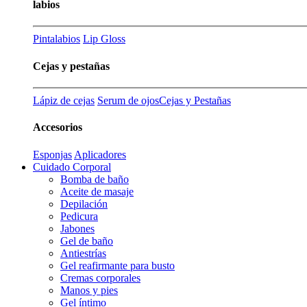
labios
Pintalabios
Lip Gloss
Cejas y pestañas
Lápiz de cejas
Serum de ojos
Cejas y Pestañas
Accesorios
Esponjas
Aplicadores
Cuidado Corporal
Bomba de baño
Aceite de masaje
Depilación
Pedicura
Jabones
Gel de baño
Antiestrías
Gel reafirmante para busto
Cremas corporales
Manos y pies
Gel íntimo