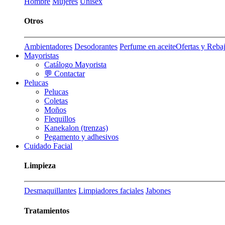
Hombre
Mujeres
Unisex
Otros
Ambientadores
Desodorantes
Perfume en aceite
Ofertas y Reba
Mayoristas
Catálogo Mayorista
💬 Contactar
Pelucas
Pelucas
Coletas
Moños
Flequillos
Kanekalon (trenzas)
Pegamento y adhesivos
Cuidado Facial
Limpieza
Desmaquillantes
Limpiadores faciales
Jabones
Tratamientos