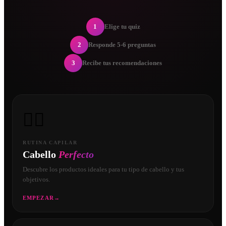
1
Elige tu quiz
2
Responde 5-6 preguntas
3
Recibe tus recomendaciones
💇‍♀️
RUTINA CAPILAR
Cabello
Perfecto
Descubre los productos ideales para tu tipo de cabello y tus
objetivos.
EMPEZAR
→