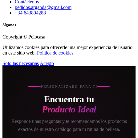
Contáctenos
pedidos.arganda@gmail.com
+34 643894288
Síganos
Copyright © Pelocasa
Utilizamos cookies para ofrecerle una mejor experiencia de usuario
en este sitio web.
Política de cookies
Solo las necesarias
Acepto
PERSONALIZADO PARA TI
Encuentra tu
Producto Ideal
Responde unas preguntas y te recomendamos los productos
exactos de nuestro catálogo para tu rutina de belleza.