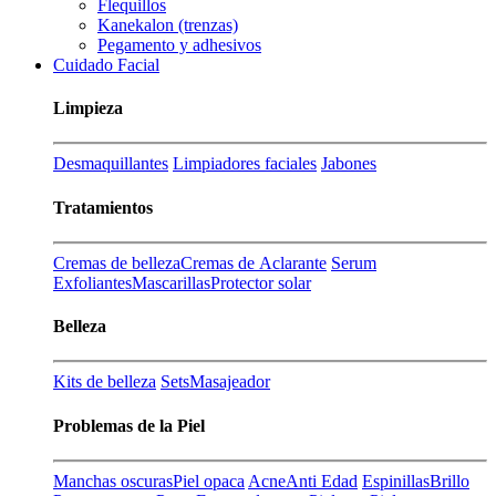
Flequillos
Kanekalon (trenzas)
Pegamento y adhesivos
Cuidado Facial
Limpieza
Desmaquillantes
Limpiadores faciales
Jabones
Tratamientos
Cremas de belleza
Cremas de Aclarante
Serum
Exfoliantes
Mascarillas
Protector solar
Belleza
Kits de belleza
Sets
Masajeador
Problemas de la Piel
Manchas oscuras
Piel opaca
Acne
Anti Edad
Espinillas
Brillo