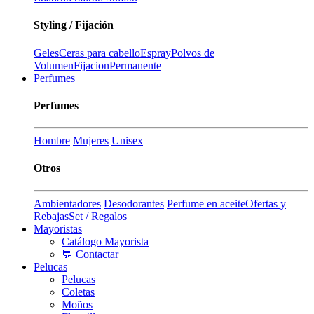
Styling / Fijación
Geles
Ceras para cabello
Espray
Polvos de
Volumen
Fijacion
Permanente
Perfumes
Perfumes
Hombre
Mujeres
Unisex
Otros
Ambientadores
Desodorantes
Perfume en aceite
Ofertas y
Rebajas
Set / Regalos
Mayoristas
Catálogo Mayorista
💬 Contactar
Pelucas
Pelucas
Coletas
Moños