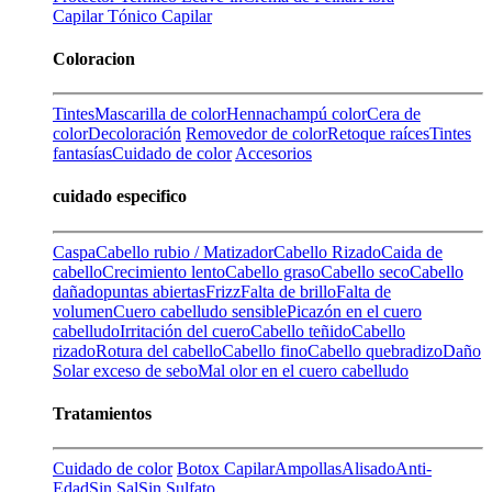
Capilar
Tónico Capilar
Coloracion
Tintes
Mascarilla de color
Henna
champú color
Cera de
color
Decoloración
Removedor de color
Retoque raíces
Tintes
fantasías
Cuidado de color
Accesorios
cuidado especifico
Caspa
Cabello rubio / Matizador
Cabello Rizado
Caida de
cabello
Crecimiento lento
Cabello graso
Cabello seco
Cabello
dañado
puntas abiertas
Frizz
Falta de brillo
Falta de
volumen
Cuero cabelludo sensible
Picazón en el cuero
cabelludo
Irritación del cuero
Cabello teñido
Cabello
rizado
Rotura del cabello
Cabello fino
Cabello quebradizo
Daño
Solar
exceso de sebo
Mal olor en el cuero cabelludo
Tratamientos
Cuidado de color
Botox Capilar
Ampollas
Alisado
Anti-
Edad
Sin Sal
Sin Sulfato