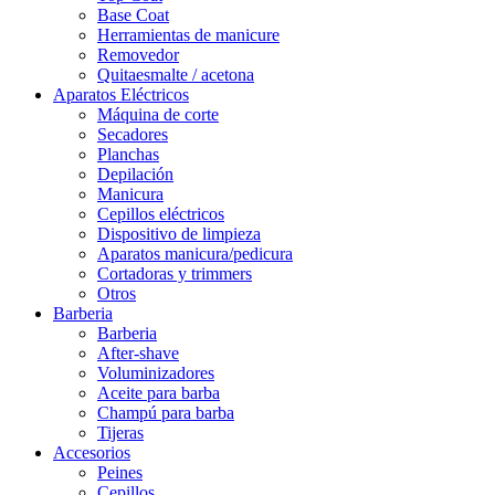
Base Coat
Herramientas de manicure
Removedor
Quitaesmalte / acetona
Aparatos Eléctricos
Máquina de corte
Secadores
Planchas
Depilación
Manicura
Cepillos eléctricos
Dispositivo de limpieza
Aparatos manicura/pedicura
Cortadoras y trimmers
Otros
Barberia
Barberia
After-shave
Voluminizadores
Aceite para barba
Champú para barba
Tijeras
Accesorios
Peines
Cepillos