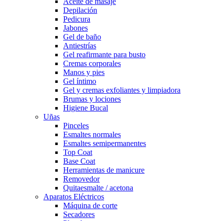
Aceite de masaje
Depilación
Pedicura
Jabones
Gel de baño
Antiestrías
Gel reafirmante para busto
Cremas corporales
Manos y pies
Gel íntimo
Gel y cremas exfoliantes y limpiadora
Brumas y lociones
Higiene Bucal
Uñas
Pinceles
Esmaltes normales
Esmaltes semipermanentes
Top Coat
Base Coat
Herramientas de manicure
Removedor
Quitaesmalte / acetona
Aparatos Eléctricos
Máquina de corte
Secadores