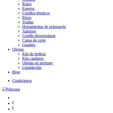
Rulos
Espejos
Cepillos térmicos
Rizos
Toallas
Herramientas de peluquería
Adornos
Cepillo desenredante
Capas de corte
Guantes
Ofertas
Kits de belleza
Kits capilares
Ofertas en perfume
Liquidación
Blog
Contáctenos
0
0