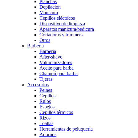
Planchas
Depilación
Manicura
Cepillos eléctricos
Dispositivo de limpieza
Aparatos manicura/pedicura
Cortadoras y trimmers
Otros
Barberia
Barberia
After-shave
Voluminizadores
Aceite para barba
Champú para barba
Tijeras
Accesorios
Peines
Cepillos
Rulos
Espejos
Cepillos térmicos
Rizos
Toallas
Herramientas de peluquería
Adornos