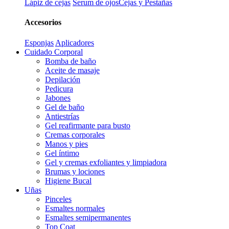
Lápiz de cejas
Serum de ojos
Cejas y Pestañas
Accesorios
Esponjas
Aplicadores
Cuidado Corporal
Bomba de baño
Aceite de masaje
Depilación
Pedicura
Jabones
Gel de baño
Antiestrías
Gel reafirmante para busto
Cremas corporales
Manos y pies
Gel íntimo
Gel y cremas exfoliantes y limpiadora
Brumas y lociones
Higiene Bucal
Uñas
Pinceles
Esmaltes normales
Esmaltes semipermanentes
Top Coat