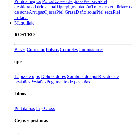
Puntos negros
Poros
Exceso de grasa
Piel seca
Piel
deshidratada
Melasma
Hiperpigmentación
Tono desigual
Marcas
de acne
Arrugas
Ojeras
Piel Grasa
Daño solar
Piel seca
Piel
irritada
Maquillaje
ROSTRO
Bases
Corrector
Polvos
Coloretes
Iluminadores
ojos
Lápiz de ojos
Delineadores
Sombras de ojos
Rizador de
pestañas
Pestañas
Pegamento de pestañas
labios
Pintalabios
Lip Gloss
Cejas y pestañas