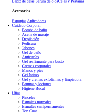
Lápiz de cejas
Serum de ojos
Cejas y Pestañas
Accesorios
Esponjas
Aplicadores
Cuidado Corporal
Bomba de baño
Aceite de masaje
Depilación
Pedicura
Jabones
Gel de baño
Antiestrías
Gel reafirmante para busto
Cremas corporales
Manos y pies
Gel íntimo
Gel y cremas exfoliantes y limpiadora
Brumas y lociones
Higiene Bucal
Uñas
Pinceles
Esmaltes normales
Esmaltes semipermanentes
Top Coat