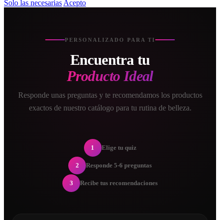
Solo las necesarias
Acepto
PERSONALIZADO PARA TI
Encuentra tu
Producto Ideal
Responde unas preguntas y te recomendamos los productos
exactos de nuestro catálogo para tu rutina de belleza.
1
Elige tu quiz
2
Responde 5-6 preguntas
3
Recibe tus recomendaciones