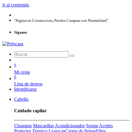
Ir al contenido
"Pagina en Constuccion, Puedes Comprar con Normalidad"
Síganos
0
Mi cesta
0
Lista de deseos
Identificarse
Cabello
Cuidado capilar
Champus
Mascarillas
Acondicionador
Serum
Aceites
Protector Termico
Leave-in
Crema de Peinar
Fibra