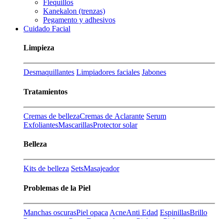
Flequillos
Kanekalon (trenzas)
Pegamento y adhesivos
Cuidado Facial
Limpieza
Desmaquillantes
Limpiadores faciales
Jabones
Tratamientos
Cremas de belleza
Cremas de Aclarante
Serum
Exfoliantes
Mascarillas
Protector solar
Belleza
Kits de belleza
Sets
Masajeador
Problemas de la Piel
Manchas oscuras
Piel opaca
Acne
Anti Edad
Espinillas
Brillo