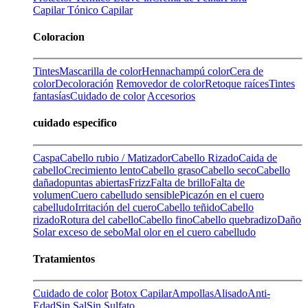
Capilar
Tónico Capilar
Coloracion
Tintes
Mascarilla de color
Henna
champú color
Cera de
color
Decoloración
Removedor de color
Retoque raíces
Tintes
fantasías
Cuidado de color
Accesorios
cuidado especifico
Caspa
Cabello rubio / Matizador
Cabello Rizado
Caida de
cabello
Crecimiento lento
Cabello graso
Cabello seco
Cabello
dañado
puntas abiertas
Frizz
Falta de brillo
Falta de
volumen
Cuero cabelludo sensible
Picazón en el cuero
cabelludo
Irritación del cuero
Cabello teñido
Cabello
rizado
Rotura del cabello
Cabello fino
Cabello quebradizo
Daño
Solar
exceso de sebo
Mal olor en el cuero cabelludo
Tratamientos
Cuidado de color
Botox Capilar
Ampollas
Alisado
Anti-
Edad
Sin Sal
Sin Sulfato