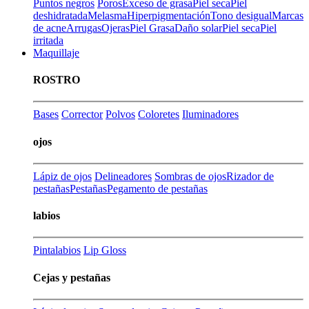
Puntos negros
Poros
Exceso de grasa
Piel seca
Piel
deshidratada
Melasma
Hiperpigmentación
Tono desigual
Marcas
de acne
Arrugas
Ojeras
Piel Grasa
Daño solar
Piel seca
Piel
irritada
Maquillaje
ROSTRO
Bases
Corrector
Polvos
Coloretes
Iluminadores
ojos
Lápiz de ojos
Delineadores
Sombras de ojos
Rizador de
pestañas
Pestañas
Pegamento de pestañas
labios
Pintalabios
Lip Gloss
Cejas y pestañas