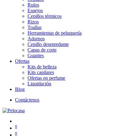
Rulos
Espejos
Cepillos térmicos
Rizos
Toallas
Herramientas de peluquería
Adornos
Cepillo desenredante
Capas de corte
Guantes
Ofertas
Kits de belleza
Kits capilares
Ofertas en perfume
Liquidación
Blog
Contáctenos
0
0