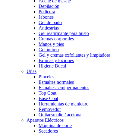
Aceite de masaje
Depilación
Pedicura
Jabones
Gel de baño
Antiestrías
Gel reafirmante para busto
Cremas corporales
Manos y pies
Gel íntimo
Gel y cremas exfoliantes y limpiadora
Brumas y lociones
Higiene Bucal
Uñas
Pinceles
Esmaltes normales
Esmaltes semipermanentes
Top Coat
Base Coat
Herramientas de manicure
Removedor
Quitaesmalte / acetona
Aparatos Eléctricos
Máquina de corte
Secadores