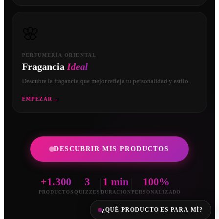
🌸
PERFUMERÍA ORIENTAL
Fragancia
Ideal
Descubre la fragancia que mejor refleja tu personalidad y estilo.
EMPEZAR
→
DESCUBRIR MIS PRODUCTOS
+1.300
3
1 min
100%
PRODUCTOS
QUIZZES
DURACIÓN
PERSONALIZADO
¿QUÉ PRODUCTO ES PARA MÍ?