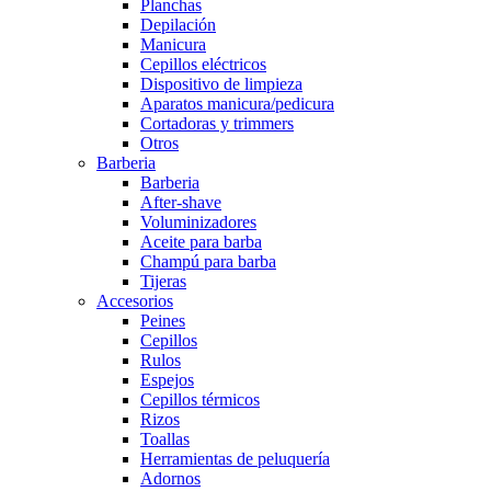
Planchas
Depilación
Manicura
Cepillos eléctricos
Dispositivo de limpieza
Aparatos manicura/pedicura
Cortadoras y trimmers
Otros
Barberia
Barberia
After-shave
Voluminizadores
Aceite para barba
Champú para barba
Tijeras
Accesorios
Peines
Cepillos
Rulos
Espejos
Cepillos térmicos
Rizos
Toallas
Herramientas de peluquería
Adornos