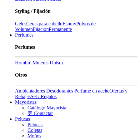
Styling / Fijación
Geles
Ceras para cabello
Espray
Polvos de
Volumen
Fijacion
Permanente
Perfumes
Perfumes
Hombre
Mujeres
Unisex
Otros
Ambientadores
Desodorantes
Perfume en aceite
Ofertas y
Rebajas
Set / Regalos
Mayoristas
Catálogo Mayorista
💬 Contactar
Pelucas
Pelucas
Coletas
Moños