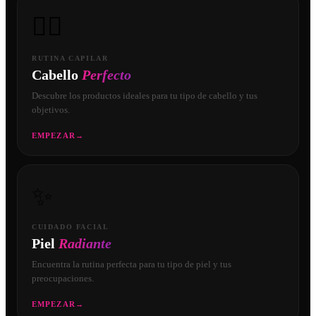
💇‍♀️
RUTINA CAPILAR
Cabello
Perfecto
Descubre los productos ideales para tu tipo de cabello y tus
objetivos.
EMPEZAR
→
✨
CUIDADO FACIAL
Piel
Radiante
Encuentra la rutina perfecta para tu tipo de piel y tus
preocupaciones.
EMPEZAR
→