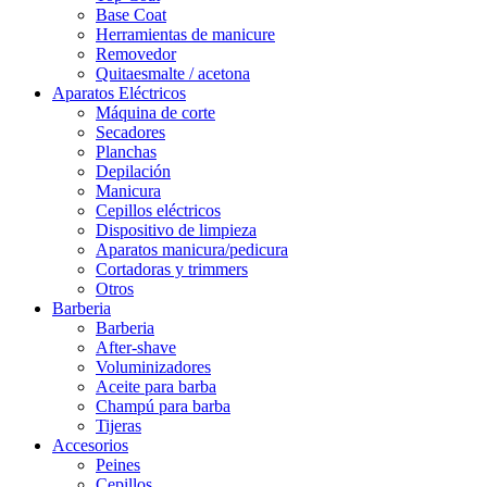
Base Coat
Herramientas de manicure
Removedor
Quitaesmalte / acetona
Aparatos Eléctricos
Máquina de corte
Secadores
Planchas
Depilación
Manicura
Cepillos eléctricos
Dispositivo de limpieza
Aparatos manicura/pedicura
Cortadoras y trimmers
Otros
Barberia
Barberia
After-shave
Voluminizadores
Aceite para barba
Champú para barba
Tijeras
Accesorios
Peines
Cepillos