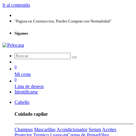
Ir al contenido
"Pagina en Constuccion, Puedes Comprar con Normalidad"
Síganos
0
Mi cesta
0
Lista de deseos
Identificarse
Cabello
Cuidado capilar
Champus
Mascarillas
Acondicionador
Serum
Aceites
Protector Termico
Leave-in
Crema de Peinar
Fibra