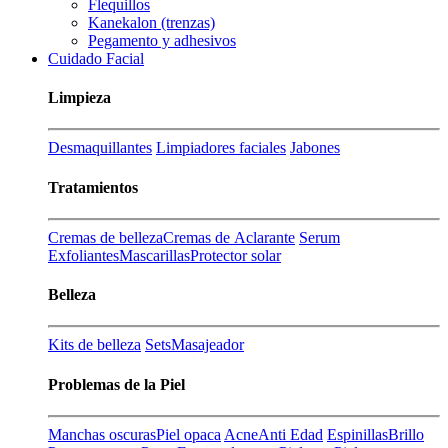
Flequillos
Kanekalon (trenzas)
Pegamento y adhesivos
Cuidado Facial
Limpieza
Desmaquillantes
Limpiadores faciales
Jabones
Tratamientos
Cremas de belleza
Cremas de Aclarante
Serum
Exfoliantes
Mascarillas
Protector solar
Belleza
Kits de belleza
Sets
Masajeador
Problemas de la Piel
Manchas oscuras
Piel opaca
Acne
Anti Edad
Espinillas
Brillo