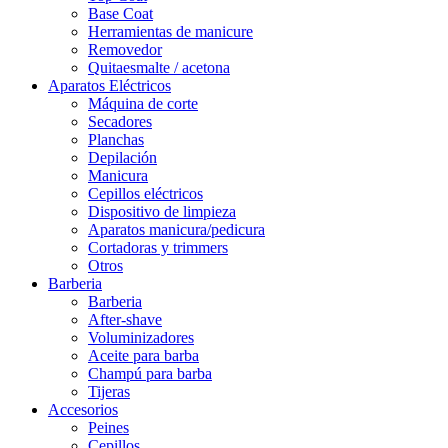
Base Coat
Herramientas de manicure
Removedor
Quitaesmalte / acetona
Aparatos Eléctricos
Máquina de corte
Secadores
Planchas
Depilación
Manicura
Cepillos eléctricos
Dispositivo de limpieza
Aparatos manicura/pedicura
Cortadoras y trimmers
Otros
Barberia
Barberia
After-shave
Voluminizadores
Aceite para barba
Champú para barba
Tijeras
Accesorios
Peines
Cepillos