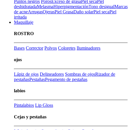
Puntos negros
Poros
Exceso de grasa
Piel seca
Piel
deshidratada
Melasma
Hiperpigmentación
Tono desigual
Marcas
de acne
Arrugas
Ojeras
Piel Grasa
Daño solar
Piel seca
Piel
irritada
Maquillaje
ROSTRO
Bases
Corrector
Polvos
Coloretes
Iluminadores
ojos
Lápiz de ojos
Delineadores
Sombras de ojos
Rizador de
pestañas
Pestañas
Pegamento de pestañas
labios
Pintalabios
Lip Gloss
Cejas y pestañas