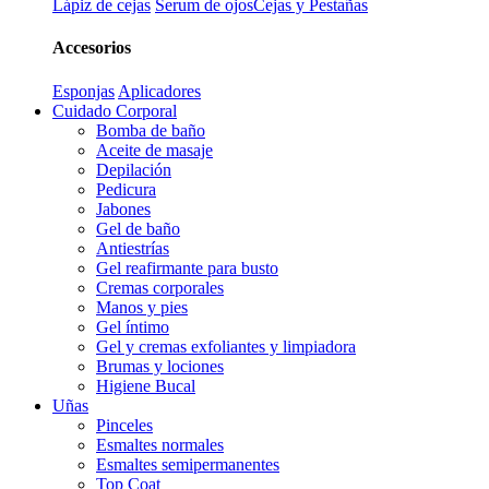
Lápiz de cejas
Serum de ojos
Cejas y Pestañas
Accesorios
Esponjas
Aplicadores
Cuidado Corporal
Bomba de baño
Aceite de masaje
Depilación
Pedicura
Jabones
Gel de baño
Antiestrías
Gel reafirmante para busto
Cremas corporales
Manos y pies
Gel íntimo
Gel y cremas exfoliantes y limpiadora
Brumas y lociones
Higiene Bucal
Uñas
Pinceles
Esmaltes normales
Esmaltes semipermanentes
Top Coat