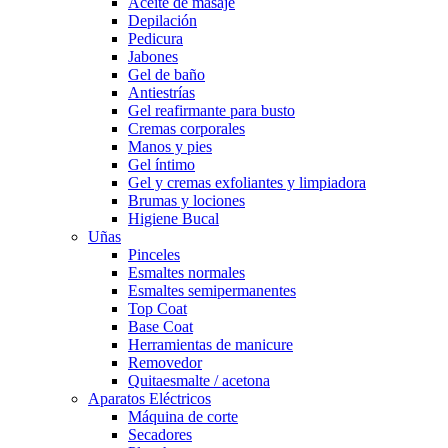
Aceite de masaje
Depilación
Pedicura
Jabones
Gel de baño
Antiestrías
Gel reafirmante para busto
Cremas corporales
Manos y pies
Gel íntimo
Gel y cremas exfoliantes y limpiadora
Brumas y lociones
Higiene Bucal
Uñas
Pinceles
Esmaltes normales
Esmaltes semipermanentes
Top Coat
Base Coat
Herramientas de manicure
Removedor
Quitaesmalte / acetona
Aparatos Eléctricos
Máquina de corte
Secadores