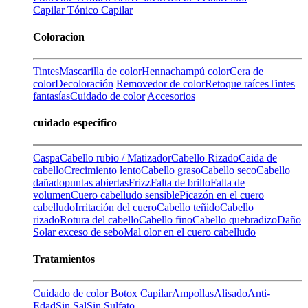
Capilar
Tónico Capilar
Coloracion
Tintes
Mascarilla de color
Henna
champú color
Cera de
color
Decoloración
Removedor de color
Retoque raíces
Tintes
fantasías
Cuidado de color
Accesorios
cuidado especifico
Caspa
Cabello rubio / Matizador
Cabello Rizado
Caida de
cabello
Crecimiento lento
Cabello graso
Cabello seco
Cabello
dañado
puntas abiertas
Frizz
Falta de brillo
Falta de
volumen
Cuero cabelludo sensible
Picazón en el cuero
cabelludo
Irritación del cuero
Cabello teñido
Cabello
rizado
Rotura del cabello
Cabello fino
Cabello quebradizo
Daño
Solar
exceso de sebo
Mal olor en el cuero cabelludo
Tratamientos
Cuidado de color
Botox Capilar
Ampollas
Alisado
Anti-
Edad
Sin Sal
Sin Sulfato