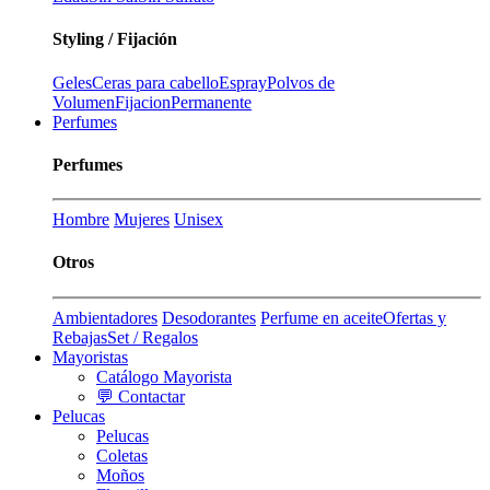
Styling / Fijación
Geles
Ceras para cabello
Espray
Polvos de
Volumen
Fijacion
Permanente
Perfumes
Perfumes
Hombre
Mujeres
Unisex
Otros
Ambientadores
Desodorantes
Perfume en aceite
Ofertas y
Rebajas
Set / Regalos
Mayoristas
Catálogo Mayorista
💬 Contactar
Pelucas
Pelucas
Coletas
Moños