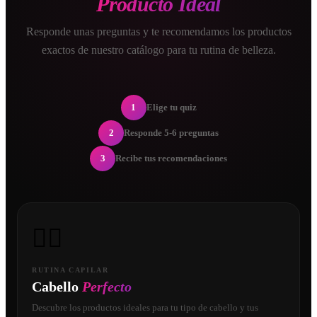
Producto Ideal
Responde unas preguntas y te recomendamos los productos
exactos de nuestro catálogo para tu rutina de belleza.
1
Elige tu quiz
2
Responde 5-6 preguntas
3
Recibe tus recomendaciones
💇‍♀️
RUTINA CAPILAR
Cabello
Perfecto
Descubre los productos ideales para tu tipo de cabello y tus