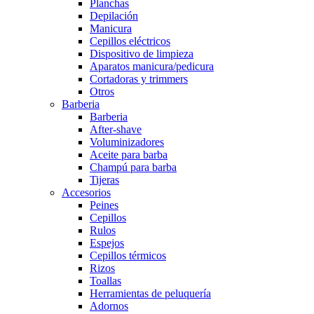
Planchas
Depilación
Manicura
Cepillos eléctricos
Dispositivo de limpieza
Aparatos manicura/pedicura
Cortadoras y trimmers
Otros
Barberia
Barberia
After-shave
Voluminizadores
Aceite para barba
Champú para barba
Tijeras
Accesorios
Peines
Cepillos
Rulos
Espejos
Cepillos térmicos
Rizos
Toallas
Herramientas de peluquería
Adornos