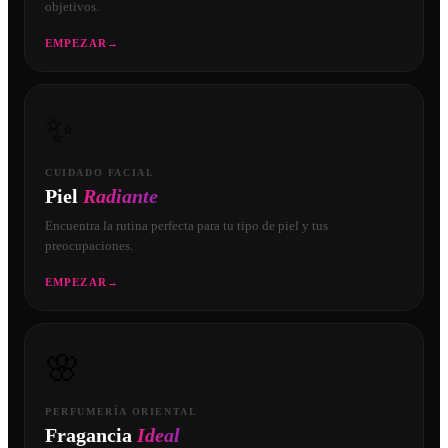
objetivos.
EMPEZAR
→
✨
CUIDADO FACIAL
Piel
Radiante
Encuentra la rutina perfecta para tu tipo de piel y tus
preocupaciones.
EMPEZAR
→
🌸
PERFUMERÍA ORIENTAL
Fragancia
Ideal