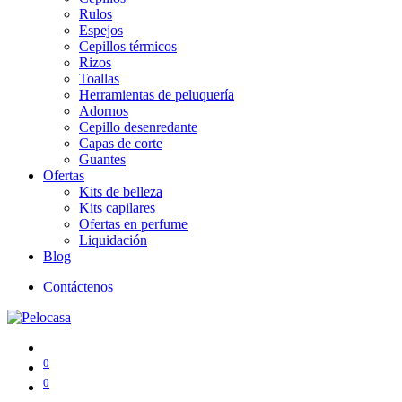
Rulos
Espejos
Cepillos térmicos
Rizos
Toallas
Herramientas de peluquería
Adornos
Cepillo desenredante
Capas de corte
Guantes
Ofertas
Kits de belleza
Kits capilares
Ofertas en perfume
Liquidación
Blog
Contáctenos
0
0