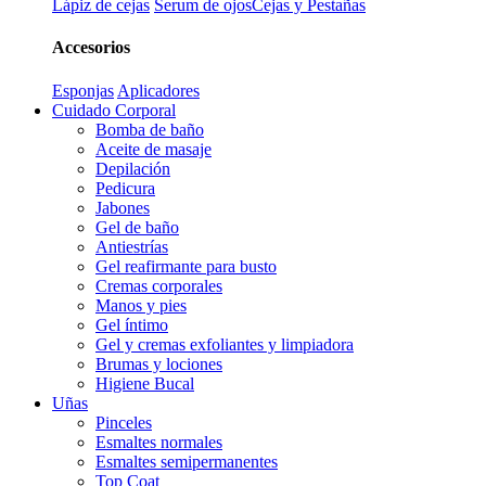
Lápiz de cejas
Serum de ojos
Cejas y Pestañas
Accesorios
Esponjas
Aplicadores
Cuidado Corporal
Bomba de baño
Aceite de masaje
Depilación
Pedicura
Jabones
Gel de baño
Antiestrías
Gel reafirmante para busto
Cremas corporales
Manos y pies
Gel íntimo
Gel y cremas exfoliantes y limpiadora
Brumas y lociones
Higiene Bucal
Uñas
Pinceles
Esmaltes normales
Esmaltes semipermanentes
Top Coat