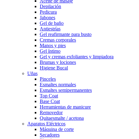
Aceite de masaje
Depilación
Pedicura
Jabones
Gel de baño
Antiestrías
Gel reafirmante para busto
Cremas corporales
Manos y pies
Gel íntimo
Gel y cremas exfoliantes y limpiadora
Brumas y lociones
Higiene Bucal
Uñas
Pinceles
Esmaltes normales
Esmaltes semipermanentes
Top Coat
Base Coat
Herramientas de manicure
Removedor
Quitaesmalte / acetona
Aparatos Eléctricos
Máquina de corte
Secadores