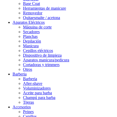
Base Coat
Herramientas de manicure
Removedor
Quitaesmalte / acetona
Aparatos Eléctricos
Máquina de corte
Secadores
Planchas
Depilación
Manicura
Cepillos eléctricos
Dispositivo de limpieza
Aparatos manicura/pedicura
Cortadoras y trimmers
Otros
Barberia
Barberia
After-shave
Voluminizadores
Aceite para barba
Champú para barba
Tijeras
Accesorios
Peines
Cepillos