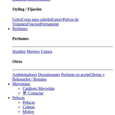
Styling / Fijación
Geles
Ceras para cabello
Espray
Polvos de
Volumen
Fijacion
Permanente
Perfumes
Perfumes
Hombre
Mujeres
Unisex
Otros
Ambientadores
Desodorantes
Perfume en aceite
Ofertas y
Rebajas
Set / Regalos
Mayoristas
Catálogo Mayorista
💬 Contactar
Pelucas
Pelucas
Coletas
Moños