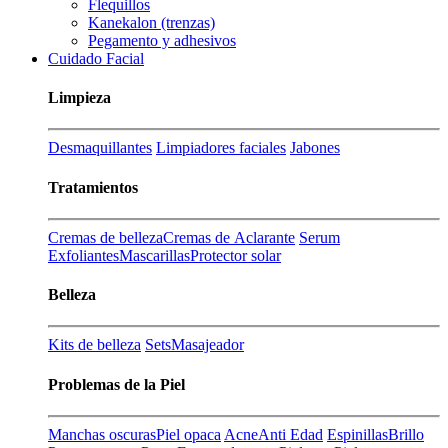
Flequillos
Kanekalon (trenzas)
Pegamento y adhesivos
Cuidado Facial
Limpieza
Desmaquillantes
Limpiadores faciales
Jabones
Tratamientos
Cremas de belleza
Cremas de Aclarante
Serum
Exfoliantes
Mascarillas
Protector solar
Belleza
Kits de belleza
Sets
Masajeador
Problemas de la Piel
Manchas oscuras
Piel opaca
Acne
Anti Edad
Espinillas
Brillo