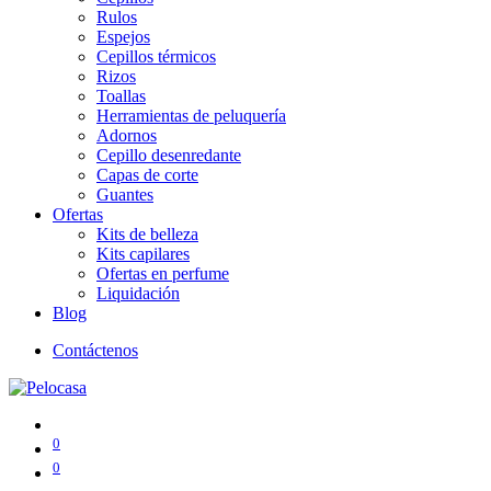
Rulos
Espejos
Cepillos térmicos
Rizos
Toallas
Herramientas de peluquería
Adornos
Cepillo desenredante
Capas de corte
Guantes
Ofertas
Kits de belleza
Kits capilares
Ofertas en perfume
Liquidación
Blog
Contáctenos
0
0