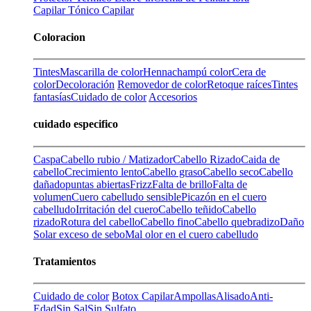
Capilar
Tónico Capilar
Coloracion
Tintes
Mascarilla de color
Henna
champú color
Cera de
color
Decoloración
Removedor de color
Retoque raíces
Tintes
fantasías
Cuidado de color
Accesorios
cuidado especifico
Caspa
Cabello rubio / Matizador
Cabello Rizado
Caida de
cabello
Crecimiento lento
Cabello graso
Cabello seco
Cabello
dañado
puntas abiertas
Frizz
Falta de brillo
Falta de
volumen
Cuero cabelludo sensible
Picazón en el cuero
cabelludo
Irritación del cuero
Cabello teñido
Cabello
rizado
Rotura del cabello
Cabello fino
Cabello quebradizo
Daño
Solar
exceso de sebo
Mal olor en el cuero cabelludo
Tratamientos
Cuidado de color
Botox Capilar
Ampollas
Alisado
Anti-
Edad
Sin Sal
Sin Sulfato