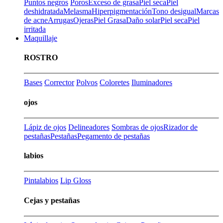
Puntos negros
Poros
Exceso de grasa
Piel seca
Piel
deshidratada
Melasma
Hiperpigmentación
Tono desigual
Marcas
de acne
Arrugas
Ojeras
Piel Grasa
Daño solar
Piel seca
Piel
irritada
Maquillaje
ROSTRO
Bases
Corrector
Polvos
Coloretes
Iluminadores
ojos
Lápiz de ojos
Delineadores
Sombras de ojos
Rizador de
pestañas
Pestañas
Pegamento de pestañas
labios
Pintalabios
Lip Gloss
Cejas y pestañas