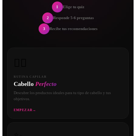
1
Elige tu quiz
2
Responde 5-6 preguntas
3
Recibe tus recomendaciones
💇‍♀️
RUTINA CAPILAR
Cabello
Perfecto
Descubre los productos ideales para tu tipo de cabello y tus
objetivos.
EMPEZAR
→