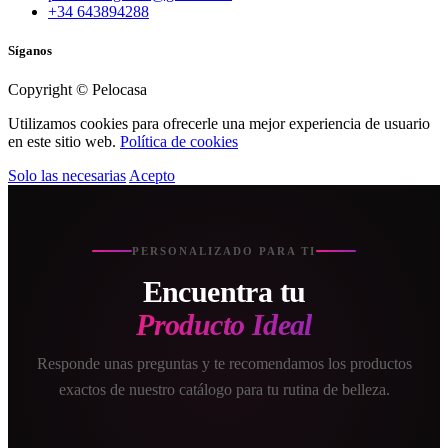
+34 643894288
Síganos
Copyright © Pelocasa
Utilizamos cookies para ofrecerle una mejor experiencia de usuario
en este sitio web.
Política de cookies
Solo las necesarias
Acepto
PERSONALIZADO PARA TI
Encuentra tu
Producto Ideal
Responde unas preguntas y te recomendamos los productos
exactos de nuestro catálogo para tu rutina de belleza.