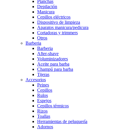
Planchas
Depilación
Manicura
Cepillos eléctricos
Dispositivo de limpieza
Aparatos manicura/pedicura
Cortadoras y trimmers
Otros
Barberia
Barberia
After-shave
Voluminizadores
Aceite para barba
Champú para barba
Tijeras
Accesorios
Peines
Cepillos
Rulos
Espejos
Cepillos térmicos
Rizos
Toallas
Herramientas de peluquería
Adornos