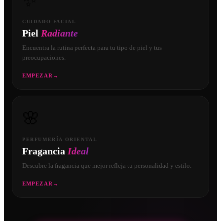
✨
CUIDADO FACIAL
Piel
Radiante
Encuentra la rutina perfecta para tu tipo de piel y tus
preocupaciones.
EMPEZAR
→
🌸
PERFUMERÍA ORIENTAL
Fragancia
Ideal
Descubre la fragancia que mejor refleja tu personalidad y estilo.
EMPEZAR
→