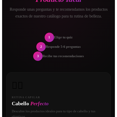
Responde unas preguntas y te recomendamos los productos
exactos de nuestro catálogo para tu rutina de belleza.
1
Elige tu quiz
2
Responde 5-6 preguntas
3
Recibe tus recomendaciones
💇‍♀️
RUTINA CAPILAR
Cabello
Perfecto
Descubre los productos ideales para tu tipo de cabello y tus
objetivos.