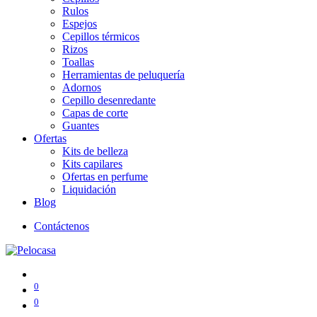
Rulos
Espejos
Cepillos térmicos
Rizos
Toallas
Herramientas de peluquería
Adornos
Cepillo desenredante
Capas de corte
Guantes
Ofertas
Kits de belleza
Kits capilares
Ofertas en perfume
Liquidación
Blog
Contáctenos
0
0