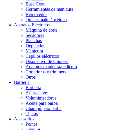
Base Coat
Herramientas de manicure
Removedor
Quitaesmalte / acetona
Aparatos Eléctricos
Máquina de corte
Secadores
Planchas
Depilación
Manicura
Cepillos eléctricos
Dispositivo de limpieza
Aparatos manicura/pedicura
Cortadoras y trimmers
Otros
Barberia
Barberia
After-shave
Voluminizadores
Aceite para barba
Champú para barba
Tijeras
Accesorios
Peines
Cepillos