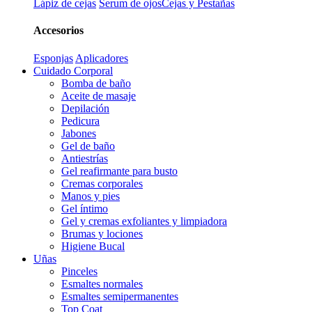
Lápiz de cejas
Serum de ojos
Cejas y Pestañas
Accesorios
Esponjas
Aplicadores
Cuidado Corporal
Bomba de baño
Aceite de masaje
Depilación
Pedicura
Jabones
Gel de baño
Antiestrías
Gel reafirmante para busto
Cremas corporales
Manos y pies
Gel íntimo
Gel y cremas exfoliantes y limpiadora
Brumas y lociones
Higiene Bucal
Uñas
Pinceles
Esmaltes normales
Esmaltes semipermanentes
Top Coat