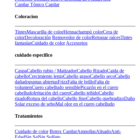
Capilar
Tónico Capilar
Coloracion
Tintes
Mascarilla de color
Henna
champú color
Cera de
color
Decoloración
Removedor de color
Retoque raíces
Tintes
fantasías
Cuidado de color
Accesorios
cuidado especifico
Caspa
Cabello rubio / Matizador
Cabello Rizado
Caida de
cabello
Crecimiento lento
Cabello graso
Cabello seco
Cabello
dañado
puntas abiertas
Frizz
Falta de brillo
Falta de
volumen
Cuero cabelludo sensible
Picazón en el cuero
cabelludo
Irritación del cuero
Cabello teñido
Cabello
rizado
Rotura del cabello
Cabello fino
Cabello quebradizo
Daño
Solar
exceso de sebo
Mal olor en el cuero cabelludo
Tratamientos
Cuidado de color
Botox Capilar
Ampollas
Alisado
Anti-
Edad
Sin Sal
Sin Sulfato