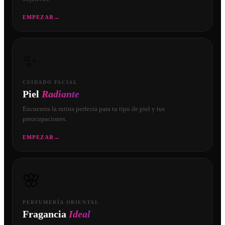
EMPEZAR
→
✨
CUIDADO FACIAL
Piel
Radiante
Encuentra la rutina perfecta para tu tipo de piel y tus
preocupaciones.
EMPEZAR
→
🌸
PERFUMERÍA ORIENTAL
Fragancia
Ideal