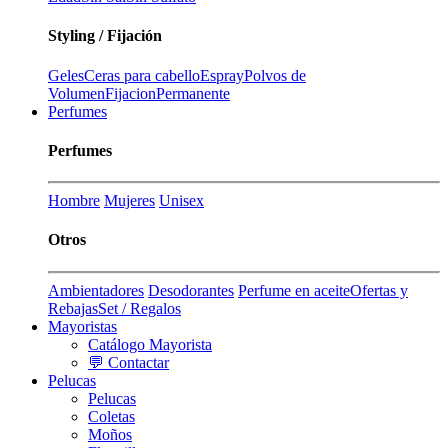
Styling / Fijación
Geles
Ceras para cabello
Espray
Polvos de
Volumen
Fijacion
Permanente
Perfumes
Perfumes
Hombre
Mujeres
Unisex
Otros
Ambientadores
Desodorantes
Perfume en aceite
Ofertas y
Rebajas
Set / Regalos
Mayoristas
Catálogo Mayorista
💬 Contactar
Pelucas
Pelucas
Coletas
Moños