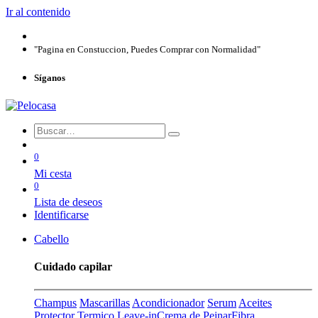
Ir al contenido
"Pagina en Constuccion, Puedes Comprar con Normalidad"
Síganos
0
Mi cesta
0
Lista de deseos
Identificarse
Cabello
Cuidado capilar
Champus
Mascarillas
Acondicionador
Serum
Aceites
Protector Termico
Leave-in
Crema de Peinar
Fibra