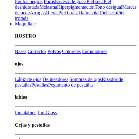
Puntos negros
Poros
Exceso de grasa
Piel seca
Piel
deshidratada
Melasma
Hiperpigmentación
Tono desigual
Marcas
de acne
Arrugas
Ojeras
Piel Grasa
Daño solar
Piel seca
Piel
irritada
Maquillaje
ROSTRO
Bases
Corrector
Polvos
Coloretes
Iluminadores
ojos
Lápiz de ojos
Delineadores
Sombras de ojos
Rizador de
pestañas
Pestañas
Pegamento de pestañas
labios
Pintalabios
Lip Gloss
Cejas y pestañas