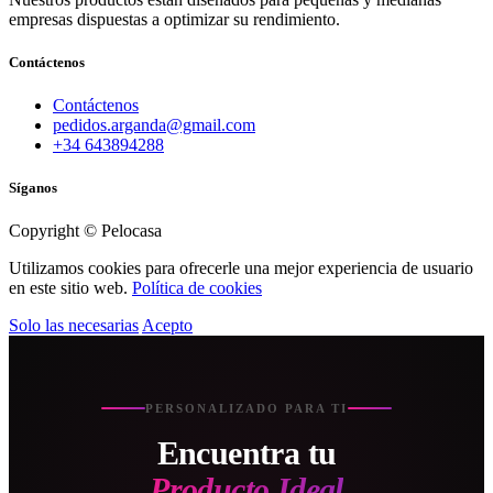
empresas dispuestas a optimizar su rendimiento.
Contáctenos
Contáctenos
pedidos.arganda@gmail.com
+34 643894288
Síganos
Copyright © Pelocasa
Utilizamos cookies para ofrecerle una mejor experiencia de usuario
en este sitio web.
Política de cookies
Solo las necesarias
Acepto
PERSONALIZADO PARA TI
Encuentra tu
Producto Ideal