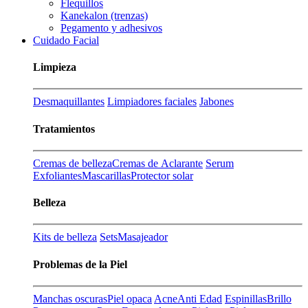
Flequillos
Kanekalon (trenzas)
Pegamento y adhesivos
Cuidado Facial
Limpieza
Desmaquillantes
Limpiadores faciales
Jabones
Tratamientos
Cremas de belleza
Cremas de Aclarante
Serum
Exfoliantes
Mascarillas
Protector solar
Belleza
Kits de belleza
Sets
Masajeador
Problemas de la Piel
Manchas oscuras
Piel opaca
Acne
Anti Edad
Espinillas
Brillo