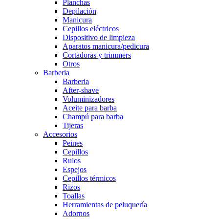
Planchas
Depilación
Manicura
Cepillos eléctricos
Dispositivo de limpieza
Aparatos manicura/pedicura
Cortadoras y trimmers
Otros
Barberia
Barberia
After-shave
Voluminizadores
Aceite para barba
Champú para barba
Tijeras
Accesorios
Peines
Cepillos
Rulos
Espejos
Cepillos térmicos
Rizos
Toallas
Herramientas de peluquería
Adornos