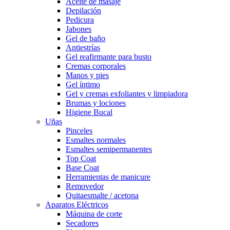
Aceite de masaje
Depilación
Pedicura
Jabones
Gel de baño
Antiestrías
Gel reafirmante para busto
Cremas corporales
Manos y pies
Gel íntimo
Gel y cremas exfoliantes y limpiadora
Brumas y lociones
Higiene Bucal
Uñas
Pinceles
Esmaltes normales
Esmaltes semipermanentes
Top Coat
Base Coat
Herramientas de manicure
Removedor
Quitaesmalte / acetona
Aparatos Eléctricos
Máquina de corte
Secadores