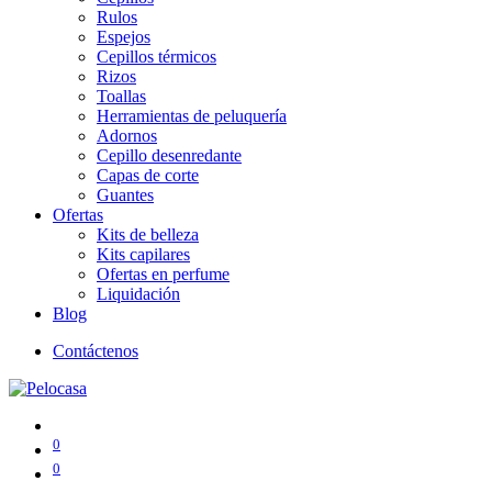
Rulos
Espejos
Cepillos térmicos
Rizos
Toallas
Herramientas de peluquería
Adornos
Cepillo desenredante
Capas de corte
Guantes
Ofertas
Kits de belleza
Kits capilares
Ofertas en perfume
Liquidación
Blog
Contáctenos
0
0