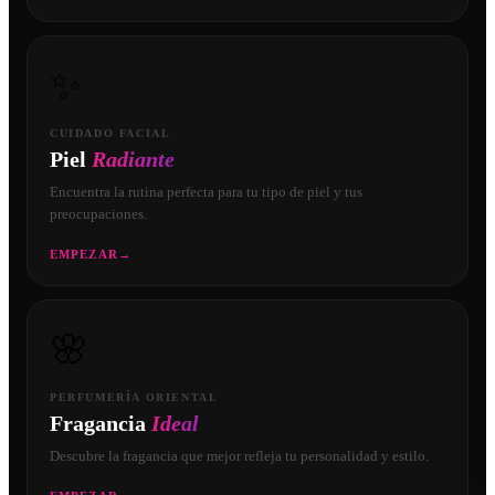
✨
CUIDADO FACIAL
Piel
Radiante
Encuentra la rutina perfecta para tu tipo de piel y tus
preocupaciones.
EMPEZAR
→
🌸
PERFUMERÍA ORIENTAL
Fragancia
Ideal
Descubre la fragancia que mejor refleja tu personalidad y estilo.