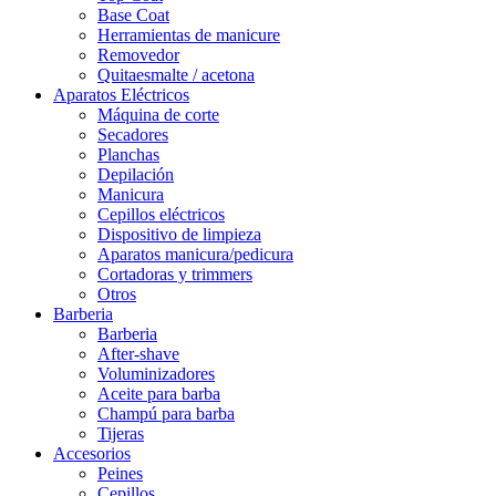
Base Coat
Herramientas de manicure
Removedor
Quitaesmalte / acetona
Aparatos Eléctricos
Máquina de corte
Secadores
Planchas
Depilación
Manicura
Cepillos eléctricos
Dispositivo de limpieza
Aparatos manicura/pedicura
Cortadoras y trimmers
Otros
Barberia
Barberia
After-shave
Voluminizadores
Aceite para barba
Champú para barba
Tijeras
Accesorios
Peines
Cepillos