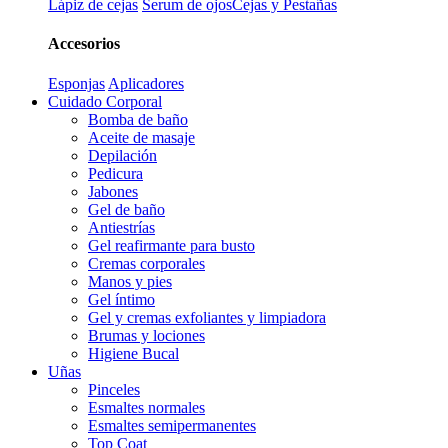
Lápiz de cejas
Serum de ojos
Cejas y Pestañas
Accesorios
Esponjas
Aplicadores
Cuidado Corporal
Bomba de baño
Aceite de masaje
Depilación
Pedicura
Jabones
Gel de baño
Antiestrías
Gel reafirmante para busto
Cremas corporales
Manos y pies
Gel íntimo
Gel y cremas exfoliantes y limpiadora
Brumas y lociones
Higiene Bucal
Uñas
Pinceles
Esmaltes normales
Esmaltes semipermanentes
Top Coat