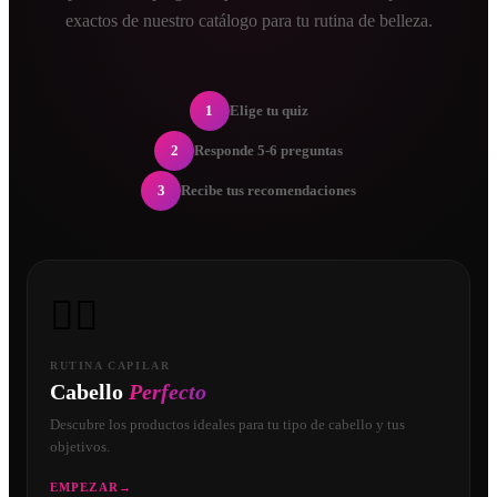
exactos de nuestro catálogo para tu rutina de belleza.
1
Elige tu quiz
2
Responde 5-6 preguntas
3
Recibe tus recomendaciones
💇‍♀️
RUTINA CAPILAR
Cabello
Perfecto
Descubre los productos ideales para tu tipo de cabello y tus
objetivos.
EMPEZAR
→