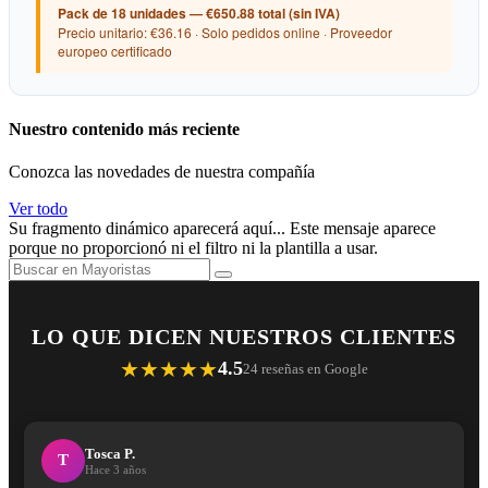
Pack de 18 unidades — €650.88 total (sin IVA)
Precio unitario: €36.16 · Solo pedidos online · Proveedor
europeo certificado
Nuestro contenido más reciente
Conozca las novedades de nuestra compañía
Ver todo
Su fragmento dinámico aparecerá aquí... Este mensaje aparece
porque no proporcionó ni el filtro ni la plantilla a usar.
LO QUE DICEN NUESTROS CLIENTES
★★★★★
4.5
24 reseñas en Google
Tosca P.
T
Hace 3 años