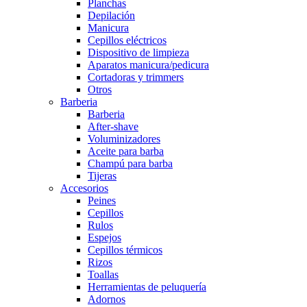
Planchas
Depilación
Manicura
Cepillos eléctricos
Dispositivo de limpieza
Aparatos manicura/pedicura
Cortadoras y trimmers
Otros
Barberia
Barberia
After-shave
Voluminizadores
Aceite para barba
Champú para barba
Tijeras
Accesorios
Peines
Cepillos
Rulos
Espejos
Cepillos térmicos
Rizos
Toallas
Herramientas de peluquería
Adornos