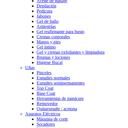
Aceite de masaje
Depilación
Pedicura
Jabones
Gel de baño
Antiestrías
Gel reafirmante para busto
Cremas corporales
Manos y pies
Gel íntimo
Gel y cremas exfoliantes y limpiadora
Brumas y lociones
Higiene Bucal
Uñas
Pinceles
Esmaltes normales
Esmaltes semipermanentes
Top Coat
Base Coat
Herramientas de manicure
Removedor
Quitaesmalte / acetona
Aparatos Eléctricos
Máquina de corte
Secadores