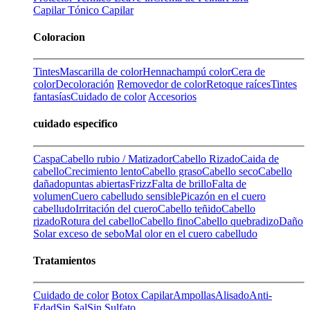
Capilar
Tónico Capilar
Coloracion
Tintes
Mascarilla de color
Henna
champú color
Cera de
color
Decoloración
Removedor de color
Retoque raíces
Tintes
fantasías
Cuidado de color
Accesorios
cuidado especifico
Caspa
Cabello rubio / Matizador
Cabello Rizado
Caida de
cabello
Crecimiento lento
Cabello graso
Cabello seco
Cabello
dañado
puntas abiertas
Frizz
Falta de brillo
Falta de
volumen
Cuero cabelludo sensible
Picazón en el cuero
cabelludo
Irritación del cuero
Cabello teñido
Cabello
rizado
Rotura del cabello
Cabello fino
Cabello quebradizo
Daño
Solar
exceso de sebo
Mal olor en el cuero cabelludo
Tratamientos
Cuidado de color
Botox Capilar
Ampollas
Alisado
Anti-
Edad
Sin Sal
Sin Sulfato