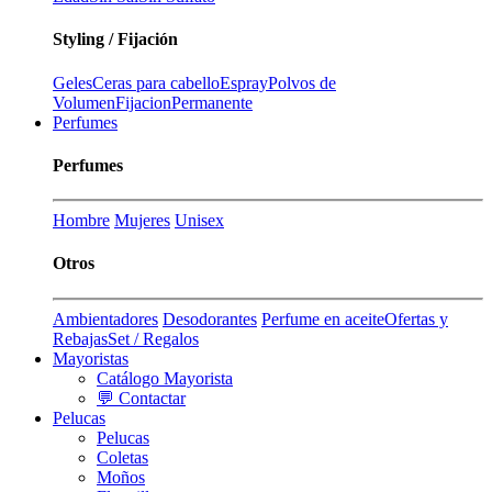
Styling / Fijación
Geles
Ceras para cabello
Espray
Polvos de
Volumen
Fijacion
Permanente
Perfumes
Perfumes
Hombre
Mujeres
Unisex
Otros
Ambientadores
Desodorantes
Perfume en aceite
Ofertas y
Rebajas
Set / Regalos
Mayoristas
Catálogo Mayorista
💬 Contactar
Pelucas
Pelucas
Coletas
Moños