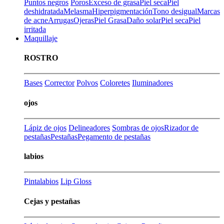
Puntos negros
Poros
Exceso de grasa
Piel seca
Piel
deshidratada
Melasma
Hiperpigmentación
Tono desigual
Marcas
de acne
Arrugas
Ojeras
Piel Grasa
Daño solar
Piel seca
Piel
irritada
Maquillaje
ROSTRO
Bases
Corrector
Polvos
Coloretes
Iluminadores
ojos
Lápiz de ojos
Delineadores
Sombras de ojos
Rizador de
pestañas
Pestañas
Pegamento de pestañas
labios
Pintalabios
Lip Gloss
Cejas y pestañas