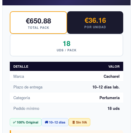
€36.16
€650.88
POR UNIDAD
TOTAL PACK
18
UDS / PACK
DETALLE
VALOR
Marca
Cacharel
Plazo de entrega
10–12 días lab.
Categoría
Perfumeria
Pedido mínimo
18 uds
✅ 100% Original
🚚 10–12 días
🧾 Sin IVA