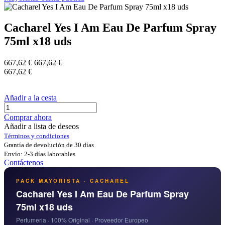
Cacharel Yes I Am Eau De Parfum Spray
75ml x18 uds
667,62
€
667,62
€
667,62
€
Añadir a la cesta
Comprar ahora
Añadir a lista de deseos
Términos y condiciones
Grantía de devolución de 30 días
Envío: 2-3 días laborables
Contáctenos
PACK MAYORISTA · CACHAREL
Cacharel Yes I Am Eau De Parfum Spray
75ml x18 uds
Perfumeria · 100% Original · Proveedor Europeo