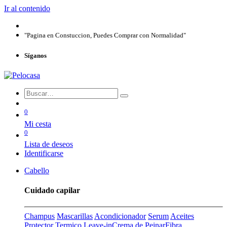
Ir al contenido
"Pagina en Constuccion, Puedes Comprar con Normalidad"
Síganos
0
Mi cesta
0
Lista de deseos
Identificarse
Cabello
Cuidado capilar
Champus
Mascarillas
Acondicionador
Serum
Aceites
Protector Termico
Leave-in
Crema de Peinar
Fibra