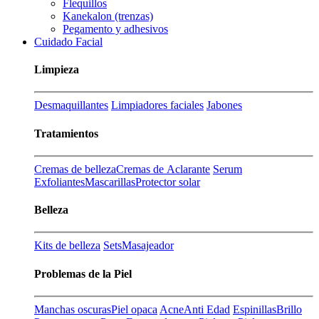
Flequillos
Kanekalon (trenzas)
Pegamento y adhesivos
Cuidado Facial
Limpieza
Desmaquillantes
Limpiadores faciales
Jabones
Tratamientos
Cremas de belleza
Cremas de Aclarante
Serum
Exfoliantes
Mascarillas
Protector solar
Belleza
Kits de belleza
Sets
Masajeador
Problemas de la Piel
Manchas oscuras
Piel opaca
Acne
Anti Edad
Espinillas
Brillo