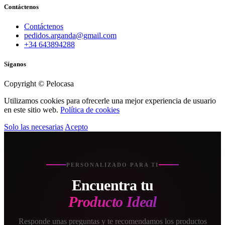
Contáctenos
Contáctenos
pedidos.arganda@gmail.com
+34 643894288
Síganos
Copyright © Pelocasa
Utilizamos cookies para ofrecerle una mejor experiencia de usuario
en este sitio web.
Política de cookies
Solo las necesarias
Acepto
PERSONALIZADO PARA TI
Encuentra tu
Producto Ideal
Responde unas preguntas y te recomendamos los productos