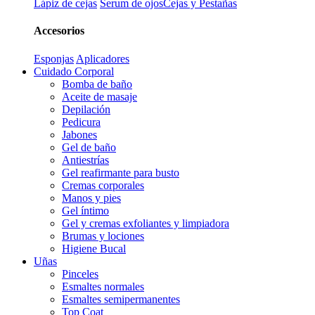
Lápiz de cejas
Serum de ojos
Cejas y Pestañas
Accesorios
Esponjas
Aplicadores
Cuidado Corporal
Bomba de baño
Aceite de masaje
Depilación
Pedicura
Jabones
Gel de baño
Antiestrías
Gel reafirmante para busto
Cremas corporales
Manos y pies
Gel íntimo
Gel y cremas exfoliantes y limpiadora
Brumas y lociones
Higiene Bucal
Uñas
Pinceles
Esmaltes normales
Esmaltes semipermanentes
Top Coat