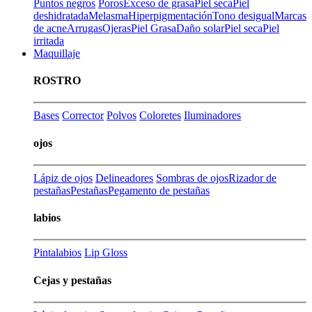
Puntos negros
Poros
Exceso de grasa
Piel seca
Piel
deshidratada
Melasma
Hiperpigmentación
Tono desigual
Marcas
de acne
Arrugas
Ojeras
Piel Grasa
Daño solar
Piel seca
Piel
irritada
Maquillaje
ROSTRO
Bases
Corrector
Polvos
Coloretes
Iluminadores
ojos
Lápiz de ojos
Delineadores
Sombras de ojos
Rizador de
pestañas
Pestañas
Pegamento de pestañas
labios
Pintalabios
Lip Gloss
Cejas y pestañas