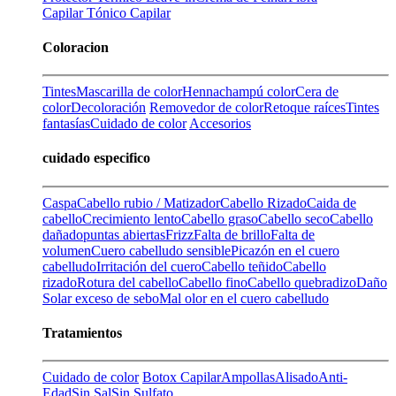
Capilar
Tónico Capilar
Coloracion
Tintes
Mascarilla de color
Henna
champú color
Cera de
color
Decoloración
Removedor de color
Retoque raíces
Tintes
fantasías
Cuidado de color
Accesorios
cuidado especifico
Caspa
Cabello rubio / Matizador
Cabello Rizado
Caida de
cabello
Crecimiento lento
Cabello graso
Cabello seco
Cabello
dañado
puntas abiertas
Frizz
Falta de brillo
Falta de
volumen
Cuero cabelludo sensible
Picazón en el cuero
cabelludo
Irritación del cuero
Cabello teñido
Cabello
rizado
Rotura del cabello
Cabello fino
Cabello quebradizo
Daño
Solar
exceso de sebo
Mal olor en el cuero cabelludo
Tratamientos
Cuidado de color
Botox Capilar
Ampollas
Alisado
Anti-
Edad
Sin Sal
Sin Sulfato