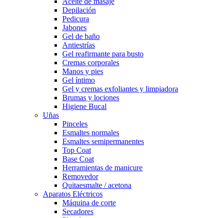
Aceite de masaje
Depilación
Pedicura
Jabones
Gel de baño
Antiestrías
Gel reafirmante para busto
Cremas corporales
Manos y pies
Gel íntimo
Gel y cremas exfoliantes y limpiadora
Brumas y lociones
Higiene Bucal
Uñas
Pinceles
Esmaltes normales
Esmaltes semipermanentes
Top Coat
Base Coat
Herramientas de manicure
Removedor
Quitaesmalte / acetona
Aparatos Eléctricos
Máquina de corte
Secadores