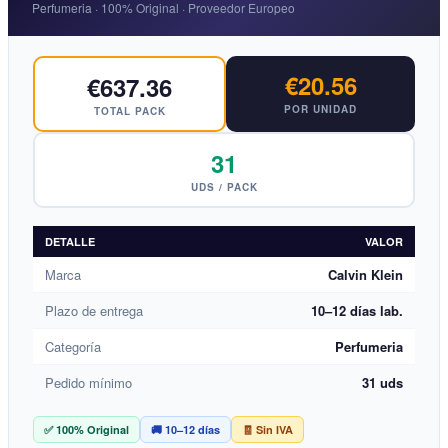
Perfumeria · 100% Original · Proveedor Europeo
€20.56
€637.36
POR UNIDAD
TOTAL PACK
31
UDS / PACK
DETALLE
VALOR
Marca
Calvin Klein
Plazo de entrega
10–12 días lab.
Categoría
Perfumeria
Pedido mínimo
31 uds
✅ 100% Original
🚚 10–12 días
🧾 Sin IVA