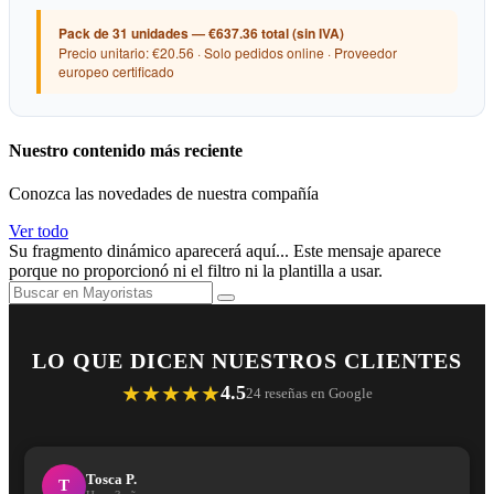
Pack de 31 unidades — €637.36 total (sin IVA)
Precio unitario: €20.56 · Solo pedidos online · Proveedor
europeo certificado
Nuestro contenido más reciente
Conozca las novedades de nuestra compañía
Ver todo
Su fragmento dinámico aparecerá aquí... Este mensaje aparece
porque no proporcionó ni el filtro ni la plantilla a usar.
LO QUE DICEN NUESTROS CLIENTES
★★★★★
4.5
24 reseñas en Google
Tosca P.
T