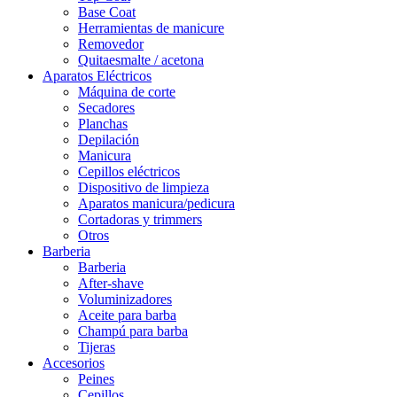
Base Coat
Herramientas de manicure
Removedor
Quitaesmalte / acetona
Aparatos Eléctricos
Máquina de corte
Secadores
Planchas
Depilación
Manicura
Cepillos eléctricos
Dispositivo de limpieza
Aparatos manicura/pedicura
Cortadoras y trimmers
Otros
Barberia
Barberia
After-shave
Voluminizadores
Aceite para barba
Champú para barba
Tijeras
Accesorios
Peines
Cepillos