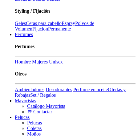
Styling / Fijación
Geles
Ceras para cabello
Espray
Polvos de
Volumen
Fijacion
Permanente
Perfumes
Perfumes
Hombre
Mujeres
Unisex
Otros
Ambientadores
Desodorantes
Perfume en aceite
Ofertas y
Rebajas
Set / Regalos
Mayoristas
Catálogo Mayorista
💬 Contactar
Pelucas
Pelucas
Coletas
Moños