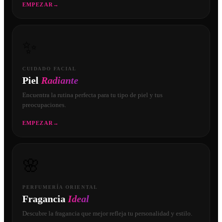
EMPEZAR
→
✨
CUIDADO FACIAL
Piel
Radiante
Encuentra la rutina perfecta para tu tipo de piel y tus
preocupaciones.
EMPEZAR
→
🌸
PERFUMERÍA ORIENTAL
Fragancia
Ideal
Descubre la fragancia que mejor refleja tu personalidad y estilo.