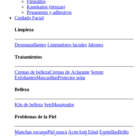
Flequillos
Kanekalon (trenzas)
Pegamento y adhesivos
Cuidado Facial
Limpieza
Desmaquillantes
Limpiadores faciales
Jabones
Tratamientos
Cremas de belleza
Cremas de Aclarante
Serum
Exfoliantes
Mascarillas
Protector solar
Belleza
Kits de belleza
Sets
Masajeador
Problemas de la Piel
Manchas oscuras
Piel opaca
Acne
Anti Edad
Espinillas
Brillo