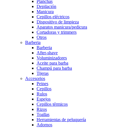
Planchas
Depilación
Manicura
Cepillos eléctricos
Dispositivo de limpieza
Aparatos manicura/pedicura
Cortadoras y trimmers
Otros
Barberia
Barberia
After-shave
Voluminizadores
Aceite para barba
Champú para barba
Tijeras
Accesorios
Peines
Cepillos
Rulos
Espejos
Cepillos térmicos
Rizos
Toallas
Herramientas de peluquería
Adornos