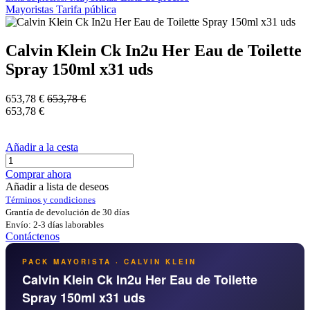
Mayoristas
Tarifa pública
Calvin Klein Ck In2u Her Eau de Toilette
Spray 150ml x31 uds
653,78
€
653,78
€
653,78
€
Añadir a la cesta
Comprar ahora
Añadir a lista de deseos
Términos y condiciones
Grantía de devolución de 30 días
Envío: 2-3 días laborables
Contáctenos
PACK MAYORISTA · CALVIN KLEIN
Calvin Klein Ck In2u Her Eau de Toilette
Spray 150ml x31 uds