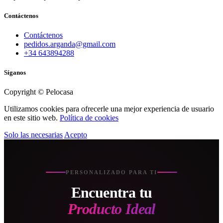
Contáctenos
Contáctenos
pedidos.arganda@gmail.com
+34 643894288
Síganos
Copyright © Pelocasa
Utilizamos cookies para ofrecerle una mejor experiencia de usuario
en este sitio web.
Política de cookies
Solo las necesarias
Acepto
PERSONALIZADO PARA TI
Encuentra tu
Producto Ideal