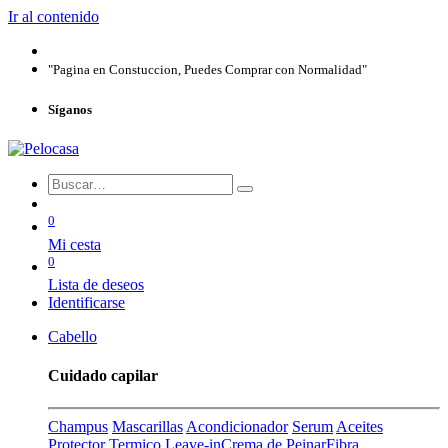
Ir al contenido
"Pagina en Constuccion, Puedes Comprar con Normalidad"
Síganos
0
Mi cesta
0
Lista de deseos
Identificarse
Cabello
Cuidado capilar
Champus
Mascarillas
Acondicionador
Serum
Aceites
Protector Termico
Leave-in
Crema de Peinar
Fibra