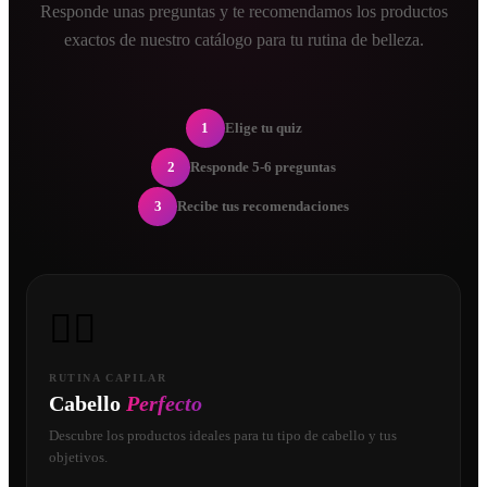
Responde unas preguntas y te recomendamos los productos
exactos de nuestro catálogo para tu rutina de belleza.
1
Elige tu quiz
2
Responde 5-6 preguntas
3
Recibe tus recomendaciones
💇‍♀️
RUTINA CAPILAR
Cabello
Perfecto
Descubre los productos ideales para tu tipo de cabello y tus
objetivos.