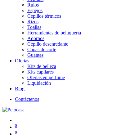
Rulos
Espejos
Cepillos térmicos
Rizos
Toallas
Herramientas de peluquería
Adornos
Cepillo desenredante
Capas de corte
Guantes
Ofertas
Kits de belleza
Kits capilares
Ofertas en perfume
Liquidación
Blog
Contáctenos
0
0