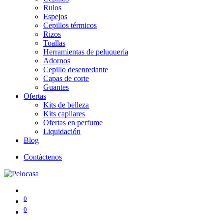
Rulos
Espejos
Cepillos térmicos
Rizos
Toallas
Herramientas de peluquería
Adornos
Cepillo desenredante
Capas de corte
Guantes
Ofertas
Kits de belleza
Kits capilares
Ofertas en perfume
Liquidación
Blog
Contáctenos
0
0