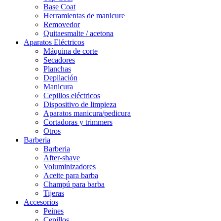
Base Coat
Herramientas de manicure
Removedor
Quitaesmalte / acetona
Aparatos Eléctricos
Máquina de corte
Secadores
Planchas
Depilación
Manicura
Cepillos eléctricos
Dispositivo de limpieza
Aparatos manicura/pedicura
Cortadoras y trimmers
Otros
Barberia
Barberia
After-shave
Voluminizadores
Aceite para barba
Champú para barba
Tijeras
Accesorios
Peines
Cepillos