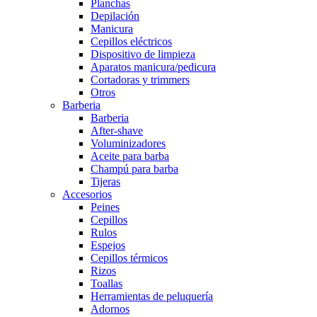
Planchas
Depilación
Manicura
Cepillos eléctricos
Dispositivo de limpieza
Aparatos manicura/pedicura
Cortadoras y trimmers
Otros
Barberia
Barberia
After-shave
Voluminizadores
Aceite para barba
Champú para barba
Tijeras
Accesorios
Peines
Cepillos
Rulos
Espejos
Cepillos térmicos
Rizos
Toallas
Herramientas de peluquería
Adornos