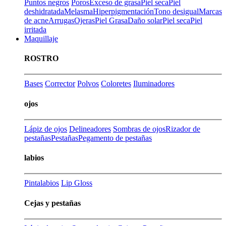
Puntos negros
Poros
Exceso de grasa
Piel seca
Piel
deshidratada
Melasma
Hiperpigmentación
Tono desigual
Marcas
de acne
Arrugas
Ojeras
Piel Grasa
Daño solar
Piel seca
Piel
irritada
Maquillaje
ROSTRO
Bases
Corrector
Polvos
Coloretes
Iluminadores
ojos
Lápiz de ojos
Delineadores
Sombras de ojos
Rizador de
pestañas
Pestañas
Pegamento de pestañas
labios
Pintalabios
Lip Gloss
Cejas y pestañas