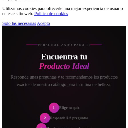
Utilizamos cookies para ofrecerle una mejor experiencia de usuario
en este sitio web.
Política de cookies
Solo las necesarias
Acepto
PERSONALIZADO PARA TI
Encuentra tu
Producto Ideal
Responde unas preguntas y te recomendamos los productos
exactos de nuestro catálogo para tu rutina de belleza.
1
Elige tu quiz
2
Responde 5-6 preguntas