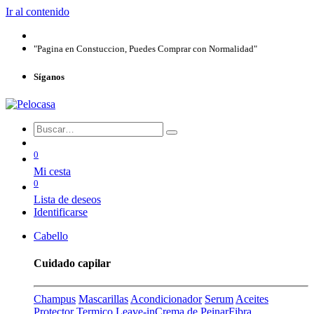
Ir al contenido
"Pagina en Constuccion, Puedes Comprar con Normalidad"
Síganos
0
Mi cesta
0
Lista de deseos
Identificarse
Cabello
Cuidado capilar
Champus
Mascarillas
Acondicionador
Serum
Aceites
Protector Termico
Leave-in
Crema de Peinar
Fibra