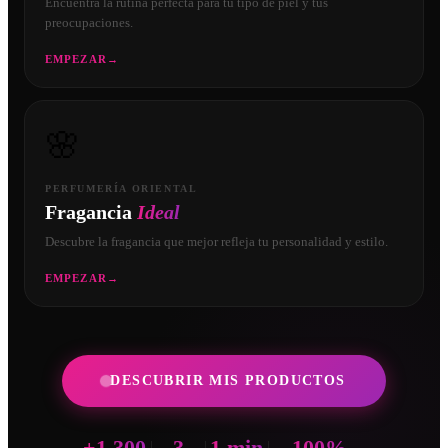
Encuentra la rutina perfecta para tu tipo de piel y tus
preocupaciones.
EMPEZAR
→
🌸
PERFUMERÍA ORIENTAL
Fragancia
Ideal
Descubre la fragancia que mejor refleja tu personalidad y estilo.
EMPEZAR
→
DESCUBRIR MIS PRODUCTOS
+1.300
3
1 min
100%