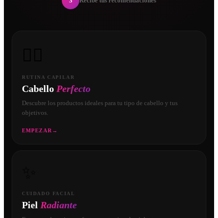
3
Recibe tus recomendaciones
💇‍♀️
RUTINA CAPILAR
Cabello
Perfecto
Descubre los productos ideales para tu tipo de cabello y tus
objetivos.
EMPEZAR
→
✨
CUIDADO FACIAL
Piel
Radiante