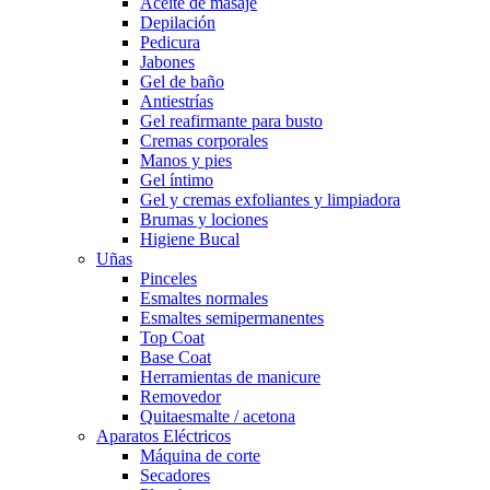
Aceite de masaje
Depilación
Pedicura
Jabones
Gel de baño
Antiestrías
Gel reafirmante para busto
Cremas corporales
Manos y pies
Gel íntimo
Gel y cremas exfoliantes y limpiadora
Brumas y lociones
Higiene Bucal
Uñas
Pinceles
Esmaltes normales
Esmaltes semipermanentes
Top Coat
Base Coat
Herramientas de manicure
Removedor
Quitaesmalte / acetona
Aparatos Eléctricos
Máquina de corte
Secadores