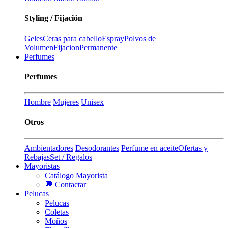
Styling / Fijación
Geles
Ceras para cabello
Espray
Polvos de
Volumen
Fijacion
Permanente
Perfumes
Perfumes
Hombre
Mujeres
Unisex
Otros
Ambientadores
Desodorantes
Perfume en aceite
Ofertas y
Rebajas
Set / Regalos
Mayoristas
Catálogo Mayorista
💬 Contactar
Pelucas
Pelucas
Coletas
Moños