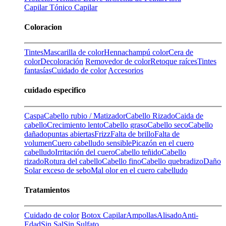
Capilar
Tónico Capilar
Coloracion
Tintes
Mascarilla de color
Henna
champú color
Cera de
color
Decoloración
Removedor de color
Retoque raíces
Tintes
fantasías
Cuidado de color
Accesorios
cuidado especifico
Caspa
Cabello rubio / Matizador
Cabello Rizado
Caida de
cabello
Crecimiento lento
Cabello graso
Cabello seco
Cabello
dañado
puntas abiertas
Frizz
Falta de brillo
Falta de
volumen
Cuero cabelludo sensible
Picazón en el cuero
cabelludo
Irritación del cuero
Cabello teñido
Cabello
rizado
Rotura del cabello
Cabello fino
Cabello quebradizo
Daño
Solar
exceso de sebo
Mal olor en el cuero cabelludo
Tratamientos
Cuidado de color
Botox Capilar
Ampollas
Alisado
Anti-
Edad
Sin Sal
Sin Sulfato