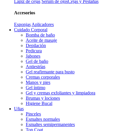
Lápiz de cejas
Serum de ojos
Cejas y Pestañas
Accesorios
Esponjas
Aplicadores
Cuidado Corporal
Bomba de baño
Aceite de masaje
Depilación
Pedicura
Jabones
Gel de baño
Antiestrías
Gel reafirmante para busto
Cremas corporales
Manos y pies
Gel íntimo
Gel y cremas exfoliantes y limpiadora
Brumas y lociones
Higiene Bucal
Uñas
Pinceles
Esmaltes normales
Esmaltes semipermanentes
Top Coat