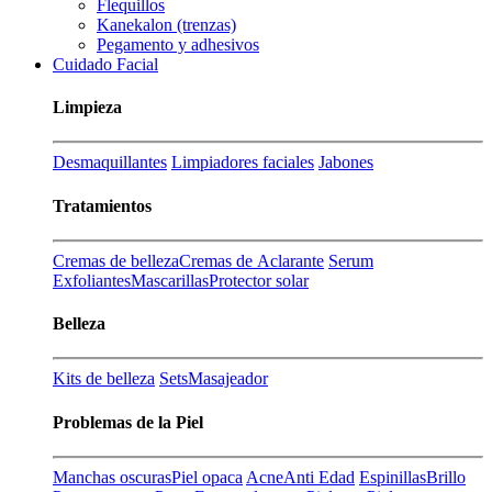
Flequillos
Kanekalon (trenzas)
Pegamento y adhesivos
Cuidado Facial
Limpieza
Desmaquillantes
Limpiadores faciales
Jabones
Tratamientos
Cremas de belleza
Cremas de Aclarante
Serum
Exfoliantes
Mascarillas
Protector solar
Belleza
Kits de belleza
Sets
Masajeador
Problemas de la Piel
Manchas oscuras
Piel opaca
Acne
Anti Edad
Espinillas
Brillo