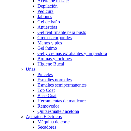
Aceite de masaje
Depilación
Pedicura
Jabones
Gel de baño
Antiestrías
Gel reafirmante para busto
Cremas corporales
Manos y pies
Gel íntimo
Gel y cremas exfoliantes y limpiadora
Brumas y lociones
Higiene Bucal
Uñas
Pinceles
Esmaltes normales
Esmaltes semipermanentes
Top Coat
Base Coat
Herramientas de manicure
Removedor
Quitaesmalte / acetona
Aparatos Eléctricos
Máquina de corte
Secadores