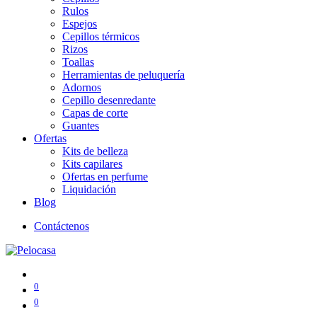
Rulos
Espejos
Cepillos térmicos
Rizos
Toallas
Herramientas de peluquería
Adornos
Cepillo desenredante
Capas de corte
Guantes
Ofertas
Kits de belleza
Kits capilares
Ofertas en perfume
Liquidación
Blog
Contáctenos
0
0