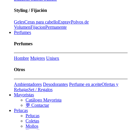
Styling / Fijación
Geles
Ceras para cabello
Espray
Polvos de
Volumen
Fijacion
Permanente
Perfumes
Perfumes
Hombre
Mujeres
Unisex
Otros
Ambientadores
Desodorantes
Perfume en aceite
Ofertas y
Rebajas
Set / Regalos
Mayoristas
Catálogo Mayorista
💬 Contactar
Pelucas
Pelucas
Coletas
Moños