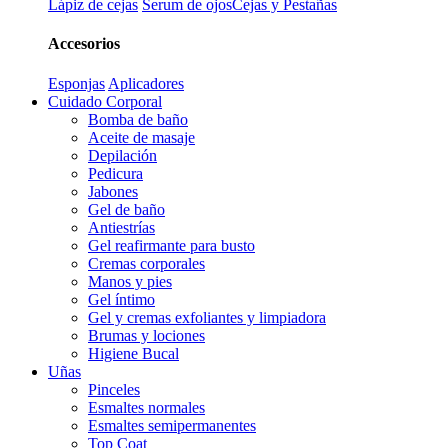
Lápiz de cejas
Serum de ojos
Cejas y Pestañas
Accesorios
Esponjas
Aplicadores
Cuidado Corporal
Bomba de baño
Aceite de masaje
Depilación
Pedicura
Jabones
Gel de baño
Antiestrías
Gel reafirmante para busto
Cremas corporales
Manos y pies
Gel íntimo
Gel y cremas exfoliantes y limpiadora
Brumas y lociones
Higiene Bucal
Uñas
Pinceles
Esmaltes normales
Esmaltes semipermanentes
Top Coat