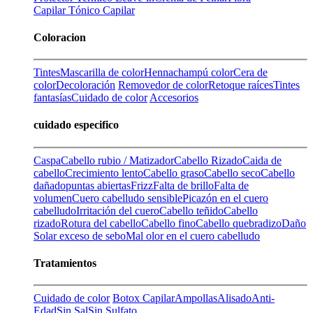
Capilar
Tónico Capilar
Coloracion
Tintes
Mascarilla de color
Henna
champú color
Cera de
color
Decoloración
Removedor de color
Retoque raíces
Tintes
fantasías
Cuidado de color
Accesorios
cuidado especifico
Caspa
Cabello rubio / Matizador
Cabello Rizado
Caida de
cabello
Crecimiento lento
Cabello graso
Cabello seco
Cabello
dañado
puntas abiertas
Frizz
Falta de brillo
Falta de
volumen
Cuero cabelludo sensible
Picazón en el cuero
cabelludo
Irritación del cuero
Cabello teñido
Cabello
rizado
Rotura del cabello
Cabello fino
Cabello quebradizo
Daño
Solar
exceso de sebo
Mal olor en el cuero cabelludo
Tratamientos
Cuidado de color
Botox Capilar
Ampollas
Alisado
Anti-
Edad
Sin Sal
Sin Sulfato