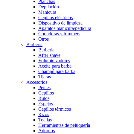
Planchas
Depilación
Manicura
Cepillos eléctricos
Dispositivo de limpieza
Aparatos manicura/pedicura
Cortadoras y trimmers
Otros
Barberia
Barberia
After-shave
Voluminizadores
Aceite para barba
Champú para barba
Tijeras
Accesorios
Peines
Cepillos
Rulos
Espejos
Cepillos térmicos
Rizos
Toallas
Herramientas de peluquería
Adornos