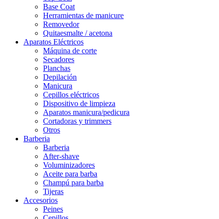
Base Coat
Herramientas de manicure
Removedor
Quitaesmalte / acetona
Aparatos Eléctricos
Máquina de corte
Secadores
Planchas
Depilación
Manicura
Cepillos eléctricos
Dispositivo de limpieza
Aparatos manicura/pedicura
Cortadoras y trimmers
Otros
Barberia
Barberia
After-shave
Voluminizadores
Aceite para barba
Champú para barba
Tijeras
Accesorios
Peines
Cepillos