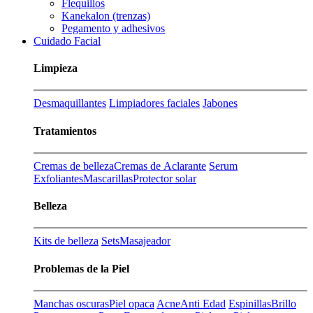
Flequillos
Kanekalon (trenzas)
Pegamento y adhesivos
Cuidado Facial
Limpieza
Desmaquillantes
Limpiadores faciales
Jabones
Tratamientos
Cremas de belleza
Cremas de Aclarante
Serum
Exfoliantes
Mascarillas
Protector solar
Belleza
Kits de belleza
Sets
Masajeador
Problemas de la Piel
Manchas oscuras
Piel opaca
Acne
Anti Edad
Espinillas
Brillo