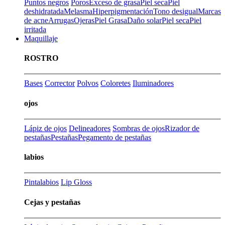
Puntos negros
Poros
Exceso de grasa
Piel seca
Piel
deshidratada
Melasma
Hiperpigmentación
Tono desigual
Marcas
de acne
Arrugas
Ojeras
Piel Grasa
Daño solar
Piel seca
Piel
irritada
Maquillaje
ROSTRO
Bases
Corrector
Polvos
Coloretes
Iluminadores
ojos
Lápiz de ojos
Delineadores
Sombras de ojos
Rizador de
pestañas
Pestañas
Pegamento de pestañas
labios
Pintalabios
Lip Gloss
Cejas y pestañas