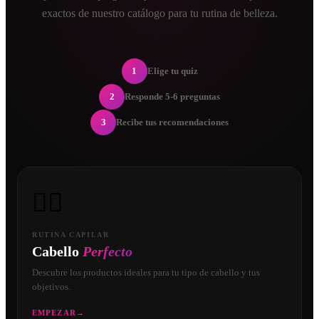
exactos de nuestro catálogo para tu rutina de belleza.
1
Elige tu quiz
2
Responde 5-6 preguntas
3
Recibe tus recomendaciones
💇‍♀️
RUTINA CAPILAR
Cabello
Perfecto
Descubre los productos ideales para tu tipo de cabello y tus
objetivos.
EMPEZAR
→