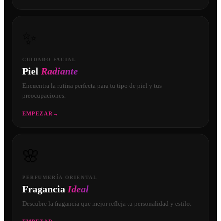
✨
CUIDADO FACIAL
Piel
Radiante
Encuentra la rutina perfecta para tu tipo de piel y tus
preocupaciones.
EMPEZAR
→
🌸
PERFUMERÍA ORIENTAL
Fragancia
Ideal
Descubre la fragancia que mejor refleja tu personalidad y estilo.