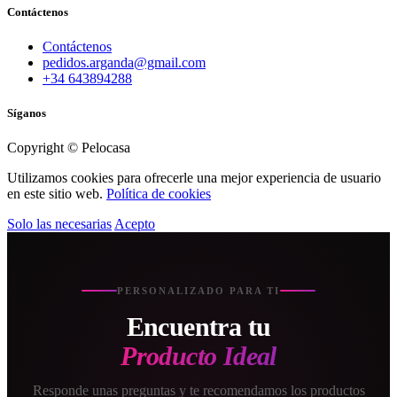
Contáctenos
Contáctenos
pedidos.arganda@gmail.com
+34 643894288
Síganos
Copyright © Pelocasa
Utilizamos cookies para ofrecerle una mejor experiencia de usuario
en este sitio web.
Política de cookies
Solo las necesarias
Acepto
PERSONALIZADO PARA TI
Encuentra tu
Producto Ideal
Responde unas preguntas y te recomendamos los productos