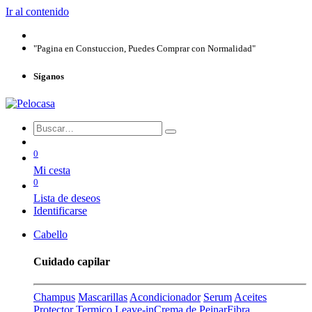
Ir al contenido
"Pagina en Constuccion, Puedes Comprar con Normalidad"
Síganos
0
Mi cesta
0
Lista de deseos
Identificarse
Cabello
Cuidado capilar
Champus
Mascarillas
Acondicionador
Serum
Aceites
Protector Termico
Leave-in
Crema de Peinar
Fibra