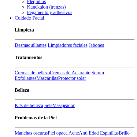
Flequillos
Kanekalon (trenzas)
Pegamento y adhesivos
Cuidado Facial
Limpieza
Desmaquillantes
Limpiadores faciales
Jabones
Tratamientos
Cremas de belleza
Cremas de Aclarante
Serum
Exfoliantes
Mascarillas
Protector solar
Belleza
Kits de belleza
Sets
Masajeador
Problemas de la Piel
Manchas oscuras
Piel opaca
Acne
Anti Edad
Espinillas
Brillo