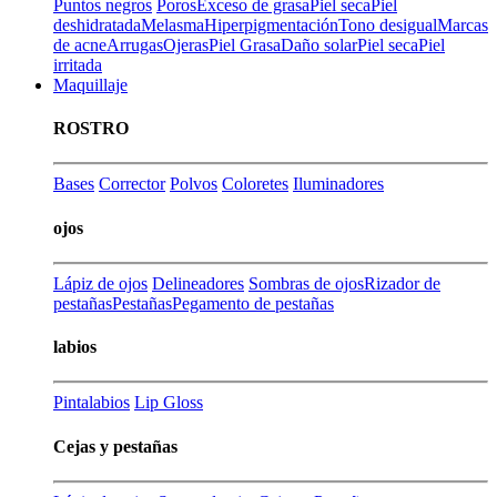
Puntos negros
Poros
Exceso de grasa
Piel seca
Piel
deshidratada
Melasma
Hiperpigmentación
Tono desigual
Marcas
de acne
Arrugas
Ojeras
Piel Grasa
Daño solar
Piel seca
Piel
irritada
Maquillaje
ROSTRO
Bases
Corrector
Polvos
Coloretes
Iluminadores
ojos
Lápiz de ojos
Delineadores
Sombras de ojos
Rizador de
pestañas
Pestañas
Pegamento de pestañas
labios
Pintalabios
Lip Gloss
Cejas y pestañas