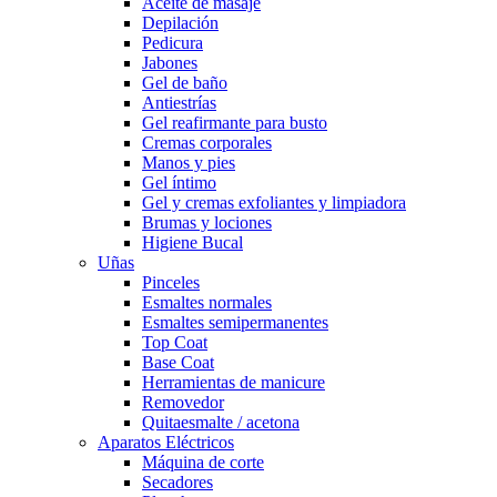
Aceite de masaje
Depilación
Pedicura
Jabones
Gel de baño
Antiestrías
Gel reafirmante para busto
Cremas corporales
Manos y pies
Gel íntimo
Gel y cremas exfoliantes y limpiadora
Brumas y lociones
Higiene Bucal
Uñas
Pinceles
Esmaltes normales
Esmaltes semipermanentes
Top Coat
Base Coat
Herramientas de manicure
Removedor
Quitaesmalte / acetona
Aparatos Eléctricos
Máquina de corte
Secadores