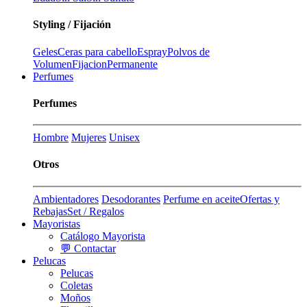
Styling / Fijación
Geles
Ceras para cabello
Espray
Polvos de
Volumen
Fijacion
Permanente
Perfumes
Perfumes
Hombre
Mujeres
Unisex
Otros
Ambientadores
Desodorantes
Perfume en aceite
Ofertas y
Rebajas
Set / Regalos
Mayoristas
Catálogo Mayorista
💬 Contactar
Pelucas
Pelucas
Coletas
Moños