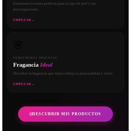
Encuentra la rutina perfecta para tu tipo de piel y tus
preocupaciones.
EMPEZAR
→
🌸
PERFUMERÍA ORIENTAL
Fragancia
Ideal
Descubre la fragancia que mejor refleja tu personalidad y estilo.
EMPEZAR
→
DESCUBRIR MIS PRODUCTOS