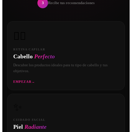
3
Recibe tus recomendaciones
💇‍♀️
RUTINA CAPILAR
Cabello
Perfecto
Descubre los productos ideales para tu tipo de cabello y tus
objetivos.
EMPEZAR
→
✨
CUIDADO FACIAL
Piel
Radiante