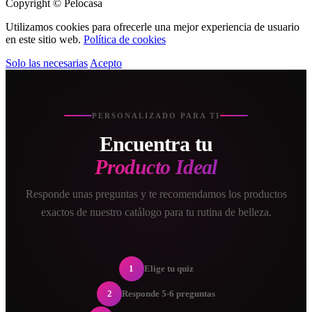
Copyright © Pelocasa
Utilizamos cookies para ofrecerle una mejor experiencia de usuario
en este sitio web.
Política de cookies
Solo las necesarias
Acepto
PERSONALIZADO PARA TI
Encuentra tu
Producto Ideal
Responde unas preguntas y te recomendamos los productos
exactos de nuestro catálogo para tu rutina de belleza.
1
Elige tu quiz
2
Responde 5-6 preguntas