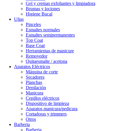
Gel y cremas exfoliantes y limpiadora
Brumas y lociones
Higiene Bucal
Uñas
Pinceles
Esmaltes normales
Esmaltes semipermanentes
Top Coat
Base Coat
Herramientas de manicure
Removedor
Quitaesmalte / acetona
Aparatos Eléctricos
Máquina de corte
Secadores
Planchas
Depilación
Manicura
Cepillos eléctricos
Dispositivo de limpieza
Aparatos manicura/pedicura
Cortadoras y trimmers
Otros
Barberia
Barberia