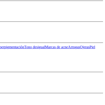
perpigmentación
Tono desigual
Marcas de acne
Arrugas
Ojeras
Piel