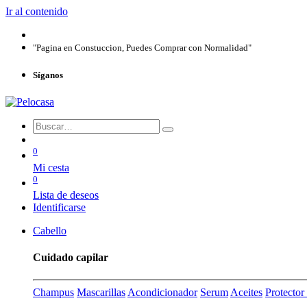
Ir al contenido
"Pagina en Constuccion, Puedes Comprar con Normalidad"
Síganos
0
Mi cesta
0
Lista de deseos
Identificarse
Cabello
Cuidado capilar
Champus
Mascarillas
Acondicionador
Serum
Aceites
Protecto