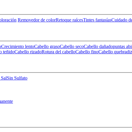
loración
Removedor de color
Retoque raíces
Tintes fantasías
Cuidado de
o
Crecimiento lento
Cabello graso
Cabello seco
Cabello dañado
puntas abi
o teñido
Cabello rizado
Rotura del cabello
Cabello fino
Cabello quebradi
 Sal
Sin Sulfato
anente