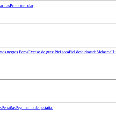
rillas
Protector solar
ntos negros
Poros
Exceso de grasa
Piel seca
Piel deshidratada
Melasma
Hi
s
Pestañas
Pegamento de pestañas