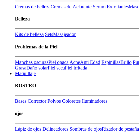
Cremas de belleza
Cremas de Aclarante
Serum
Exfoliantes
Masca
Belleza
Kits de belleza
Sets
Masajeador
Problemas de la Piel
Manchas oscuras
Piel opaca
Acne
Anti Edad
Espinillas
Brillo
Pu
Grasa
Daño solar
Piel seca
Piel irritada
Maquillaje
ROSTRO
Bases
Corrector
Polvos
Coloretes
Iluminadores
ojos
Lápiz de ojos
Delineadores
Sombras de ojos
Rizador de pestaña