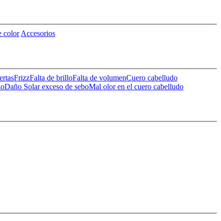
 color
Accesorios
ertas
Frizz
Falta de brillo
Falta de volumen
Cuero cabelludo
zo
Daño Solar
exceso de sebo
Mal olor en el cuero cabelludo