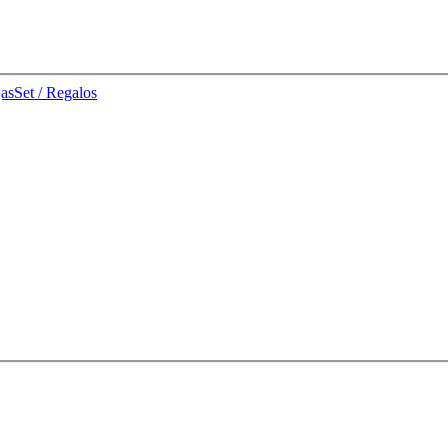
jas
Set / Regalos