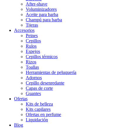
After-shave
Voluminizadores
Aceite para barba
Champú para barba
Tijeras
Accesorios
Peines
Cepillos
Rulos
Espejos
Cepillos térmicos
Rizos
Toallas
Herramientas de peluquería
Adornos
Cepillo desenredante
Capas de corte
Guantes
Ofertas
Kits de belleza
Kits capilares
Ofertas en perfume
Liquidación
Blog