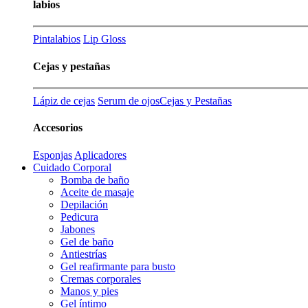
labios
Pintalabios
Lip Gloss
Cejas y pestañas
Lápiz de cejas
Serum de ojos
Cejas y Pestañas
Accesorios
Esponjas
Aplicadores
Cuidado Corporal
Bomba de baño
Aceite de masaje
Depilación
Pedicura
Jabones
Gel de baño
Antiestrías
Gel reafirmante para busto
Cremas corporales
Manos y pies
Gel íntimo