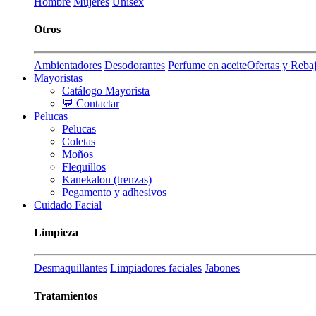
Hombre
Mujeres
Unisex
Otros
Ambientadores
Desodorantes
Perfume en aceite
Ofertas y Reba
Mayoristas
Catálogo Mayorista
💬 Contactar
Pelucas
Pelucas
Coletas
Moños
Flequillos
Kanekalon (trenzas)
Pegamento y adhesivos
Cuidado Facial
Limpieza
Desmaquillantes
Limpiadores faciales
Jabones
Tratamientos