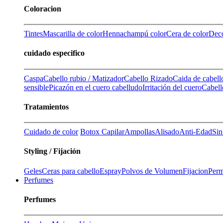
Coloracion
Tintes
Mascarilla de color
Henna
champú color
Cera de color
Deco
cuidado especifico
Caspa
Cabello rubio / Matizador
Cabello Rizado
Caida de cabell
sensible
Picazón en el cuero cabelludo
Irritación del cuero
Cabell
Tratamientos
Cuidado de color
Botox Capilar
Ampollas
Alisado
Anti-Edad
Sin
Styling / Fijación
Geles
Ceras para cabello
Espray
Polvos de Volumen
Fijacion
Perm
Perfumes
Perfumes