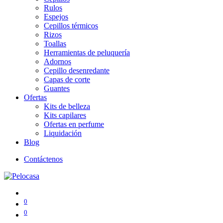
Rulos
Espejos
Cepillos térmicos
Rizos
Toallas
Herramientas de peluquería
Adornos
Cepillo desenredante
Capas de corte
Guantes
Ofertas
Kits de belleza
Kits capilares
Ofertas en perfume
Liquidación
Blog
Contáctenos
0
0