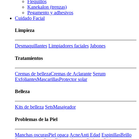
Flequillos
Kanekalon (trenzas)
Pegamento y adhesivos
Cuidado Facial
Limpieza
Desmaquillantes
Limpiadores faciales
Jabones
Tratamientos
Cremas de belleza
Cremas de Aclarante
Serum
Exfoliantes
Mascarillas
Protector solar
Belleza
Kits de belleza
Sets
Masajeador
Problemas de la Piel
Manchas oscuras
Piel opaca
Acne
Anti Edad
Espinillas
Brillo