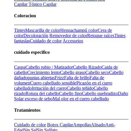
Capilar
Tónico Capilar
Coloracion
Tintes
Mascarilla de color
Henna
champú color
Cera de
color
Decoloración
Removedor de color
Retoque raíces
Tintes
fantasías
Cuidado de color
Accesorios
cuidado especifico
Caspa
Cabello rubio / Matizador
Cabello Rizado
Caida de
cabello
Crecimiento lento
Cabello graso
Cabello seco
Cabello
dañado
puntas abiertas
Frizz
Falta de brillo
Falta de
volumen
Cuero cabelludo sensible
Picazón en el cuero
cabelludo
Irritación del cuero
Cabello teñido
Cabello
rizado
Rotura del cabello
Cabello fino
Cabello quebradizo
Daño
Solar
exceso de sebo
Mal olor en el cuero cabelludo
Tratamientos
Cuidado de color
Botox Capilar
Ampollas
Alisado
Anti-
Edad
Sin Sal
Sin Sulfato