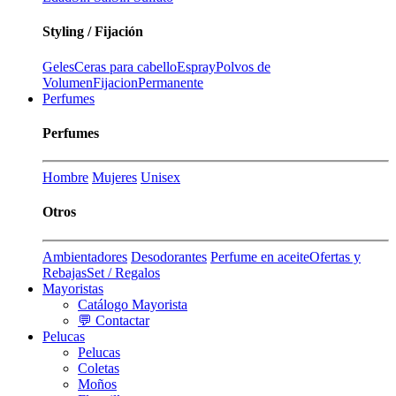
Styling / Fijación
Geles
Ceras para cabello
Espray
Polvos de
Volumen
Fijacion
Permanente
Perfumes
Perfumes
Hombre
Mujeres
Unisex
Otros
Ambientadores
Desodorantes
Perfume en aceite
Ofertas y
Rebajas
Set / Regalos
Mayoristas
Catálogo Mayorista
💬 Contactar
Pelucas
Pelucas
Coletas
Moños