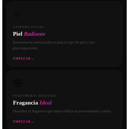
✨
CUIDADO FACIAL
Piel
Radiante
Encuentra la rutina perfecta para tu tipo de piel y tus
preocupaciones.
EMPEZAR
→
🌸
PERFUMERÍA ORIENTAL
Fragancia
Ideal
Descubre la fragancia que mejor refleja tu personalidad y estilo.
EMPEZAR
→