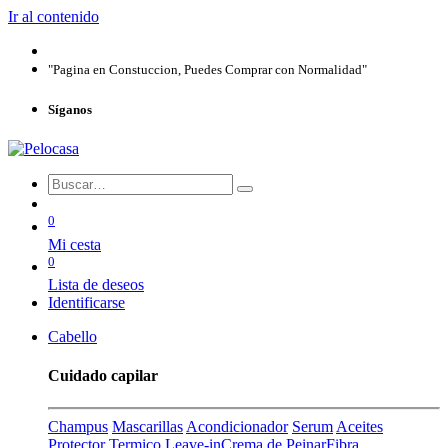
Ir al contenido
"Pagina en Constuccion, Puedes Comprar con Normalidad"
Síganos
0
Mi cesta
0
Lista de deseos
Identificarse
Cabello
Cuidado capilar
Champus
Mascarillas
Acondicionador
Serum
Aceites
Protector Termico
Leave-in
Crema de Peinar
Fibra