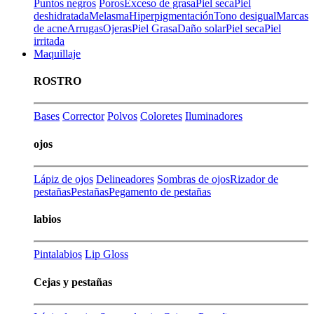
Puntos negros
Poros
Exceso de grasa
Piel seca
Piel
deshidratada
Melasma
Hiperpigmentación
Tono desigual
Marcas
de acne
Arrugas
Ojeras
Piel Grasa
Daño solar
Piel seca
Piel
irritada
Maquillaje
ROSTRO
Bases
Corrector
Polvos
Coloretes
Iluminadores
ojos
Lápiz de ojos
Delineadores
Sombras de ojos
Rizador de
pestañas
Pestañas
Pegamento de pestañas
labios
Pintalabios
Lip Gloss
Cejas y pestañas