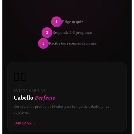
1
Elige tu quiz
2
Responde 5-6 preguntas
3
Recibe tus recomendaciones
💇‍♀️
RUTINA CAPILAR
Cabello
Perfecto
Descubre los productos ideales para tu tipo de cabello y tus
objetivos.
EMPEZAR
→