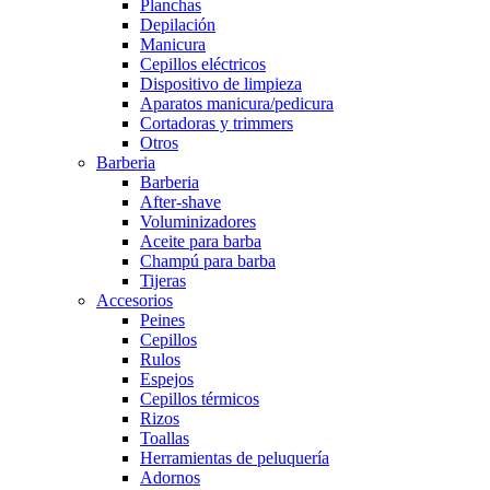
Planchas
Depilación
Manicura
Cepillos eléctricos
Dispositivo de limpieza
Aparatos manicura/pedicura
Cortadoras y trimmers
Otros
Barberia
Barberia
After-shave
Voluminizadores
Aceite para barba
Champú para barba
Tijeras
Accesorios
Peines
Cepillos
Rulos
Espejos
Cepillos térmicos
Rizos
Toallas
Herramientas de peluquería
Adornos