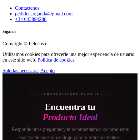
Contáctenos
pedidos.arganda@gmail.com
+34 643894288
Síganos
Copyright © Pelocasa
Utilizamos cookies para ofrecerle una mejor experiencia de usuario
en este sitio web.
Política de cookies
Solo las necesarias
Acepto
PERSONALIZADO PARA TI
Encuentra tu
Producto Ideal
Responde unas preguntas y te recomendamos los productos
exactos de nuestro catálogo para tu rutina de belleza.