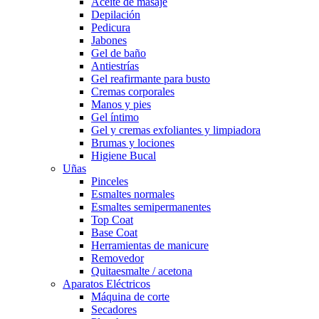
Aceite de masaje
Depilación
Pedicura
Jabones
Gel de baño
Antiestrías
Gel reafirmante para busto
Cremas corporales
Manos y pies
Gel íntimo
Gel y cremas exfoliantes y limpiadora
Brumas y lociones
Higiene Bucal
Uñas
Pinceles
Esmaltes normales
Esmaltes semipermanentes
Top Coat
Base Coat
Herramientas de manicure
Removedor
Quitaesmalte / acetona
Aparatos Eléctricos
Máquina de corte
Secadores