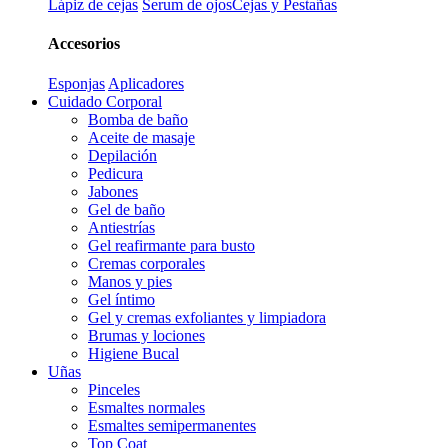
Lápiz de cejas
Serum de ojos
Cejas y Pestañas
Accesorios
Esponjas
Aplicadores
Cuidado Corporal
Bomba de baño
Aceite de masaje
Depilación
Pedicura
Jabones
Gel de baño
Antiestrías
Gel reafirmante para busto
Cremas corporales
Manos y pies
Gel íntimo
Gel y cremas exfoliantes y limpiadora
Brumas y lociones
Higiene Bucal
Uñas
Pinceles
Esmaltes normales
Esmaltes semipermanentes
Top Coat