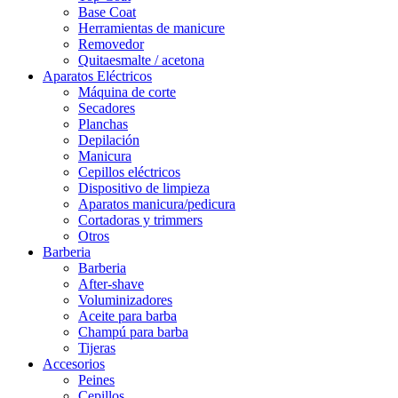
Base Coat
Herramientas de manicure
Removedor
Quitaesmalte / acetona
Aparatos Eléctricos
Máquina de corte
Secadores
Planchas
Depilación
Manicura
Cepillos eléctricos
Dispositivo de limpieza
Aparatos manicura/pedicura
Cortadoras y trimmers
Otros
Barberia
Barberia
After-shave
Voluminizadores
Aceite para barba
Champú para barba
Tijeras
Accesorios
Peines
Cepillos