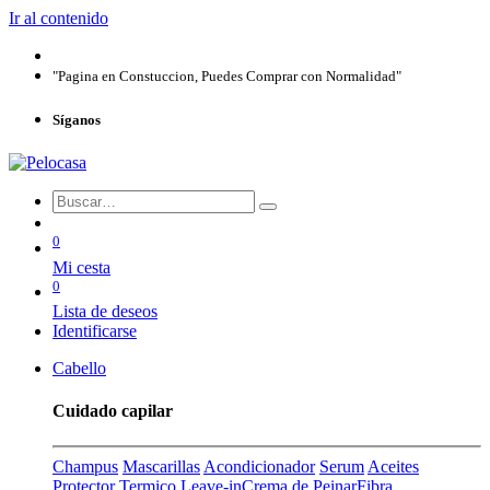
Ir al contenido
"Pagina en Constuccion, Puedes Comprar con Normalidad"
Síganos
0
Mi cesta
0
Lista de deseos
Identificarse
Cabello
Cuidado capilar
Champus
Mascarillas
Acondicionador
Serum
Aceites
Protector Termico
Leave-in
Crema de Peinar
Fibra