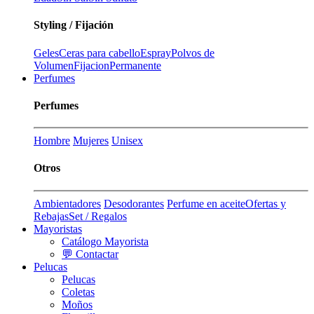
Styling / Fijación
Geles
Ceras para cabello
Espray
Polvos de
Volumen
Fijacion
Permanente
Perfumes
Perfumes
Hombre
Mujeres
Unisex
Otros
Ambientadores
Desodorantes
Perfume en aceite
Ofertas y
Rebajas
Set / Regalos
Mayoristas
Catálogo Mayorista
💬 Contactar
Pelucas
Pelucas
Coletas
Moños