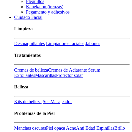
Flequillos
Kanekalon (trenzas)
Pegamento y adhesivos
Cuidado Facial
Limpieza
Desmaquillantes
Limpiadores faciales
Jabones
Tratamientos
Cremas de belleza
Cremas de Aclarante
Serum
Exfoliantes
Mascarillas
Protector solar
Belleza
Kits de belleza
Sets
Masajeador
Problemas de la Piel
Manchas oscuras
Piel opaca
Acne
Anti Edad
Espinillas
Brillo