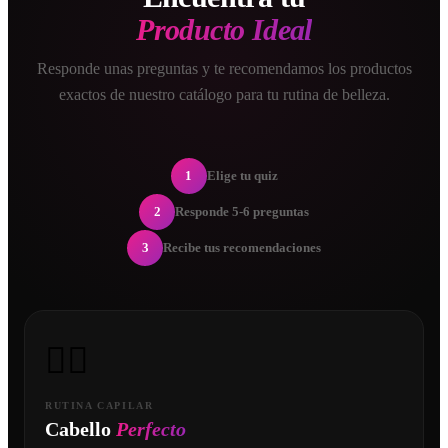
Producto Ideal
Responde unas preguntas y te recomendamos los productos
exactos de nuestro catálogo para tu rutina de belleza.
1
Elige tu quiz
2
Responde 5-6 preguntas
3
Recibe tus recomendaciones
💇‍♀️
RUTINA CAPILAR
Cabello
Perfecto