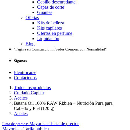
Cepillo desenredante
Capas de corte
Guantes
Ofertas
Kits de belleza
Kits capilares
Ofertas en perfume
Liquidación
Blog
"Pagina en Constuccion, Puedes Comprar con Normalidad"
Síganos
Identificarse
Contáctenos
Todos los productos
Cuidado Capilar
Aceites
Batana Oil 100% RAW Rkbien – Nutrición Pura para
Cabello y Piel (120 g)
Aceites
Mayoristas
Lista de precios
Lista de precios:
Mayoristas
Tarifa pública