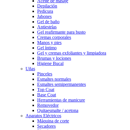
Aceite de masaje
Depilación
Pedicura
Jabones
Gel de baño
Antiestrías
Gel reafirmante para busto
Cremas corporales
Manos y pies
Gel íntimo
Gel y cremas exfoliantes y limpiadora
Brumas y lociones
Higiene Bucal
Uñas
Pinceles
Esmaltes normales
Esmaltes semipermanentes
Top Coat
Base Coat
Herramientas de manicure
Removedor
Quitaesmalte / acetona
Aparatos Eléctricos
Máquina de corte
Secadores