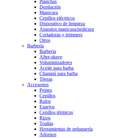
Planchas
Depilación
Manicura
Cepillos eléctricos
Dispositivo de limpieza
Aparatos manicura/pedicura
Cortadoras y trimmers
Otros
Barberia
Barberia
After-shave
Voluminizadores
Aceite para barba
Champú para barba
Tijeras
Accesorios
Peines
Cepillos
Rulos
Espejos
Cepillos térmicos
Rizos
Toallas
Herramientas de peluquería
Adornos