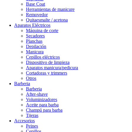
Base Coat
Herramientas de manicure
Removedor
Quitaesmalte / acetona
Aparatos Eléctricos
Máquina de corte
Secadores
Planchas
Depilación
Manicura
Cepillos eléctricos
Dispositivo de limpieza
Aparatos manicura/pedicura
Cortadoras y trimmers
Otros
Barberia
Barberia
After-shave
Voluminizadores
Aceite para barba
Champú para barba
Tijeras
Accesorios
Peines
Cepillos