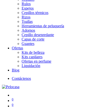
Rulos
Espejos
Cepillos térmicos
Rizos
Toallas
Herramientas de peluquería
Adornos
Cepillo desenredante
Capas de corte
Guantes
Ofertas
Kits de belleza
Kits capilares
Ofertas en perfume
Liquidación
Blog
Contáctenos
0
0