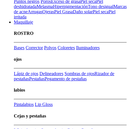
Puntos negros
Poros
Exceso de grasa
Piel seca
Piel
deshidratada
Melasma
Hiperpigmentación
Tono desigual
Marcas
de acne
Arrugas
Ojeras
Piel Grasa
Daño solar
Piel seca
Piel
irritada
Maquillaje
ROSTRO
Bases
Corrector
Polvos
Coloretes
Iluminadores
ojos
Lápiz de ojos
Delineadores
Sombras de ojos
Rizador de
pestañas
Pestañas
Pegamento de pestañas
labios
Pintalabios
Lip Gloss
Cejas y pestañas