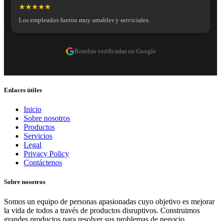
★★★★★
Los empleados fueron muy amables y serviciales.
Reseñas verificadas en Google
Enlaces útiles
Inicio
Sobre nosotros
Productos
Servicios
Legal
Privacy Policy
Contáctenos
Sobre nosotros
Somos un equipo de personas apasionadas cuyo objetivo es mejorar
la vida de todos a través de productos disruptivos. Construimos
grandes productos para resolver sus problemas de negocio.