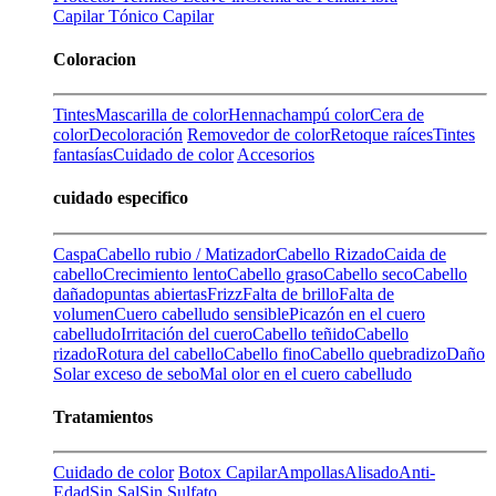
Capilar
Tónico Capilar
Coloracion
Tintes
Mascarilla de color
Henna
champú color
Cera de
color
Decoloración
Removedor de color
Retoque raíces
Tintes
fantasías
Cuidado de color
Accesorios
cuidado especifico
Caspa
Cabello rubio / Matizador
Cabello Rizado
Caida de
cabello
Crecimiento lento
Cabello graso
Cabello seco
Cabello
dañado
puntas abiertas
Frizz
Falta de brillo
Falta de
volumen
Cuero cabelludo sensible
Picazón en el cuero
cabelludo
Irritación del cuero
Cabello teñido
Cabello
rizado
Rotura del cabello
Cabello fino
Cabello quebradizo
Daño
Solar
exceso de sebo
Mal olor en el cuero cabelludo
Tratamientos
Cuidado de color
Botox Capilar
Ampollas
Alisado
Anti-
Edad
Sin Sal
Sin Sulfato