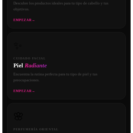
Descubre los productos ideales para tu tipo de cabello y tus
objetivos.
EMPEZAR
→
✨
CUIDADO FACIAL
Piel
Radiante
Encuentra la rutina perfecta para tu tipo de piel y tus
preocupaciones.
EMPEZAR
→
🌸
PERFUMERÍA ORIENTAL