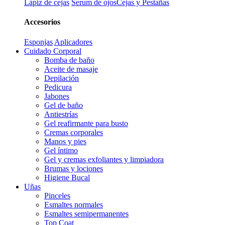
Lápiz de cejas
Serum de ojos
Cejas y Pestañas
Accesorios
Esponjas
Aplicadores
Cuidado Corporal
Bomba de baño
Aceite de masaje
Depilación
Pedicura
Jabones
Gel de baño
Antiestrías
Gel reafirmante para busto
Cremas corporales
Manos y pies
Gel íntimo
Gel y cremas exfoliantes y limpiadora
Brumas y lociones
Higiene Bucal
Uñas
Pinceles
Esmaltes normales
Esmaltes semipermanentes
Top Coat