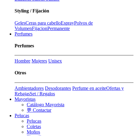
Styling / Fijación
Geles
Ceras para cabello
Espray
Polvos de
Volumen
Fijacion
Permanente
Perfumes
Perfumes
Hombre
Mujeres
Unisex
Otros
Ambientadores
Desodorantes
Perfume en aceite
Ofertas y
Rebajas
Set / Regalos
Mayoristas
Catálogo Mayorista
💬 Contactar
Pelucas
Pelucas
Coletas
Moños