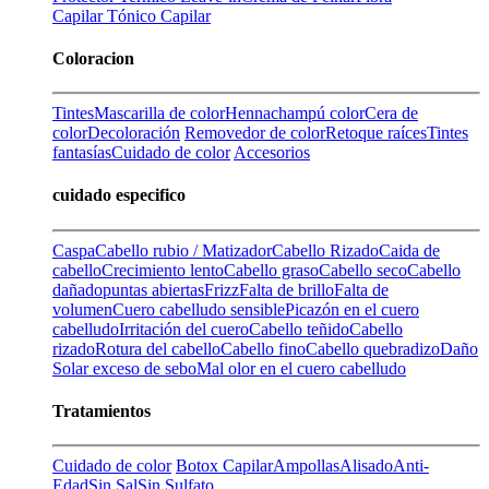
Capilar
Tónico Capilar
Coloracion
Tintes
Mascarilla de color
Henna
champú color
Cera de
color
Decoloración
Removedor de color
Retoque raíces
Tintes
fantasías
Cuidado de color
Accesorios
cuidado especifico
Caspa
Cabello rubio / Matizador
Cabello Rizado
Caida de
cabello
Crecimiento lento
Cabello graso
Cabello seco
Cabello
dañado
puntas abiertas
Frizz
Falta de brillo
Falta de
volumen
Cuero cabelludo sensible
Picazón en el cuero
cabelludo
Irritación del cuero
Cabello teñido
Cabello
rizado
Rotura del cabello
Cabello fino
Cabello quebradizo
Daño
Solar
exceso de sebo
Mal olor en el cuero cabelludo
Tratamientos
Cuidado de color
Botox Capilar
Ampollas
Alisado
Anti-
Edad
Sin Sal
Sin Sulfato