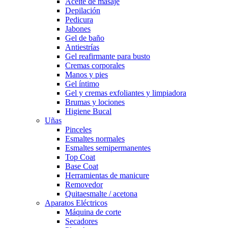
Aceite de masaje
Depilación
Pedicura
Jabones
Gel de baño
Antiestrías
Gel reafirmante para busto
Cremas corporales
Manos y pies
Gel íntimo
Gel y cremas exfoliantes y limpiadora
Brumas y lociones
Higiene Bucal
Uñas
Pinceles
Esmaltes normales
Esmaltes semipermanentes
Top Coat
Base Coat
Herramientas de manicure
Removedor
Quitaesmalte / acetona
Aparatos Eléctricos
Máquina de corte
Secadores