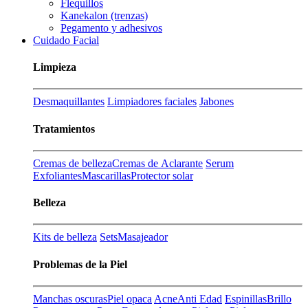
Flequillos
Kanekalon (trenzas)
Pegamento y adhesivos
Cuidado Facial
Limpieza
Desmaquillantes
Limpiadores faciales
Jabones
Tratamientos
Cremas de belleza
Cremas de Aclarante
Serum
Exfoliantes
Mascarillas
Protector solar
Belleza
Kits de belleza
Sets
Masajeador
Problemas de la Piel
Manchas oscuras
Piel opaca
Acne
Anti Edad
Espinillas
Brillo