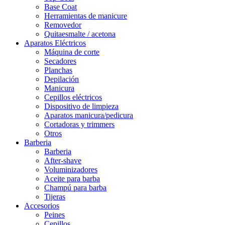
Base Coat
Herramientas de manicure
Removedor
Quitaesmalte / acetona
Aparatos Eléctricos
Máquina de corte
Secadores
Planchas
Depilación
Manicura
Cepillos eléctricos
Dispositivo de limpieza
Aparatos manicura/pedicura
Cortadoras y trimmers
Otros
Barberia
Barberia
After-shave
Voluminizadores
Aceite para barba
Champú para barba
Tijeras
Accesorios
Peines
Cepillos