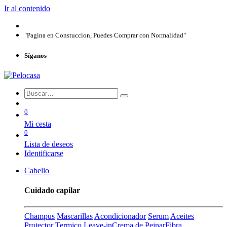
Ir al contenido
"Pagina en Constuccion, Puedes Comprar con Normalidad"
Síganos
0
Mi cesta
0
Lista de deseos
Identificarse
Cabello
Cuidado capilar
Champus
Mascarillas
Acondicionador
Serum
Aceites
Protector Termico
Leave-in
Crema de Peinar
Fibra