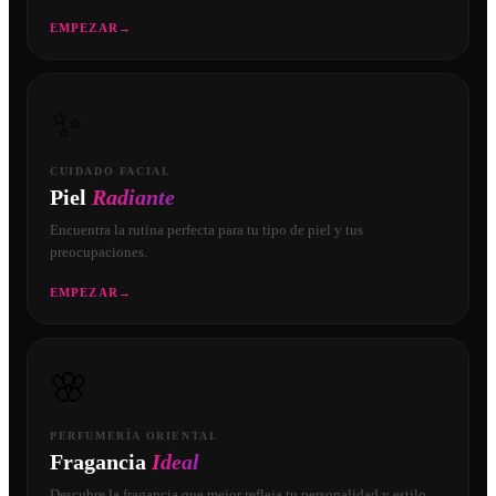
EMPEZAR
→
✨
CUIDADO FACIAL
Piel
Radiante
Encuentra la rutina perfecta para tu tipo de piel y tus
preocupaciones.
EMPEZAR
→
🌸
PERFUMERÍA ORIENTAL
Fragancia
Ideal
Descubre la fragancia que mejor refleja tu personalidad y estilo.