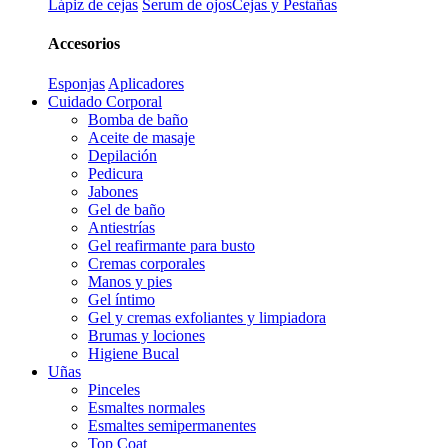
Lápiz de cejas
Serum de ojos
Cejas y Pestañas
Accesorios
Esponjas
Aplicadores
Cuidado Corporal
Bomba de baño
Aceite de masaje
Depilación
Pedicura
Jabones
Gel de baño
Antiestrías
Gel reafirmante para busto
Cremas corporales
Manos y pies
Gel íntimo
Gel y cremas exfoliantes y limpiadora
Brumas y lociones
Higiene Bucal
Uñas
Pinceles
Esmaltes normales
Esmaltes semipermanentes
Top Coat