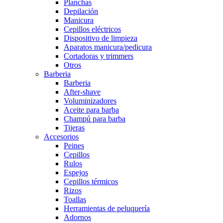
Planchas
Depilación
Manicura
Cepillos eléctricos
Dispositivo de limpieza
Aparatos manicura/pedicura
Cortadoras y trimmers
Otros
Barberia
Barberia
After-shave
Voluminizadores
Aceite para barba
Champú para barba
Tijeras
Accesorios
Peines
Cepillos
Rulos
Espejos
Cepillos térmicos
Rizos
Toallas
Herramientas de peluquería
Adornos