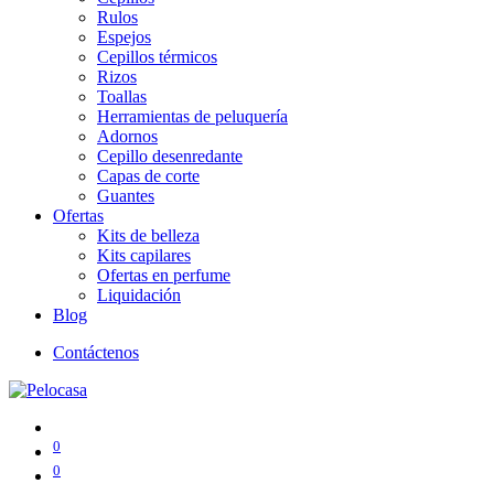
Rulos
Espejos
Cepillos térmicos
Rizos
Toallas
Herramientas de peluquería
Adornos
Cepillo desenredante
Capas de corte
Guantes
Ofertas
Kits de belleza
Kits capilares
Ofertas en perfume
Liquidación
Blog
Contáctenos
0
0