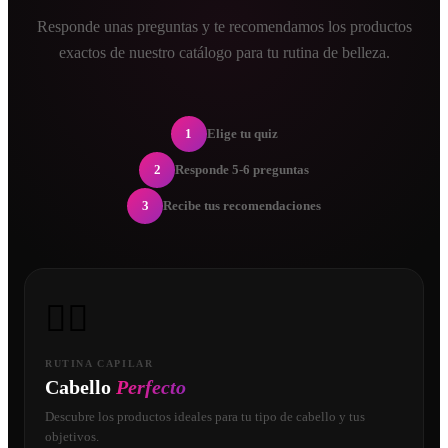
Responde unas preguntas y te recomendamos los productos
exactos de nuestro catálogo para tu rutina de belleza.
1
Elige tu quiz
2
Responde 5-6 preguntas
3
Recibe tus recomendaciones
💇‍♀️
RUTINA CAPILAR
Cabello
Perfecto
Descubre los productos ideales para tu tipo de cabello y tus
objetivos.