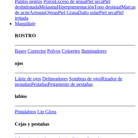
Puntos negros
Poros
Exceso de grasa
Piel seca
Piel
deshidratada
Melasma
Hiperpigmentación
Tono desigual
Marcas
de acne
Arrugas
Ojeras
Piel Grasa
Daño solar
Piel seca
Piel
irritada
Maquillaje
ROSTRO
Bases
Corrector
Polvos
Coloretes
Iluminadores
ojos
Lápiz de ojos
Delineadores
Sombras de ojos
Rizador de
pestañas
Pestañas
Pegamento de pestañas
labios
Pintalabios
Lip Gloss
Cejas y pestañas