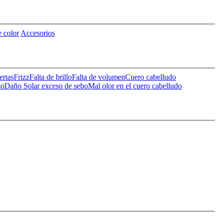
 color
Accesorios
ertas
Frizz
Falta de brillo
Falta de volumen
Cuero cabelludo
zo
Daño Solar
exceso de sebo
Mal olor en el cuero cabelludo