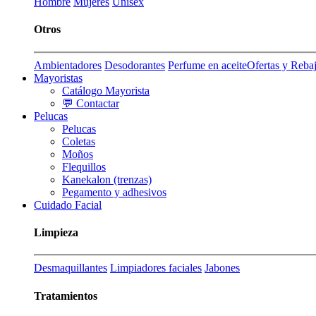
Hombre
Mujeres
Unisex
Otros
Ambientadores
Desodorantes
Perfume en aceite
Ofertas y Reba
Mayoristas
Catálogo Mayorista
💬 Contactar
Pelucas
Pelucas
Coletas
Moños
Flequillos
Kanekalon (trenzas)
Pegamento y adhesivos
Cuidado Facial
Limpieza
Desmaquillantes
Limpiadores faciales
Jabones
Tratamientos