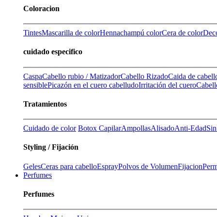
Coloracion
Tintes
Mascarilla de color
Henna
champú color
Cera de color
Deco
cuidado especifico
Caspa
Cabello rubio / Matizador
Cabello Rizado
Caida de cabell
sensible
Picazón en el cuero cabelludo
Irritación del cuero
Cabell
Tratamientos
Cuidado de color
Botox Capilar
Ampollas
Alisado
Anti-Edad
Sin
Styling / Fijación
Geles
Ceras para cabello
Espray
Polvos de Volumen
Fijacion
Perm
Perfumes
Perfumes