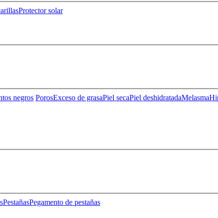
rillas
Protector solar
ntos negros
Poros
Exceso de grasa
Piel seca
Piel deshidratada
Melasma
Hi
s
Pestañas
Pegamento de pestañas