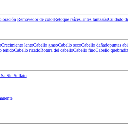
loración
Removedor de color
Retoque raíces
Tintes fantasías
Cuidado de
o
Crecimiento lento
Cabello graso
Cabello seco
Cabello dañado
puntas abi
o teñido
Cabello rizado
Rotura del cabello
Cabello fino
Cabello quebradi
 Sal
Sin Sulfato
anente