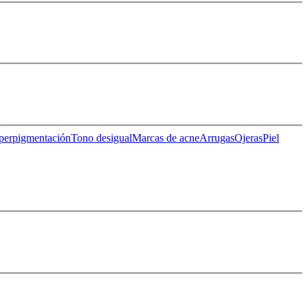
perpigmentación
Tono desigual
Marcas de acne
Arrugas
Ojeras
Piel