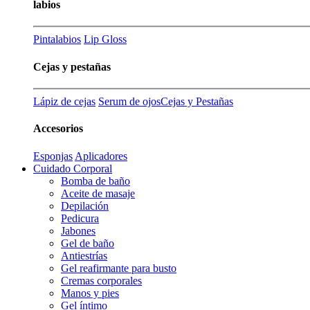
labios
Pintalabios
Lip Gloss
Cejas y pestañas
Lápiz de cejas
Serum de ojos
Cejas y Pestañas
Accesorios
Esponjas
Aplicadores
Cuidado Corporal
Bomba de baño
Aceite de masaje
Depilación
Pedicura
Jabones
Gel de baño
Antiestrías
Gel reafirmante para busto
Cremas corporales
Manos y pies
Gel íntimo