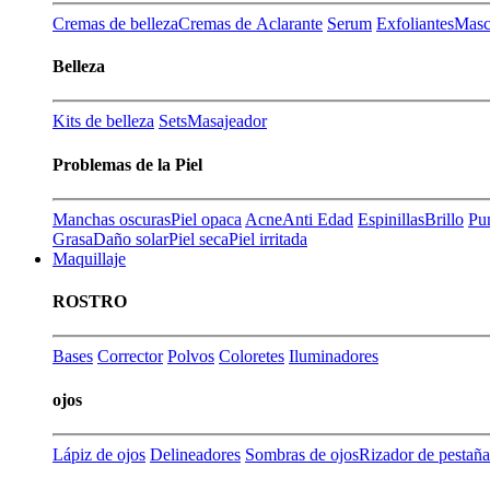
Cremas de belleza
Cremas de Aclarante
Serum
Exfoliantes
Masca
Belleza
Kits de belleza
Sets
Masajeador
Problemas de la Piel
Manchas oscuras
Piel opaca
Acne
Anti Edad
Espinillas
Brillo
Pu
Grasa
Daño solar
Piel seca
Piel irritada
Maquillaje
ROSTRO
Bases
Corrector
Polvos
Coloretes
Iluminadores
ojos
Lápiz de ojos
Delineadores
Sombras de ojos
Rizador de pestaña