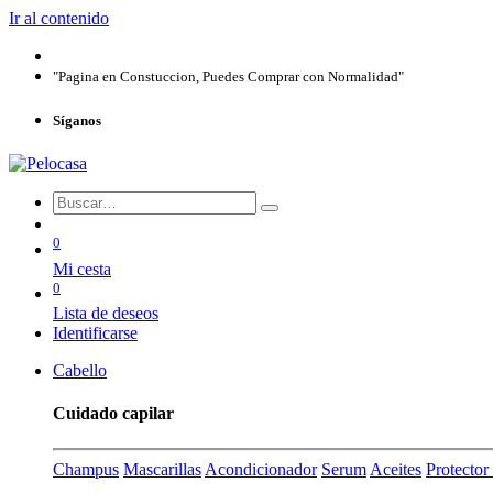
Ir al contenido
"Pagina en Constuccion, Puedes Comprar con Normalidad"
Síganos
0
Mi cesta
0
Lista de deseos
Identificarse
Cabello
Cuidado capilar
Champus
Mascarillas
Acondicionador
Serum
Aceites
Protecto