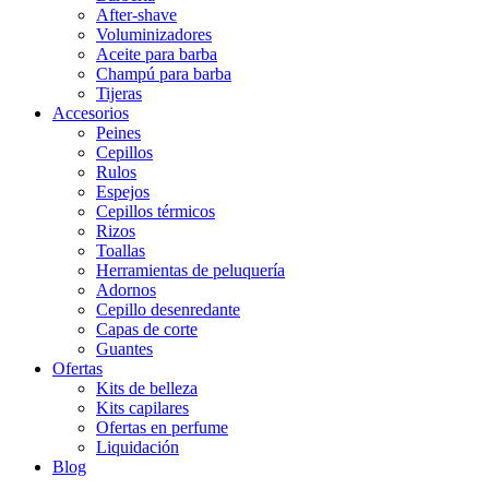
After-shave
Voluminizadores
Aceite para barba
Champú para barba
Tijeras
Accesorios
Peines
Cepillos
Rulos
Espejos
Cepillos térmicos
Rizos
Toallas
Herramientas de peluquería
Adornos
Cepillo desenredante
Capas de corte
Guantes
Ofertas
Kits de belleza
Kits capilares
Ofertas en perfume
Liquidación
Blog