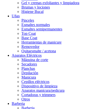
Gel y cremas exfoliantes y limpiadora
Brumas y lociones
Higiene Bucal
Uñas
Pinceles
Esmaltes normales
Esmaltes semipermanentes
Top Coat
Base Coat
Herramientas de manicure
Removedor
Quitaesmalte / acetona
Aparatos Eléctricos
Máquina de corte
Secadores
Planchas
Depilación
Manicura
Cepillos eléctricos
Dispositivo de limpieza
Aparatos manicura/pedicura
Cortadoras y trimmers
Otros
Barberia
Barberia