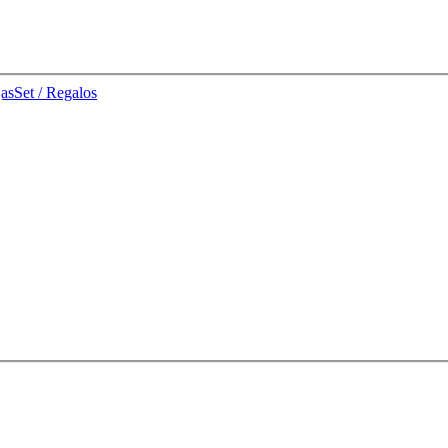
jas
Set / Regalos