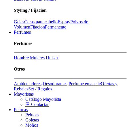
Styling / Fijación
Geles
Ceras para cabello
Espray
Polvos de
Volumen
Fijacion
Permanente
Perfumes
Perfumes
Hombre
Mujeres
Unisex
Otros
Ambientadores
Desodorantes
Perfume en aceite
Ofertas y
Rebajas
Set / Regalos
Mayoristas
Catálogo Mayorista
💬 Contactar
Pelucas
Pelucas
Coletas
Moños