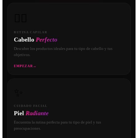
💇‍♀️
RUTINA CAPILAR
Cabello
Perfecto
Descubre los productos ideales para tu tipo de cabello y tus
objetivos.
EMPEZAR
→
✨
CUIDADO FACIAL
Piel
Radiante
Encuentra la rutina perfecta para tu tipo de piel y tus
preocupaciones.