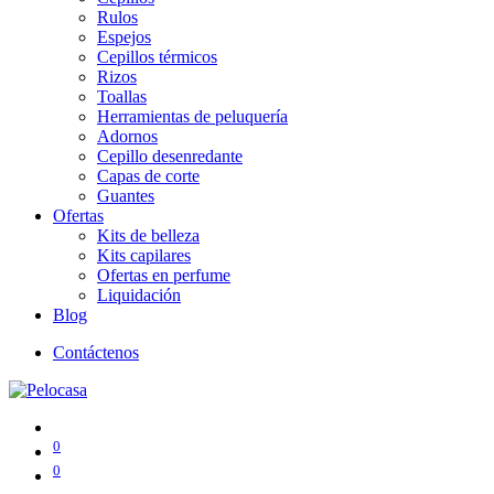
Rulos
Espejos
Cepillos térmicos
Rizos
Toallas
Herramientas de peluquería
Adornos
Cepillo desenredante
Capas de corte
Guantes
Ofertas
Kits de belleza
Kits capilares
Ofertas en perfume
Liquidación
Blog
Contáctenos
0
0