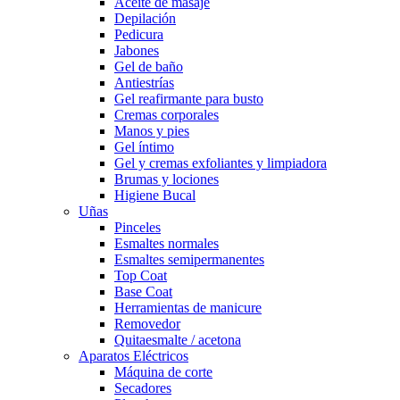
Aceite de masaje
Depilación
Pedicura
Jabones
Gel de baño
Antiestrías
Gel reafirmante para busto
Cremas corporales
Manos y pies
Gel íntimo
Gel y cremas exfoliantes y limpiadora
Brumas y lociones
Higiene Bucal
Uñas
Pinceles
Esmaltes normales
Esmaltes semipermanentes
Top Coat
Base Coat
Herramientas de manicure
Removedor
Quitaesmalte / acetona
Aparatos Eléctricos
Máquina de corte
Secadores