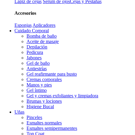
Lápiz de cejas
Serum de ojos
Cejas y Pestañas
Accesorios
Esponjas
Aplicadores
Cuidado Corporal
Bomba de baño
Aceite de masaje
Depilación
Pedicura
Jabones
Gel de baño
Antiestrías
Gel reafirmante para busto
Cremas corporales
Manos y pies
Gel íntimo
Gel y cremas exfoliantes y limpiadora
Brumas y lociones
Higiene Bucal
Uñas
Pinceles
Esmaltes normales
Esmaltes semipermanentes
Top Coat