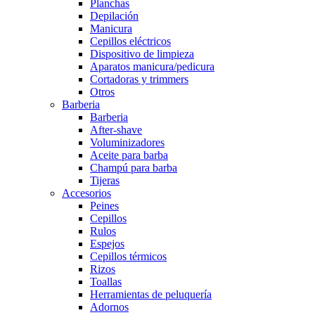
Planchas
Depilación
Manicura
Cepillos eléctricos
Dispositivo de limpieza
Aparatos manicura/pedicura
Cortadoras y trimmers
Otros
Barberia
Barberia
After-shave
Voluminizadores
Aceite para barba
Champú para barba
Tijeras
Accesorios
Peines
Cepillos
Rulos
Espejos
Cepillos térmicos
Rizos
Toallas
Herramientas de peluquería
Adornos