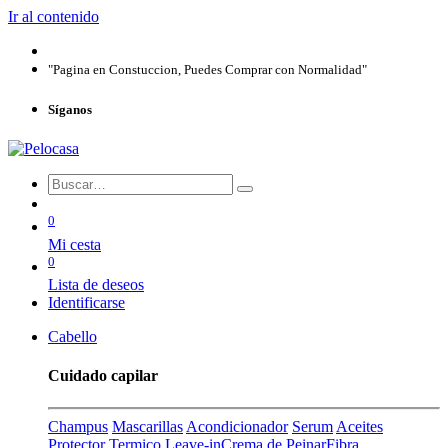
Ir al contenido
"Pagina en Constuccion, Puedes Comprar con Normalidad"
Síganos
0
Mi cesta
0
Lista de deseos
Identificarse
Cabello
Cuidado capilar
Champus
Mascarillas
Acondicionador
Serum
Aceites
Protector Termico
Leave-in
Crema de Peinar
Fibra