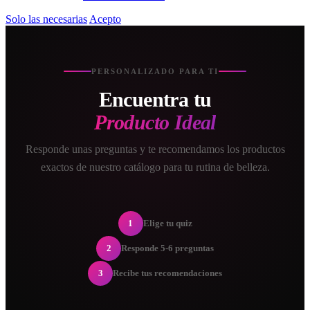
Solo las necesarias
Acepto
PERSONALIZADO PARA TI
Encuentra tu
Producto Ideal
Responde unas preguntas y te recomendamos los productos
exactos de nuestro catálogo para tu rutina de belleza.
1
Elige tu quiz
2
Responde 5-6 preguntas
3
Recibe tus recomendaciones