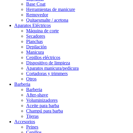
Base Coat
Herramientas de manicure
Removedor
Quitaesmalte / acetona
Aparatos Eléctricos
Máquina de corte
Secadores
Planchas
Depilación
Manicura
Cepillos eléctricos
Dispositivo de limpieza
Aparatos manicura/pedicura
Cortadoras y trimmers
Otros
Barberia
Barberia
After-shave
Voluminizadores
Aceite para barba
Champú para barba
Tijeras
Accesorios
Peines
Cepillos