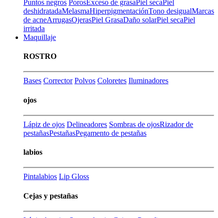
Puntos negros
Poros
Exceso de grasa
Piel seca
Piel
deshidratada
Melasma
Hiperpigmentación
Tono desigual
Marcas
de acne
Arrugas
Ojeras
Piel Grasa
Daño solar
Piel seca
Piel
irritada
Maquillaje
ROSTRO
Bases
Corrector
Polvos
Coloretes
Iluminadores
ojos
Lápiz de ojos
Delineadores
Sombras de ojos
Rizador de
pestañas
Pestañas
Pegamento de pestañas
labios
Pintalabios
Lip Gloss
Cejas y pestañas