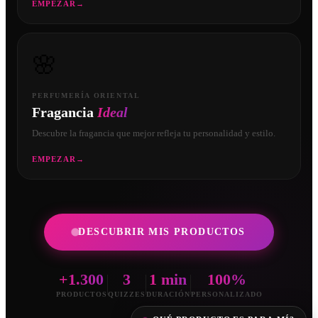
EMPEZAR
→
🌸
PERFUMERÍA ORIENTAL
Fragancia
Ideal
Descubre la fragancia que mejor refleja tu personalidad y estilo.
EMPEZAR
→
DESCUBRIR MIS PRODUCTOS
+1.300
3
1 min
100%
PRODUCTOS
QUIZZES
DURACIÓN
PERSONALIZADO