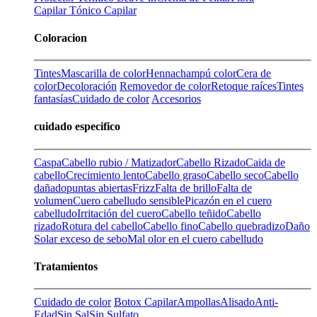
Capilar
Tónico Capilar
Coloracion
Tintes
Mascarilla de color
Henna
champú color
Cera de
color
Decoloración
Removedor de color
Retoque raíces
Tintes
fantasías
Cuidado de color
Accesorios
cuidado especifico
Caspa
Cabello rubio / Matizador
Cabello Rizado
Caida de
cabello
Crecimiento lento
Cabello graso
Cabello seco
Cabello
dañado
puntas abiertas
Frizz
Falta de brillo
Falta de
volumen
Cuero cabelludo sensible
Picazón en el cuero
cabelludo
Irritación del cuero
Cabello teñido
Cabello
rizado
Rotura del cabello
Cabello fino
Cabello quebradizo
Daño
Solar
exceso de sebo
Mal olor en el cuero cabelludo
Tratamientos
Cuidado de color
Botox Capilar
Ampollas
Alisado
Anti-
Edad
Sin Sal
Sin Sulfato