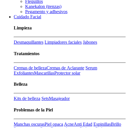
Flequillos
Kanekalon (trenzas)
Pegamento y adhesivos
Cuidado Facial
Limpieza
Desmaquillantes
Limpiadores faciales
Jabones
Tratamientos
Cremas de belleza
Cremas de Aclarante
Serum
Exfoliantes
Mascarillas
Protector solar
Belleza
Kits de belleza
Sets
Masajeador
Problemas de la Piel
Manchas oscuras
Piel opaca
Acne
Anti Edad
Espinillas
Brillo