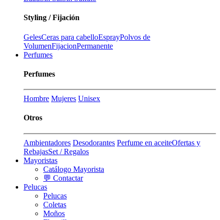
Styling / Fijación
Geles
Ceras para cabello
Espray
Polvos de
Volumen
Fijacion
Permanente
Perfumes
Perfumes
Hombre
Mujeres
Unisex
Otros
Ambientadores
Desodorantes
Perfume en aceite
Ofertas y
Rebajas
Set / Regalos
Mayoristas
Catálogo Mayorista
💬 Contactar
Pelucas
Pelucas
Coletas
Moños