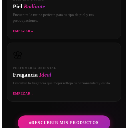
Piel
Radiante
Encuentra la rutina perfecta para tu tipo de piel y tus
preocupaciones.
EMPEZAR
→
🌸
PERFUMERÍA ORIENTAL
Fragancia
Ideal
Descubre la fragancia que mejor refleja tu personalidad y estilo.
EMPEZAR
→
DESCUBRIR MIS PRODUCTOS