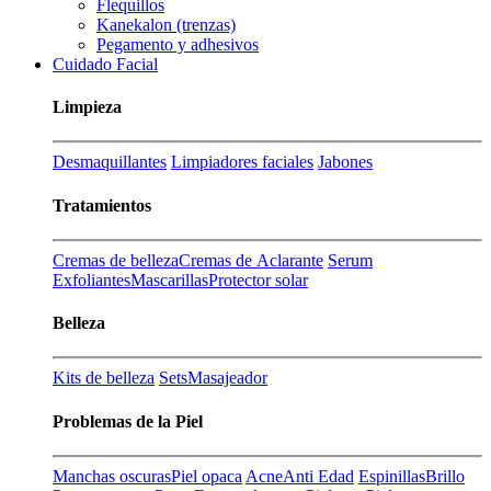
Flequillos
Kanekalon (trenzas)
Pegamento y adhesivos
Cuidado Facial
Limpieza
Desmaquillantes
Limpiadores faciales
Jabones
Tratamientos
Cremas de belleza
Cremas de Aclarante
Serum
Exfoliantes
Mascarillas
Protector solar
Belleza
Kits de belleza
Sets
Masajeador
Problemas de la Piel
Manchas oscuras
Piel opaca
Acne
Anti Edad
Espinillas
Brillo