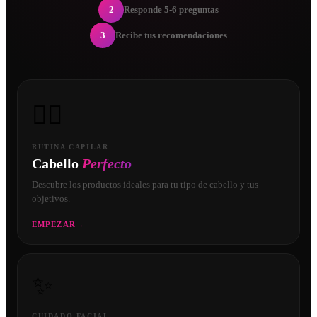
2
Responde 5-6 preguntas
3
Recibe tus recomendaciones
💇‍♀️
RUTINA CAPILAR
Cabello
Perfecto
Descubre los productos ideales para tu tipo de cabello y tus
objetivos.
EMPEZAR
→
✨
CUIDADO FACIAL