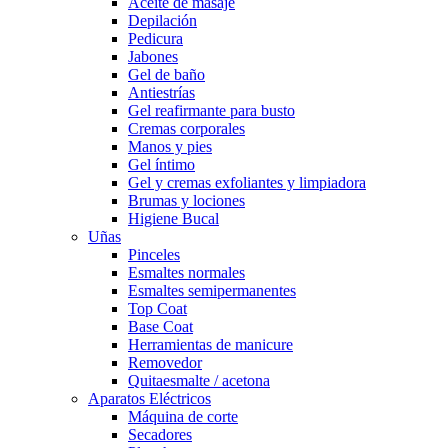
Aceite de masaje
Depilación
Pedicura
Jabones
Gel de baño
Antiestrías
Gel reafirmante para busto
Cremas corporales
Manos y pies
Gel íntimo
Gel y cremas exfoliantes y limpiadora
Brumas y lociones
Higiene Bucal
Uñas
Pinceles
Esmaltes normales
Esmaltes semipermanentes
Top Coat
Base Coat
Herramientas de manicure
Removedor
Quitaesmalte / acetona
Aparatos Eléctricos
Máquina de corte
Secadores