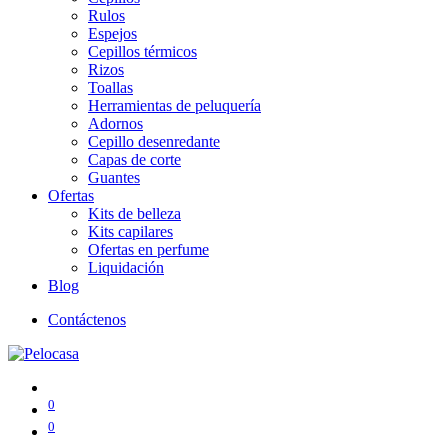
Rulos
Espejos
Cepillos térmicos
Rizos
Toallas
Herramientas de peluquería
Adornos
Cepillo desenredante
Capas de corte
Guantes
Ofertas
Kits de belleza
Kits capilares
Ofertas en perfume
Liquidación
Blog
Contáctenos
0
0