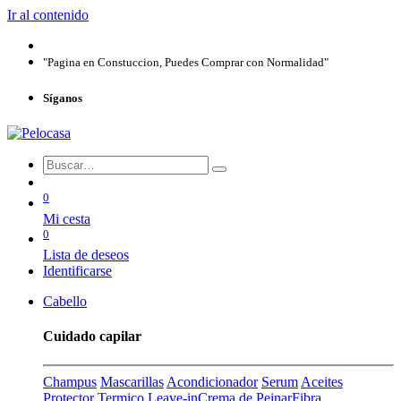
Ir al contenido
"Pagina en Constuccion, Puedes Comprar con Normalidad"
Síganos
0
Mi cesta
0
Lista de deseos
Identificarse
Cabello
Cuidado capilar
Champus
Mascarillas
Acondicionador
Serum
Aceites
Protector Termico
Leave-in
Crema de Peinar
Fibra