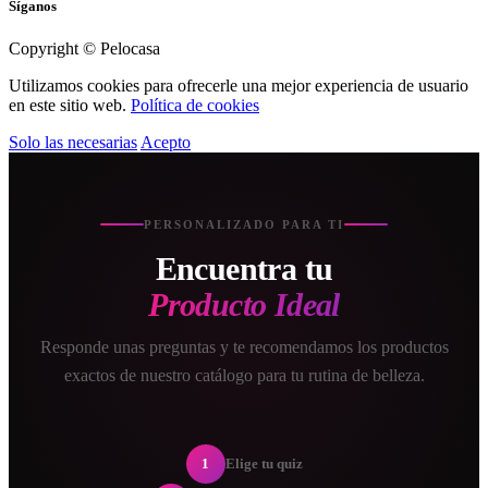
Síganos
Copyright © Pelocasa
Utilizamos cookies para ofrecerle una mejor experiencia de usuario
en este sitio web.
Política de cookies
Solo las necesarias
Acepto
PERSONALIZADO PARA TI
Encuentra tu
Producto Ideal
Responde unas preguntas y te recomendamos los productos
exactos de nuestro catálogo para tu rutina de belleza.
1
Elige tu quiz