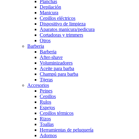
Planchas
Depilación
Manicura
Cepillos eléctricos
Dispositivo de limpieza
Aparatos manicura/pedicura
Cortadoras y trimmers
Otros
Barberia
Barberia
After-shave
Voluminizadores
Aceite para barba
Champú para barba
Tijeras
Accesorios
Peines
Cepillos
Rulos
Espejos
Cepillos térmicos
Rizos
Toallas
Herramientas de peluquería
Adornos