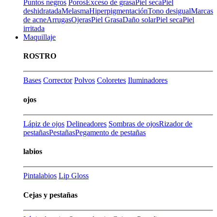
Puntos negros
Poros
Exceso de grasa
Piel seca
Piel
deshidratada
Melasma
Hiperpigmentación
Tono desigual
Marcas
de acne
Arrugas
Ojeras
Piel Grasa
Daño solar
Piel seca
Piel
irritada
Maquillaje
ROSTRO
Bases
Corrector
Polvos
Coloretes
Iluminadores
ojos
Lápiz de ojos
Delineadores
Sombras de ojos
Rizador de
pestañas
Pestañas
Pegamento de pestañas
labios
Pintalabios
Lip Gloss
Cejas y pestañas