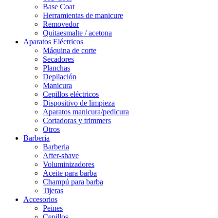
Base Coat
Herramientas de manicure
Removedor
Quitaesmalte / acetona
Aparatos Eléctricos
Máquina de corte
Secadores
Planchas
Depilación
Manicura
Cepillos eléctricos
Dispositivo de limpieza
Aparatos manicura/pedicura
Cortadoras y trimmers
Otros
Barberia
Barberia
After-shave
Voluminizadores
Aceite para barba
Champú para barba
Tijeras
Accesorios
Peines
Cepillos