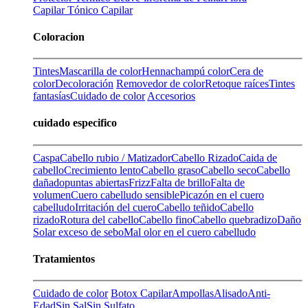
Capilar
Tónico Capilar
Coloracion
Tintes
Mascarilla de color
Henna
champú color
Cera de
color
Decoloración
Removedor de color
Retoque raíces
Tintes
fantasías
Cuidado de color
Accesorios
cuidado especifico
Caspa
Cabello rubio / Matizador
Cabello Rizado
Caida de
cabello
Crecimiento lento
Cabello graso
Cabello seco
Cabello
dañado
puntas abiertas
Frizz
Falta de brillo
Falta de
volumen
Cuero cabelludo sensible
Picazón en el cuero
cabelludo
Irritación del cuero
Cabello teñido
Cabello
rizado
Rotura del cabello
Cabello fino
Cabello quebradizo
Daño
Solar
exceso de sebo
Mal olor en el cuero cabelludo
Tratamientos
Cuidado de color
Botox Capilar
Ampollas
Alisado
Anti-
Edad
Sin Sal
Sin Sulfato