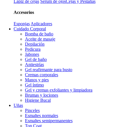
Lápiz de cejas
Serum de ojos
Cejas y Pestañas
Accesorios
Esponjas
Aplicadores
Cuidado Corporal
Bomba de baño
Aceite de masaje
Depilación
Pedicura
Jabones
Gel de baño
Antiestrías
Gel reafirmante para busto
Cremas corporales
Manos y pies
Gel íntimo
Gel y cremas exfoliantes y limpiadora
Brumas y lociones
Higiene Bucal
Uñas
Pinceles
Esmaltes normales
Esmaltes semipermanentes
Top Coat