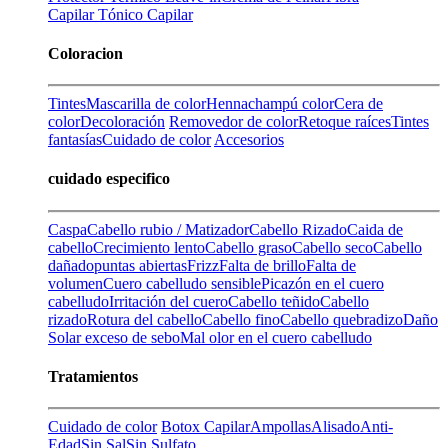
Capilar
Tónico Capilar
Coloracion
Tintes
Mascarilla de color
Henna
champú color
Cera de
color
Decoloración
Removedor de color
Retoque raíces
Tintes
fantasías
Cuidado de color
Accesorios
cuidado especifico
Caspa
Cabello rubio / Matizador
Cabello Rizado
Caida de
cabello
Crecimiento lento
Cabello graso
Cabello seco
Cabello
dañado
puntas abiertas
Frizz
Falta de brillo
Falta de
volumen
Cuero cabelludo sensible
Picazón en el cuero
cabelludo
Irritación del cuero
Cabello teñido
Cabello
rizado
Rotura del cabello
Cabello fino
Cabello quebradizo
Daño
Solar
exceso de sebo
Mal olor en el cuero cabelludo
Tratamientos
Cuidado de color
Botox Capilar
Ampollas
Alisado
Anti-
Edad
Sin Sal
Sin Sulfato