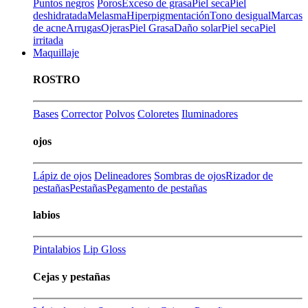
Puntos negros
Poros
Exceso de grasa
Piel seca
Piel
deshidratada
Melasma
Hiperpigmentación
Tono desigual
Marcas
de acne
Arrugas
Ojeras
Piel Grasa
Daño solar
Piel seca
Piel
irritada
Maquillaje
ROSTRO
Bases
Corrector
Polvos
Coloretes
Iluminadores
ojos
Lápiz de ojos
Delineadores
Sombras de ojos
Rizador de
pestañas
Pestañas
Pegamento de pestañas
labios
Pintalabios
Lip Gloss
Cejas y pestañas