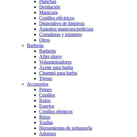
Planchas
Depilación
Manicura
Cepillos eléctricos
Dispositivo de limpieza
Aparatos manicura/pedicura
Cortadoras y trimmers
Otros
Barberia
Barberia
After-shave
Voluminizadores
Aceite para barba
Champú para barba
Tijeras
Accesorios
Peines
Cepillos
Rulos
Espejos
Cepillos térmicos
Rizos
Toallas
Herramientas de peluquería
Adornos