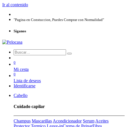
Ir al contenido
"Pagina en Constuccion, Puedes Comprar con Normalidad"
Síganos
0
Mi cesta
0
Lista de deseos
Identificarse
Cabello
Cuidado capilar
Champus
Mascarillas
Acondicionador
Serum
Aceites
Protector Termico
Leave-in
Crema de Peinar
Fibra