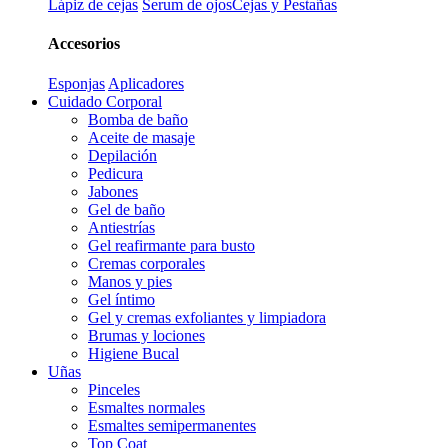
Lápiz de cejas
Serum de ojos
Cejas y Pestañas
Accesorios
Esponjas
Aplicadores
Cuidado Corporal
Bomba de baño
Aceite de masaje
Depilación
Pedicura
Jabones
Gel de baño
Antiestrías
Gel reafirmante para busto
Cremas corporales
Manos y pies
Gel íntimo
Gel y cremas exfoliantes y limpiadora
Brumas y lociones
Higiene Bucal
Uñas
Pinceles
Esmaltes normales
Esmaltes semipermanentes
Top Coat