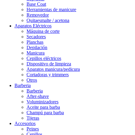
Base Coat
Herramientas de manicure
Removedor
Quitaesmalte / acetona
Aparatos Eléctricos
Máquina de corte
Secadores
Planchas
Depilación
Manicura
Cepillos eléctricos
Dispositivo de limpieza
Aparatos manicura/pedicura
Cortadoras y trimmers
Otros
Barberia
Barberia
After-shave
Voluminizadores
Aceite para barba
Champú para barba
Tijeras
Accesorios
Peines
Cepillos