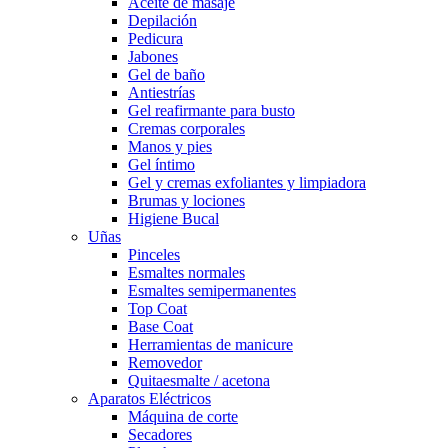
Aceite de masaje
Depilación
Pedicura
Jabones
Gel de baño
Antiestrías
Gel reafirmante para busto
Cremas corporales
Manos y pies
Gel íntimo
Gel y cremas exfoliantes y limpiadora
Brumas y lociones
Higiene Bucal
Uñas
Pinceles
Esmaltes normales
Esmaltes semipermanentes
Top Coat
Base Coat
Herramientas de manicure
Removedor
Quitaesmalte / acetona
Aparatos Eléctricos
Máquina de corte
Secadores