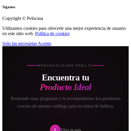
Síganos
Copyright © Pelocasa
Utilizamos cookies para ofrecerle una mejor experiencia de usuario
en este sitio web.
Política de cookies
Solo las necesarias
Acepto
PERSONALIZADO PARA TI
Encuentra tu
Producto Ideal
Responde unas preguntas y te recomendamos los productos
exactos de nuestro catálogo para tu rutina de belleza.
1
Elige tu quiz