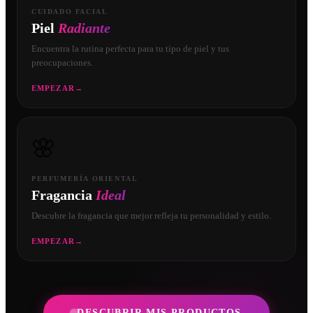
CUIDADO FACIAL
Piel
Radiante
Encuentra la rutina perfecta para tu tipo de piel y tus
preocupaciones.
EMPEZAR
→
🌸
PERFUMERÍA ORIENTAL
Fragancia
Ideal
Descubre la fragancia que mejor refleja tu personalidad y estilo.
EMPEZAR
→
DESCUBRIR MIS PRODUCTOS