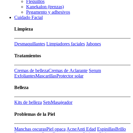
Flequillos
Kanekalon (trenzas)
Pegamento y adhesivos
Cuidado Facial
Limpieza
Desmaquillantes
Limpiadores faciales
Jabones
Tratamientos
Cremas de belleza
Cremas de Aclarante
Serum
Exfoliantes
Mascarillas
Protector solar
Belleza
Kits de belleza
Sets
Masajeador
Problemas de la Piel
Manchas oscuras
Piel opaca
Acne
Anti Edad
Espinillas
Brillo