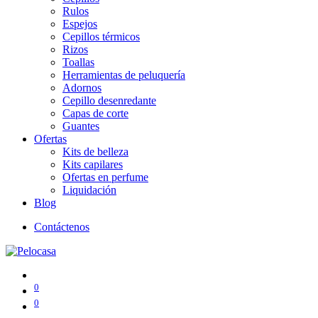
Rulos
Espejos
Cepillos térmicos
Rizos
Toallas
Herramientas de peluquería
Adornos
Cepillo desenredante
Capas de corte
Guantes
Ofertas
Kits de belleza
Kits capilares
Ofertas en perfume
Liquidación
Blog
Contáctenos
0
0