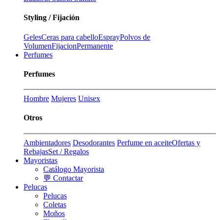
Styling / Fijación
Geles
Ceras para cabello
Espray
Polvos de
Volumen
Fijacion
Permanente
Perfumes
Perfumes
Hombre
Mujeres
Unisex
Otros
Ambientadores
Desodorantes
Perfume en aceite
Ofertas y
Rebajas
Set / Regalos
Mayoristas
Catálogo Mayorista
💬 Contactar
Pelucas
Pelucas
Coletas
Moños