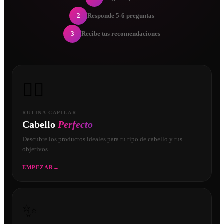
2
Responde 5-6 preguntas
3
Recibe tus recomendaciones
💇‍♀️
RUTINA CAPILAR
Cabello
Perfecto
Descubre los productos ideales para tu tipo de cabello y tus
objetivos.
EMPEZAR
→
✨