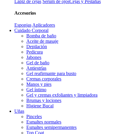
Lápiz de cejas
Serum de ojos
Cejas y Pestañas
Accesorios
Esponjas
Aplicadores
Cuidado Corporal
Bomba de baño
Aceite de masaje
Depilación
Pedicura
Jabones
Gel de baño
Antiestrías
Gel reafirmante para busto
Cremas corporales
Manos y pies
Gel íntimo
Gel y cremas exfoliantes y limpiadora
Brumas y lociones
Higiene Bucal
Uñas
Pinceles
Esmaltes normales
Esmaltes semipermanentes
Top Coat