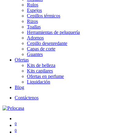
Rulos
Espejos
Cepillos térmicos
Rizos
Toallas
Herramientas de peluquería
Adornos
Cepillo desenredante
Capas de corte
Guantes
Ofertas
Kits de belleza
Kits capilares
Ofertas en perfume
Liquidación
Blog
Contáctenos
0
0