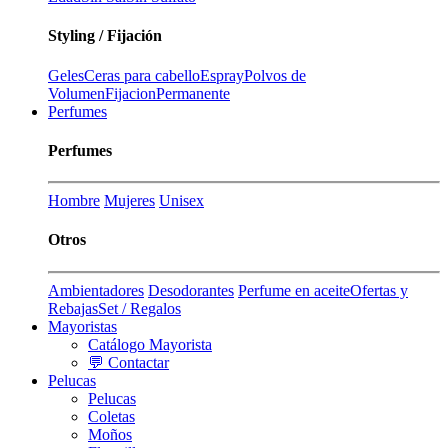
Styling / Fijación
Geles
Ceras para cabello
Espray
Polvos de
Volumen
Fijacion
Permanente
Perfumes
Perfumes
Hombre
Mujeres
Unisex
Otros
Ambientadores
Desodorantes
Perfume en aceite
Ofertas y
Rebajas
Set / Regalos
Mayoristas
Catálogo Mayorista
💬 Contactar
Pelucas
Pelucas
Coletas
Moños