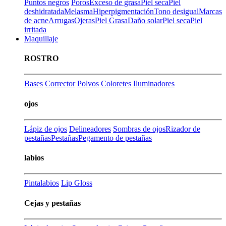
Puntos negros
Poros
Exceso de grasa
Piel seca
Piel
deshidratada
Melasma
Hiperpigmentación
Tono desigual
Marcas
de acne
Arrugas
Ojeras
Piel Grasa
Daño solar
Piel seca
Piel
irritada
Maquillaje
ROSTRO
Bases
Corrector
Polvos
Coloretes
Iluminadores
ojos
Lápiz de ojos
Delineadores
Sombras de ojos
Rizador de
pestañas
Pestañas
Pegamento de pestañas
labios
Pintalabios
Lip Gloss
Cejas y pestañas