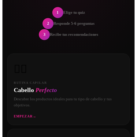
1
Elige tu quiz
2
Responde 5-6 preguntas
3
Recibe tus recomendaciones
💇‍♀️
RUTINA CAPILAR
Cabello
Perfecto
Descubre los productos ideales para tu tipo de cabello y tus
objetivos.
EMPEZAR
→