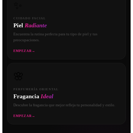
✨
CUIDADO FACIAL
Piel
Radiante
Encuentra la rutina perfecta para tu tipo de piel y tus
preocupaciones.
EMPEZAR
→
🌸
PERFUMERÍA ORIENTAL
Fragancia
Ideal
Descubre la fragancia que mejor refleja tu personalidad y estilo.
EMPEZAR
→