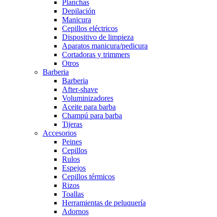
Planchas
Depilación
Manicura
Cepillos eléctricos
Dispositivo de limpieza
Aparatos manicura/pedicura
Cortadoras y trimmers
Otros
Barberia
Barberia
After-shave
Voluminizadores
Aceite para barba
Champú para barba
Tijeras
Accesorios
Peines
Cepillos
Rulos
Espejos
Cepillos térmicos
Rizos
Toallas
Herramientas de peluquería
Adornos