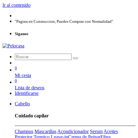
Ir al contenido
"Pagina en Constuccion, Puedes Comprar con Normalidad"
Síganos
0
Mi cesta
0
Lista de deseos
Identificarse
Cabello
Cuidado capilar
Champus
Mascarillas
Acondicionador
Serum
Aceites
Protector Termico
Leave-in
Crema de Peinar
Fibra