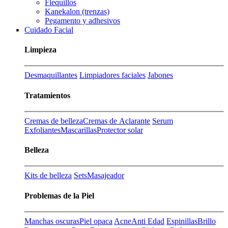
Flequillos
Kanekalon (trenzas)
Pegamento y adhesivos
Cuidado Facial
Limpieza
Desmaquillantes
Limpiadores faciales
Jabones
Tratamientos
Cremas de belleza
Cremas de Aclarante
Serum
Exfoliantes
Mascarillas
Protector solar
Belleza
Kits de belleza
Sets
Masajeador
Problemas de la Piel
Manchas oscuras
Piel opaca
Acne
Anti Edad
Espinillas
Brillo