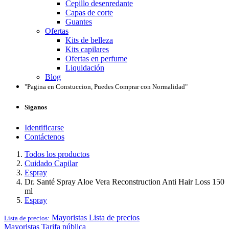
Cepillo desenredante
Capas de corte
Guantes
Ofertas
Kits de belleza
Kits capilares
Ofertas en perfume
Liquidación
Blog
"Pagina en Constuccion, Puedes Comprar con Normalidad"
Síganos
Identificarse
Contáctenos
Todos los productos
Cuidado Capilar
Espray
Dr. Santé Spray Aloe Vera Reconstruction Anti Hair Loss 150
ml
Espray
Mayoristas
Lista de precios
Lista de precios:
Mayoristas
Tarifa pública