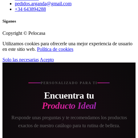
pedidos.arganda@gmail.com
+34 643894288
Síganos
Copyright © Pelocasa
Utilizamos cookies para ofrecerle una mejor experiencia de usuario
en este sitio web.
Política de cookies
Solo las necesarias
Acepto
PERSONALIZADO PARA TI
Encuentra tu
Producto Ideal
Responde unas preguntas y te recomendamos los productos
exactos de nuestro catálogo para tu rutina de belleza.