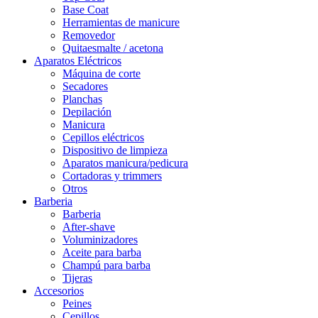
Base Coat
Herramientas de manicure
Removedor
Quitaesmalte / acetona
Aparatos Eléctricos
Máquina de corte
Secadores
Planchas
Depilación
Manicura
Cepillos eléctricos
Dispositivo de limpieza
Aparatos manicura/pedicura
Cortadoras y trimmers
Otros
Barberia
Barberia
After-shave
Voluminizadores
Aceite para barba
Champú para barba
Tijeras
Accesorios
Peines
Cepillos