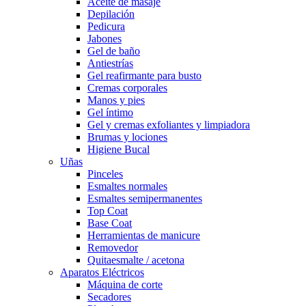
Aceite de masaje
Depilación
Pedicura
Jabones
Gel de baño
Antiestrías
Gel reafirmante para busto
Cremas corporales
Manos y pies
Gel íntimo
Gel y cremas exfoliantes y limpiadora
Brumas y lociones
Higiene Bucal
Uñas
Pinceles
Esmaltes normales
Esmaltes semipermanentes
Top Coat
Base Coat
Herramientas de manicure
Removedor
Quitaesmalte / acetona
Aparatos Eléctricos
Máquina de corte
Secadores