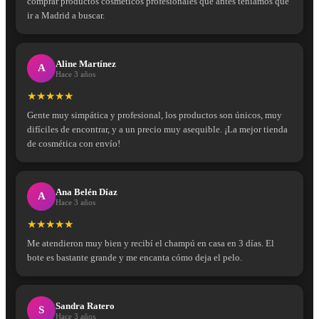
comprar productos cosméticos profesionales que antes teníamos que
ir a Madrid a buscar.
Aline Martínez
A
Hace 3 años
★★★★★
Gente muy simpática y profesional, los productos son únicos, muy
difíciles de encontrar, y a un precio muy asequible. ¡La mejor tienda
de cosmética con envío!
Ana Belén Díaz
A
Hace 3 años
★★★★★
Me atendieron muy bien y recibí el champú en casa en 3 días. El
bote es bastante grande y me encanta cómo deja el pelo.
Sandra Ratero
S
Hace 3 años