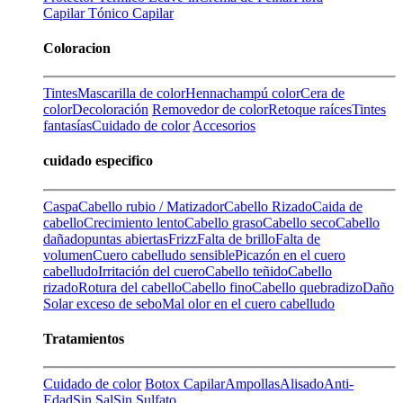
Capilar
Tónico Capilar
Coloracion
Tintes
Mascarilla de color
Henna
champú color
Cera de
color
Decoloración
Removedor de color
Retoque raíces
Tintes
fantasías
Cuidado de color
Accesorios
cuidado especifico
Caspa
Cabello rubio / Matizador
Cabello Rizado
Caida de
cabello
Crecimiento lento
Cabello graso
Cabello seco
Cabello
dañado
puntas abiertas
Frizz
Falta de brillo
Falta de
volumen
Cuero cabelludo sensible
Picazón en el cuero
cabelludo
Irritación del cuero
Cabello teñido
Cabello
rizado
Rotura del cabello
Cabello fino
Cabello quebradizo
Daño
Solar
exceso de sebo
Mal olor en el cuero cabelludo
Tratamientos
Cuidado de color
Botox Capilar
Ampollas
Alisado
Anti-
Edad
Sin Sal
Sin Sulfato