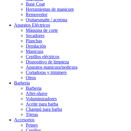
Base Coat
Herramientas de manicure
Removedor
Quitaesmalte / acetona
Aparatos Eléctricos
Máquina de corte
Secadores
Planchas
Depilación
Manicura
Cepillos eléctricos
Dispositivo de limpieza
Aparatos manicura/pedicura
Cortadoras y trimmers
Otros
Barberia
Barberia
After-shave
Voluminizadores
Aceite para barba
Champú para barba
Tijeras
Accesorios
Peines
Cepillos