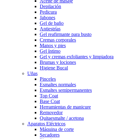
Aceite de masaje
Depilación
Pedicura
Jabones
Gel de baño
Antiestrías
Gel reafirmante para busto
Cremas corporales
Manos y pies
Gel íntimo
Gel y cremas exfoliantes y limpiadora
Brumas y lociones
Higiene Bucal
Uñas
Pinceles
Esmaltes normales
Esmaltes semipermanentes
Top Coat
Base Coat
Herramientas de manicure
Removedor
Quitaesmalte / acetona
Aparatos Eléctricos
Máquina de corte
Secadores