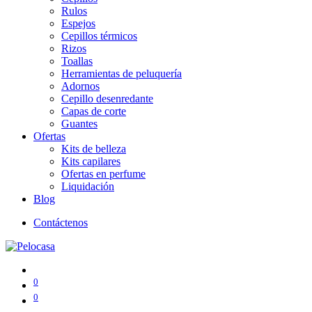
Rulos
Espejos
Cepillos térmicos
Rizos
Toallas
Herramientas de peluquería
Adornos
Cepillo desenredante
Capas de corte
Guantes
Ofertas
Kits de belleza
Kits capilares
Ofertas en perfume
Liquidación
Blog
Contáctenos
0
0