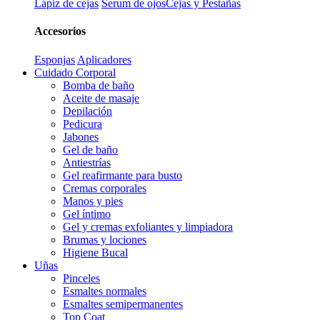
Lápiz de cejas
Serum de ojos
Cejas y Pestañas
Accesorios
Esponjas
Aplicadores
Cuidado Corporal
Bomba de baño
Aceite de masaje
Depilación
Pedicura
Jabones
Gel de baño
Antiestrías
Gel reafirmante para busto
Cremas corporales
Manos y pies
Gel íntimo
Gel y cremas exfoliantes y limpiadora
Brumas y lociones
Higiene Bucal
Uñas
Pinceles
Esmaltes normales
Esmaltes semipermanentes
Top Coat