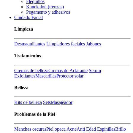
Flequillos
Kanekalon (trenzas)
Pegamento y adhesivos
Cuidado Facial
Limpieza
Desmaquillantes
Limpiadores faciales
Jabones
Tratamientos
Cremas de belleza
Cremas de Aclarante
Serum
Exfoliantes
Mascarillas
Protector solar
Belleza
Kits de belleza
Sets
Masajeador
Problemas de la Piel
Manchas oscuras
Piel opaca
Acne
Anti Edad
Espinillas
Brillo