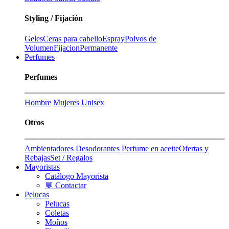
Styling / Fijación
Geles
Ceras para cabello
Espray
Polvos de
Volumen
Fijacion
Permanente
Perfumes
Perfumes
Hombre
Mujeres
Unisex
Otros
Ambientadores
Desodorantes
Perfume en aceite
Ofertas y
Rebajas
Set / Regalos
Mayoristas
Catálogo Mayorista
💬 Contactar
Pelucas
Pelucas
Coletas
Moños