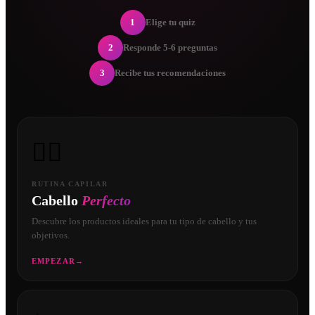
1
Elige tu quiz
2
Responde 5-6 preguntas
3
Recibe tus recomendaciones
💇‍♀️
RUTINA CAPILAR
Cabello
Perfecto
Descubre los productos ideales para tu tipo de cabello y tus
objetivos.
EMPEZAR
→