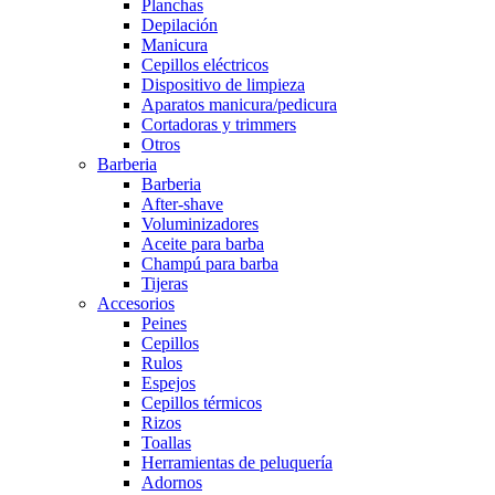
Planchas
Depilación
Manicura
Cepillos eléctricos
Dispositivo de limpieza
Aparatos manicura/pedicura
Cortadoras y trimmers
Otros
Barberia
Barberia
After-shave
Voluminizadores
Aceite para barba
Champú para barba
Tijeras
Accesorios
Peines
Cepillos
Rulos
Espejos
Cepillos térmicos
Rizos
Toallas
Herramientas de peluquería
Adornos