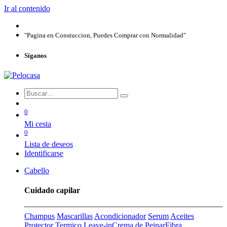
Ir al contenido
"Pagina en Constuccion, Puedes Comprar con Normalidad"
Síganos
0
Mi cesta
0
Lista de deseos
Identificarse
Cabello
Cuidado capilar
Champus
Mascarillas
Acondicionador
Serum
Aceites
Protector Termico
Leave-in
Crema de Peinar
Fibra