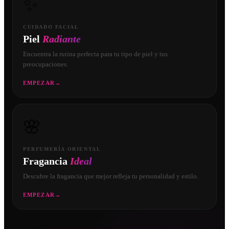
✨
CUIDADO FACIAL
Piel
Radiante
Encuentra la rutina perfecta para tu tipo de piel y tus
preocupaciones.
EMPEZAR
→
🌸
PERFUMERÍA ORIENTAL
Fragancia
Ideal
Descubre la fragancia que mejor refleja tu personalidad y estilo.
EMPEZAR
→