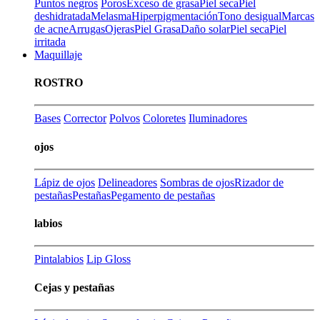
Puntos negros
Poros
Exceso de grasa
Piel seca
Piel
deshidratada
Melasma
Hiperpigmentación
Tono desigual
Marcas
de acne
Arrugas
Ojeras
Piel Grasa
Daño solar
Piel seca
Piel
irritada
Maquillaje
ROSTRO
Bases
Corrector
Polvos
Coloretes
Iluminadores
ojos
Lápiz de ojos
Delineadores
Sombras de ojos
Rizador de
pestañas
Pestañas
Pegamento de pestañas
labios
Pintalabios
Lip Gloss
Cejas y pestañas