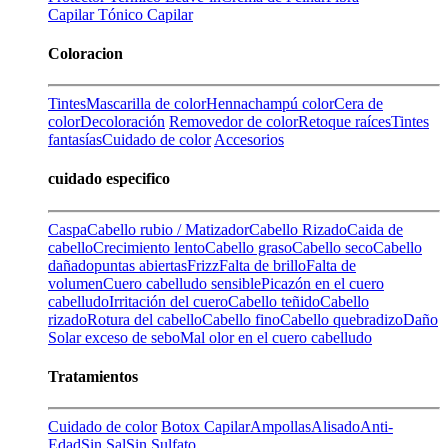
Capilar
Tónico Capilar
Coloracion
Tintes
Mascarilla de color
Henna
champú color
Cera de
color
Decoloración
Removedor de color
Retoque raíces
Tintes
fantasías
Cuidado de color
Accesorios
cuidado especifico
Caspa
Cabello rubio / Matizador
Cabello Rizado
Caida de
cabello
Crecimiento lento
Cabello graso
Cabello seco
Cabello
dañado
puntas abiertas
Frizz
Falta de brillo
Falta de
volumen
Cuero cabelludo sensible
Picazón en el cuero
cabelludo
Irritación del cuero
Cabello teñido
Cabello
rizado
Rotura del cabello
Cabello fino
Cabello quebradizo
Daño
Solar
exceso de sebo
Mal olor en el cuero cabelludo
Tratamientos
Cuidado de color
Botox Capilar
Ampollas
Alisado
Anti-
Edad
Sin Sal
Sin Sulfato