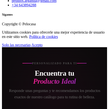
pedidos.arganda@gmail.com
+34 643894288
Síganos
Copyright © Pelocasa
Utilizamos cookies para ofrecerle una mejor experiencia de usuario
en este sitio web.
Política de cookies
Solo las necesarias
Acepto
PERSONALIZADO PARA TI
Encuentra tu
Producto Ideal
Responde unas preguntas y te recomendamos los productos
exactos de nuestro catálogo para tu rutina de belleza.