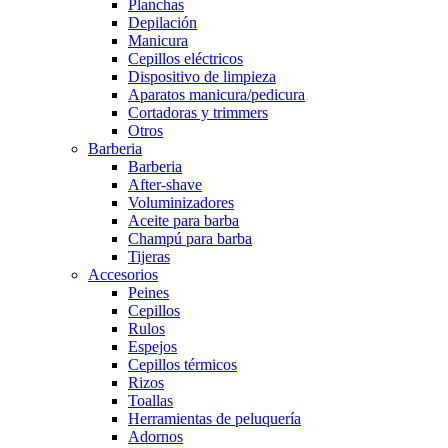
Planchas
Depilación
Manicura
Cepillos eléctricos
Dispositivo de limpieza
Aparatos manicura/pedicura
Cortadoras y trimmers
Otros
Barberia
Barberia
After-shave
Voluminizadores
Aceite para barba
Champú para barba
Tijeras
Accesorios
Peines
Cepillos
Rulos
Espejos
Cepillos térmicos
Rizos
Toallas
Herramientas de peluquería
Adornos