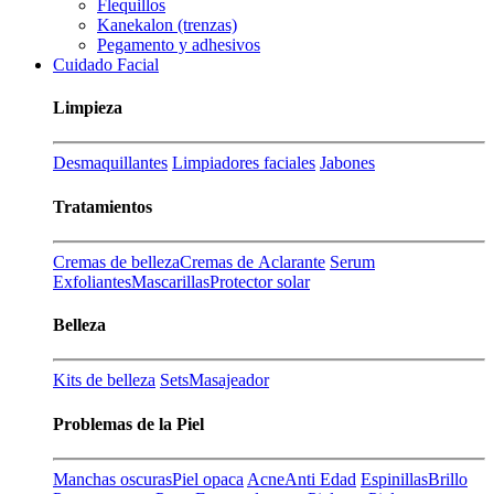
Flequillos
Kanekalon (trenzas)
Pegamento y adhesivos
Cuidado Facial
Limpieza
Desmaquillantes
Limpiadores faciales
Jabones
Tratamientos
Cremas de belleza
Cremas de Aclarante
Serum
Exfoliantes
Mascarillas
Protector solar
Belleza
Kits de belleza
Sets
Masajeador
Problemas de la Piel
Manchas oscuras
Piel opaca
Acne
Anti Edad
Espinillas
Brillo