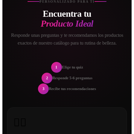
PERSONALIZADO PARA TI
Encuentra tu
Producto Ideal
Responde unas preguntas y te recomendamos los productos
exactos de nuestro catálogo para tu rutina de belleza.
1
Elige tu quiz
2
Responde 5-6 preguntas
3
Recibe tus recomendaciones
💇‍♀️