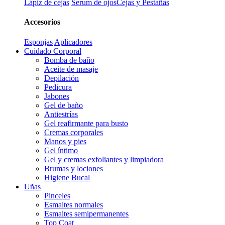
Lápiz de cejas
Serum de ojos
Cejas y Pestañas
Accesorios
Esponjas
Aplicadores
Cuidado Corporal
Bomba de baño
Aceite de masaje
Depilación
Pedicura
Jabones
Gel de baño
Antiestrías
Gel reafirmante para busto
Cremas corporales
Manos y pies
Gel íntimo
Gel y cremas exfoliantes y limpiadora
Brumas y lociones
Higiene Bucal
Uñas
Pinceles
Esmaltes normales
Esmaltes semipermanentes
Top Coat