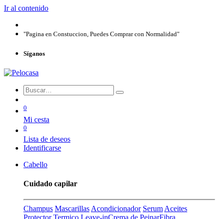
Ir al contenido
"Pagina en Constuccion, Puedes Comprar con Normalidad"
Síganos
0
Mi cesta
0
Lista de deseos
Identificarse
Cabello
Cuidado capilar
Champus
Mascarillas
Acondicionador
Serum
Aceites
Protector Termico
Leave-in
Crema de Peinar
Fibra