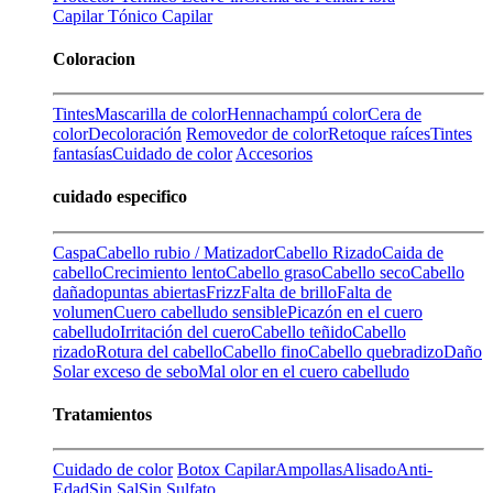
Capilar
Tónico Capilar
Coloracion
Tintes
Mascarilla de color
Henna
champú color
Cera de
color
Decoloración
Removedor de color
Retoque raíces
Tintes
fantasías
Cuidado de color
Accesorios
cuidado especifico
Caspa
Cabello rubio / Matizador
Cabello Rizado
Caida de
cabello
Crecimiento lento
Cabello graso
Cabello seco
Cabello
dañado
puntas abiertas
Frizz
Falta de brillo
Falta de
volumen
Cuero cabelludo sensible
Picazón en el cuero
cabelludo
Irritación del cuero
Cabello teñido
Cabello
rizado
Rotura del cabello
Cabello fino
Cabello quebradizo
Daño
Solar
exceso de sebo
Mal olor en el cuero cabelludo
Tratamientos
Cuidado de color
Botox Capilar
Ampollas
Alisado
Anti-
Edad
Sin Sal
Sin Sulfato