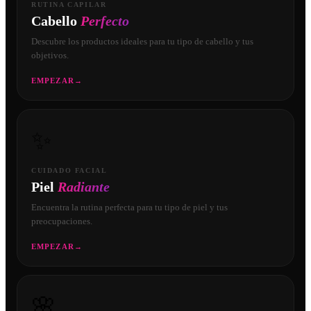
RUTINA CAPILAR
Cabello
Perfecto
Descubre los productos ideales para tu tipo de cabello y tus
objetivos.
EMPEZAR
→
✨
CUIDADO FACIAL
Piel
Radiante
Encuentra la rutina perfecta para tu tipo de piel y tus
preocupaciones.
EMPEZAR
→
🌸