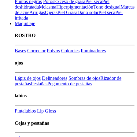
Puntos negros
Poros
Exceso de grasa
Piel seca
Piel
deshidratada
Melasma
Hiperpigmentación
Tono desigual
Marcas
de acne
Arrugas
Ojeras
Piel Grasa
Daño solar
Piel seca
Piel
irritada
Maquillaje
ROSTRO
Bases
Corrector
Polvos
Coloretes
Iluminadores
ojos
Lápiz de ojos
Delineadores
Sombras de ojos
Rizador de
pestañas
Pestañas
Pegamento de pestañas
labios
Pintalabios
Lip Gloss
Cejas y pestañas