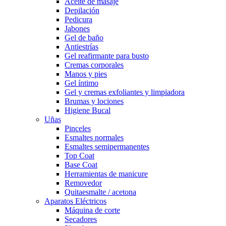
Aceite de masaje
Depilación
Pedicura
Jabones
Gel de baño
Antiestrías
Gel reafirmante para busto
Cremas corporales
Manos y pies
Gel íntimo
Gel y cremas exfoliantes y limpiadora
Brumas y lociones
Higiene Bucal
Uñas
Pinceles
Esmaltes normales
Esmaltes semipermanentes
Top Coat
Base Coat
Herramientas de manicure
Removedor
Quitaesmalte / acetona
Aparatos Eléctricos
Máquina de corte
Secadores