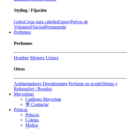
Styling / Fijación
Geles
Ceras para cabello
Espray
Polvos de
Volumen
Fijacion
Permanente
Perfumes
Perfumes
Hombre
Mujeres
Unisex
Otros
Ambientadores
Desodorantes
Perfume en aceite
Ofertas y
Rebajas
Set / Regalos
Mayoristas
Catálogo Mayorista
💬 Contactar
Pelucas
Pelucas
Coletas
Moños