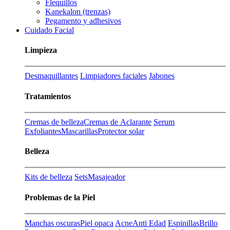
Flequillos
Kanekalon (trenzas)
Pegamento y adhesivos
Cuidado Facial
Limpieza
Desmaquillantes
Limpiadores faciales
Jabones
Tratamientos
Cremas de belleza
Cremas de Aclarante
Serum
Exfoliantes
Mascarillas
Protector solar
Belleza
Kits de belleza
Sets
Masajeador
Problemas de la Piel
Manchas oscuras
Piel opaca
Acne
Anti Edad
Espinillas
Brillo