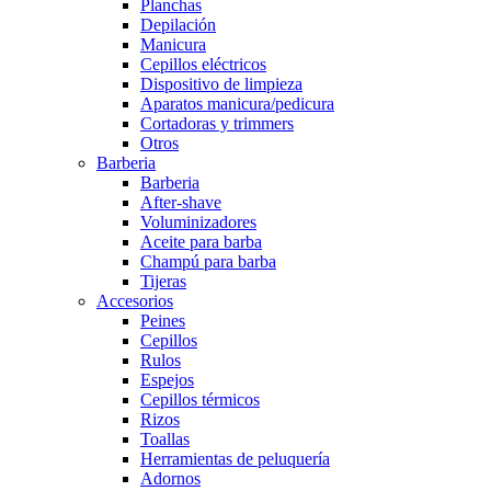
Planchas
Depilación
Manicura
Cepillos eléctricos
Dispositivo de limpieza
Aparatos manicura/pedicura
Cortadoras y trimmers
Otros
Barberia
Barberia
After-shave
Voluminizadores
Aceite para barba
Champú para barba
Tijeras
Accesorios
Peines
Cepillos
Rulos
Espejos
Cepillos térmicos
Rizos
Toallas
Herramientas de peluquería
Adornos