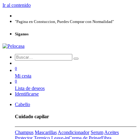
Ir al contenido
"Pagina en Constuccion, Puedes Comprar con Normalidad"
Síganos
0
Mi cesta
0
Lista de deseos
Identificarse
Cabello
Cuidado capilar
Champus
Mascarillas
Acondicionador
Serum
Aceites
Protector Termico
Leave-in
Crema de Peinar
Fibra