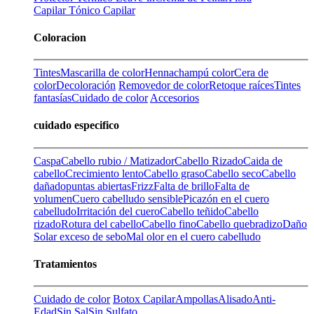
Capilar
Tónico Capilar
Coloracion
Tintes
Mascarilla de color
Henna
champú color
Cera de
color
Decoloración
Removedor de color
Retoque raíces
Tintes
fantasías
Cuidado de color
Accesorios
cuidado especifico
Caspa
Cabello rubio / Matizador
Cabello Rizado
Caida de
cabello
Crecimiento lento
Cabello graso
Cabello seco
Cabello
dañado
puntas abiertas
Frizz
Falta de brillo
Falta de
volumen
Cuero cabelludo sensible
Picazón en el cuero
cabelludo
Irritación del cuero
Cabello teñido
Cabello
rizado
Rotura del cabello
Cabello fino
Cabello quebradizo
Daño
Solar
exceso de sebo
Mal olor en el cuero cabelludo
Tratamientos
Cuidado de color
Botox Capilar
Ampollas
Alisado
Anti-
Edad
Sin Sal
Sin Sulfato