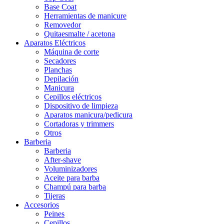
Base Coat
Herramientas de manicure
Removedor
Quitaesmalte / acetona
Aparatos Eléctricos
Máquina de corte
Secadores
Planchas
Depilación
Manicura
Cepillos eléctricos
Dispositivo de limpieza
Aparatos manicura/pedicura
Cortadoras y trimmers
Otros
Barberia
Barberia
After-shave
Voluminizadores
Aceite para barba
Champú para barba
Tijeras
Accesorios
Peines
Cepillos