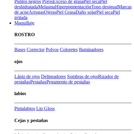
Puntos negros
Poros
Exceso de grasa
Piel seca
Piel
deshidratada
Melasma
Hiperpigmentación
Tono desigual
Marcas
de acne
Arrugas
Ojeras
Piel Grasa
Daño solar
Piel seca
Piel
irritada
Maquillaje
ROSTRO
Bases
Corrector
Polvos
Coloretes
Iluminadores
ojos
Lápiz de ojos
Delineadores
Sombras de ojos
Rizador de
pestañas
Pestañas
Pegamento de pestañas
labios
Pintalabios
Lip Gloss
Cejas y pestañas