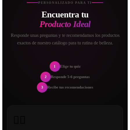
PERSONALIZADO PARA TI
Encuentra tu
Producto Ideal
Responde unas preguntas y te recomendamos los productos
exactos de nuestro catálogo para tu rutina de belleza.
1
Elige tu quiz
2
Responde 5-6 preguntas
3
Recibe tus recomendaciones
💇‍♀️