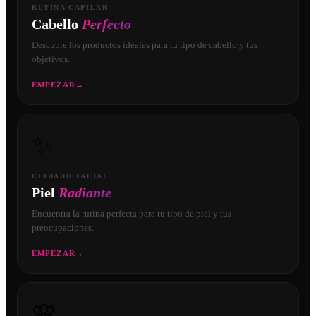
RUTINA CAPILAR
Cabello
Perfecto
Descubre los productos ideales para tu tipo de cabello y tus
objetivos.
EMPEZAR
→
✨
CUIDADO FACIAL
Piel
Radiante
Encuentra la rutina perfecta para tu tipo de piel y tus
preocupaciones.
EMPEZAR
→
🌸