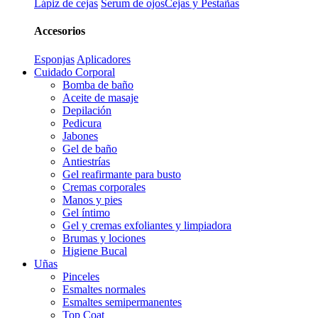
Lápiz de cejas
Serum de ojos
Cejas y Pestañas
Accesorios
Esponjas
Aplicadores
Cuidado Corporal
Bomba de baño
Aceite de masaje
Depilación
Pedicura
Jabones
Gel de baño
Antiestrías
Gel reafirmante para busto
Cremas corporales
Manos y pies
Gel íntimo
Gel y cremas exfoliantes y limpiadora
Brumas y lociones
Higiene Bucal
Uñas
Pinceles
Esmaltes normales
Esmaltes semipermanentes
Top Coat