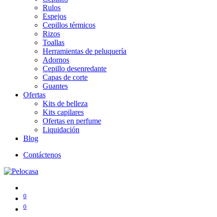
Rulos
Espejos
Cepillos térmicos
Rizos
Toallas
Herramientas de peluquería
Adornos
Cepillo desenredante
Capas de corte
Guantes
Ofertas
Kits de belleza
Kits capilares
Ofertas en perfume
Liquidación
Blog
Contáctenos
0
0