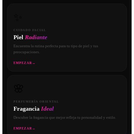
✨
CUIDADO FACIAL
Piel
Radiante
Encuentra la rutina perfecta para tu tipo de piel y tus
preocupaciones.
EMPEZAR
→
🌸
PERFUMERÍA ORIENTAL
Fragancia
Ideal
Descubre la fragancia que mejor refleja tu personalidad y estilo.
EMPEZAR
→