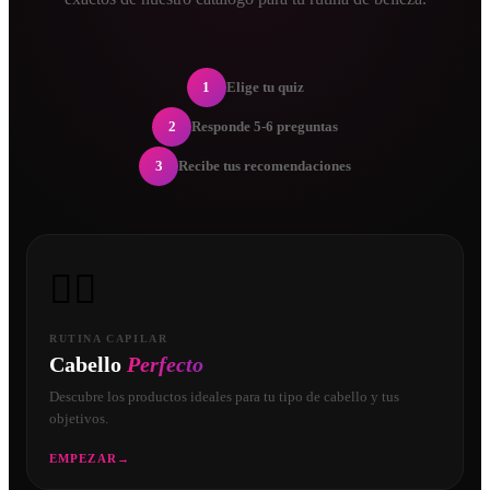
1
Elige tu quiz
2
Responde 5-6 preguntas
3
Recibe tus recomendaciones
💇‍♀️
RUTINA CAPILAR
Cabello
Perfecto
Descubre los productos ideales para tu tipo de cabello y tus
objetivos.
EMPEZAR
→