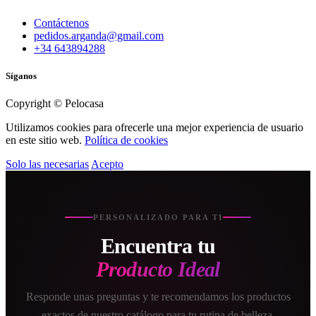
Contáctenos
pedidos.arganda@gmail.com
+34 643894288
Síganos
Copyright © Pelocasa
Utilizamos cookies para ofrecerle una mejor experiencia de usuario
en este sitio web.
Política de cookies
Solo las necesarias
Acepto
PERSONALIZADO PARA TI
Encuentra tu
Producto Ideal
Responde unas preguntas y te recomendamos los productos
exactos de nuestro catálogo para tu rutina de belleza.