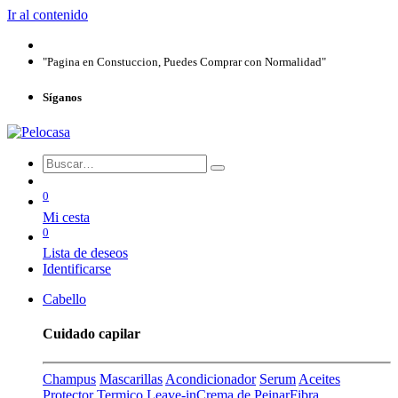
Ir al contenido
"Pagina en Constuccion, Puedes Comprar con Normalidad"
Síganos
0
Mi cesta
0
Lista de deseos
Identificarse
Cabello
Cuidado capilar
Champus
Mascarillas
Acondicionador
Serum
Aceites
Protector Termico
Leave-in
Crema de Peinar
Fibra