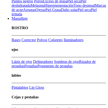
Puntos negros
Poros
Exceso de grasa
Piel seca
Piel
deshidratada
Melasma
Hiperpigmentación
Tono desigual
Marcas
de acne
Arrugas
Ojeras
Piel Grasa
Daño solar
Piel seca
Piel
irritada
Maquillaje
ROSTRO
Bases
Corrector
Polvos
Coloretes
Iluminadores
ojos
Lápiz de ojos
Delineadores
Sombras de ojos
Rizador de
pestañas
Pestañas
Pegamento de pestañas
labios
Pintalabios
Lip Gloss
Cejas y pestañas