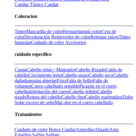
Capilar
Tónico Capilar
Coloracion
Tintes
Mascarilla de color
Henna
champú color
Cera de
color
Decoloración
Removedor de color
Retoque raíces
Tintes
fantasías
Cuidado de color
Accesorios
cuidado especifico
Caspa
Cabello rubio / Matizador
Cabello Rizado
Caida de
cabello
Crecimiento lento
Cabello graso
Cabello seco
Cabello
dañado
puntas abiertas
Frizz
Falta de brillo
Falta de
volumen
Cuero cabelludo sensible
Picazón en el cuero
cabelludo
Irritación del cuero
Cabello teñido
Cabello
rizado
Rotura del cabello
Cabello fino
Cabello quebradizo
Daño
Solar
exceso de sebo
Mal olor en el cuero cabelludo
Tratamientos
Cuidado de color
Botox Capilar
Ampollas
Alisado
Anti-
Edad
Sin Sal
Sin Sulfato