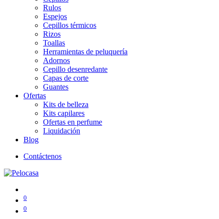
Rulos
Espejos
Cepillos térmicos
Rizos
Toallas
Herramientas de peluquería
Adornos
Cepillo desenredante
Capas de corte
Guantes
Ofertas
Kits de belleza
Kits capilares
Ofertas en perfume
Liquidación
Blog
Contáctenos
0
0