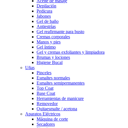
Aceite de masaje
Depilación
Pedicura
Jabones
Gel de baño
Antiestrías
Gel reafirmante para busto
Cremas corporales
Manos y pies
Gel íntimo
Gel y cremas exfoliantes y limpiadora
Brumas y lociones
Higiene Bucal
Uñas
Pinceles
Esmaltes normales
Esmaltes semipermanentes
Top Coat
Base Coat
Herramientas de manicure
Removedor
Quitaesmalte / acetona
Aparatos Eléctricos
Máquina de corte
Secadores