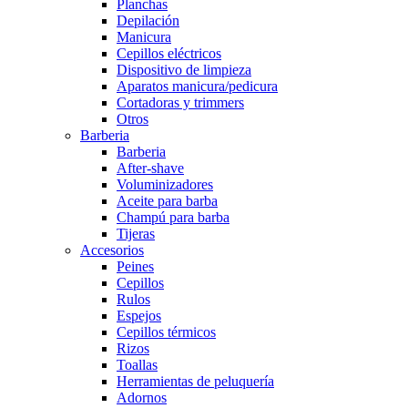
Planchas
Depilación
Manicura
Cepillos eléctricos
Dispositivo de limpieza
Aparatos manicura/pedicura
Cortadoras y trimmers
Otros
Barberia
Barberia
After-shave
Voluminizadores
Aceite para barba
Champú para barba
Tijeras
Accesorios
Peines
Cepillos
Rulos
Espejos
Cepillos térmicos
Rizos
Toallas
Herramientas de peluquería
Adornos