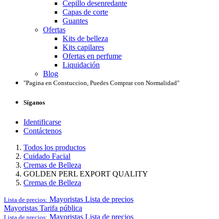
Cepillo desenredante
Capas de corte
Guantes
Ofertas
Kits de belleza
Kits capilares
Ofertas en perfume
Liquidación
Blog
"Pagina en Constuccion, Puedes Comprar con Normalidad"
Síganos
Identificarse
Contáctenos
Todos los productos
Cuidado Facial
Cremas de Belleza
GOLDEN PERL EXPORT QUALITY
Cremas de Belleza
Mayoristas
Lista de precios
Lista de precios:
Mayoristas
Tarifa pública
Mayoristas
Lista de precios
Lista de precios: