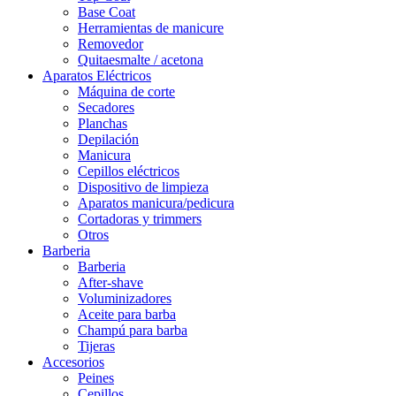
Base Coat
Herramientas de manicure
Removedor
Quitaesmalte / acetona
Aparatos Eléctricos
Máquina de corte
Secadores
Planchas
Depilación
Manicura
Cepillos eléctricos
Dispositivo de limpieza
Aparatos manicura/pedicura
Cortadoras y trimmers
Otros
Barberia
Barberia
After-shave
Voluminizadores
Aceite para barba
Champú para barba
Tijeras
Accesorios
Peines
Cepillos