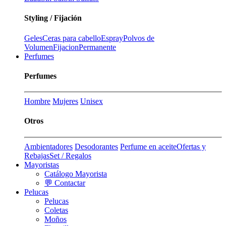
Styling / Fijación
Geles
Ceras para cabello
Espray
Polvos de
Volumen
Fijacion
Permanente
Perfumes
Perfumes
Hombre
Mujeres
Unisex
Otros
Ambientadores
Desodorantes
Perfume en aceite
Ofertas y
Rebajas
Set / Regalos
Mayoristas
Catálogo Mayorista
💬 Contactar
Pelucas
Pelucas
Coletas
Moños