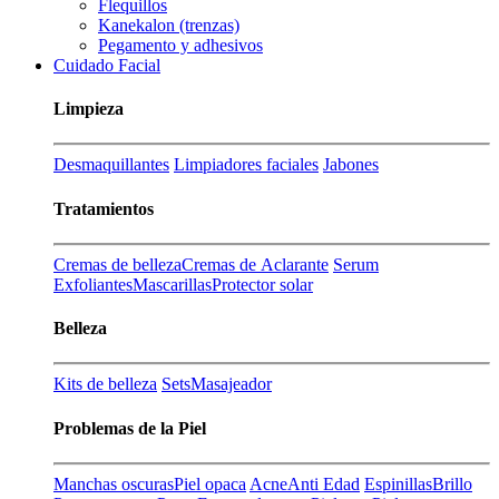
Flequillos
Kanekalon (trenzas)
Pegamento y adhesivos
Cuidado Facial
Limpieza
Desmaquillantes
Limpiadores faciales
Jabones
Tratamientos
Cremas de belleza
Cremas de Aclarante
Serum
Exfoliantes
Mascarillas
Protector solar
Belleza
Kits de belleza
Sets
Masajeador
Problemas de la Piel
Manchas oscuras
Piel opaca
Acne
Anti Edad
Espinillas
Brillo