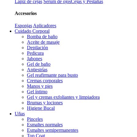
Lápiz de cejas
Serum de ojos
Cejas y Pestañas
Accesorios
Esponjas
Aplicadores
Cuidado Corporal
Bomba de baño
Aceite de masaje
Depilación
Pedicura
Jabones
Gel de baño
Antiestrías
Gel reafirmante para busto
Cremas corporales
Manos y pies
Gel íntimo
Gel y cremas exfoliantes y limpiadora
Brumas y lociones
Higiene Bucal
Uñas
Pinceles
Esmaltes normales
Esmaltes semipermanentes
Top Coat