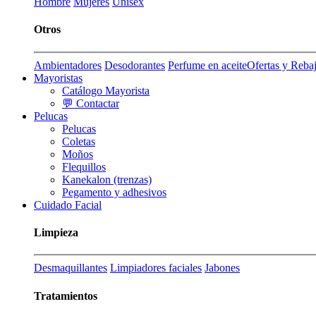
Hombre
Mujeres
Unisex
Otros
Ambientadores
Desodorantes
Perfume en aceite
Ofertas y Reba
Mayoristas
Catálogo Mayorista
💬 Contactar
Pelucas
Pelucas
Coletas
Moños
Flequillos
Kanekalon (trenzas)
Pegamento y adhesivos
Cuidado Facial
Limpieza
Desmaquillantes
Limpiadores faciales
Jabones
Tratamientos