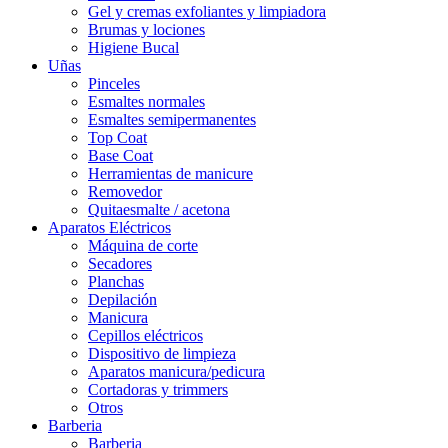
Gel y cremas exfoliantes y limpiadora
Brumas y lociones
Higiene Bucal
Uñas
Pinceles
Esmaltes normales
Esmaltes semipermanentes
Top Coat
Base Coat
Herramientas de manicure
Removedor
Quitaesmalte / acetona
Aparatos Eléctricos
Máquina de corte
Secadores
Planchas
Depilación
Manicura
Cepillos eléctricos
Dispositivo de limpieza
Aparatos manicura/pedicura
Cortadoras y trimmers
Otros
Barberia
Barberia