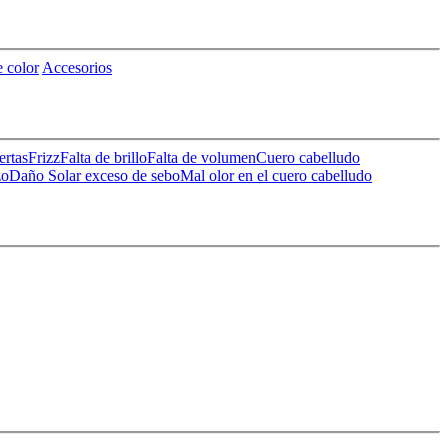
 color
Accesorios
ertas
Frizz
Falta de brillo
Falta de volumen
Cuero cabelludo
zo
Daño Solar
exceso de sebo
Mal olor en el cuero cabelludo