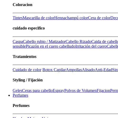
Coloracion
Tintes
Mascarilla de color
Henna
champú color
Cera de color
Deco
cuidado especifico
Caspa
Cabello rubio / Matizador
Cabello Rizado
Caida de cabell
sensible
Picazón en el cuero cabelludo
Irritación del cuero
Cabell
Tratamientos
Cuidado de color
Botox Capilar
Ampollas
Alisado
Anti-Edad
Sin
Styling / Fijación
Geles
Ceras para cabello
Espray
Polvos de Volumen
Fijacion
Perm
Perfumes
Perfumes