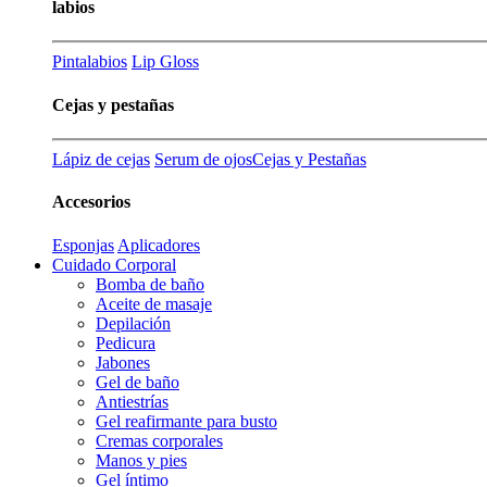
labios
Pintalabios
Lip Gloss
Cejas y pestañas
Lápiz de cejas
Serum de ojos
Cejas y Pestañas
Accesorios
Esponjas
Aplicadores
Cuidado Corporal
Bomba de baño
Aceite de masaje
Depilación
Pedicura
Jabones
Gel de baño
Antiestrías
Gel reafirmante para busto
Cremas corporales
Manos y pies
Gel íntimo