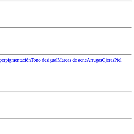
perpigmentación
Tono desigual
Marcas de acne
Arrugas
Ojeras
Piel