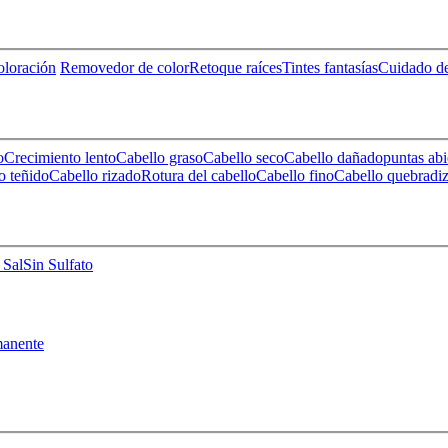
loración
Removedor de color
Retoque raíces
Tintes fantasías
Cuidado de
o
Crecimiento lento
Cabello graso
Cabello seco
Cabello dañado
puntas abi
o teñido
Cabello rizado
Rotura del cabello
Cabello fino
Cabello quebradi
 Sal
Sin Sulfato
anente