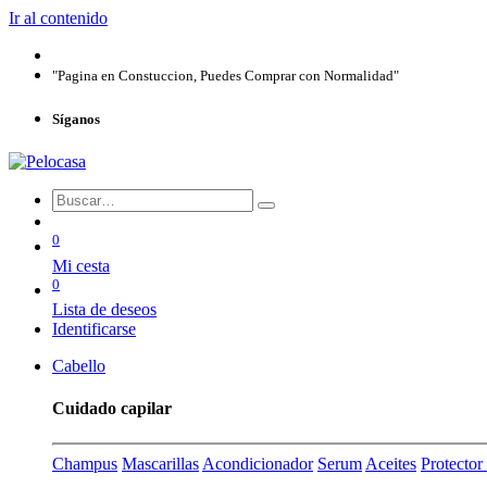
Ir al contenido
"Pagina en Constuccion, Puedes Comprar con Normalidad"
Síganos
0
Mi cesta
0
Lista de deseos
Identificarse
Cabello
Cuidado capilar
Champus
Mascarillas
Acondicionador
Serum
Aceites
Protecto