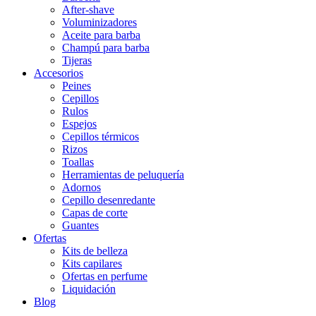
After-shave
Voluminizadores
Aceite para barba
Champú para barba
Tijeras
Accesorios
Peines
Cepillos
Rulos
Espejos
Cepillos térmicos
Rizos
Toallas
Herramientas de peluquería
Adornos
Cepillo desenredante
Capas de corte
Guantes
Ofertas
Kits de belleza
Kits capilares
Ofertas en perfume
Liquidación
Blog