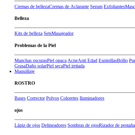
Cremas de belleza
Cremas de Aclarante
Serum
Exfoliantes
Masca
Belleza
Kits de belleza
Sets
Masajeador
Problemas de la Piel
Manchas oscuras
Piel opaca
Acne
Anti Edad
Espinillas
Brillo
Pu
Grasa
Daño solar
Piel seca
Piel irritada
Maquillaje
ROSTRO
Bases
Corrector
Polvos
Coloretes
Iluminadores
ojos
Lápiz de ojos
Delineadores
Sombras de ojos
Rizador de pestaña