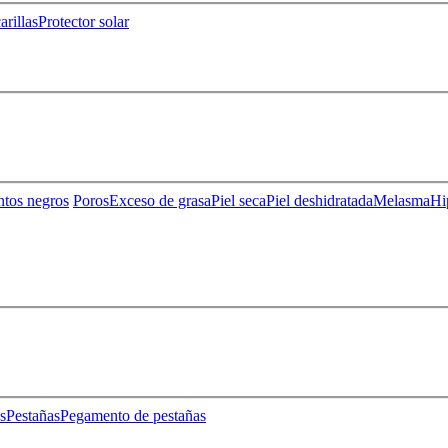
rillas
Protector solar
ntos negros
Poros
Exceso de grasa
Piel seca
Piel deshidratada
Melasma
Hi
s
Pestañas
Pegamento de pestañas