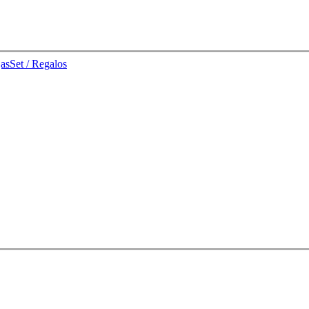
jas
Set / Regalos