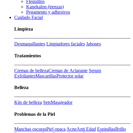
Flequillos
Kanekalon (trenzas)
Pegamento y adhesivos
Cuidado Facial
Limpieza
Desmaquillantes
Limpiadores faciales
Jabones
Tratamientos
Cremas de belleza
Cremas de Aclarante
Serum
Exfoliantes
Mascarillas
Protector solar
Belleza
Kits de belleza
Sets
Masajeador
Problemas de la Piel
Manchas oscuras
Piel opaca
Acne
Anti Edad
Espinillas
Brillo