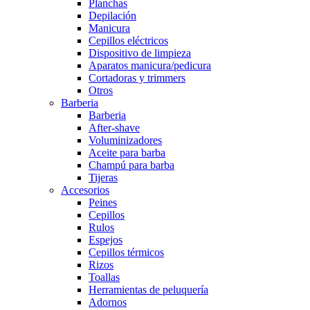
Planchas
Depilación
Manicura
Cepillos eléctricos
Dispositivo de limpieza
Aparatos manicura/pedicura
Cortadoras y trimmers
Otros
Barberia
Barberia
After-shave
Voluminizadores
Aceite para barba
Champú para barba
Tijeras
Accesorios
Peines
Cepillos
Rulos
Espejos
Cepillos térmicos
Rizos
Toallas
Herramientas de peluquería
Adornos