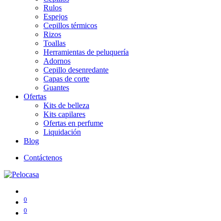
Rulos
Espejos
Cepillos térmicos
Rizos
Toallas
Herramientas de peluquería
Adornos
Cepillo desenredante
Capas de corte
Guantes
Ofertas
Kits de belleza
Kits capilares
Ofertas en perfume
Liquidación
Blog
Contáctenos
0
0