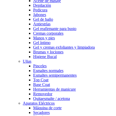
Aceite de masaje
Depilación
Pedicura
Jabones
Gel de baño
Antiestrías
Gel reafirmante para busto
Cremas corporales
Manos y pies
Gel íntimo
Gel y cremas exfoliantes y limpiadora
Brumas y lociones
Higiene Bucal
Uñas
Pinceles
Esmaltes normales
Esmaltes semipermanentes
Top Coat
Base Coat
Herramientas de manicure
Removedor
Quitaesmalte / acetona
Aparatos Eléctricos
Máquina de corte
Secadores