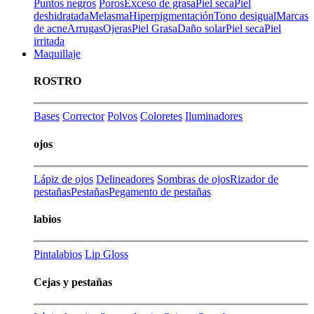
Puntos negros
Poros
Exceso de grasa
Piel seca
Piel
deshidratada
Melasma
Hiperpigmentación
Tono desigual
Marcas
de acne
Arrugas
Ojeras
Piel Grasa
Daño solar
Piel seca
Piel
irritada
Maquillaje
ROSTRO
Bases
Corrector
Polvos
Coloretes
Iluminadores
ojos
Lápiz de ojos
Delineadores
Sombras de ojos
Rizador de
pestañas
Pestañas
Pegamento de pestañas
labios
Pintalabios
Lip Gloss
Cejas y pestañas