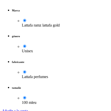
Marca
Lattafa ramz lattafa gold
género
Unisex
fabricante
Lattafa perfumes
tamaño
100 mleu
Añadir a la cesta