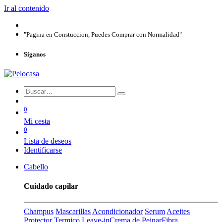
Ir al contenido
"Pagina en Constuccion, Puedes Comprar con Normalidad"
Síganos
0
Mi cesta
0
Lista de deseos
Identificarse
Cabello
Cuidado capilar
Champus
Mascarillas
Acondicionador
Serum
Aceites
Protector Termico
Leave-in
Crema de Peinar
Fibra