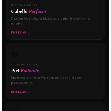
RUTINA CAPILAR
Cabello
Perfecto
Descubre los productos ideales para tu tipo de cabello y tus
objetivos.
EMPEZAR
→
✨
CUIDADO FACIAL
Piel
Radiante
Encuentra la rutina perfecta para tu tipo de piel y tus
preocupaciones.
EMPEZAR
→