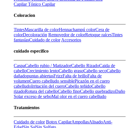
Capilar
Tónico Capilar
Coloracion
Tintes
Mascarilla de color
Henna
champú color
Cera de
color
Decoloración
Removedor de color
Retoque raíces
Tintes
fantasías
Cuidado de color
Accesorios
cuidado especifico
Caspa
Cabello rubio / Matizador
Cabello Rizado
Caida de
cabello
Crecimiento lento
Cabello graso
Cabello seco
Cabello
dañado
puntas abiertas
Frizz
Falta de brillo
Falta de
volumen
Cuero cabelludo sensible
Picazón en el cuero
cabelludo
Irritación del cuero
Cabello teñido
Cabello
rizado
Rotura del cabello
Cabello fino
Cabello quebradizo
Daño
Solar
exceso de sebo
Mal olor en el cuero cabelludo
Tratamientos
Cuidado de color
Botox Capilar
Ampollas
Alisado
Anti-
Edad
Sin Sal
Sin Sulfato