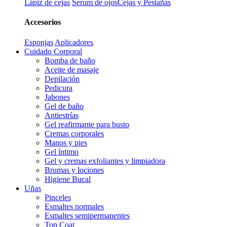
Lápiz de cejas
Serum de ojos
Cejas y Pestañas
Accesorios
Esponjas
Aplicadores
Cuidado Corporal
Bomba de baño
Aceite de masaje
Depilación
Pedicura
Jabones
Gel de baño
Antiestrías
Gel reafirmante para busto
Cremas corporales
Manos y pies
Gel íntimo
Gel y cremas exfoliantes y limpiadora
Brumas y lociones
Higiene Bucal
Uñas
Pinceles
Esmaltes normales
Esmaltes semipermanentes
Top Coat