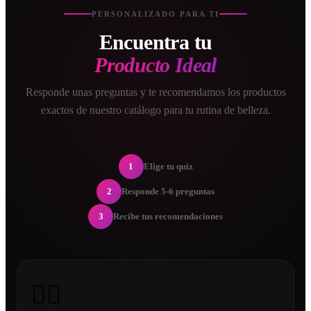
PERSONALIZADO PARA TI
Encuentra tu
Producto Ideal
Responde unas preguntas y te recomendamos los productos
exactos de nuestro catálogo para tu rutina de belleza.
1
Elige tu quiz
2
Responde 5-6 preguntas
3
Recibe tus recomendaciones
💇‍♀️