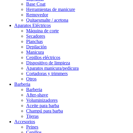
Base Coat
Herramientas de manicure
Removedor
Quitaesmalte / acetona
Aparatos Eléctricos
Máquina de corte
Secadores
Planchas
Depilación
Manicura
Cepillos eléctricos
Dispositivo de limpieza
Aparatos manicura/pedicura
Cortadoras y trimmers
Otros
Barberia
Barberia
After-shave
Voluminizadores
Aceite para barba
Champú para barba
Tijeras
Accesorios
Peines
Cepillos