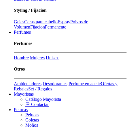
Styling / Fijación
Geles
Ceras para cabello
Espray
Polvos de
Volumen
Fijacion
Permanente
Perfumes
Perfumes
Hombre
Mujeres
Unisex
Otros
Ambientadores
Desodorantes
Perfume en aceite
Ofertas y
Rebajas
Set / Regalos
Mayoristas
Catálogo Mayorista
💬 Contactar
Pelucas
Pelucas
Coletas
Moños