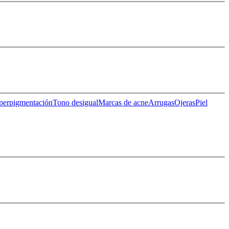
perpigmentación
Tono desigual
Marcas de acne
Arrugas
Ojeras
Piel