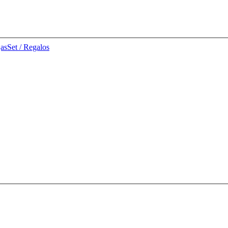
jas
Set / Regalos