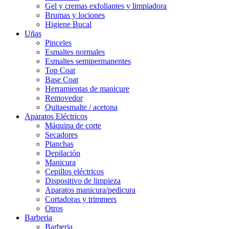
Gel y cremas exfoliantes y limpiadora
Brumas y lociones
Higiene Bucal
Uñas
Pinceles
Esmaltes normales
Esmaltes semipermanentes
Top Coat
Base Coat
Herramientas de manicure
Removedor
Quitaesmalte / acetona
Aparatos Eléctricos
Máquina de corte
Secadores
Planchas
Depilación
Manicura
Cepillos eléctricos
Dispositivo de limpieza
Aparatos manicura/pedicura
Cortadoras y trimmers
Otros
Barberia
Barberia