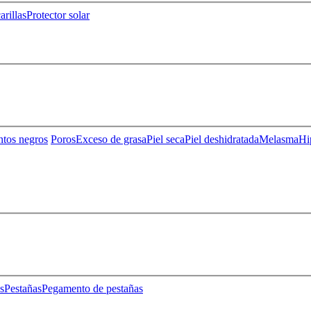
rillas
Protector solar
ntos negros
Poros
Exceso de grasa
Piel seca
Piel deshidratada
Melasma
Hi
s
Pestañas
Pegamento de pestañas