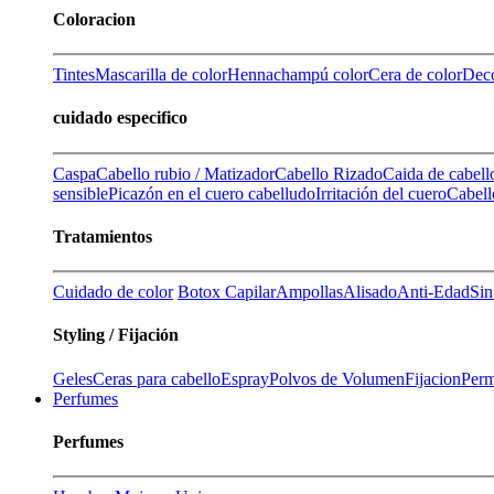
Coloracion
Tintes
Mascarilla de color
Henna
champú color
Cera de color
Deco
cuidado especifico
Caspa
Cabello rubio / Matizador
Cabello Rizado
Caida de cabell
sensible
Picazón en el cuero cabelludo
Irritación del cuero
Cabell
Tratamientos
Cuidado de color
Botox Capilar
Ampollas
Alisado
Anti-Edad
Sin
Styling / Fijación
Geles
Ceras para cabello
Espray
Polvos de Volumen
Fijacion
Perm
Perfumes
Perfumes