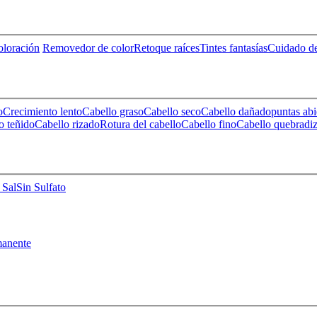
loración
Removedor de color
Retoque raíces
Tintes fantasías
Cuidado de
o
Crecimiento lento
Cabello graso
Cabello seco
Cabello dañado
puntas abi
o teñido
Cabello rizado
Rotura del cabello
Cabello fino
Cabello quebradi
 Sal
Sin Sulfato
anente