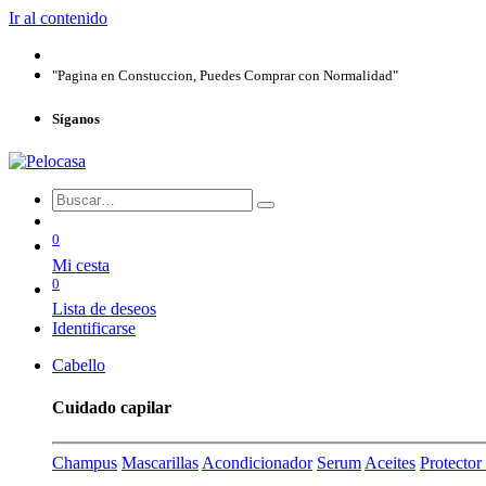
Ir al contenido
"Pagina en Constuccion, Puedes Comprar con Normalidad"
Síganos
0
Mi cesta
0
Lista de deseos
Identificarse
Cabello
Cuidado capilar
Champus
Mascarillas
Acondicionador
Serum
Aceites
Protecto