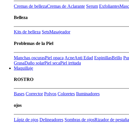
Cremas de belleza
Cremas de Aclarante
Serum
Exfoliantes
Masca
Belleza
Kits de belleza
Sets
Masajeador
Problemas de la Piel
Manchas oscuras
Piel opaca
Acne
Anti Edad
Espinillas
Brillo
Pu
Grasa
Daño solar
Piel seca
Piel irritada
Maquillaje
ROSTRO
Bases
Corrector
Polvos
Coloretes
Iluminadores
ojos
Lápiz de ojos
Delineadores
Sombras de ojos
Rizador de pestaña