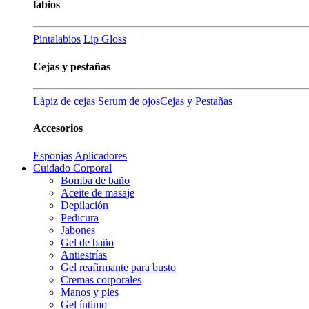
labios
Pintalabios
Lip Gloss
Cejas y pestañas
Lápiz de cejas
Serum de ojos
Cejas y Pestañas
Accesorios
Esponjas
Aplicadores
Cuidado Corporal
Bomba de baño
Aceite de masaje
Depilación
Pedicura
Jabones
Gel de baño
Antiestrías
Gel reafirmante para busto
Cremas corporales
Manos y pies
Gel íntimo