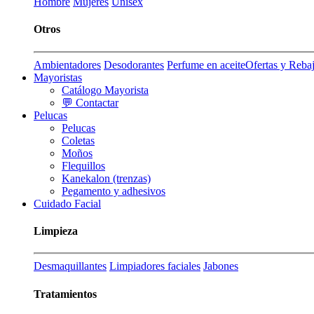
Hombre
Mujeres
Unisex
Otros
Ambientadores
Desodorantes
Perfume en aceite
Ofertas y Reba
Mayoristas
Catálogo Mayorista
💬 Contactar
Pelucas
Pelucas
Coletas
Moños
Flequillos
Kanekalon (trenzas)
Pegamento y adhesivos
Cuidado Facial
Limpieza
Desmaquillantes
Limpiadores faciales
Jabones
Tratamientos