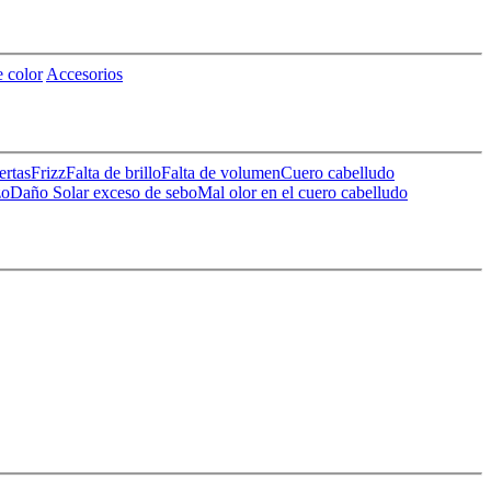
 color
Accesorios
ertas
Frizz
Falta de brillo
Falta de volumen
Cuero cabelludo
zo
Daño Solar
exceso de sebo
Mal olor en el cuero cabelludo