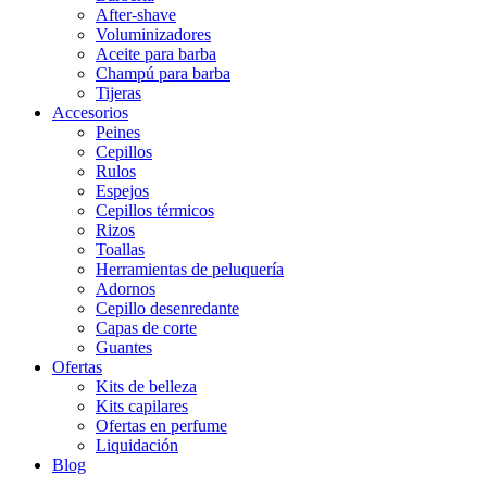
After-shave
Voluminizadores
Aceite para barba
Champú para barba
Tijeras
Accesorios
Peines
Cepillos
Rulos
Espejos
Cepillos térmicos
Rizos
Toallas
Herramientas de peluquería
Adornos
Cepillo desenredante
Capas de corte
Guantes
Ofertas
Kits de belleza
Kits capilares
Ofertas en perfume
Liquidación
Blog