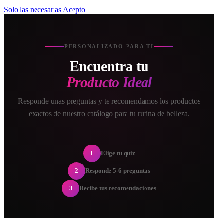
Solo las necesarias
Acepto
PERSONALIZADO PARA TI
Encuentra tu
Producto Ideal
Responde unas preguntas y te recomendamos los productos
exactos de nuestro catálogo para tu rutina de belleza.
1
Elige tu quiz
2
Responde 5-6 preguntas
3
Recibe tus recomendaciones