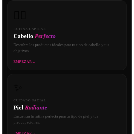
💇‍♀️
RUTINA CAPILAR
Cabello
Perfecto
Descubre los productos ideales para tu tipo de cabello y tus
objetivos.
EMPEZAR
→
✨
CUIDADO FACIAL
Piel
Radiante
Encuentra la rutina perfecta para tu tipo de piel y tus
preocupaciones.
EMPEZAR
→