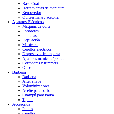
Base Coat
Herramientas de manicure
Removedor
Quitaesmalte / acetona
Aparatos Eléctricos
Máquina de corte
Secadores
Planchas
Depilación
Manicura
Cepillos eléctricos
Dispositivo de limpieza
Aparatos manicura/pedicura
Cortadoras y trimmers
Otros
Barberia
Barberia
After-shave
Voluminizadores
Aceite para barba
Champú para barba
Tijeras
Accesorios
Peines
Cepillos