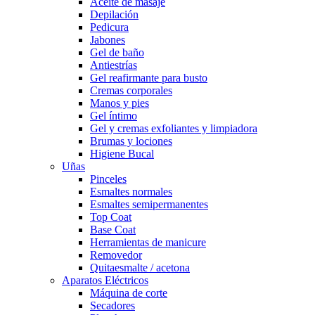
Aceite de masaje
Depilación
Pedicura
Jabones
Gel de baño
Antiestrías
Gel reafirmante para busto
Cremas corporales
Manos y pies
Gel íntimo
Gel y cremas exfoliantes y limpiadora
Brumas y lociones
Higiene Bucal
Uñas
Pinceles
Esmaltes normales
Esmaltes semipermanentes
Top Coat
Base Coat
Herramientas de manicure
Removedor
Quitaesmalte / acetona
Aparatos Eléctricos
Máquina de corte
Secadores