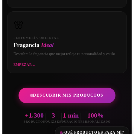
🌸
PERFUMERÍA ORIENTAL
Fragancia
Ideal
Descubre la fragancia que mejor refleja tu personalidad y estilo.
EMPEZAR
→
DESCUBRIR MIS PRODUCTOS
+1.300
3
1 min
100%
PRODUCTOS
QUIZZES
DURACIÓN
PERSONALIZADO
¿QUÉ PRODUCTO ES PARA MÍ?