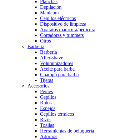
Planchas
Depilación
Manicura
Cepillos eléctricos
Dispositivo de limpieza
Aparatos manicura/pedicura
Cortadoras y trimmers
Otros
Barberia
Barberia
After-shave
Voluminizadores
Aceite para barba
Champú para barba
Tijeras
Accesorios
Peines
Cepillos
Rulos
Espejos
Cepillos térmicos
Rizos
Toallas
Herramientas de peluquería
Adornos