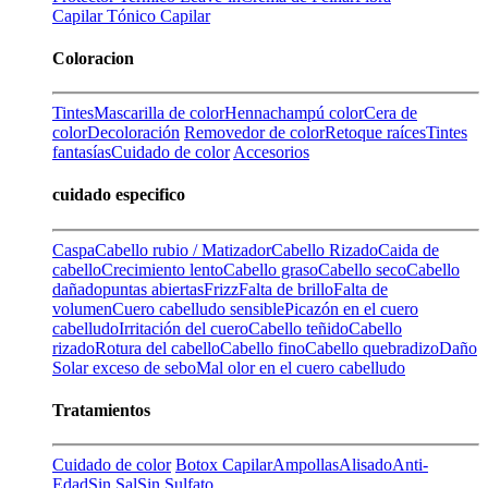
Capilar
Tónico Capilar
Coloracion
Tintes
Mascarilla de color
Henna
champú color
Cera de
color
Decoloración
Removedor de color
Retoque raíces
Tintes
fantasías
Cuidado de color
Accesorios
cuidado especifico
Caspa
Cabello rubio / Matizador
Cabello Rizado
Caida de
cabello
Crecimiento lento
Cabello graso
Cabello seco
Cabello
dañado
puntas abiertas
Frizz
Falta de brillo
Falta de
volumen
Cuero cabelludo sensible
Picazón en el cuero
cabelludo
Irritación del cuero
Cabello teñido
Cabello
rizado
Rotura del cabello
Cabello fino
Cabello quebradizo
Daño
Solar
exceso de sebo
Mal olor en el cuero cabelludo
Tratamientos
Cuidado de color
Botox Capilar
Ampollas
Alisado
Anti-
Edad
Sin Sal
Sin Sulfato