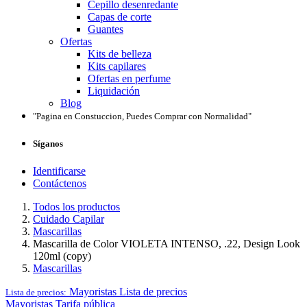
Cepillo desenredante
Capas de corte
Guantes
Ofertas
Kits de belleza
Kits capilares
Ofertas en perfume
Liquidación
Blog
"Pagina en Constuccion, Puedes Comprar con Normalidad"
Síganos
Identificarse
Contáctenos
Todos los productos
Cuidado Capilar
Mascarillas
Mascarilla de Color VIOLETA INTENSO, .22, Design Look
120ml (copy)
Mascarillas
Mayoristas
Lista de precios
Lista de precios:
Mayoristas
Tarifa pública