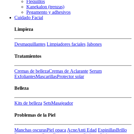
Flequillos
Kanekalon (trenzas)
Pegamento y adhesivos
Cuidado Facial
Limpieza
Desmaquillantes
Limpiadores faciales
Jabones
Tratamientos
Cremas de belleza
Cremas de Aclarante
Serum
Exfoliantes
Mascarillas
Protector solar
Belleza
Kits de belleza
Sets
Masajeador
Problemas de la Piel
Manchas oscuras
Piel opaca
Acne
Anti Edad
Espinillas
Brillo