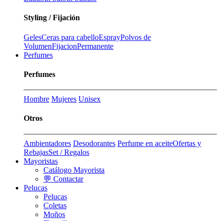
Styling / Fijación
Geles
Ceras para cabello
Espray
Polvos de
Volumen
Fijacion
Permanente
Perfumes
Perfumes
Hombre
Mujeres
Unisex
Otros
Ambientadores
Desodorantes
Perfume en aceite
Ofertas y
Rebajas
Set / Regalos
Mayoristas
Catálogo Mayorista
💬 Contactar
Pelucas
Pelucas
Coletas
Moños