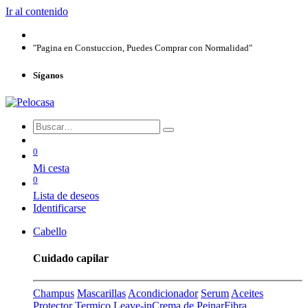
Ir al contenido
"Pagina en Constuccion, Puedes Comprar con Normalidad"
Síganos
0
Mi cesta
0
Lista de deseos
Identificarse
Cabello
Cuidado capilar
Champus
Mascarillas
Acondicionador
Serum
Aceites
Protector Termico
Leave-in
Crema de Peinar
Fibra