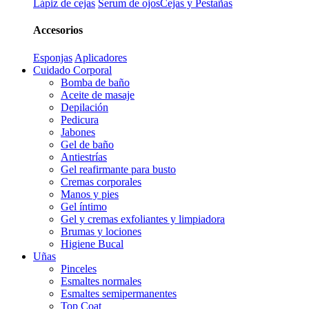
Lápiz de cejas
Serum de ojos
Cejas y Pestañas
Accesorios
Esponjas
Aplicadores
Cuidado Corporal
Bomba de baño
Aceite de masaje
Depilación
Pedicura
Jabones
Gel de baño
Antiestrías
Gel reafirmante para busto
Cremas corporales
Manos y pies
Gel íntimo
Gel y cremas exfoliantes y limpiadora
Brumas y lociones
Higiene Bucal
Uñas
Pinceles
Esmaltes normales
Esmaltes semipermanentes
Top Coat