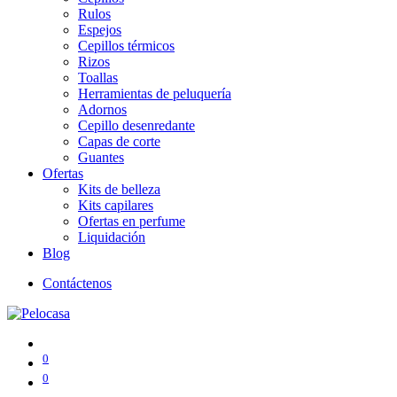
Rulos
Espejos
Cepillos térmicos
Rizos
Toallas
Herramientas de peluquería
Adornos
Cepillo desenredante
Capas de corte
Guantes
Ofertas
Kits de belleza
Kits capilares
Ofertas en perfume
Liquidación
Blog
Contáctenos
0
0