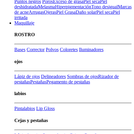
Puntos negros
Poros
Exceso de grasa
Piel seca
Piel
deshidratada
Melasma
Hiperpigmentación
Tono desigual
Marcas
de acne
Arrugas
Ojeras
Piel Grasa
Daño solar
Piel seca
Piel
irritada
Maquillaje
ROSTRO
Bases
Corrector
Polvos
Coloretes
Iluminadores
ojos
Lápiz de ojos
Delineadores
Sombras de ojos
Rizador de
pestañas
Pestañas
Pegamento de pestañas
labios
Pintalabios
Lip Gloss
Cejas y pestañas