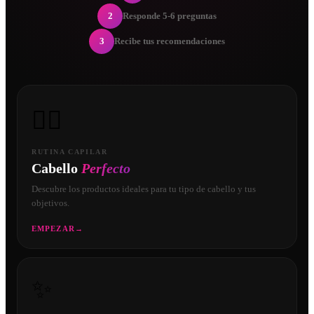
2
Responde 5-6 preguntas
3
Recibe tus recomendaciones
💇‍♀️
RUTINA CAPILAR
Cabello
Perfecto
Descubre los productos ideales para tu tipo de cabello y tus
objetivos.
EMPEZAR
→
✨