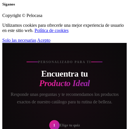
Síganos
Copyright © Pelocasa
Utilizamos cookies para ofrecerle una mejor experiencia de usuario
en este sitio web.
Política de cookies
Solo las necesarias
Acepto
PERSONALIZADO PARA TI
Encuentra tu
Producto Ideal
Responde unas preguntas y te recomendamos los productos
exactos de nuestro catálogo para tu rutina de belleza.
1
Elige tu quiz