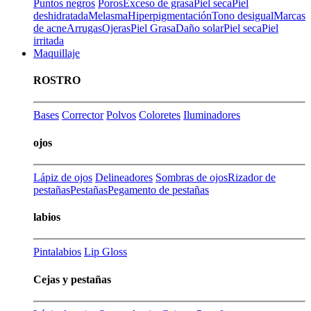
Puntos negros
Poros
Exceso de grasa
Piel seca
Piel
deshidratada
Melasma
Hiperpigmentación
Tono desigual
Marcas
de acne
Arrugas
Ojeras
Piel Grasa
Daño solar
Piel seca
Piel
irritada
Maquillaje
ROSTRO
Bases
Corrector
Polvos
Coloretes
Iluminadores
ojos
Lápiz de ojos
Delineadores
Sombras de ojos
Rizador de
pestañas
Pestañas
Pegamento de pestañas
labios
Pintalabios
Lip Gloss
Cejas y pestañas