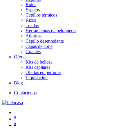
Rulos
Espejos
Cepillos térmicos
Rizos
Toallas
Herramientas de peluquería
Adornos
Cepillo desenredante
Capas de corte
Guantes
Ofertas
Kits de belleza
Kits capilares
Ofertas en perfume
Liquidación
Blog
Contáctenos
0
0