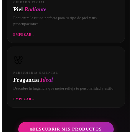
CUIDADO FACIAL
Piel
Radiante
Encuentra la rutina perfecta para tu tipo de piel y tus
preocupaciones.
EMPEZAR
→
🌸
PERFUMERÍA ORIENTAL
Fragancia
Ideal
Descubre la fragancia que mejor refleja tu personalidad y estilo.
EMPEZAR
→
DESCUBRIR MIS PRODUCTOS