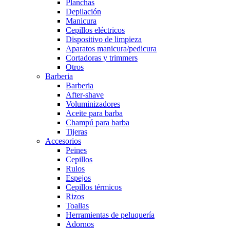
Planchas
Depilación
Manicura
Cepillos eléctricos
Dispositivo de limpieza
Aparatos manicura/pedicura
Cortadoras y trimmers
Otros
Barberia
Barberia
After-shave
Voluminizadores
Aceite para barba
Champú para barba
Tijeras
Accesorios
Peines
Cepillos
Rulos
Espejos
Cepillos térmicos
Rizos
Toallas
Herramientas de peluquería
Adornos