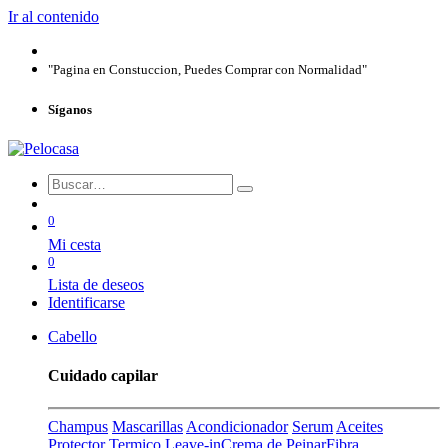
Ir al contenido
"Pagina en Constuccion, Puedes Comprar con Normalidad"
Síganos
0
Mi cesta
0
Lista de deseos
Identificarse
Cabello
Cuidado capilar
Champus
Mascarillas
Acondicionador
Serum
Aceites
Protector Termico
Leave-in
Crema de Peinar
Fibra