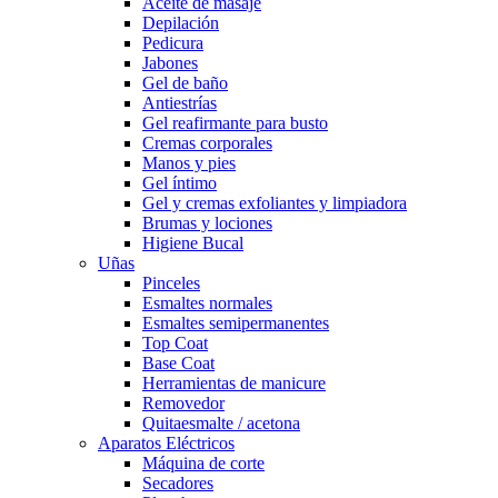
Aceite de masaje
Depilación
Pedicura
Jabones
Gel de baño
Antiestrías
Gel reafirmante para busto
Cremas corporales
Manos y pies
Gel íntimo
Gel y cremas exfoliantes y limpiadora
Brumas y lociones
Higiene Bucal
Uñas
Pinceles
Esmaltes normales
Esmaltes semipermanentes
Top Coat
Base Coat
Herramientas de manicure
Removedor
Quitaesmalte / acetona
Aparatos Eléctricos
Máquina de corte
Secadores