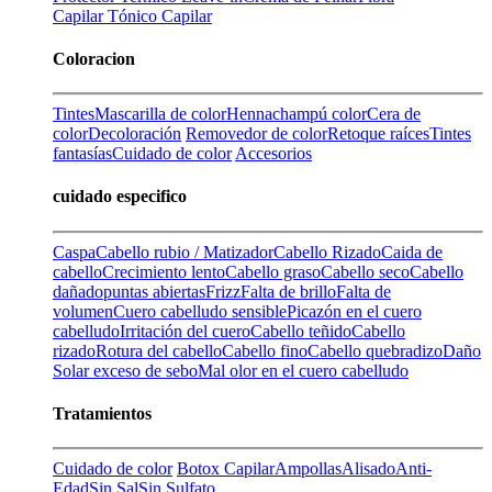
Capilar
Tónico Capilar
Coloracion
Tintes
Mascarilla de color
Henna
champú color
Cera de
color
Decoloración
Removedor de color
Retoque raíces
Tintes
fantasías
Cuidado de color
Accesorios
cuidado especifico
Caspa
Cabello rubio / Matizador
Cabello Rizado
Caida de
cabello
Crecimiento lento
Cabello graso
Cabello seco
Cabello
dañado
puntas abiertas
Frizz
Falta de brillo
Falta de
volumen
Cuero cabelludo sensible
Picazón en el cuero
cabelludo
Irritación del cuero
Cabello teñido
Cabello
rizado
Rotura del cabello
Cabello fino
Cabello quebradizo
Daño
Solar
exceso de sebo
Mal olor en el cuero cabelludo
Tratamientos
Cuidado de color
Botox Capilar
Ampollas
Alisado
Anti-
Edad
Sin Sal
Sin Sulfato