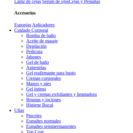
Lápiz de cejas
Serum de ojos
Cejas y Pestañas
Accesorios
Esponjas
Aplicadores
Cuidado Corporal
Bomba de baño
Aceite de masaje
Depilación
Pedicura
Jabones
Gel de baño
Antiestrías
Gel reafirmante para busto
Cremas corporales
Manos y pies
Gel íntimo
Gel y cremas exfoliantes y limpiadora
Brumas y lociones
Higiene Bucal
Uñas
Pinceles
Esmaltes normales
Esmaltes semipermanentes
Top Coat