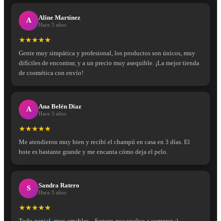
Aline Martínez
A
Hace 3 años
★★★★★
Gente muy simpática y profesional, los productos son únicos, muy
difíciles de encontrar, y a un precio muy asequible. ¡La mejor tienda
de cosmética con envío!
Ana Belén Díaz
A
Hace 3 años
★★★★★
Me atendieron muy bien y recibí el champú en casa en 3 días. El
bote es bastante grande y me encanta cómo deja el pelo.
Sandra Ratero
S
Hace 3 años
★★★★★
Todo genial, muy amables... Seguro que vuelvo a comprar :)