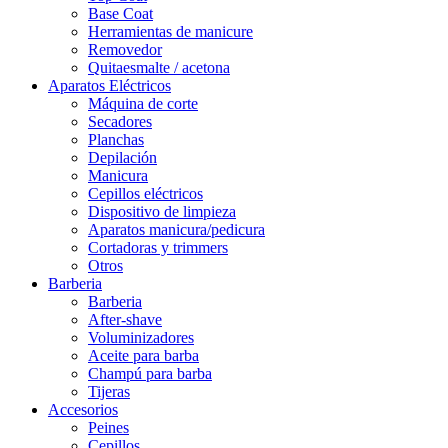
Base Coat
Herramientas de manicure
Removedor
Quitaesmalte / acetona
Aparatos Eléctricos
Máquina de corte
Secadores
Planchas
Depilación
Manicura
Cepillos eléctricos
Dispositivo de limpieza
Aparatos manicura/pedicura
Cortadoras y trimmers
Otros
Barberia
Barberia
After-shave
Voluminizadores
Aceite para barba
Champú para barba
Tijeras
Accesorios
Peines
Cepillos