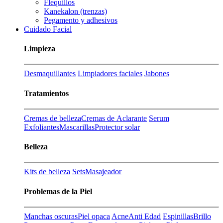
Flequillos
Kanekalon (trenzas)
Pegamento y adhesivos
Cuidado Facial
Limpieza
Desmaquillantes
Limpiadores faciales
Jabones
Tratamientos
Cremas de belleza
Cremas de Aclarante
Serum
Exfoliantes
Mascarillas
Protector solar
Belleza
Kits de belleza
Sets
Masajeador
Problemas de la Piel
Manchas oscuras
Piel opaca
Acne
Anti Edad
Espinillas
Brillo