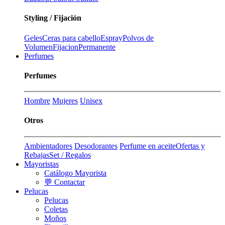
Styling / Fijación
Geles
Ceras para cabello
Espray
Polvos de
Volumen
Fijacion
Permanente
Perfumes
Perfumes
Hombre
Mujeres
Unisex
Otros
Ambientadores
Desodorantes
Perfume en aceite
Ofertas y
Rebajas
Set / Regalos
Mayoristas
Catálogo Mayorista
💬 Contactar
Pelucas
Pelucas
Coletas
Moños