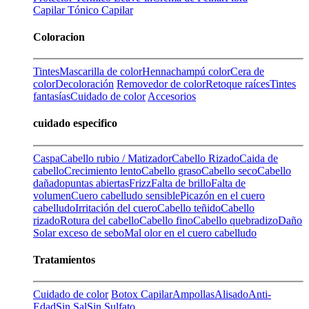
Capilar
Tónico Capilar
Coloracion
Tintes
Mascarilla de color
Henna
champú color
Cera de
color
Decoloración
Removedor de color
Retoque raíces
Tintes
fantasías
Cuidado de color
Accesorios
cuidado especifico
Caspa
Cabello rubio / Matizador
Cabello Rizado
Caida de
cabello
Crecimiento lento
Cabello graso
Cabello seco
Cabello
dañado
puntas abiertas
Frizz
Falta de brillo
Falta de
volumen
Cuero cabelludo sensible
Picazón en el cuero
cabelludo
Irritación del cuero
Cabello teñido
Cabello
rizado
Rotura del cabello
Cabello fino
Cabello quebradizo
Daño
Solar
exceso de sebo
Mal olor en el cuero cabelludo
Tratamientos
Cuidado de color
Botox Capilar
Ampollas
Alisado
Anti-
Edad
Sin Sal
Sin Sulfato