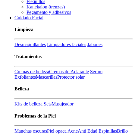
Flequillos
Kanekalon (trenzas)
Pegamento y adhesivos
Cuidado Facial
Limpieza
Desmaquillantes
Limpiadores faciales
Jabones
Tratamientos
Cremas de belleza
Cremas de Aclarante
Serum
Exfoliantes
Mascarillas
Protector solar
Belleza
Kits de belleza
Sets
Masajeador
Problemas de la Piel
Manchas oscuras
Piel opaca
Acne
Anti Edad
Espinillas
Brillo