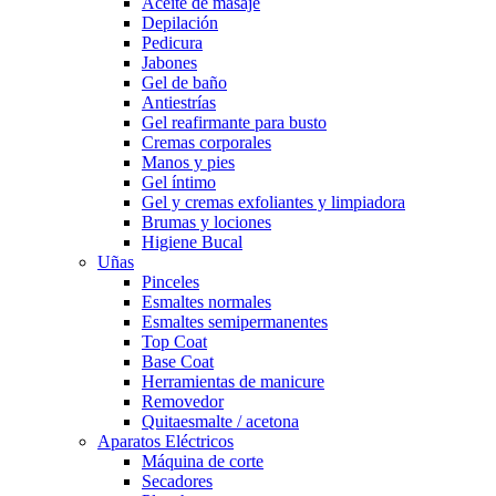
Aceite de masaje
Depilación
Pedicura
Jabones
Gel de baño
Antiestrías
Gel reafirmante para busto
Cremas corporales
Manos y pies
Gel íntimo
Gel y cremas exfoliantes y limpiadora
Brumas y lociones
Higiene Bucal
Uñas
Pinceles
Esmaltes normales
Esmaltes semipermanentes
Top Coat
Base Coat
Herramientas de manicure
Removedor
Quitaesmalte / acetona
Aparatos Eléctricos
Máquina de corte
Secadores