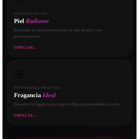
✨
CUIDADO FACIAL
Piel
Radiante
Encuentra la rutina perfecta para tu tipo de piel y tus
preocupaciones.
EMPEZAR
→
🌸
PERFUMERÍA ORIENTAL
Fragancia
Ideal
Descubre la fragancia que mejor refleja tu personalidad y estilo.
EMPEZAR
→