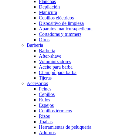
Planchas
Depilación
Manicura
Cepillos eléctricos
Dispositivo de limpieza
Aparatos manicura/pedicura
Cortadoras y trimmers
Otros
Barberia
Barberia
After-shave
Voluminizadores
Aceite para barba
Champú para barba
Tijeras
Accesorios
Peines
Cepillos
Rulos
Espejos
Cepillos térmicos
Rizos
Toallas
Herramientas de peluquería
Adornos