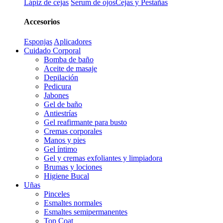
Lápiz de cejas
Serum de ojos
Cejas y Pestañas
Accesorios
Esponjas
Aplicadores
Cuidado Corporal
Bomba de baño
Aceite de masaje
Depilación
Pedicura
Jabones
Gel de baño
Antiestrías
Gel reafirmante para busto
Cremas corporales
Manos y pies
Gel íntimo
Gel y cremas exfoliantes y limpiadora
Brumas y lociones
Higiene Bucal
Uñas
Pinceles
Esmaltes normales
Esmaltes semipermanentes
Top Coat