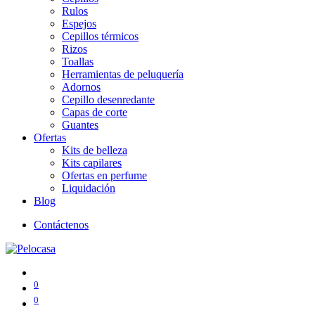
Rulos
Espejos
Cepillos térmicos
Rizos
Toallas
Herramientas de peluquería
Adornos
Cepillo desenredante
Capas de corte
Guantes
Ofertas
Kits de belleza
Kits capilares
Ofertas en perfume
Liquidación
Blog
Contáctenos
0
0