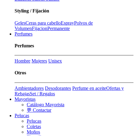
Styling / Fijación
Geles
Ceras para cabello
Espray
Polvos de
Volumen
Fijacion
Permanente
Perfumes
Perfumes
Hombre
Mujeres
Unisex
Otros
Ambientadores
Desodorantes
Perfume en aceite
Ofertas y
Rebajas
Set / Regalos
Mayoristas
Catálogo Mayorista
💬 Contactar
Pelucas
Pelucas
Coletas
Moños