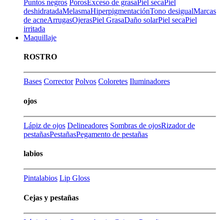
Puntos negros
Poros
Exceso de grasa
Piel seca
Piel
deshidratada
Melasma
Hiperpigmentación
Tono desigual
Marcas
de acne
Arrugas
Ojeras
Piel Grasa
Daño solar
Piel seca
Piel
irritada
Maquillaje
ROSTRO
Bases
Corrector
Polvos
Coloretes
Iluminadores
ojos
Lápiz de ojos
Delineadores
Sombras de ojos
Rizador de
pestañas
Pestañas
Pegamento de pestañas
labios
Pintalabios
Lip Gloss
Cejas y pestañas