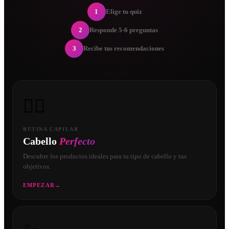
1
Elige tu quiz
2
Responde 5-6 preguntas
3
Recibe tus recomendaciones
💇‍♀️
RUTINA CAPILAR
Cabello
Perfecto
Descubre los productos ideales para tu tipo de cabello y tus
objetivos.
EMPEZAR
→