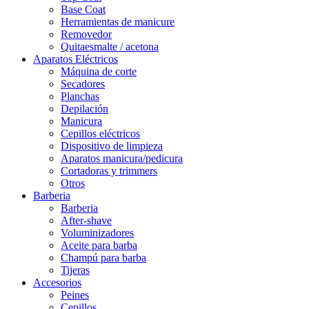
Base Coat
Herramientas de manicure
Removedor
Quitaesmalte / acetona
Aparatos Eléctricos
Máquina de corte
Secadores
Planchas
Depilación
Manicura
Cepillos eléctricos
Dispositivo de limpieza
Aparatos manicura/pedicura
Cortadoras y trimmers
Otros
Barberia
Barberia
After-shave
Voluminizadores
Aceite para barba
Champú para barba
Tijeras
Accesorios
Peines
Cepillos