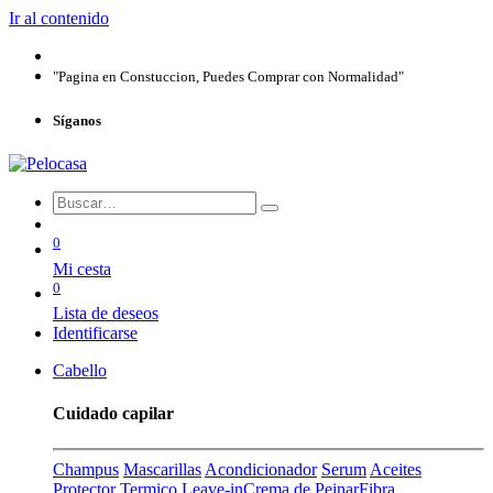
Ir al contenido
"Pagina en Constuccion, Puedes Comprar con Normalidad"
Síganos
0
Mi cesta
0
Lista de deseos
Identificarse
Cabello
Cuidado capilar
Champus
Mascarillas
Acondicionador
Serum
Aceites
Protector Termico
Leave-in
Crema de Peinar
Fibra