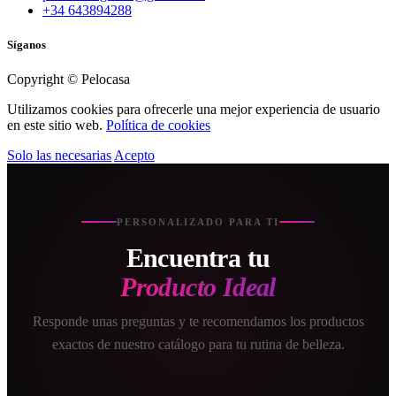
+34 643894288
Síganos
Copyright © Pelocasa
Utilizamos cookies para ofrecerle una mejor experiencia de usuario
en este sitio web.
Política de cookies
Solo las necesarias
Acepto
PERSONALIZADO PARA TI
Encuentra tu
Producto Ideal
Responde unas preguntas y te recomendamos los productos
exactos de nuestro catálogo para tu rutina de belleza.