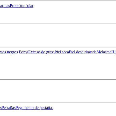
rillas
Protector solar
ntos negros
Poros
Exceso de grasa
Piel seca
Piel deshidratada
Melasma
Hi
s
Pestañas
Pegamento de pestañas