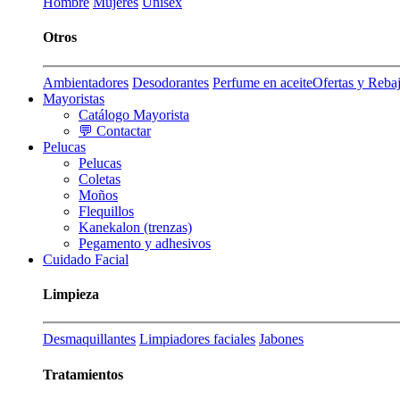
Hombre
Mujeres
Unisex
Otros
Ambientadores
Desodorantes
Perfume en aceite
Ofertas y Reba
Mayoristas
Catálogo Mayorista
💬 Contactar
Pelucas
Pelucas
Coletas
Moños
Flequillos
Kanekalon (trenzas)
Pegamento y adhesivos
Cuidado Facial
Limpieza
Desmaquillantes
Limpiadores faciales
Jabones
Tratamientos