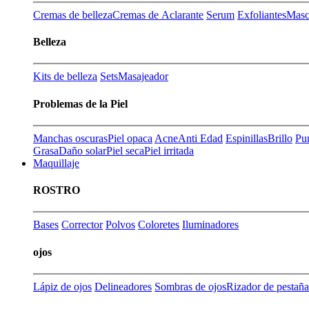
Cremas de belleza
Cremas de Aclarante
Serum
Exfoliantes
Masca
Belleza
Kits de belleza
Sets
Masajeador
Problemas de la Piel
Manchas oscuras
Piel opaca
Acne
Anti Edad
Espinillas
Brillo
Pu
Grasa
Daño solar
Piel seca
Piel irritada
Maquillaje
ROSTRO
Bases
Corrector
Polvos
Coloretes
Iluminadores
ojos
Lápiz de ojos
Delineadores
Sombras de ojos
Rizador de pestaña