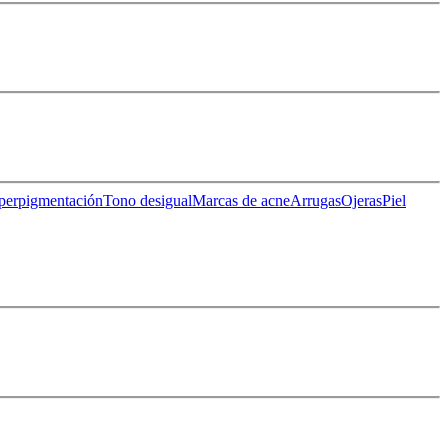
perpigmentación
Tono desigual
Marcas de acne
Arrugas
Ojeras
Piel