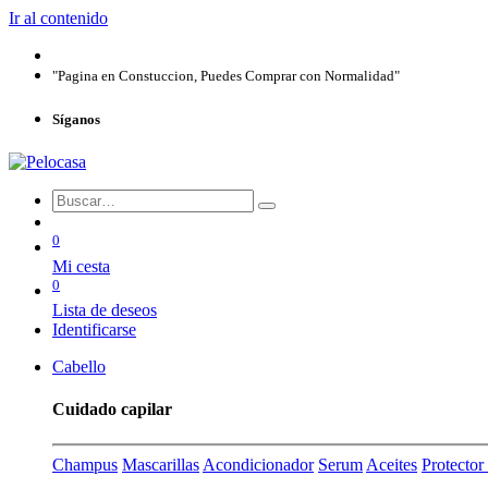
Ir al contenido
"Pagina en Constuccion, Puedes Comprar con Normalidad"
Síganos
0
Mi cesta
0
Lista de deseos
Identificarse
Cabello
Cuidado capilar
Champus
Mascarillas
Acondicionador
Serum
Aceites
Protecto