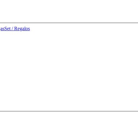
jas
Set / Regalos