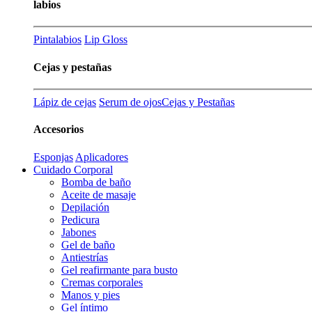
labios
Pintalabios
Lip Gloss
Cejas y pestañas
Lápiz de cejas
Serum de ojos
Cejas y Pestañas
Accesorios
Esponjas
Aplicadores
Cuidado Corporal
Bomba de baño
Aceite de masaje
Depilación
Pedicura
Jabones
Gel de baño
Antiestrías
Gel reafirmante para busto
Cremas corporales
Manos y pies
Gel íntimo