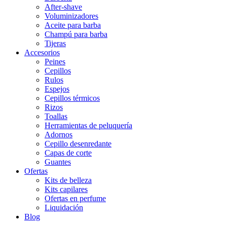
After-shave
Voluminizadores
Aceite para barba
Champú para barba
Tijeras
Accesorios
Peines
Cepillos
Rulos
Espejos
Cepillos térmicos
Rizos
Toallas
Herramientas de peluquería
Adornos
Cepillo desenredante
Capas de corte
Guantes
Ofertas
Kits de belleza
Kits capilares
Ofertas en perfume
Liquidación
Blog