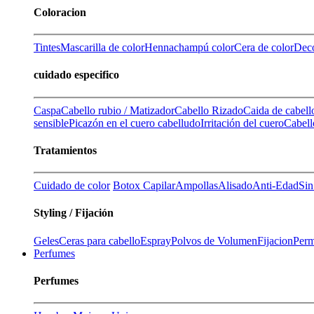
Coloracion
Tintes
Mascarilla de color
Henna
champú color
Cera de color
Deco
cuidado especifico
Caspa
Cabello rubio / Matizador
Cabello Rizado
Caida de cabell
sensible
Picazón en el cuero cabelludo
Irritación del cuero
Cabell
Tratamientos
Cuidado de color
Botox Capilar
Ampollas
Alisado
Anti-Edad
Sin
Styling / Fijación
Geles
Ceras para cabello
Espray
Polvos de Volumen
Fijacion
Perm
Perfumes
Perfumes