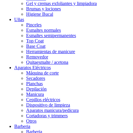
Gel y cremas exfoliantes y limpiadora
Brumas y lociones
Higiene Bucal
Uñas
Pinceles
Esmaltes normales
Esmaltes semipermanentes
Top Coat
Base Coat
Herramientas de manicure
Removedor
Quitaesmalte / acetona
Aparatos Eléctricos
Máquina de corte
Secadores
Planchas
Depilación
Manicura
Cepillos eléctricos
Dispositivo de limpieza
Aparatos manicura/pedicura
Cortadoras y trimmers
Otros
Barberia
Barberia