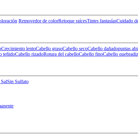
loración
Removedor de color
Retoque raíces
Tintes fantasías
Cuidado de
o
Crecimiento lento
Cabello graso
Cabello seco
Cabello dañado
puntas abi
o teñido
Cabello rizado
Rotura del cabello
Cabello fino
Cabello quebradi
 Sal
Sin Sulfato
anente