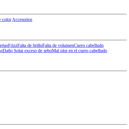
 color
Accesorios
ertas
Frizz
Falta de brillo
Falta de volumen
Cuero cabelludo
zo
Daño Solar
exceso de sebo
Mal olor en el cuero cabelludo