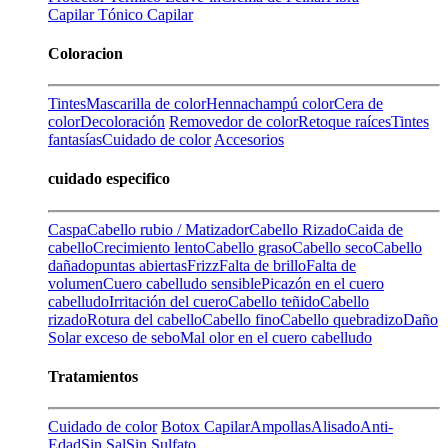
Capilar
Tónico Capilar
Coloracion
Tintes
Mascarilla de color
Henna
champú color
Cera de
color
Decoloración
Removedor de color
Retoque raíces
Tintes
fantasías
Cuidado de color
Accesorios
cuidado especifico
Caspa
Cabello rubio / Matizador
Cabello Rizado
Caida de
cabello
Crecimiento lento
Cabello graso
Cabello seco
Cabello
dañado
puntas abiertas
Frizz
Falta de brillo
Falta de
volumen
Cuero cabelludo sensible
Picazón en el cuero
cabelludo
Irritación del cuero
Cabello teñido
Cabello
rizado
Rotura del cabello
Cabello fino
Cabello quebradizo
Daño
Solar
exceso de sebo
Mal olor en el cuero cabelludo
Tratamientos
Cuidado de color
Botox Capilar
Ampollas
Alisado
Anti-
Edad
Sin Sal
Sin Sulfato