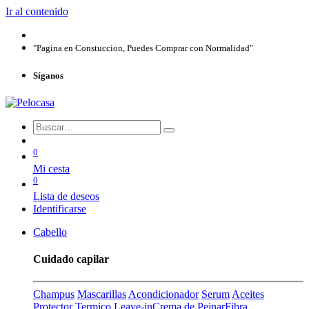
Ir al contenido
"Pagina en Constuccion, Puedes Comprar con Normalidad"
Síganos
0
Mi cesta
0
Lista de deseos
Identificarse
Cabello
Cuidado capilar
Champus
Mascarillas
Acondicionador
Serum
Aceites
Protector Termico
Leave-in
Crema de Peinar
Fibra