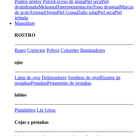
Puntos negros
Poros
Exceso de grasa
Piel seca
Piel
deshidratada
Melasma
Hiperpigmentación
Tono desigual
Marcas
de acne
Arrugas
Ojeras
Piel Grasa
Daño solar
Piel seca
Piel
irritada
Maquillaje
ROSTRO
Bases
Corrector
Polvos
Coloretes
Iluminadores
ojos
Lápiz de ojos
Delineadores
Sombras de ojos
Rizador de
pestañas
Pestañas
Pegamento de pestañas
labios
Pintalabios
Lip Gloss
Cejas y pestañas