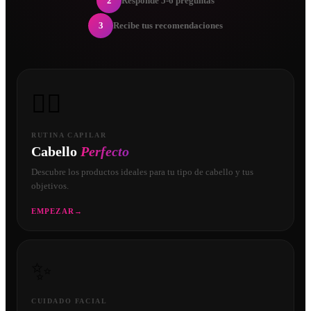
2
Responde 5-6 preguntas
3
Recibe tus recomendaciones
💇‍♀️
RUTINA CAPILAR
Cabello
Perfecto
Descubre los productos ideales para tu tipo de cabello y tus
objetivos.
EMPEZAR
→
✨
CUIDADO FACIAL