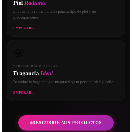
Piel
Radiante
Encuentra la rutina perfecta para tu tipo de piel y tus
preocupaciones.
EMPEZAR
→
🌸
PERFUMERÍA ORIENTAL
Fragancia
Ideal
Descubre la fragancia que mejor refleja tu personalidad y estilo.
EMPEZAR
→
DESCUBRIR MIS PRODUCTOS