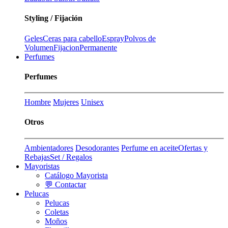
Styling / Fijación
Geles
Ceras para cabello
Espray
Polvos de
Volumen
Fijacion
Permanente
Perfumes
Perfumes
Hombre
Mujeres
Unisex
Otros
Ambientadores
Desodorantes
Perfume en aceite
Ofertas y
Rebajas
Set / Regalos
Mayoristas
Catálogo Mayorista
💬 Contactar
Pelucas
Pelucas
Coletas
Moños