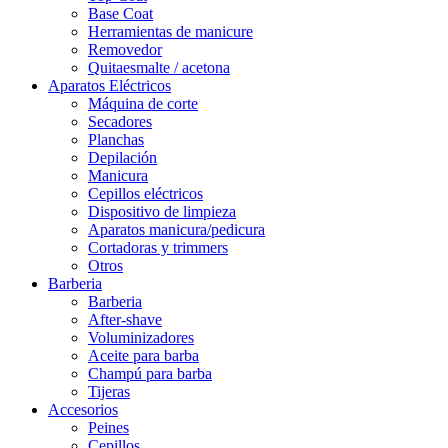
Base Coat
Herramientas de manicure
Removedor
Quitaesmalte / acetona
Aparatos Eléctricos
Máquina de corte
Secadores
Planchas
Depilación
Manicura
Cepillos eléctricos
Dispositivo de limpieza
Aparatos manicura/pedicura
Cortadoras y trimmers
Otros
Barberia
Barberia
After-shave
Voluminizadores
Aceite para barba
Champú para barba
Tijeras
Accesorios
Peines
Cepillos