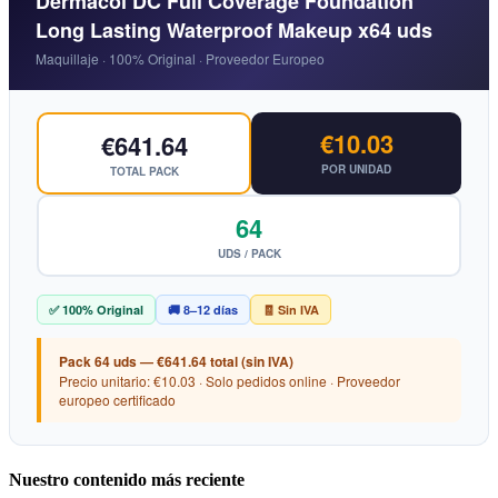
Dermacol DC Full Coverage Foundation
Long Lasting Waterproof Makeup x64 uds
Maquillaje · 100% Original · Proveedor Europeo
€10.03
€641.64
POR UNIDAD
TOTAL PACK
64
UDS / PACK
✅ 100% Original
🚚 8–12 días
🧾 Sin IVA
Pack 64 uds — €641.64 total (sin IVA)
Precio unitario: €10.03 · Solo pedidos online · Proveedor
europeo certificado
Nuestro contenido más reciente