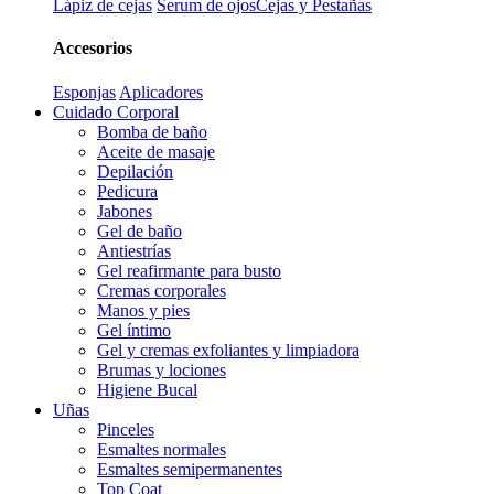
Lápiz de cejas
Serum de ojos
Cejas y Pestañas
Accesorios
Esponjas
Aplicadores
Cuidado Corporal
Bomba de baño
Aceite de masaje
Depilación
Pedicura
Jabones
Gel de baño
Antiestrías
Gel reafirmante para busto
Cremas corporales
Manos y pies
Gel íntimo
Gel y cremas exfoliantes y limpiadora
Brumas y lociones
Higiene Bucal
Uñas
Pinceles
Esmaltes normales
Esmaltes semipermanentes
Top Coat