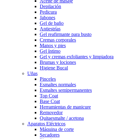
Aceite de masaje
Depilación
Pedicura
Jabones
Gel de baño
Antiestrías
Gel reafirmante para busto
Cremas corporales
Manos y pies
Gel íntimo
Gel y cremas exfoliantes y limpiadora
Brumas y lociones
Higiene Bucal
Uñas
Pinceles
Esmaltes normales
Esmaltes semipermanentes
Top Coat
Base Coat
Herramientas de manicure
Removedor
Quitaesmalte / acetona
Aparatos Eléctricos
Máquina de corte
Secadores