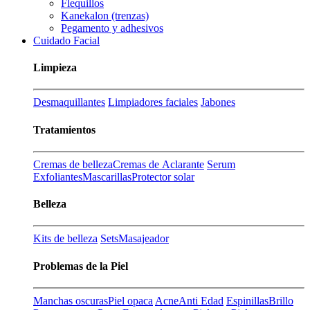
Flequillos
Kanekalon (trenzas)
Pegamento y adhesivos
Cuidado Facial
Limpieza
Desmaquillantes
Limpiadores faciales
Jabones
Tratamientos
Cremas de belleza
Cremas de Aclarante
Serum
Exfoliantes
Mascarillas
Protector solar
Belleza
Kits de belleza
Sets
Masajeador
Problemas de la Piel
Manchas oscuras
Piel opaca
Acne
Anti Edad
Espinillas
Brillo