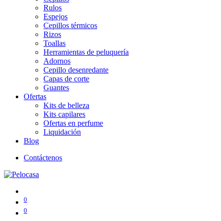
Rulos
Espejos
Cepillos térmicos
Rizos
Toallas
Herramientas de peluquería
Adornos
Cepillo desenredante
Capas de corte
Guantes
Ofertas
Kits de belleza
Kits capilares
Ofertas en perfume
Liquidación
Blog
Contáctenos
0
0