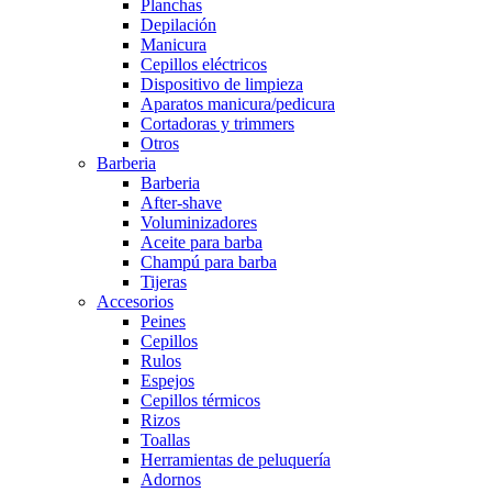
Planchas
Depilación
Manicura
Cepillos eléctricos
Dispositivo de limpieza
Aparatos manicura/pedicura
Cortadoras y trimmers
Otros
Barberia
Barberia
After-shave
Voluminizadores
Aceite para barba
Champú para barba
Tijeras
Accesorios
Peines
Cepillos
Rulos
Espejos
Cepillos térmicos
Rizos
Toallas
Herramientas de peluquería
Adornos