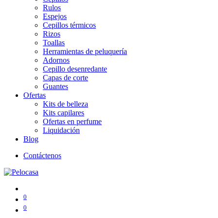
Rulos
Espejos
Cepillos térmicos
Rizos
Toallas
Herramientas de peluquería
Adornos
Cepillo desenredante
Capas de corte
Guantes
Ofertas
Kits de belleza
Kits capilares
Ofertas en perfume
Liquidación
Blog
Contáctenos
0
0