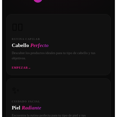
💇‍♀️
RUTINA CAPILAR
Cabello
Perfecto
Descubre los productos ideales para tu tipo de cabello y tus
objetivos.
EMPEZAR
→
✨
CUIDADO FACIAL
Piel
Radiante
Encuentra la rutina perfecta para tu tipo de piel y tus