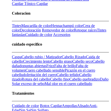
Capilar
Tónico Capilar
Coloracion
Tintes
Mascarilla de color
Henna
champú color
Cera de
color
Decoloración
Removedor de color
Retoque raíces
Tintes
fantasías
Cuidado de color
Accesorios
cuidado especifico
Caspa
Cabello rubio / Matizador
Cabello Rizado
Caida de
cabello
Crecimiento lento
Cabello graso
Cabello seco
Cabello
dañado
puntas abiertas
Frizz
Falta de brillo
Falta de
volumen
Cuero cabelludo sensible
Picazón en el cuero
cabelludo
Irritación del cuero
Cabello teñido
Cabello
rizado
Rotura del cabello
Cabello fino
Cabello quebradizo
Daño
Solar
exceso de sebo
Mal olor en el cuero cabelludo
Tratamientos
Cuidado de color
Botox Capilar
Ampollas
Alisado
Anti-
Edad
Sin Sal
Sin Sulfato