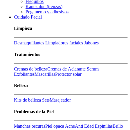
Flequillos
Kanekalon (trenzas)
Pegamento y adhesivos
Cuidado Facial
Limpieza
Desmaquillantes
Limpiadores faciales
Jabones
Tratamientos
Cremas de belleza
Cremas de Aclarante
Serum
Exfoliantes
Mascarillas
Protector solar
Belleza
Kits de belleza
Sets
Masajeador
Problemas de la Piel
Manchas oscuras
Piel opaca
Acne
Anti Edad
Espinillas
Brillo