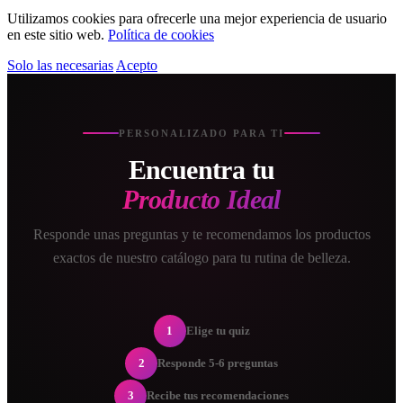
Utilizamos cookies para ofrecerle una mejor experiencia de usuario
en este sitio web.
Política de cookies
Solo las necesarias
Acepto
PERSONALIZADO PARA TI
Encuentra tu
Producto Ideal
Responde unas preguntas y te recomendamos los productos
exactos de nuestro catálogo para tu rutina de belleza.
1
Elige tu quiz
2
Responde 5-6 preguntas
3
Recibe tus recomendaciones