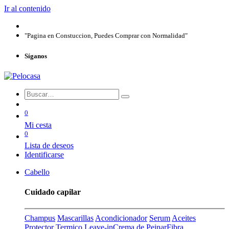
Ir al contenido
"Pagina en Constuccion, Puedes Comprar con Normalidad"
Síganos
0
Mi cesta
0
Lista de deseos
Identificarse
Cabello
Cuidado capilar
Champus
Mascarillas
Acondicionador
Serum
Aceites
Protector Termico
Leave-in
Crema de Peinar
Fibra