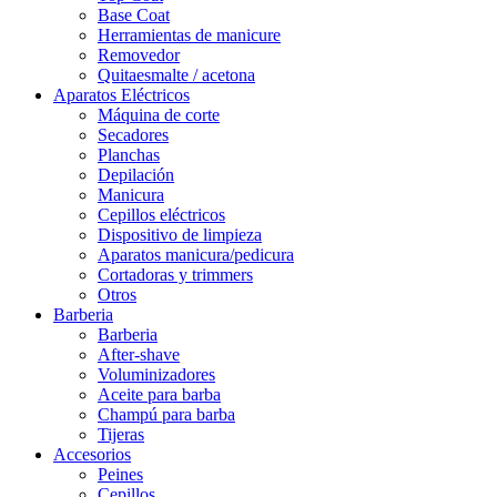
Base Coat
Herramientas de manicure
Removedor
Quitaesmalte / acetona
Aparatos Eléctricos
Máquina de corte
Secadores
Planchas
Depilación
Manicura
Cepillos eléctricos
Dispositivo de limpieza
Aparatos manicura/pedicura
Cortadoras y trimmers
Otros
Barberia
Barberia
After-shave
Voluminizadores
Aceite para barba
Champú para barba
Tijeras
Accesorios
Peines
Cepillos