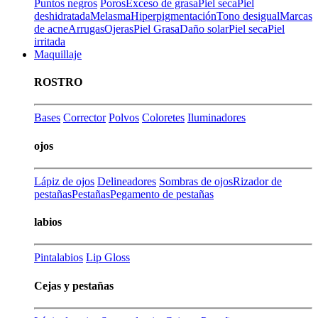
Puntos negros
Poros
Exceso de grasa
Piel seca
Piel
deshidratada
Melasma
Hiperpigmentación
Tono desigual
Marcas
de acne
Arrugas
Ojeras
Piel Grasa
Daño solar
Piel seca
Piel
irritada
Maquillaje
ROSTRO
Bases
Corrector
Polvos
Coloretes
Iluminadores
ojos
Lápiz de ojos
Delineadores
Sombras de ojos
Rizador de
pestañas
Pestañas
Pegamento de pestañas
labios
Pintalabios
Lip Gloss
Cejas y pestañas