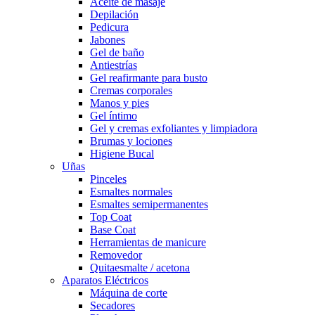
Aceite de masaje
Depilación
Pedicura
Jabones
Gel de baño
Antiestrías
Gel reafirmante para busto
Cremas corporales
Manos y pies
Gel íntimo
Gel y cremas exfoliantes y limpiadora
Brumas y lociones
Higiene Bucal
Uñas
Pinceles
Esmaltes normales
Esmaltes semipermanentes
Top Coat
Base Coat
Herramientas de manicure
Removedor
Quitaesmalte / acetona
Aparatos Eléctricos
Máquina de corte
Secadores