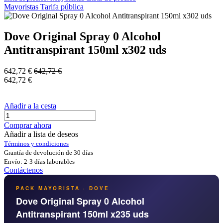
Mayoristas
Tarifa pública
Dove Original Spray 0 Alcohol
Antitranspirant 150ml x302 uds
642,72
€
642,72
€
642,72
€
Añadir a la cesta
Comprar ahora
Añadir a lista de deseos
Términos y condiciones
Grantía de devolución de 30 días
Envío: 2-3 días laborables
Contáctenos
PACK MAYORISTA · DOVE
Dove Original Spray 0 Alcohol
Antitranspirant 150ml x235 uds