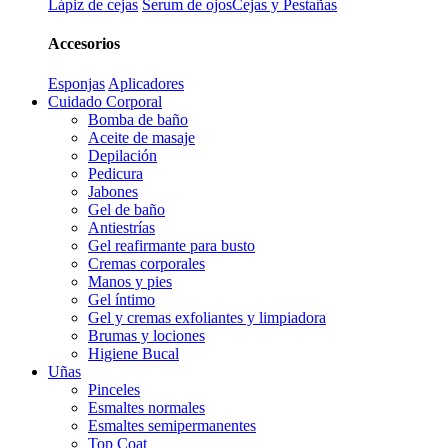
Lápiz de cejas
Serum de ojos
Cejas y Pestañas
Accesorios
Esponjas
Aplicadores
Cuidado Corporal
Bomba de baño
Aceite de masaje
Depilación
Pedicura
Jabones
Gel de baño
Antiestrías
Gel reafirmante para busto
Cremas corporales
Manos y pies
Gel íntimo
Gel y cremas exfoliantes y limpiadora
Brumas y lociones
Higiene Bucal
Uñas
Pinceles
Esmaltes normales
Esmaltes semipermanentes
Top Coat