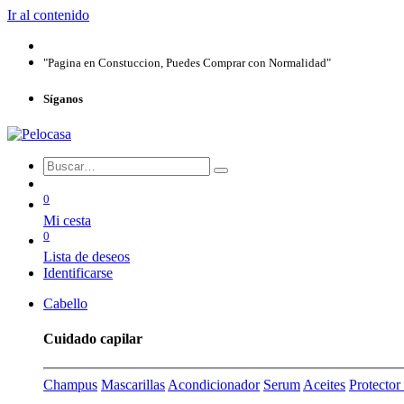
Ir al contenido
"Pagina en Constuccion, Puedes Comprar con Normalidad"
Síganos
0
Mi cesta
0
Lista de deseos
Identificarse
Cabello
Cuidado capilar
Champus
Mascarillas
Acondicionador
Serum
Aceites
Protecto