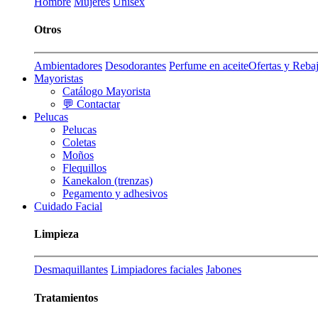
Hombre
Mujeres
Unisex
Otros
Ambientadores
Desodorantes
Perfume en aceite
Ofertas y Reba
Mayoristas
Catálogo Mayorista
💬 Contactar
Pelucas
Pelucas
Coletas
Moños
Flequillos
Kanekalon (trenzas)
Pegamento y adhesivos
Cuidado Facial
Limpieza
Desmaquillantes
Limpiadores faciales
Jabones
Tratamientos