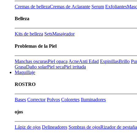
Cremas de belleza
Cremas de Aclarante
Serum
Exfoliantes
Masca
Belleza
Kits de belleza
Sets
Masajeador
Problemas de la Piel
Manchas oscuras
Piel opaca
Acne
Anti Edad
Espinillas
Brillo
Pu
Grasa
Daño solar
Piel seca
Piel irritada
Maquillaje
ROSTRO
Bases
Corrector
Polvos
Coloretes
Iluminadores
ojos
Lápiz de ojos
Delineadores
Sombras de ojos
Rizador de pestaña