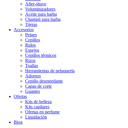
After-shave
Voluminizadores
Aceite para barba
Champú para barba
Tijeras
Accesorios
Peines
Cepillos
Rulos
Espejos
Cepillos térmicos
Rizos
Toallas
Herramientas de peluquería
Adornos
Cepillo desenredante
Capas de corte
Guantes
Ofertas
Kits de belleza
Kits capilares
Ofertas en perfume
Liquidación
Blog