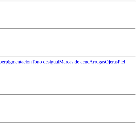
perpigmentación
Tono desigual
Marcas de acne
Arrugas
Ojeras
Piel