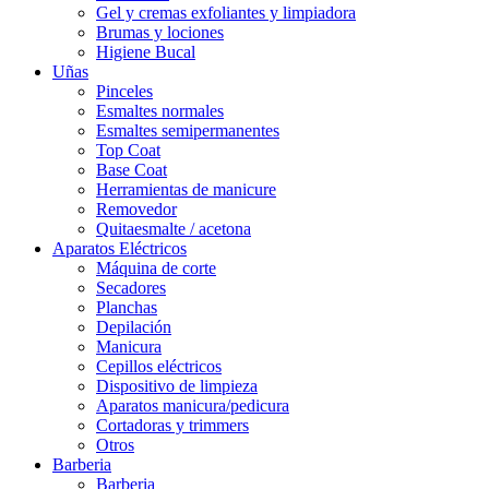
Gel y cremas exfoliantes y limpiadora
Brumas y lociones
Higiene Bucal
Uñas
Pinceles
Esmaltes normales
Esmaltes semipermanentes
Top Coat
Base Coat
Herramientas de manicure
Removedor
Quitaesmalte / acetona
Aparatos Eléctricos
Máquina de corte
Secadores
Planchas
Depilación
Manicura
Cepillos eléctricos
Dispositivo de limpieza
Aparatos manicura/pedicura
Cortadoras y trimmers
Otros
Barberia
Barberia