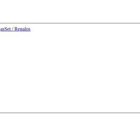
jas
Set / Regalos