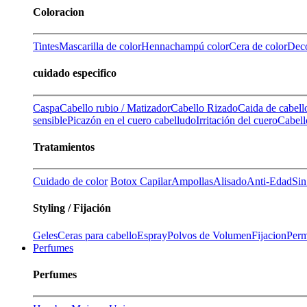
Coloracion
Tintes
Mascarilla de color
Henna
champú color
Cera de color
Deco
cuidado especifico
Caspa
Cabello rubio / Matizador
Cabello Rizado
Caida de cabell
sensible
Picazón en el cuero cabelludo
Irritación del cuero
Cabell
Tratamientos
Cuidado de color
Botox Capilar
Ampollas
Alisado
Anti-Edad
Sin
Styling / Fijación
Geles
Ceras para cabello
Espray
Polvos de Volumen
Fijacion
Perm
Perfumes
Perfumes