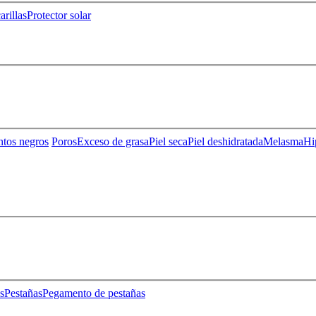
rillas
Protector solar
ntos negros
Poros
Exceso de grasa
Piel seca
Piel deshidratada
Melasma
Hi
s
Pestañas
Pegamento de pestañas