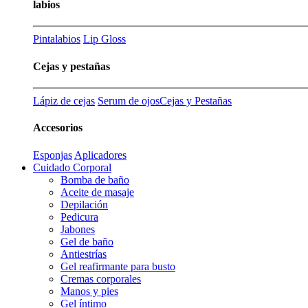
labios
Pintalabios
Lip Gloss
Cejas y pestañas
Lápiz de cejas
Serum de ojos
Cejas y Pestañas
Accesorios
Esponjas
Aplicadores
Cuidado Corporal
Bomba de baño
Aceite de masaje
Depilación
Pedicura
Jabones
Gel de baño
Antiestrías
Gel reafirmante para busto
Cremas corporales
Manos y pies
Gel íntimo