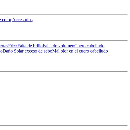
 color
Accesorios
ertas
Frizz
Falta de brillo
Falta de volumen
Cuero cabelludo
zo
Daño Solar
exceso de sebo
Mal olor en el cuero cabelludo