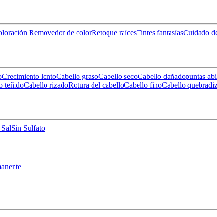
loración
Removedor de color
Retoque raíces
Tintes fantasías
Cuidado de
o
Crecimiento lento
Cabello graso
Cabello seco
Cabello dañado
puntas abi
o teñido
Cabello rizado
Rotura del cabello
Cabello fino
Cabello quebradi
 Sal
Sin Sulfato
anente