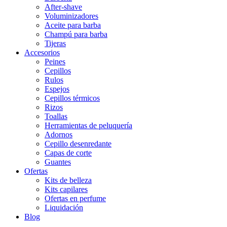
After-shave
Voluminizadores
Aceite para barba
Champú para barba
Tijeras
Accesorios
Peines
Cepillos
Rulos
Espejos
Cepillos térmicos
Rizos
Toallas
Herramientas de peluquería
Adornos
Cepillo desenredante
Capas de corte
Guantes
Ofertas
Kits de belleza
Kits capilares
Ofertas en perfume
Liquidación
Blog