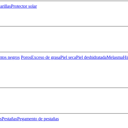
rillas
Protector solar
ntos negros
Poros
Exceso de grasa
Piel seca
Piel deshidratada
Melasma
Hi
s
Pestañas
Pegamento de pestañas