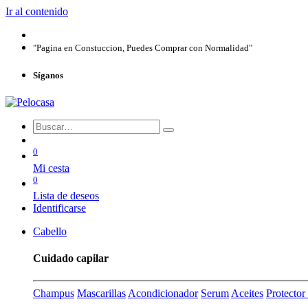
Ir al contenido
"Pagina en Constuccion, Puedes Comprar con Normalidad"
Síganos
0
Mi cesta
0
Lista de deseos
Identificarse
Cabello
Cuidado capilar
Champus
Mascarillas
Acondicionador
Serum
Aceites
Protecto