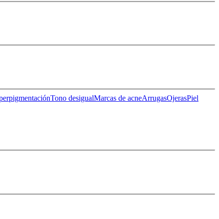
perpigmentación
Tono desigual
Marcas de acne
Arrugas
Ojeras
Piel