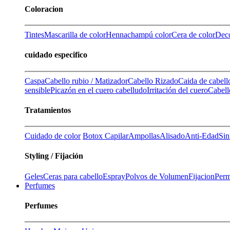
Coloracion
Tintes
Mascarilla de color
Henna
champú color
Cera de color
Deco
cuidado especifico
Caspa
Cabello rubio / Matizador
Cabello Rizado
Caida de cabell
sensible
Picazón en el cuero cabelludo
Irritación del cuero
Cabell
Tratamientos
Cuidado de color
Botox Capilar
Ampollas
Alisado
Anti-Edad
Sin
Styling / Fijación
Geles
Ceras para cabello
Espray
Polvos de Volumen
Fijacion
Perm
Perfumes
Perfumes