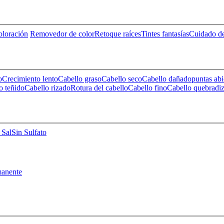
loración
Removedor de color
Retoque raíces
Tintes fantasías
Cuidado de
o
Crecimiento lento
Cabello graso
Cabello seco
Cabello dañado
puntas abi
o teñido
Cabello rizado
Rotura del cabello
Cabello fino
Cabello quebradi
 Sal
Sin Sulfato
anente