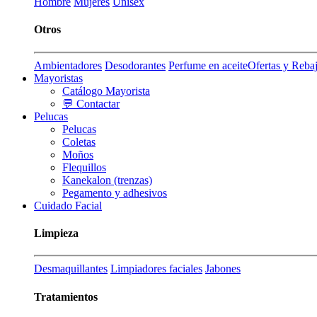
Hombre
Mujeres
Unisex
Otros
Ambientadores
Desodorantes
Perfume en aceite
Ofertas y Reba
Mayoristas
Catálogo Mayorista
💬 Contactar
Pelucas
Pelucas
Coletas
Moños
Flequillos
Kanekalon (trenzas)
Pegamento y adhesivos
Cuidado Facial
Limpieza
Desmaquillantes
Limpiadores faciales
Jabones
Tratamientos