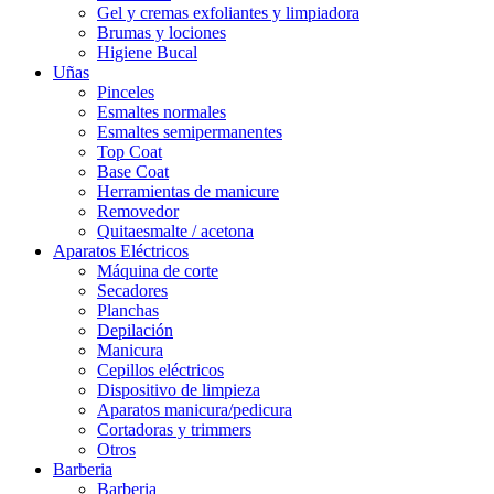
Gel y cremas exfoliantes y limpiadora
Brumas y lociones
Higiene Bucal
Uñas
Pinceles
Esmaltes normales
Esmaltes semipermanentes
Top Coat
Base Coat
Herramientas de manicure
Removedor
Quitaesmalte / acetona
Aparatos Eléctricos
Máquina de corte
Secadores
Planchas
Depilación
Manicura
Cepillos eléctricos
Dispositivo de limpieza
Aparatos manicura/pedicura
Cortadoras y trimmers
Otros
Barberia
Barberia