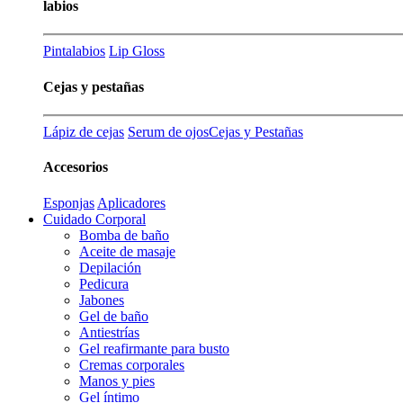
labios
Pintalabios
Lip Gloss
Cejas y pestañas
Lápiz de cejas
Serum de ojos
Cejas y Pestañas
Accesorios
Esponjas
Aplicadores
Cuidado Corporal
Bomba de baño
Aceite de masaje
Depilación
Pedicura
Jabones
Gel de baño
Antiestrías
Gel reafirmante para busto
Cremas corporales
Manos y pies
Gel íntimo