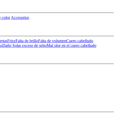
 color
Accesorios
ertas
Frizz
Falta de brillo
Falta de volumen
Cuero cabelludo
zo
Daño Solar
exceso de sebo
Mal olor en el cuero cabelludo