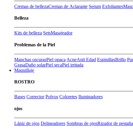
Cremas de belleza
Cremas de Aclarante
Serum
Exfoliantes
Masca
Belleza
Kits de belleza
Sets
Masajeador
Problemas de la Piel
Manchas oscuras
Piel opaca
Acne
Anti Edad
Espinillas
Brillo
Pu
Grasa
Daño solar
Piel seca
Piel irritada
Maquillaje
ROSTRO
Bases
Corrector
Polvos
Coloretes
Iluminadores
ojos
Lápiz de ojos
Delineadores
Sombras de ojos
Rizador de pestaña