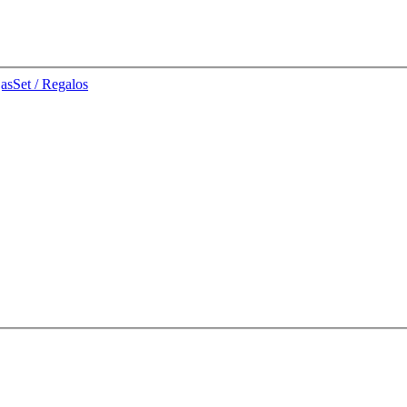
jas
Set / Regalos