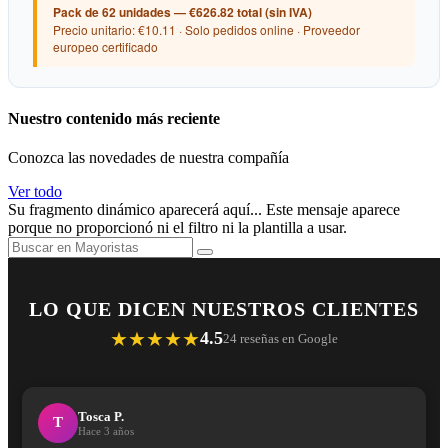
Pack de 62 unidades — €626.82 total (sin IVA)
Precio unitario: €10.11 · Solo pedidos online · Proveedor
europeo certificado
Nuestro contenido más reciente
Conozca las novedades de nuestra compañía
Ver todo
Su fragmento dinámico aparecerá aquí... Este mensaje aparece
porque no proporcionó ni el filtro ni la plantilla a usar.
LO QUE DICEN NUESTROS CLIENTES
★★★★★
4.5
24 reseñas en Google
Tosca P.
T
Hace 3 años