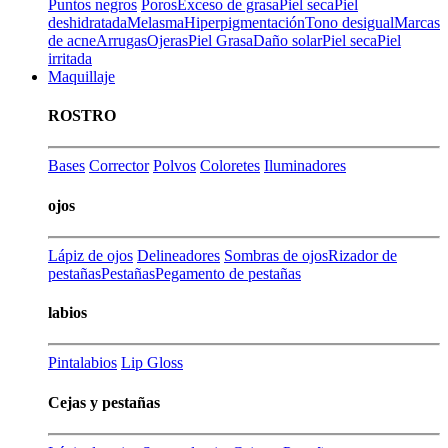
Puntos negros
Poros
Exceso de grasa
Piel seca
Piel
deshidratada
Melasma
Hiperpigmentación
Tono desigual
Marcas
de acne
Arrugas
Ojeras
Piel Grasa
Daño solar
Piel seca
Piel
irritada
Maquillaje
ROSTRO
Bases
Corrector
Polvos
Coloretes
Iluminadores
ojos
Lápiz de ojos
Delineadores
Sombras de ojos
Rizador de
pestañas
Pestañas
Pegamento de pestañas
labios
Pintalabios
Lip Gloss
Cejas y pestañas