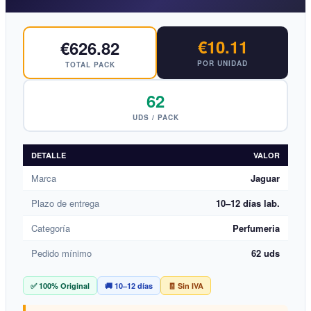
€10.11
€626.82
POR UNIDAD
TOTAL PACK
62
UDS / PACK
DETALLE
VALOR
Marca
Jaguar
Plazo de entrega
10–12 días lab.
Categoría
Perfumeria
Pedido mínimo
62 uds
✅ 100% Original
🚚 10–12 días
🧾 Sin IVA