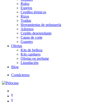
Rulos
Espejos
Cepillos térmicos
Rizos
Toallas
Herramientas de peluquería
Adornos
Cepillo desenredante
Capas de corte
Guantes
Ofertas
Kits de belleza
Kits capilares
Ofertas en perfume
Liquidación
Blog
Contáctenos
0
0