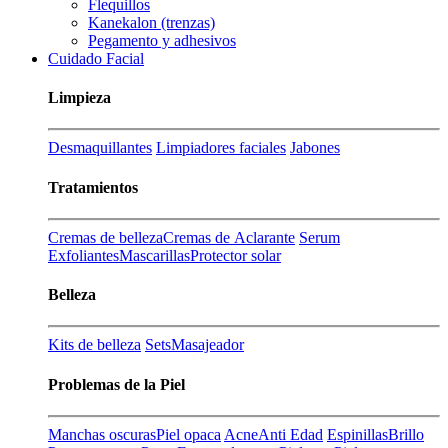
Flequillos
Kanekalon (trenzas)
Pegamento y adhesivos
Cuidado Facial
Limpieza
Desmaquillantes
Limpiadores faciales
Jabones
Tratamientos
Cremas de belleza
Cremas de Aclarante
Serum
Exfoliantes
Mascarillas
Protector solar
Belleza
Kits de belleza
Sets
Masajeador
Problemas de la Piel
Manchas oscuras
Piel opaca
Acne
Anti Edad
Espinillas
Brillo