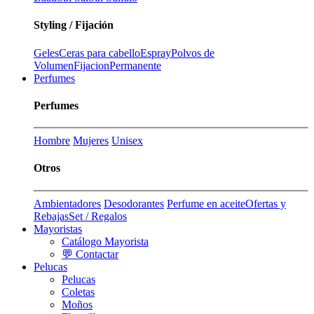
Styling / Fijación
Geles
Ceras para cabello
Espray
Polvos de
Volumen
Fijacion
Permanente
Perfumes
Perfumes
Hombre
Mujeres
Unisex
Otros
Ambientadores
Desodorantes
Perfume en aceite
Ofertas y
Rebajas
Set / Regalos
Mayoristas
Catálogo Mayorista
💬 Contactar
Pelucas
Pelucas
Coletas
Moños