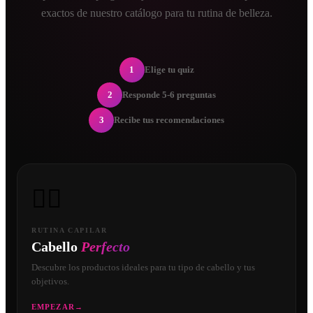
exactos de nuestro catálogo para tu rutina de belleza.
1
Elige tu quiz
2
Responde 5-6 preguntas
3
Recibe tus recomendaciones
💇‍♀️
RUTINA CAPILAR
Cabello
Perfecto
Descubre los productos ideales para tu tipo de cabello y tus
objetivos.
EMPEZAR
→