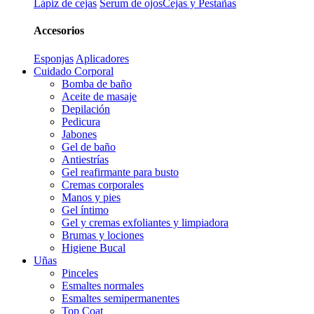
Lápiz de cejas
Serum de ojos
Cejas y Pestañas
Accesorios
Esponjas
Aplicadores
Cuidado Corporal
Bomba de baño
Aceite de masaje
Depilación
Pedicura
Jabones
Gel de baño
Antiestrías
Gel reafirmante para busto
Cremas corporales
Manos y pies
Gel íntimo
Gel y cremas exfoliantes y limpiadora
Brumas y lociones
Higiene Bucal
Uñas
Pinceles
Esmaltes normales
Esmaltes semipermanentes
Top Coat