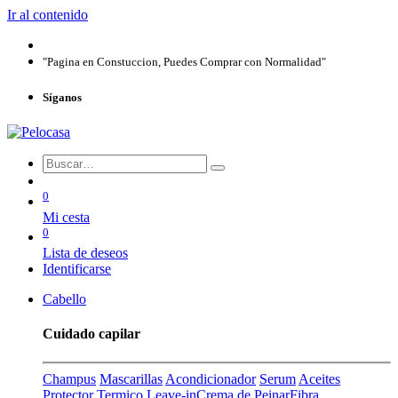
Ir al contenido
"Pagina en Constuccion, Puedes Comprar con Normalidad"
Síganos
0
Mi cesta
0
Lista de deseos
Identificarse
Cabello
Cuidado capilar
Champus
Mascarillas
Acondicionador
Serum
Aceites
Protector Termico
Leave-in
Crema de Peinar
Fibra