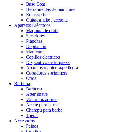
Base Coat
Herramientas de manicure
Removedor
Quitaesmalte / acetona
Aparatos Eléctricos
Máquina de corte
Secadores
Planchas
Depilación
Manicura
Cepillos eléctricos
Dispositivo de limpieza
Aparatos manicura/pedicura
Cortadoras y trimmers
Otros
Barberia
Barberia
After-shave
Voluminizadores
Aceite para barba
Champú para barba
Tijeras
Accesorios
Peines
Cepillos