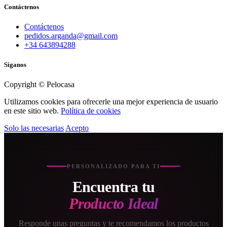
Contáctenos
Contáctenos
pedidos.arganda@gmail.com
+34 643894288
Síganos
Copyright © Pelocasa
Utilizamos cookies para ofrecerle una mejor experiencia de usuario
en este sitio web.
Política de cookies
Solo las necesarias
Acepto
PERSONALIZADO PARA TI
Encuentra tu
Producto Ideal
Responde unas preguntas y te recomendamos los productos