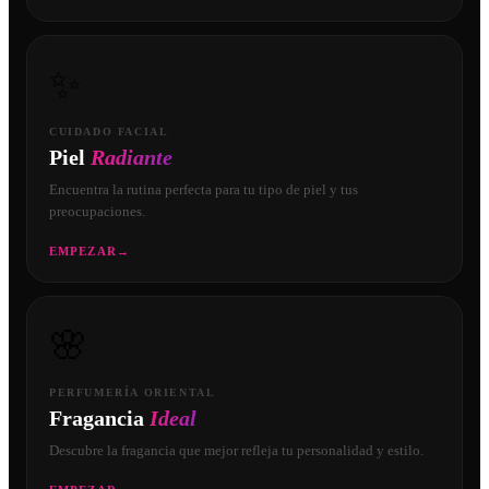
✨
CUIDADO FACIAL
Piel
Radiante
Encuentra la rutina perfecta para tu tipo de piel y tus
preocupaciones.
EMPEZAR
→
🌸
PERFUMERÍA ORIENTAL
Fragancia
Ideal
Descubre la fragancia que mejor refleja tu personalidad y estilo.