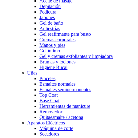
Aceite de masaje
Depilación
Pedicura
Jabones
Gel de baño
Antiestrías
Gel reafirmante para busto
Cremas corporales
Manos y pies
Gel íntimo
Gel y cremas exfoliantes y limpiadora
Brumas y lociones
Higiene Bucal
Uñas
Pinceles
Esmaltes normales
Esmaltes semipermanentes
Top Coat
Base Coat
Herramientas de manicure
Removedor
Quitaesmalte / acetona
Aparatos Eléctricos
Máquina de corte
Secadores