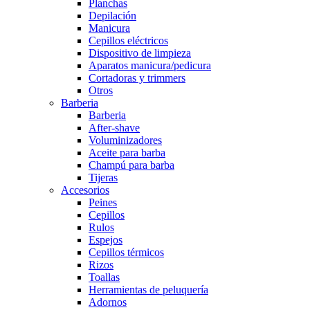
Planchas
Depilación
Manicura
Cepillos eléctricos
Dispositivo de limpieza
Aparatos manicura/pedicura
Cortadoras y trimmers
Otros
Barberia
Barberia
After-shave
Voluminizadores
Aceite para barba
Champú para barba
Tijeras
Accesorios
Peines
Cepillos
Rulos
Espejos
Cepillos térmicos
Rizos
Toallas
Herramientas de peluquería
Adornos