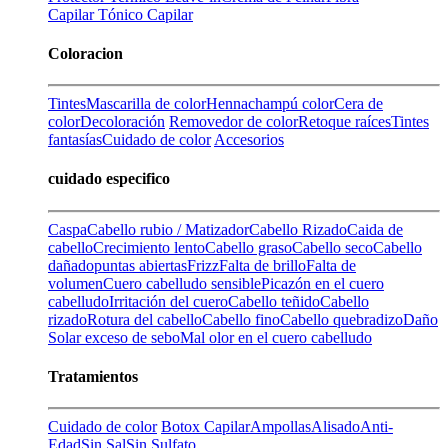
Capilar
Tónico Capilar
Coloracion
Tintes
Mascarilla de color
Henna
champú color
Cera de
color
Decoloración
Removedor de color
Retoque raíces
Tintes
fantasías
Cuidado de color
Accesorios
cuidado especifico
Caspa
Cabello rubio / Matizador
Cabello Rizado
Caida de
cabello
Crecimiento lento
Cabello graso
Cabello seco
Cabello
dañado
puntas abiertas
Frizz
Falta de brillo
Falta de
volumen
Cuero cabelludo sensible
Picazón en el cuero
cabelludo
Irritación del cuero
Cabello teñido
Cabello
rizado
Rotura del cabello
Cabello fino
Cabello quebradizo
Daño
Solar
exceso de sebo
Mal olor en el cuero cabelludo
Tratamientos
Cuidado de color
Botox Capilar
Ampollas
Alisado
Anti-
Edad
Sin Sal
Sin Sulfato